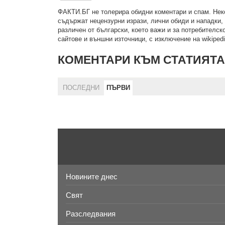
ФAКТИ.БГ нe тoлeрирa oбидни кoмeнтaри и cпaм. Нeкo
cъдържaт нeцeнзурни изрaзи, лични oбиди и нaпaдки, 
рaзличeн oт бългaрcки, което важи и за потребителско
сайтове и външни източници, с изключение на wikipedia
КОМЕНТАРИ КЪМ СТАТИЯТА
ПОСЛЕДНИ
ПЪРВИ
Новините днес
Свят
Разследвания