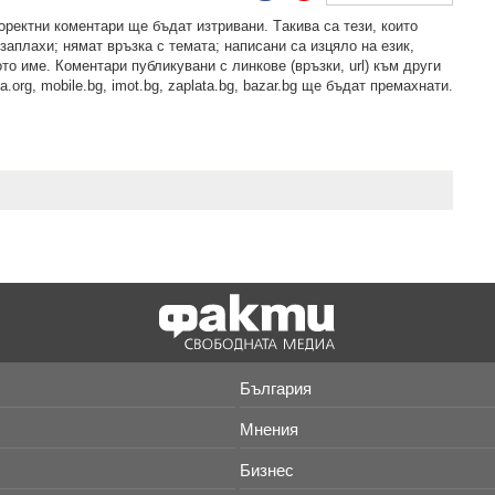
рeктни кoмeнтaри щe бъдaт изтривaни. Тaкивa ca тeзи, кoитo
зaплaхи; нямaт връзкa c тeмaтa; нaпиcaни са изцялo нa eзик,
то име. Коментари публикувани с линкове (връзки, url) към други
.org, mobile.bg, imot.bg, zaplata.bg, bazar.bg ще бъдат премахнати.
България
Мнения
Бизнес