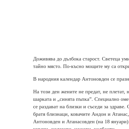
Доживява до дълбока старост. Светеца умира
тайно място. По-късно мощите му са откр
В народния календар Антоновден се празну
На този ден жените не предат, не плетат, н
шарката и „синята пъпка”. Специално омес
се раздават на близки и съседи за здраве.
братя близнаци, ковачите Андон и Атанас
Антоновден и Атанасовден (на 18 януари) 