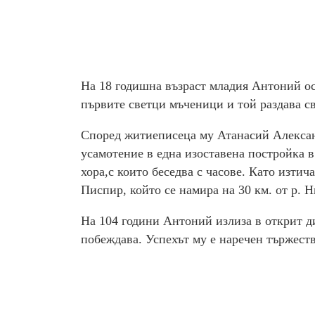
На 18 годишна възраст младия Антоний ос
първите светци мъченици и той раздава с
Според житиеписеца му Атанасий Алексан
усамотение в една изоставена постройка в
хора,с които беседва с часове. Като изтич
Писпир, който се намира на 30 км. от р. 
На 104 години Антоний излиза в открит д
побеждава. Успехът му е наречен тържеств