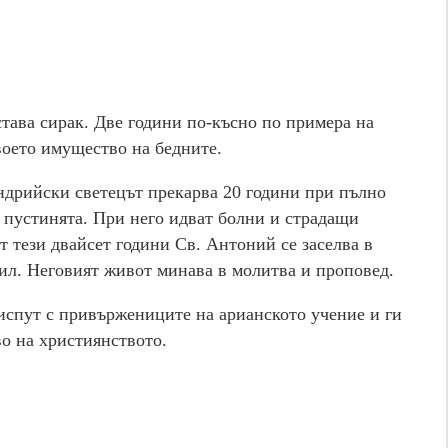
тава сирак. Две години по-късно по примера на
воето имущество на бедните.
дрийски светецът прекарва 20 години при пълно
 пустинята. При него идват болни и страдащи
ат тези двайсет години Св. Антоний се заселва в
Нил. Неговият живот минава в молитва и проповед.
испут с привържениците на арианското учение и ги
о на християнството.