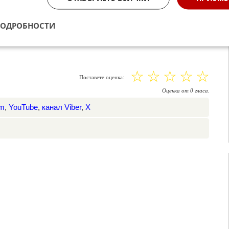
он, Тончо, Донка.
ПОДРОБНОСТИ
☆
☆
☆
☆
☆
Поставете оценка:
Оценка
от
0
гласа.
am
,
YouTube
,
канал Viber
,
X