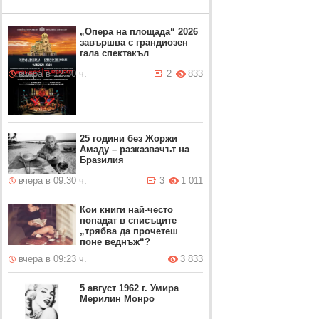
„Опера на площада“ 2026
завършва с грандиозен
гала спектакъл
вчера в 12:30 ч.
2
833
25 години без Жоржи
Амаду – разказвачът на
Бразилия
вчера в 09:30 ч.
3
1 011
Кои книги най-често
попадат в списъците
„трябва да прочетеш
поне веднъж“?
вчера в 09:23 ч.
3 833
5 август 1962 г. Умира
Мерилин Монро