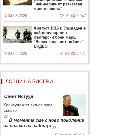
"най-великият разказвач,
живял някога”
04.08.2026
19
7 947
4 август 1916 г. Създаден е
най-популярният
български боен марш
"Велик е нашият войник"
ВИДЕО
04.08.2026
21
3 421
ЛОВЦИ НА БИСЕРИ
Клинт Истууд
Холивудският актьор пред
Esquire
“
В момента сме с ново поколение
„
на лизачи на задници