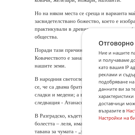
ковачи, железари, ножари, налбанти.
Но на някои места се среща и варианта ма
засвидетелствано божество, което е изобр
практикували в древността са шаманите ( 
общества.
Отговорно
Поради тази причина и Свети Антоний се 
Ние и нашите п
Ковачеството е занаят, който има древен 
и получаваме д
нашите земи.
като вашия IP 
реклами и съдъ
В народния светоглед на българите Свети 
подобряване на
се, че са двама братя-ковачи. В Поповско
данните ви за т
сладки и медени; а в Пиринско се вярва, 
характеристики 
следващия - Атанасовден тръгват по хорат
доставчици може
възразите в
Нас
В Разградско, където празникът е известе
Настройки на б
болестта – леля, има обичай две медени пи
тавана за чумата - „за лелята”, за „боля̀та”.