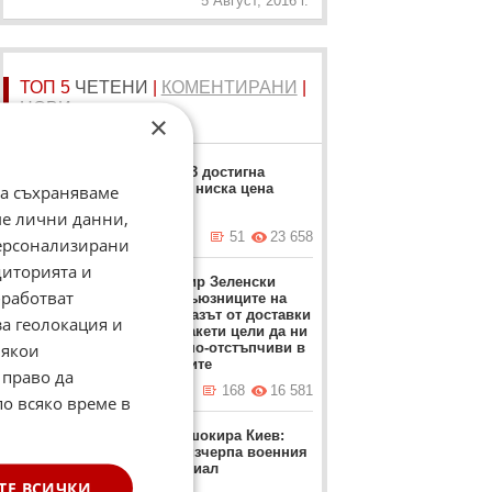
5 Август, 2016 г.
ТОП 5
ЧЕТЕНИ
|
КОМЕНТИРАНИ
|
НОВИ
×
Москвич 3 достигна
рекордно ниска цена
да съхраняваме
ме лични данни,
вчера в 17:23 ч.
51
23 658
персонализирани
диторията и
Володимир Зеленски
работват
обвини съюзниците на
Киев: Отказът от доставки
за геолокация и
на ПВО ракети цели да ни
Някои
направи по-отстъпчиви в
преговорите
 право да
вчера в 12:37 ч.
168
16 581
по всяко време в
Залужни шокира Киев:
Украйна изчерпа военния
си потенциал
ТЕ ВСИЧКИ