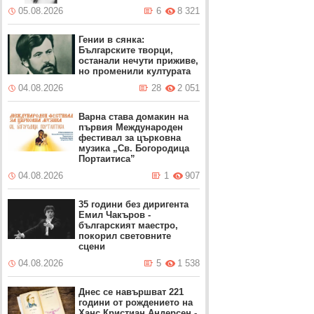
05.08.2026
6
8 321
Гении в сянка:
Българските творци,
останали нечути приживе,
но променили културата
04.08.2026
28
2 051
Варна става домакин на
първия Международен
фестивал за църковна
музика „Св. Богородица
Портаитиса”
04.08.2026
1
907
35 години без диригента
Емил Чакъров -
българският маестро,
покорил световните
сцени
04.08.2026
5
1 538
Днес се навършват 221
години от рождението на
Ханс Кристиан Андерсен -