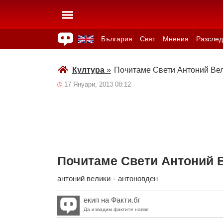
България
Свят
Мнения
Разслед
Здраве
Времето
Анкети
Вицове
Куизове
Култура
»
Почитаме Свети Антоний Ве
17 Януари, 2013 08:12
Почитаме Свети Антоний 
антоний велики
-
антоновден
екип на Факти.бг
Да извадим фактите наяве