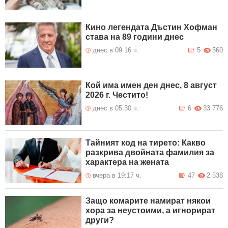
Кино легендата Дъстин Хофман
става на 89 години днес
днес в 09:16 ч.
5
560
Кой има имен ден днес, 8 август
2026 г. Честито!
днес в 05:30 ч.
6
33 776
Тайният код на тирето: Какво
разкрива двойната фамилия за
характера на жената
вчера в 19:17 ч.
47
2 538
Защо комарите намират някои
хора за неустоими, а игнорират
други?