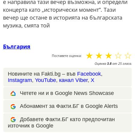
е направила тази вечер възможна, и определи
концерта като „исторически момент“. Тази
вечер ще остане в историята на българската
музика, смята той
България
☆
☆
☆
☆
☆
Поставете оценка:
Оценка
3.8
от
25
гласа.
Новините на Fakti.bg – във
Facebook
,
Instagram
,
YouTube
,
канал Viber
,
X
Четете ни и в Google News Showcase
Абонамент за Факти.БГ в Google Alerts
Добавете Факти.БГ като предпочитан
източник в Google