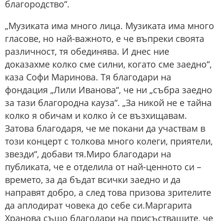
благородство“.
„Музиката има много лица. Музиката има много
гласове, но най-важното, е че въпреки своята
различност, тя обединява. И днес ние
доказахме колко сме силни, когато сме заедно“,
каза Софи Маринова. Тя благодари на
фондация „Лили Иванова“, че ни „събра заедно
за тази благородна кауза“. „За никой не е тайна
колко я обичам и колко ѝ се възхищавам.
Затова благодаря, че ме покани да участвам в
този концерт с толкова много колеги, приятели,
звезди“, добави тя.Миро благодари на
публиката, че е отделила от най-ценното си –
времето, за да бъдат всички заедно и да
направят добро, а след това призова зрителите
да аплодират човека до себе си.Маргарита
Хранова също благодари на присъстващите, че