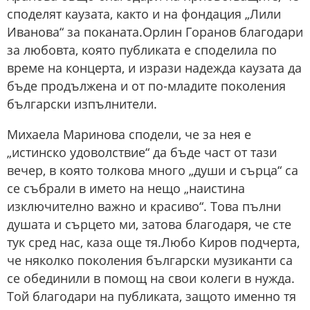
споделят каузата, както и на фондация „Лили
Иванова“ за поканата.Орлин Горанов благодари
за любовта, която публиката е споделила по
време на концерта, и изрази надежда каузата да
бъде продължена и от по-младите поколения
български изпълнители.
Михаела Маринова сподели, че за нея е
„истинско удоволствие“ да бъде част от тази
вечер, в която толкова много „души и сърца“ са
се събрали в името на нещо „наистина
изключително важно и красиво“. Това пълни
душата и сърцето ми, затова благодаря, че сте
тук сред нас, каза още тя.Любо Киров подчерта,
че няколко поколения български музиканти са
се обединили в помощ на свои колеги в нужда.
Той благодари на публиката, защото именно тя