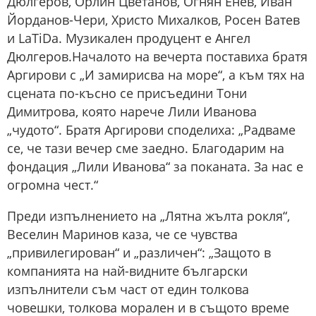
Дюлгеров, Орлин Цветанов, Огнян Енев, Иван
Йорданов-Чери, Христо Михалков, Росен Ватев
и LaTiDa. Музикален продуцент е Ангел
Дюлгеров.Началото на вечерта поставиха братя
Аргирови с „И замирисва на море“, а към тях на
сцената по-късно се присъедини Тони
Димитрова, която нарече Лили Иванова
„чудото“. Братя Аргирови споделиха: „Радваме
се, че тази вечер сме заедно. Благодарим на
фондация „Лили Иванова“ за поканата. За нас е
огромна чест.“
Преди изпълнението на „Лятна жълта рокля“,
Веселин Маринов каза, че се чувства
„привилегирован“ и „различен“: „Защото в
компанията на най-видните български
изпълнители съм част от един толкова
човешки, толкова морален и в същото време