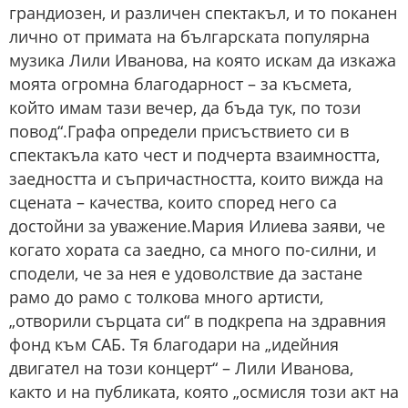
грандиозен, и различен спектакъл, и то поканен
лично от примата на българската популярна
музика Лили Иванова, на която искам да изкажа
моята огромна благодарност – за късмета,
който имам тази вечер, да бъда тук, по този
повод“.Графа определи присъствието си в
спектакъла като чест и подчерта взаимността,
заедността и съпричастността, които вижда на
сцената – качества, които според него са
достойни за уважение.Мария Илиева заяви, че
когато хората са заедно, са много по-силни, и
сподели, че за нея е удоволствие да застане
рамо до рамо с толкова много артисти,
„отворили сърцата си“ в подкрепа на здравния
фонд към САБ. Тя благодари на „идейния
двигател на този концерт“ – Лили Иванова,
както и на публиката, която „осмисля този акт на