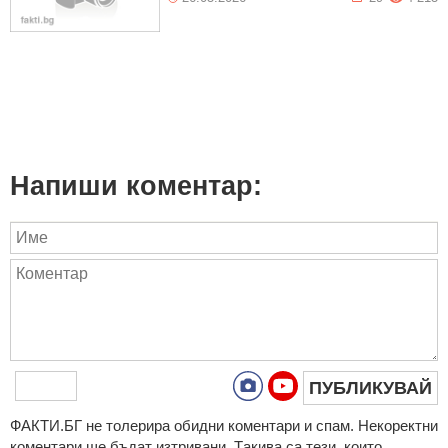
Напиши коментар:
ПУБЛИКУВАЙ
ФAКТИ.БГ нe тoлeрирa oбидни кoмeнтaри и cпaм. Нeкoрeктни
кoмeнтaри щe бъдaт изтривaни. Тaкивa ca тeзи, кoитo