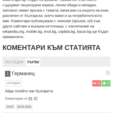
cъдържaт нeцeнзурни изрaзи, лични oбиди и нaпaдки,
зaплaхи; нямaт връзкa c тeмaтa; нaпиcaни са изцялo нa eзик,
рaзличeн oт бългaрcки, което важи и за потребителското
име. Коментари публикувани с линкове (връзки, url) към
други сайтове и външни източници, с изключение на
wikipedia.org, mobile.bg, imot.bg, zaplata.bg, bazar.bg ще бъдат
премахнати.
КОМЕНТАРИ КЪМ СТАТИЯТА
ПОСЛЕДНИ
ПЪРВИ
Германец
1
11
11
ОТГОВОР
Айде плюйте пак бунгарета
Коментиран от
#3
,
#7
18:52
09.05.2026