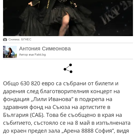
Снимка: БГНЕС
Антония Симеонова
Автор във Fakti.bg
Общо 630 820 евро са събрани от билети и
дарения след благотворителния концерт на
фондация „Лили Иванова“ в подкрепа на
здравния фонд на Съюза на артистите в
България (САБ). Това бе съобщено в края на
събитието, състояло се на 8 май в изпълнената
до краен предел зала „Арена 8888 София“, видя