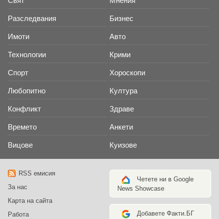
Свят
Мнения
Разследвания
Бизнес
Имоти
Авто
Технологии
Крими
Спорт
Хороскопи
Любопитно
Култура
Конфликт
Здраве
Времето
Анкети
Вицове
Куизове
RSS емисия
Четете ни в Google
За нас
News Showcase
Карта на сайта
Добавете Факти.БГ
Работа