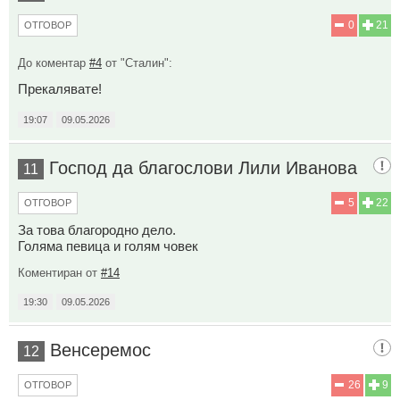
0
21
ОТГОВОР
До коментар
#4
от "Сталин":
Прекалявате!
19:07
09.05.2026
Господ да благослови Лили Иванова
11
5
22
ОТГОВОР
За това благородно дело.
Голяма певица и голям човек
Коментиран от
#14
19:30
09.05.2026
Венсеремос
12
26
9
ОТГОВОР