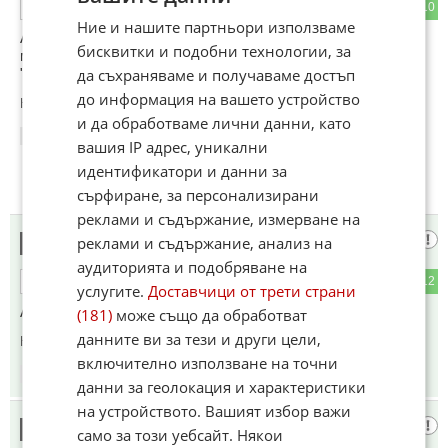
38
10
ОТГОВОР
Ние и нашите партньори използваме
Абе само някой с половин мозък може да ходи гледа тая
бисквитки и подобни технологии, за
мумия как си сменя памперса по средата на
да съхраняваме и получаваме достъп
"концерта",дето някой я излъгал че може да пее
до информация на вашето устройство
Коментиран от
#10
и да обработваме лични данни, като
18:57
09.05.2026
вашия IP адрес, уникални
идентификатори и данни за
сърфиране, за персонализирани
реклами и съдържание, измерване на
Браво!
реклами и съдържание, анализ на
5
аудиторията и подобряване на
4
12
ОТГОВОР
услугите.
Доставчици от трети страни
А Лили Иванова пя ли на концерта?
(181)
може също да обработват
данните ви за тези и други цели,
Коментиран от
#8
включително използване на точни
18:58
09.05.2026
данни за геолокация и характеристики
на устройството. Вашият избор важи
Анонимен
6
само за този уебсайт. Някои