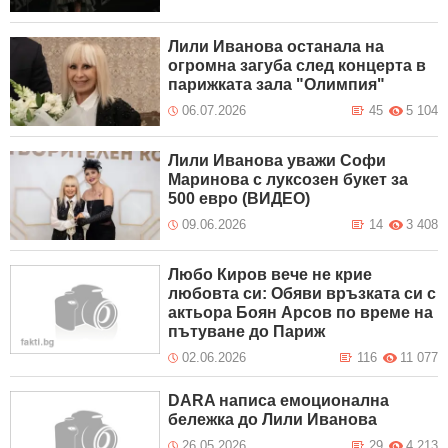
Лили Иванова останала на
огромна загуба след концерта в
парижката зала "Олимпия"
06.07.2026
45
5 104
Лили Иванова уважи Софи
Маринова с луксозен букет за
500 евро (ВИДЕО)
09.06.2026
14
3 408
Любо Киров вече не крие
любовта си: Обяви връзката си с
актьора Боян Арсов по време на
пътуване до Париж
02.06.2026
116
11 077
DARA написа емоционална
бележка до Лили Иванова
26.05.2026
29
4 213