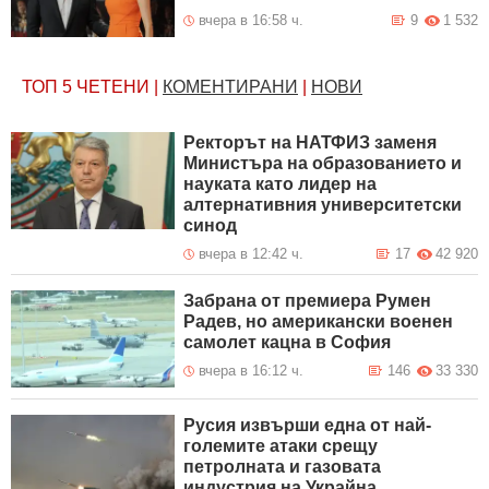
вчера в 16:58 ч.
9
1 532
ТОП 5
ЧЕТЕНИ
|
КОМЕНТИРАНИ
|
НОВИ
Ректорът на НАТФИЗ заменя
Министъра на образованието и
науката като лидер на
алтернативния университетски
синод
вчера в 12:42 ч.
17
42 920
Забрана от премиера Румен
Радев, но американски военен
самолет кацна в София
вчера в 16:12 ч.
146
33 330
Русия извърши една от най-
големите атаки срещу
петролната и газовата
индустрия на Украйна