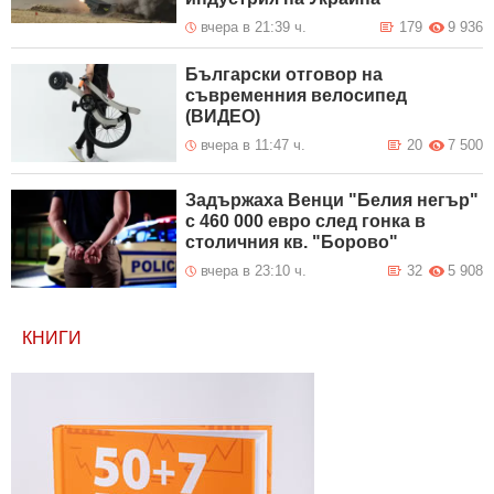
вчера в 21:39 ч.
179
9 936
Български отговор на
съвременния велосипед
(ВИДЕО)
вчера в 11:47 ч.
20
7 500
Задържаха Венци "Белия негър"
с 460 000 евро след гонка в
столичния кв. "Борово"
вчера в 23:10 ч.
32
5 908
КНИГИ