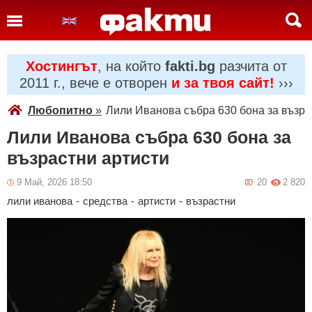
Хостингът
, на който
fakti.bg
разчита от
2011 г., вече е отворен
и за твоя сайт!
›››
Любопитно
»
Лили Иванова събра 630 бона за възра
Лили Иванова събра 630 бона за
възрастни артисти
9 Май, 2026 18:50
20
2 820
лили иванова
-
средства
-
артисти
-
възрастни