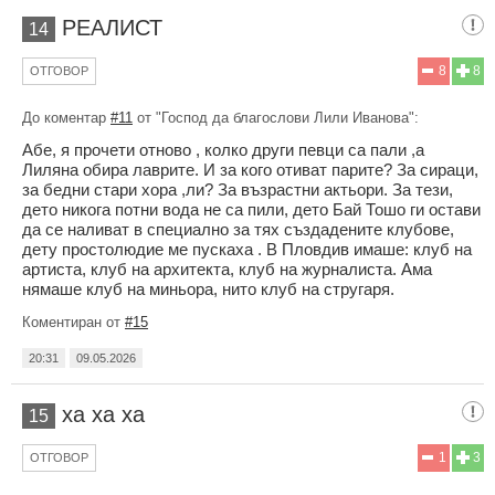
РЕАЛИСТ
14
8
8
ОТГОВОР
До коментар
#11
от "Господ да благослови Лили Иванова":
Абе, я прочети отново , колко други певци са пали ,а
Лиляна обира лаврите. И за кого отиват парите? За сираци,
за бедни стари хора ,ли? За възрастни актьори. За тези,
дето никога потни вода не са пили, дето Бай Тошо ги остави
да се наливат в специално за тях създадените клубове,
дету простолюдие ме пускаха . В Пловдив имаше: клуб на
артиста, клуб на архитекта, клуб на журналиста. Ама
нямаше клуб на миньора, нито клуб на стругаря.
Коментиран от
#15
20:31
09.05.2026
ха ха ха
15
1
3
ОТГОВОР