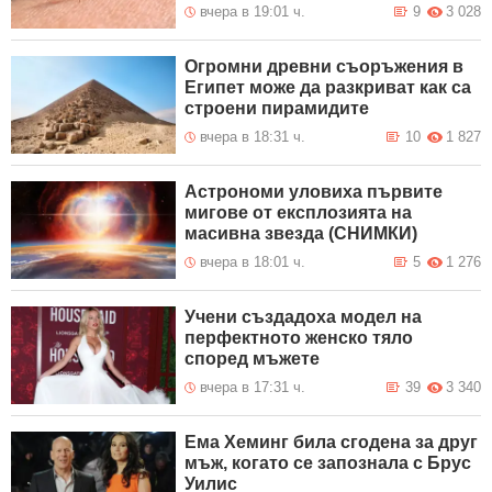
вчера в 19:01 ч.
9
3 028
Огромни древни съоръжения в
Египет може да разкриват как са
строени пирамидите
вчера в 18:31 ч.
10
1 827
Астрономи уловиха първите
мигове от експлозията на
масивна звезда (СНИМКИ)
вчера в 18:01 ч.
5
1 276
Учени създадоха модел на
перфектното женско тяло
според мъжете
вчера в 17:31 ч.
39
3 340
Ема Хеминг била сгодена за друг
мъж, когато се запознала с Брус
Уилис