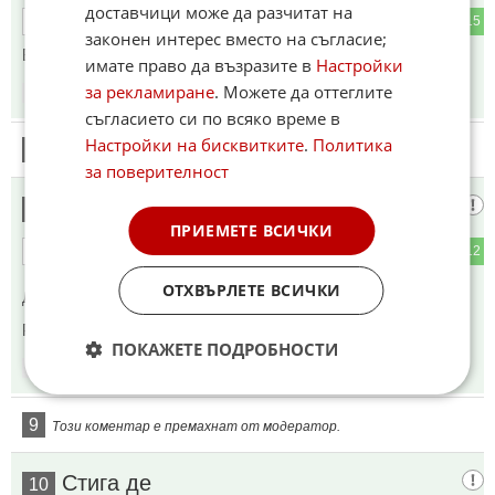
доставчици може да разчитат на
3
15
ОТГОВОР
законен интерес вместо на съгласие;
Браво!!!
имате право да възразите в
Настройки
за рекламиране
. Можете да оттеглите
18:59
09.05.2026
съгласието си по всяко време в
Настройки на бисквитките
.
Политика
7
Този коментар е премахнат от модератор.
за поверителност
Браво!
8
ПРИЕМЕТЕ ВСИЧКИ
4
12
ОТГОВОР
ОТХВЪРЛЕТЕ ВСИЧКИ
До коментар
#5
от "Браво!":
Разбрах. Завършила е концерта. Ами браво!
ПОКАЖЕТЕ ПОДРОБНОСТИ
19:02
09.05.2026
9
Този коментар е премахнат от модератор.
Стига де
10