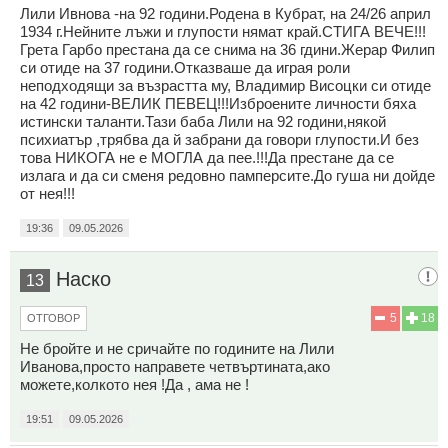
Лили Ивнова -на 92 години.Родена в Кубрат, на 24/26 април
1934 г.Нейните лъжи и глупости нямат край.СТИГА ВЕЧЕ!!!
Грета Гарбо престана да се снима на 36 гдини.Жерар Филип
си отиде на 37 години.Отказваше да играя роли
неподходящи за възрастта му, Владимир Висоцки си отиде
на 42 години-ВЕЛИК ПЕВЕЦ!!!Изброените личности бяха
истински таланти.Тази баба Лили на 92 години,някой
психиатър ,трябва да й забрани да говори глупости.И без
това НИКОГА не е МОГЛА да пее.!!!Да престане да се
излага и да си сменя редовно памперсите.До гуша ни дойде
от нея!!!
19:36
09.05.2026
Наско
13
5
18
ОТГОВОР
Не бройте и не сричайте по годините на Лили
Иванова,просто направете четвъртината,ако
можете,колкото нея !Да , ама не !
19:51
09.05.2026