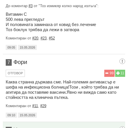
До коментар
#3
от "Тоз измикяр колко народ излъга":
Витамин С
500 лева прегледът
И половината заминаха от ковид без лечение
Тоз боклук трябва да лежи в затвора
Коментиран от
#20
,
#23
,
#52
09:05
15.05.2026
Фори
7
99
11
ОТГОВОР
Каква странна държава сме. Най-големия антиваксър е
шефа на инфекциозна болница!Този , който трябва да ни
агитира да поставяме ваксини.Явно ни вижда само като
стойността на клинична пътека.
Коментиран от
#11
,
#29
09:10
15.05.2026