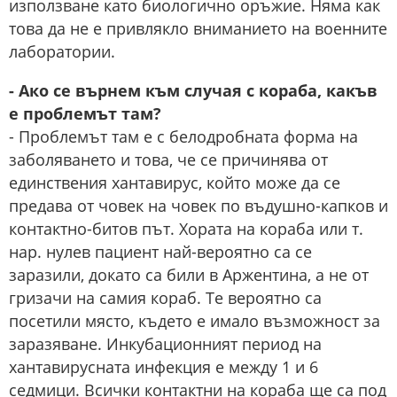
използване като биологично оръжие. Няма как
това да не е привлякло вниманието на военните
лаборатории.
- Ако се върнем към случая с кораба, какъв
е проблемът там?
- Проблемът там е с белодробната форма на
заболяването и това, че се причинява от
единствения хантавирус, който може да се
предава от човек на човек по въдушно-капков и
контактно-битов път. Хората на кораба или т.
нар. нулев пациент най-вероятно са се
заразили, докато са били в Аржентина, а не от
гризачи на самия кораб. Те вероятно са
посетили място, където е имало възможност за
заразяване. Инкубационният период на
хантавирусната инфекция е между 1 и 6
седмици. Всички контактни на кораба ще са под