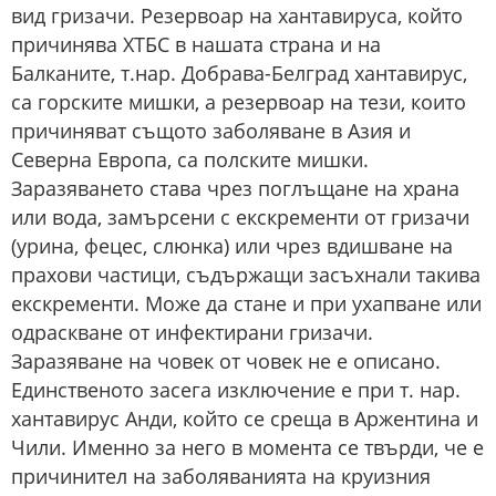
вид гризачи. Резервоар на хантавируса, който
причинява ХТБС в нашата страна и на
Балканите, т.нар. Добрава-Белград хантавирус,
са горските мишки, а резервоар на тези, които
причиняват същото заболяване в Азия и
Северна Европа, са полските мишки.
Заразяването става чрез поглъщане на храна
или вода, замърсени с екскременти от гризачи
(урина, фецес, слюнка) или чрез вдишване на
прахови частици, съдържащи засъхнали такива
екскременти. Може да стане и при ухапване или
одраскване от инфектирани гризачи.
Заразяване на човек от човек не е описано.
Единственото засега изключение е при т. нар.
хантавирус Анди, който се среща в Аржентина и
Чили. Именно за него в момента се твърди, че е
причинител на заболяванията на круизния