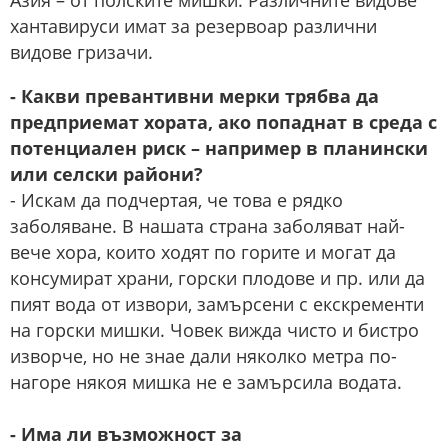
Азия – от полските мишки. Различните видове
хантавируси имат за резервоар различни
видове гризачи.
- Какви превантивни мерки трябва да
предприемат хората, ако попаднат в среда с
потенциален риск – например в планински
или селски райони?
- Искам да подчертая, че това е рядко
заболяване. В нашата страна заболяват най-
вече хора, които ходят по горите и могат да
консумират храни, горски плодове и пр. или да
пият вода от извори, замърсени с екскременти
на горски мишки. Човек вижда чисто и бистро
изворче, но не знае дали няколко метра по-
нагоре някоя мишка не е замърсила водата.
- Има ли възможност за