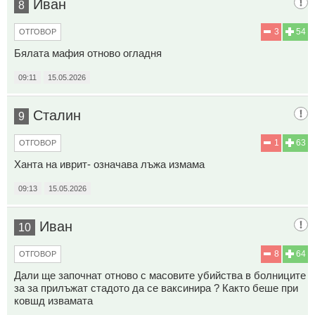
Иван
8
3
54
ОТГОВОР
Бялата мафия отново огладня
09:11
15.05.2026
Сталин
9
1
63
ОТГОВОР
Ханта на иврит- означава лъжа измама
09:13
15.05.2026
Иван
10
8
64
ОТГОВОР
Дали ще започнат отново с масовите убийства в болниците
за за прилъжат стадото да се ваксинира ? Както беше при
ковшд извамата