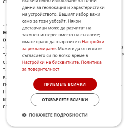
включително използване на точни
съпровождащата я истерия...
данни за геолокация и характеристики
на устройството. Вашият избор важи
само за този уебсайт. Някои
- След пандемията от COVID обществото е
доставчици може да разчитат на
много чувствително към всяка новина за
законен интерес вместо на съгласие;
вирус. По-подготвени ли сме днес?
имате право да възразите в
Настройки
- Няма причина подобно нещо да се раздува до
за рекламиране
. Можете да оттеглите
такава степен, освен ако в обозримо бъдеще не
съгласието си по всяко време в
се подготвя нещо друго, по-голямо. Това е
Настройки на бисквитките
.
Политика
т.нар. прозорец на Овертон, при който нещо,
за поверителност
което на пръв поглед изглежда немислимо,
постепенно се налага като реална възможност.
ПРИЕМЕТЕ ВСИЧКИ
Процес като при жабата, която се вари бавно
във вода, водата постепенно се загрява и
ОТХВЪРЛЕТЕ ВСИЧКИ
глупавата жаба умира без да се усети.
ПОКАЖЕТЕ ПОДРОБНОСТИ