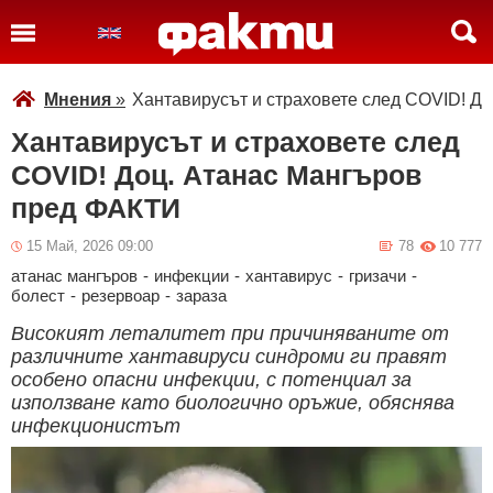
Мнения
»
Хантавирусът и страховете след COVID! Д
Хантавирусът и страховете след
COVID! Доц. Атанас Мангъров
пред ФАКТИ
15 Май, 2026 09:00
78
10 777
атанас мангъров
-
инфекции
-
хантавирус
-
гризачи
-
болест
-
резервоар
-
зараза
Високият леталитет при причиняваните от
различните хантавируси синдроми ги правят
особено опасни инфекции, с потенциал за
използване като биологично оръжие, обяснява
инфекционистът