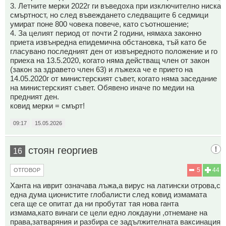
3. Летните мерки 2022г ги въведоха при изключително ниска
смъртност, но след въвеждането следващите 6 седмици
умират поне 800 човека повече, като съотношение;
4. За целият период от почти 2 години, нямаха законно
приета извънредна епидемична обстановка, тъй като бе
гласувано последният ден от извънредното положение и го
приеха на 13.5.2020, когато няма действащ член от закон
(закон за здравето член 63) и лъжеха че е прието на
14.05.2020г от министерският съвет, когато няма заседание
на министерският съвет. Обявено иначе по медии на
предният ден.
ковид мерки = смърт!
09:17
15.05.2026
стоян георгиев
16
5
44
ОТГОВОР
Ханта на иврит означава лъжа,а вирус на латински отрова,с
една дума ционистите глобалисти след ковид измамата
сега ще се опитат да ни пробутат тая нова ганта
измама,като винаги се цели едно локдауни ,отнемане на
права,затваряния и разбира се задължителната ваксинация