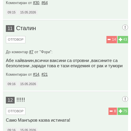
Коментиран от
#30
,
#64
09:15
15.05.2026
Сталин
11
14
43
ОТГОВОР
До коментар
#7
от "Фори":
Абе хайванин,всички ваксини са отровни ,ваксините са
безполезни ,заради това е тази епидемия от рак и тумори
Коментиран от
#14
,
#21
09:16
15.05.2026
!!!!!
12
8
75
ОТГОВОР
Само Мангъров казва истината!
09:16
15.05.2026