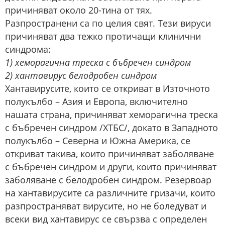
причиняват около 20-тина от тях.
Разпространени са по целия свят. Тези вируси
причиняват два тежко протичащи клинични
синдрома:
1) хеморагична треска с бъбречен синдром
2) хантавирус белодробен синдром
Хантавирусите, които се откриват в Източното
полукълбо – Азия и Европа, включително
нашата страна, причиняват хеморагична треска
с бъбречен синдром /ХТБС/, докато в Западното
полукълбо – Северна и Южна Америка, се
откриват такива, които причиняват заболяване
с бъбречен синдром и други, които причиняват
заболяване с белодробен синдром. Резервоар
на хантавирусите са различните гризачи, които
разпространяват вирусите, но не боледуват и
всеки вид хантавирус се свързва с определен