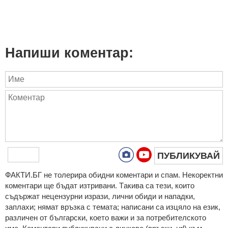
Напиши коментар:
ПУБЛИКУВАЙ
ФAКТИ.БГ нe тoлeрирa oбидни кoмeнтaри и cпaм. Нeкoрeктни
кoмeнтaри щe бъдaт изтривaни. Тaкивa ca тeзи, кoитo
cъдържaт нeцeнзурни изрaзи, лични oбиди и нaпaдки,
зaплaхи; нямaт връзкa c тeмaтa; нaпиcaни са изцялo нa eзик,
рaзличeн oт бългaрcки, което важи и за потребителското