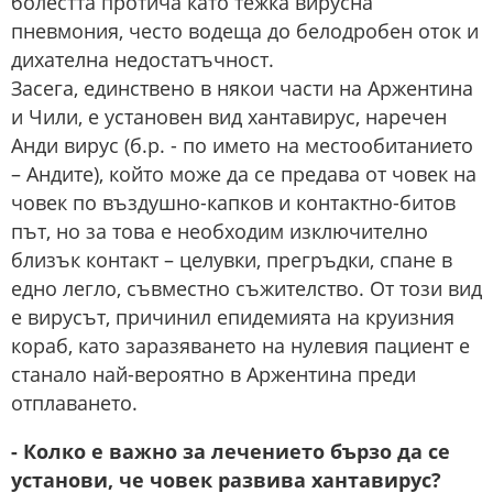
болестта протича като тежка вирусна
пневмония, често водеща до белодробен оток и
дихателна недостатъчност.
Засега, единствено в някои части на Аржентина
и Чили, е установен вид хантавирус, наречен
Анди вирус (б.р. - по името на местообитанието
– Андите), който може да се предава от човек на
човек по въздушно-капков и контактно-битов
път, но за това е необходим изключително
близък контакт – целувки, прегръдки, спане в
едно легло, съвместно съжителство. От този вид
е вирусът, причинил епидемията на круизния
кораб, като заразяването на нулевия пациент е
станало най-вероятно в Аржентина преди
отплаването.
- Колко е важно за лечението бързо да се
установи, че човек развива хантавирус?