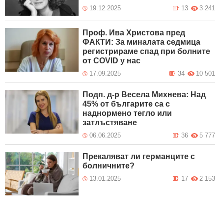
19.12.2025
13
3 241
Проф. Ива Христова пред
ФАКТИ: За миналата седмица
регистрираме спад при болните
от COVID у нас
17.09.2025
34
10 501
Подп. д-р Весела Михнева: Над
45% от българите са с
наднормено тегло или
затлъстяване
06.06.2025
36
5 777
Прекаляват ли германците с
болничните?
13.01.2025
17
2 153