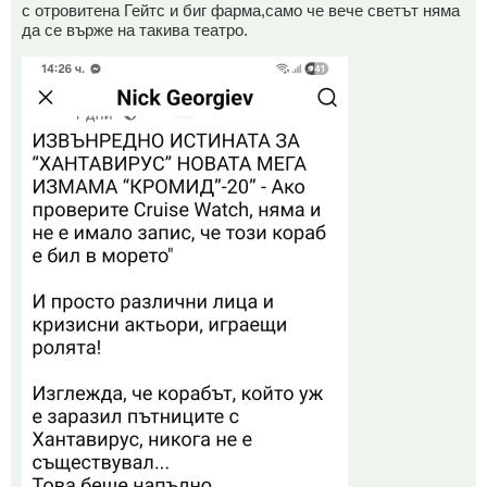
с отровитена Гейтс и биг фарма,само че вече светът няма
да се върже на такива театро.