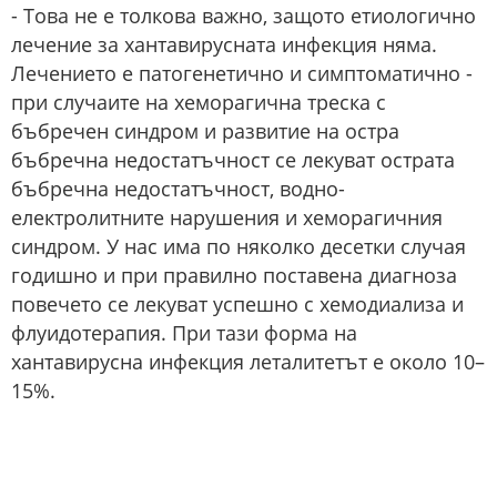
- Това не е толкова важно, защото етиологично
лечение за хантавирусната инфекция няма.
Лечението е патогенетично и симптоматично -
при случаите на хеморагична треска с
бъбречен синдром и развитие на остра
бъбречна недостатъчност се лекуват острата
бъбречна недостатъчност, водно-
електролитните нарушения и хеморагичния
синдром. У нас има по няколко десетки случая
годишно и при правилно поставена диагноза
повечето се лекуват успешно с хемодиализа и
флуидотерапия. При тази форма на
хантавирусна инфекция леталитетът е около 10–
15%.