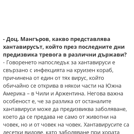
- Доц. Мангъров, какво представлява
хантавирусът, който през последните дни
предизвика тревога в различни държави?
- Говоренето напоследък за хантавируси е
свързано с инфекцията на круизен кораб,
причинена от един от тях вирус, който
обичайно се открива в някои части на Южна
Америка – в Чили и Аржентина. Негова важна
особеност е, че за разлика от останалите
хантавируси може да предизвиква заболяване,
което да се предава не само от животни на
човек, но и от човек на човек. Хантавирусите са
десетки видове, като заболяване при хората