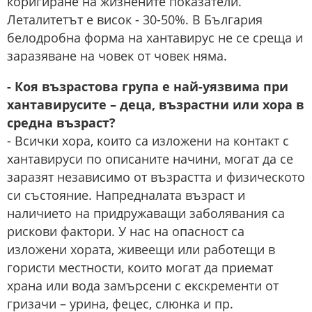
коригиране на жизнените показатели.
Леталитетът е висок - 30-50%. В България
белодробна форма на хантавирус не се среща и
заразяване на човек от човек няма.
- Коя възрастова група е най-уязвима при
хантавирусите – деца, възрастни или хора в
средна възраст?
- Всички хора, които са изложени на контакт с
хантавируси по описаните начини, могат да се
заразят независимо от възрастта и физическото
си състояние. Напредналата възраст и
наличието на придружаващи заболявания са
рискови фактори. У нас на опасност са
изложени хората, живеещи или работещи в
гористи местности, които могат да приемат
храна или вода замърсени с екскременти от
гризачи – урина, фецес, слюнка и пр.