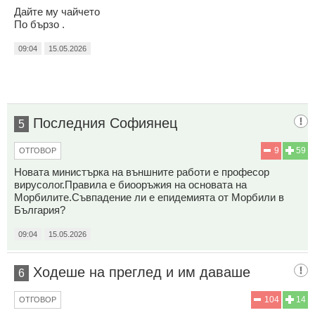
Дайте му чайчето
По бързо .
09:04
15.05.2026
Последния Софиянец
5
9
59
ОТГОВОР
Новата министърка на външните работи е професор
вирусолог.Правила е биооръжия на основата на
Морбилите.Съвпадение ли е епидемията от Морбили в
България?
09:04
15.05.2026
Ходеше на преглед и им даваше
6
104
14
ОТГОВОР