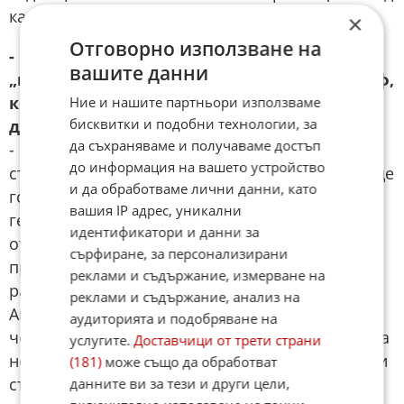
карантина 42 дни.
×
Отговорно използване на
- Вече се появи информация за т.нар.
вашите данни
„нулев пациент“. Става въпрос за фотограф,
който е посетил сметище в Аржентина, за
Ние и нашите партньори използваме
бисквитки и подобни технологии, за
да снима?
да съхраняваме и получаваме достъп
- Сигурно е така. Но около този случай се
до информация на вашето устройство
създава прекомерна тревога и се отделя твърде
и да обработваме лични данни, като
голямо медийно внимание. При настоящите
вашия IP адрес, уникални
геополитически кризи това е добър подход за
идентификатори и данни за
отклоняване на фокуса от същинските
сърфиране, за персонализирани
проблеми. Освен това започват да се появяват
реклами и съдържание, измерване на
различни „авторитети“, които твърдят, че този
реклами и съдържание, анализ на
Анди хантавирус лесно се предава от човек на
аудиторията и подобряване на
човек, без да е необходим близък контакт. Това
услугите.
Доставчици от трети страни
не е вярно. Историята много напомня на някои
(181)
може също да обработват
събития от началото на COVID пандемията и
данните ви за тези и други цели,