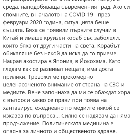
среда, наподобяваща съвременния град. Ако си
спомните, в началото на COVID-19 - през
февруари 2020 година, ситуацията беше
същата. Бяха се появили първите случаи в
Китай и имаше круизен кораб със заболели,
които бяха от други части на света. Корабът
обикаляше без някой да иска да го приеме.
Накрая акостира в Япония, в Йокохама. Като
гледам как се развиват нещата, има доста
прилики. Тревожи ме прекомерно
целенасоченото внимание от страна на СЗО и
медиите. Вече започнаха да ми се обаждат хора
с въпроси какво се прави при поява на
хантавирус, ежедневно по медиите някой се
изказва по въпроса... Силно се надявам да няма
продължение. Политическата медицина е
опасна за личното и общественото здраве.