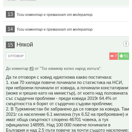
13
Този коментар е премахнат от модератор.
14
Този коментар е премахнат от модератор.
Някой
15
7
51
ОТГОВОР
До коментар
#3
от "Тоз измикяр колко народ излъга":
Да ти отговоря с ковид идиотизма какво постигнаха:
1. към 70 хиляди повече починали по статистика на НСИ,
при неброени починали от ковида, а починали констатирани
(може и грешно като на министър), от което над половината
със сърдечни проблеми - преди ковида 2019г 64.4% от
смъртността я борят от сърдечно съдови проблеми;
2. В Туркменистан бе забранено да се говори за ковида. Там
2021г са население 6.1 милиона (тук 6.52 на преброяване) и
имат обща смъртност спорено 46701 човека, а тук
официално 148995. Над 100 000 повече починали в
България и над 2.5 пъти повече за почти същото население;