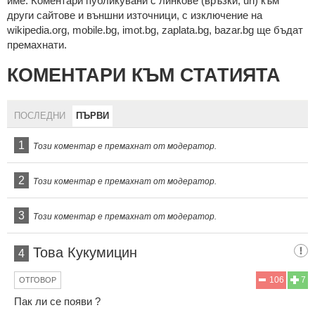
име. Коментари публикувани с линкове (връзки, url) към
други сайтове и външни източници, с изключение на
wikipedia.org, mobile.bg, imot.bg, zaplata.bg, bazar.bg ще бъдат
премахнати.
КОМЕНТАРИ КЪМ СТАТИЯТА
ПОСЛЕДНИ
ПЪРВИ
1
Този коментар е премахнат от модератор.
2
Този коментар е премахнат от модератор.
3
Този коментар е премахнат от модератор.
Това Кукумицин
4
106
7
ОТГОВОР
Пак ли се появи ?