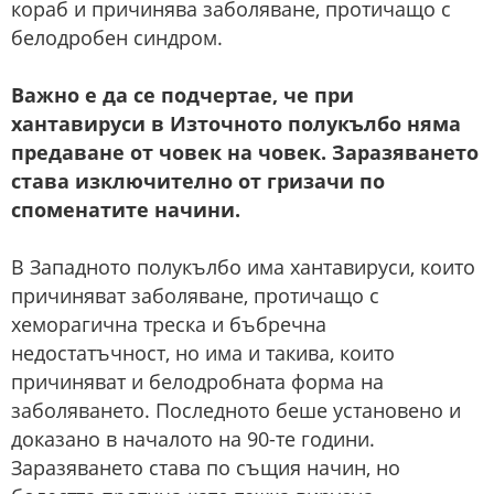
кораб и причинява заболяване, протичащо с
белодробен синдром.
Важно е да се подчертае, че при
хантавируси в Източното полукълбо няма
предаване от човек на човек. Заразяването
става изключително от гризачи по
споменатите начини.
В Западното полукълбо има хантавируси, които
причиняват заболяване, протичащо с
хеморагична треска и бъбречна
недостатъчност, но има и такива, които
причиняват и белодробната форма на
заболяването. Последното беше установено и
доказано в началото на 90-те години.
Заразяването става по същия начин, но