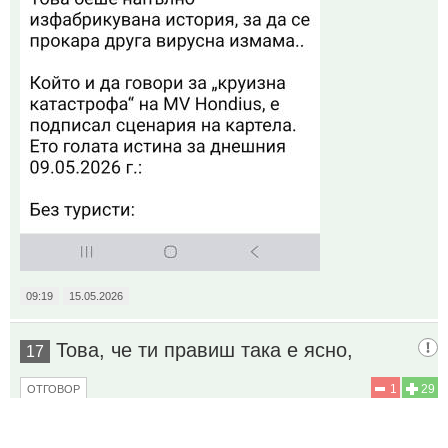
09:19
15.05.2026
Това, че ти правиш така е ясно,
17
1
29
ОТГОВОР
До коментар
#14
от "Гресирана ватенка":