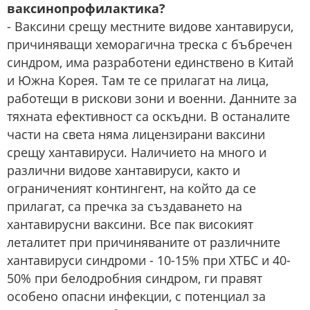
ваксинопрофилактика?
- Ваксини срещу местните видове хантавируси,
причиняващи хеморагична треска с бъбречен
синдром, има разработени единствено в Китай
и Южна Корея. Там те се прилагат на лица,
работещи в рискови зони и военни. Данните за
тяхната ефективност са оскъдни. В останалите
части на света няма лицензирани ваксини
срещу хантавируси. Наличието на много и
различни видове хантавируси, както и
ограниченият контингент, на който да се
прилагат, са пречка за създаването на
хантавирусни ваксини. Все пак високият
леталитет при причиняваните от различните
хантавируси синдроми - 10-15% при ХТБС и 40-
50% при белодробния синдром, ги правят
особено опасни инфекции, с потенциал за