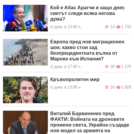
Кой е Абас Арагчи и защо днес
светът следи всяка негова
дума?
днес в 13:00 ч.
13
1 733
Европа пред нов миграционен
шок: какво стои зад
безпрецедентната вълна от
Мароко към Испания?
днес в 17:00 ч.
29
1 175
Кръвопролитен мир
днес в 13:00 ч.
33
1 829
Виталий Барвиненко пред
ФАКТИ: Войната на дроновете
промени света, Украйна създаде
нов модел за армията на