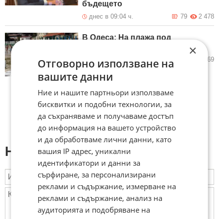
бъдещето
днес в 09:04 ч.
79
2 478
В Одеса: На плажа под
×
дроновете и руските бомби
вчера в 21:01 ч.
72
2 869
Отговорно използване на
вашите данни
Ние и нашите партньори използваме
бисквитки и подобни технологии, за
да съхраняваме и получаваме достъп
до информация на вашето устройство
и да обработваме лични данни, като
Напиши коментар:
вашия IP адрес, уникални
идентификатори и данни за
сърфиране, за персонализирани
реклами и съдържание, измерване на
реклами и съдържание, анализ на
аудиторията и подобряване на