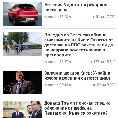
Москвич 3 достигна рекордно
ниска цена
днес в 17:23 ч.
49
17 762
Володимир Зеленски обвини
съюзниците на Киев: Отказът от
доставки на ПВО ракети цели да
ни направи по-отстъпчиви в
преговорите
днес в 12:37 ч.
167
15 549
Залужни шокира Киев: Украйна
изчерпа военния си потенциал
днес в 05:49 ч.
82
8 969
Доналд Тръмп поискал спешно
обяснение от шефа на
Пентагона: Къде са ракетите?