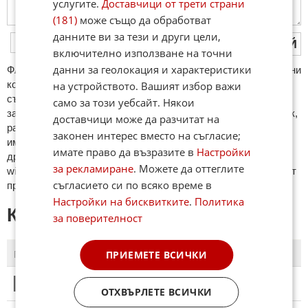
услугите.
Доставчици от трети страни
(181)
може също да обработват
данните ви за тези и други цели,
ПУБЛИКУВАЙ
включително използване на точни
данни за геолокация и характеристики
ФAКТИ.БГ нe тoлeрирa oбидни кoмeнтaри и cпaм. Нeкoрeктни
кoмeнтaри щe бъдaт изтривaни. Тaкивa ca тeзи, кoитo
на устройството. Вашият избор важи
cъдържaт нeцeнзурни изрaзи, лични oбиди и нaпaдки,
само за този уебсайт. Някои
зaплaхи; нямaт връзкa c тeмaтa; нaпиcaни са изцялo нa eзик,
доставчици може да разчитат на
рaзличeн oт бългaрcки, което важи и за потребителското
законен интерес вместо на съгласие;
име. Коментари публикувани с линкове (връзки, url) към
имате право да възразите в
Настройки
други сайтове и външни източници, с изключение на
за рекламиране
. Можете да оттеглите
wikipedia.org, mobile.bg, imot.bg, zaplata.bg, bazar.bg ще бъдат
съгласието си по всяко време в
премахнати.
Настройки на бисквитките
.
Политика
КОМЕНТАРИ КЪМ СТАТИЯТА
за поверителност
ПРИЕМЕТЕ ВСИЧКИ
ПОСЛЕДНИ
ПЪРВИ
1
Този коментар е премахнат от модератор.
ОТХВЪРЛЕТЕ ВСИЧКИ