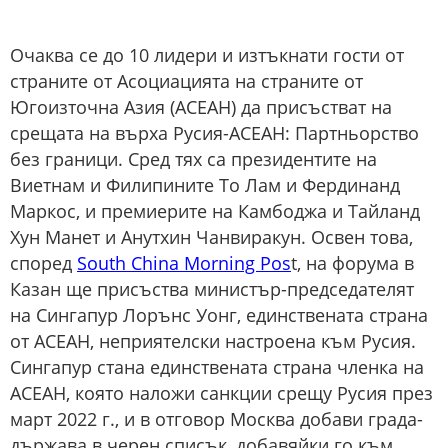
Очаква се до 10 лидери и изтъкнати гости от
страните от Асоциацията на страните от
Югоизточна Азия (АСЕАН) да присъстват на
срещата на върха Русия-АСЕАН: Партньорство
без граници. Сред тях са президентите на
Виетнам и Филипините То Лам и Фердинанд
Маркос, и премиерите на Камбоджа и Тайланд
Хун Манет и Анутхин Чанвиракун. Освен това,
според
South China Morning Pos
t, на форума в
Казан ще присъства министър-председателят
на Сингапур Лорънс Уонг, единствената страна
от АСЕАН, неприятелски настроена към Русия.
Сингапур стана единствената страна членка на
АСЕАН, която наложи санкции срещу Русия през
март 2022 г., и в отговор Москва добави града-
държава в черен списък, добавяйки го към