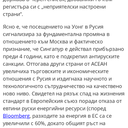
регистъра си с „неприятелски настроени
страни“.
Ясно е, че посещението на Уонг в Русия
сигнализира за фундаментална промяна в
отношението към Москва и фактическо
признание, че Сингапур е действал прибързано
преди 4 години, като е подкрепил антируските
санкции. Оттогава други страни от АСЕАН
увеличиха търговските и икономическите
отношения с Русия и издигнаха научното и
технологичното сътрудничество на качествено
ново ниво. Свидетел на рязък спад на жизнения
стандарт в Европейския съюз поради отказа от
евтини руски енергийни ресурси (според
Bloomberg
, разходите за енергия в ЕС са се
увеличили с 60%, докато общият ръст на