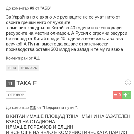
До коментар
#9
от "АБВ":
За Украйна но е вярно ,че руснаците не се учат нито от
своите грешки нито от чуждите
.само виж как дръпна Китай за 40 години и не си подари
ресурсите на местни олигарси. А Русия с огромни ресурси
бе напред от Китай преди 40 години а вече изостава във
всичко!! А Путин вместо да развие стратегически
производства остави 300 млрд на запад и те му ги взеха
Коментиран от
#11
10:14
15.06.2026
ТАКА Е
11
0
1
ОТГОВОР
До коментар
#10
от "Подкрепям путин":
В КИТАЙ ИМАШЕ ПЛОЩАД ТЯНАНМЪН И НАКАЗАТЕЛЕН
ВЗВОД НА СТАДИОНА
НЯМАШЕ ГОРБАЧОВ И ЕЛЦИН
И ВСЕ ОЩЕ НА ЧЕЛО Е КОМУНИСТИЧЕСКАТА ПАРТИЯ