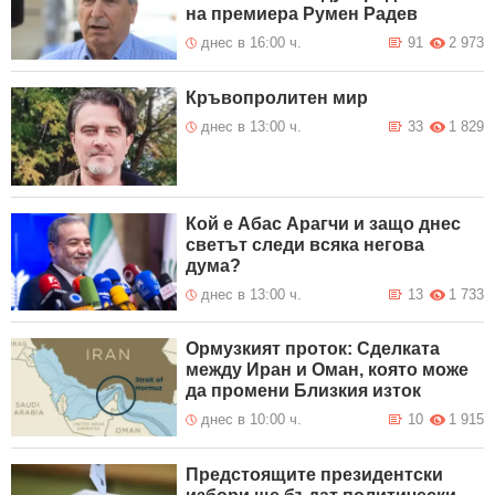
на премиера Румен Радев
днес в 16:00 ч.
91
2 973
Кръвопролитен мир
днес в 13:00 ч.
33
1 829
Кой е Абас Арагчи и защо днес
светът следи всяка негова
дума?
днес в 13:00 ч.
13
1 733
Ормузкият проток: Сделката
между Иран и Оман, която може
да промени Близкия изток
днес в 10:00 ч.
10
1 915
Предстоящите президентски