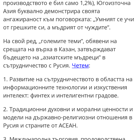
производството е бил само 1,2%), Югоизточна
Азия буквално демонстрира своята
ангажираност към поговорката: „Умният се учи
от грешките си, а мъдрият от чуждите“.
На свой ред, „големите теми“, обявени на
срещата на върха в Казан, затвърждават
бъдещето на „азиатските мъдреци“ в
сътрудничество с Русия.
Четем
:
1. Развитие на сътрудничеството в областта на
информационните технологии и изкуствения
интелект: финтех и интелигентни градове.
2. Традиционни духовни и морални ценности и
модели на държавно-религиозни отношения в
Русия и страните от АСЕАН.
3. Международна търговия, продоволствена