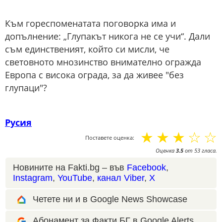
Към гореспоменатата поговорка има и
допълнение: „Глупакът никога не се учи“. Дали
съм единственият, който си мисли, че
световното мнозинство внимателно огражда
Европа с висока ограда, за да живее "без
глупаци"?
Русия
☆
☆
☆
☆
☆
Поставете оценка:
Оценка
3.5
от
53
гласа.
Новините на Fakti.bg – във
Facebook
,
Instagram
,
YouTube
,
канал Viber
,
X
Четете ни и в Google News Showcase
Абонамент за Факти.БГ в Google Alerts