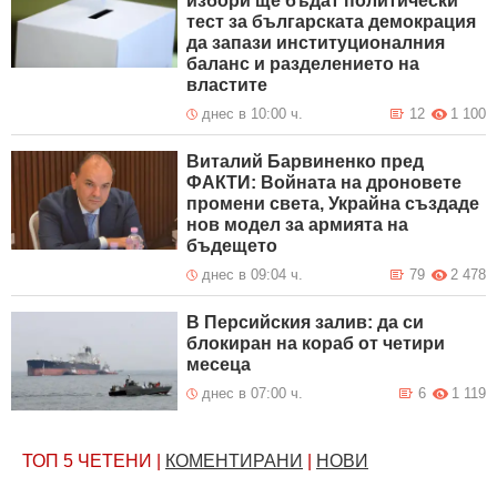
избори ще бъдат политически
тест за българската демокрация
да запази институционалния
баланс и разделението на
властите
днес в 10:00 ч.
12
1 100
Виталий Барвиненко пред
ФАКТИ: Войната на дроновете
промени света, Украйна създаде
нов модел за армията на
бъдещето
днес в 09:04 ч.
79
2 478
В Персийския залив: да си
блокиран на кораб от четири
месеца
днес в 07:00 ч.
6
1 119
ТОП 5
ЧЕТЕНИ
|
КОМЕНТИРАНИ
|
НОВИ