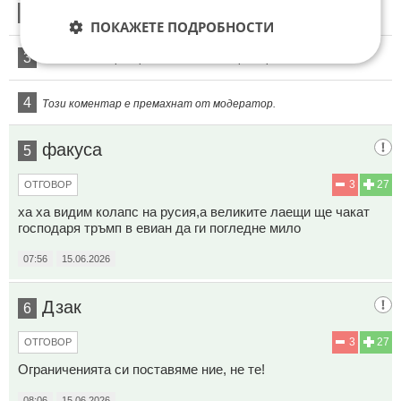
2
Този коментар е премахнат от модератор.
ПОКАЖЕТЕ ПОДРОБНОСТИ
3
Този коментар е премахнат от модератор.
4
Този коментар е премахнат от модератор.
факуса
5
3
27
ОТГОВОР
ха ха видим колапс на русия,а великите лаещи ще чакат
господаря тръмп в евиан да ги погледне мило
07:56
15.06.2026
Дзак
6
3
27
ОТГОВОР
Ограниченията си поставяме ние, не те!
08:06
15.06.2026