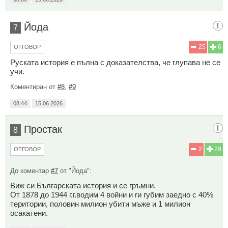
Йода
7
25
6
ОТГОВОР
Руската история е пълна с доказателства, че глупава не се
учи.
Коментиран от
#8
,
#9
08:44
15.06.2026
Простак
8
2
29
ОТГОВОР
До коментар
#7
от "Йода":
Виж си Българската история и се гръмни.
От 1878 до 1944 г.г.водим 4 войни и ги губим заедно с 40%
територии, половин милион убити мъже и 1 милион
осакатени.