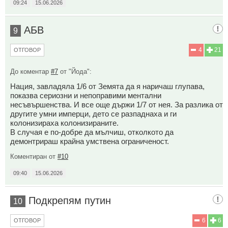
09:24
15.06.2026
АБВ
9
4
21
ОТГОВОР
До коментар
#7
от "Йода":
Нация, завладяла 1/6 от Земята да я наричаш глупава,
показва сериозни и непоправими ментални
несъвършенства. И все още държи 1/7 от нея. За разлика от
другите умни имперци, дето се разпаднаха и ги
колонизираха колонизираните.
В случая е по-добре да мълчиш, отколкото да
демонтрираш крайна умствена ограниченост.
Коментиран от
#10
09:40
15.06.2026
Подкрепям путин
10
6
6
ОТГОВОР