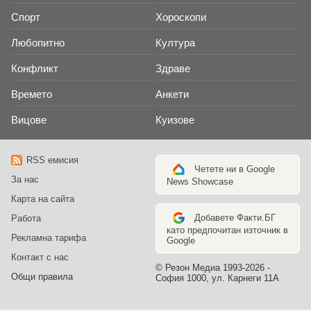
Спорт
Хороскопи
Любопитно
Култура
Конфликт
Здраве
Времето
Анкети
Вицове
Куизове
RSS емисия
Четете ни в Google
За нас
News Showcase
Карта на сайта
Добавете Факти.БГ
Работа
като предпочитан източник в
Рекламна тарифа
Google
Контакт с нас
© Резон Медиа 1993-2026 -
Общи правила
София 1000, ул. Карнеги 11А