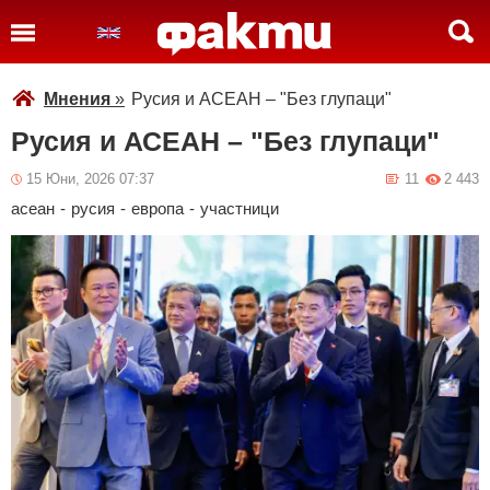
Мнения
»
Русия и АСЕАН – "Без глупаци"
Русия и АСЕАН – "Без глупаци"
15 Юни, 2026 07:37
11
2 443
асеан
-
русия
-
европа
-
участници