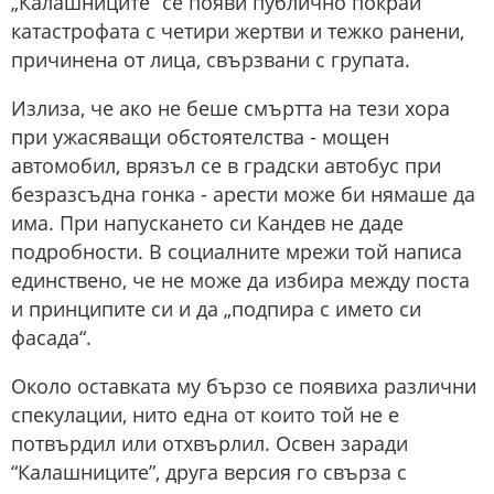
„Калашниците“ се появи публично покрай
катастрофата с четири жертви и тежко ранени,
причинена от лица, свързвани с групата.
Излиза, че ако не беше смъртта на тези хора
при ужасяващи обстоятелства - мощен
автомобил, врязъл се в градски автобус при
безразсъдна гонка - арести може би нямаше да
има. При напускането си Кандев не даде
подробности. В социалните мрежи той написа
единствено, че не може да избира между поста
и принципите си и да „подпира с името си
фасада“.
Около оставката му бързо се появиха различни
спекулации, нито една от които той не е
потвърдил или отхвърлил. Освен заради
“Калашниците”, друга версия го свърза с