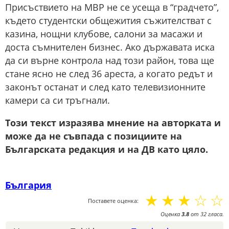
Присъствието на МВР не се усеща в “градчето”,
където студентски общежития съжителстват с
казина, нощни клубове, салони за масажи и
доста съмнителен бизнес. Ако държавата иска
да си върне контрола над този район, това ще
стане ясно не след 36 ареста, а когато редът и
законът останат и след като телевизионните
камери са си тръгнали.
Този текст изразява мнение на авторката и
може да не съвпада с позициите на
Българската редакция и на ДВ като цяло.
България
☆
☆
☆
☆
☆
Поставете оценка:
Оценка
3.8
от
32
гласа.