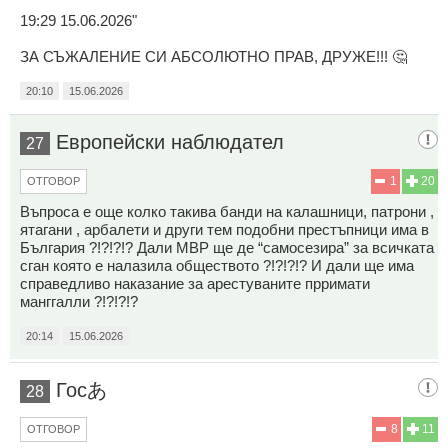
19:29 15.06.2026"
ЗА СЪЖАЛЕНИЕ СИ АБСОЛЮТНО ПРАВ, ДРУЖЕ!!! 🤔
20:10
15.06.2026
Европейски наблюдател
27
1
20
ОТГОВОР
Въпроса е още колко такива банди на калашници, патрони ,
ятагани , арбалети и други тем подобни престъпници има в
България ?!?!?!? Дали МВР ще де “самосезира” за всичката
сган която е налазила обществото ?!?!?!? И дали ще има
справедливо наказание за арестуваните прримати
манггалли ?!?!?!?
20:14
15.06.2026
Госあ
28
8
11
ОТГОВОР