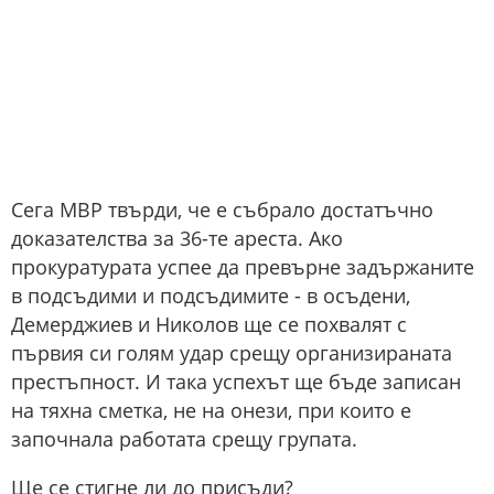
Сега МВР твърди, че е събрало достатъчно
доказателства за 36-те ареста. Ако
прокуратурата успее да превърне задържаните
в подсъдими и подсъдимите - в осъдени,
Демерджиев и Николов ще се похвалят с
първия си голям удар срещу организираната
престъпност. И така успехът ще бъде записан
на тяхна сметка, не на онези, при които е
започнала работата срещу групата.
Ще се стигне ли до присъди?