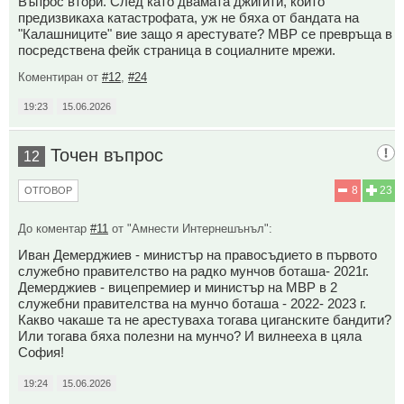
Въпрос втори. След като двамата джигити, които
предизвикаха катастрофата, уж не бяха от бандата на
"Калашниците" вие защо я арестувате? МВР се превръща в
посредствена фейк страница в социалните мрежи.
Коментиран от
#12
,
#24
19:23
15.06.2026
Точен въпрос
12
8
23
ОТГОВОР
До коментар
#11
от "Амнести Интернешънъл":
Иван Демерджиев - министър на правосъдието в първото
служебно правителство на радко мунчов боташа- 2021г.
Демерджиев - вицепремиер и министър на МВР в 2
служебни правителства на мунчо боташа - 2022- 2023 г.
Какво чакаше та не арестуваха тогава цигaнcкитe бандити?
Или тогава бяха полезни на мунчо? И вилнееха в цяла
София!
19:24
15.06.2026