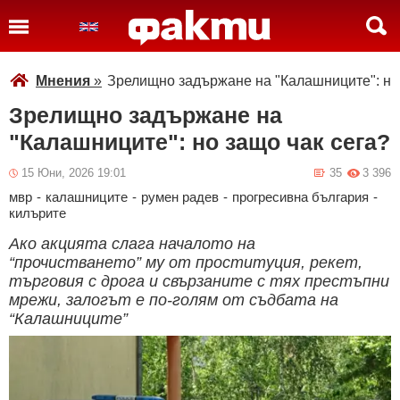
Мнения
»
Зрелищно задържане на "Калашниците": но 
Зрелищно задържане на
"Калашниците": но защо чак сега?
15 Юни, 2026 19:01
35
3 396
мвр
-
калашниците
-
румен радев
-
прогресивна българия
-
килърите
Ако акцията слага началото на
“прочистването” му от проституция, рекет,
търговия с дрога и свързаните с тях престъпни
мрежи, залогът е по-голям от съдбата на
“Калашниците”