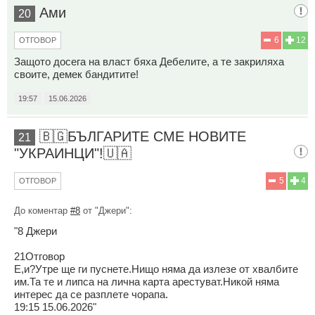
Ами
20
6
12
ОТГОВОР
Защото досега на власт бяха Дебелите, а те закриляха
своите, демек бандитите!
19:57
15.06.2026
🇧🇬БЪЛГАРИТЕ СМЕ НОВИТЕ
21
"УКРАИНЦИ"!🇺🇦
5
4
ОТГОВОР
До коментар
#8
от "Джери":
"8 Джери
21Отговор
Е,и?Утре ще ги пуснете.Нищо няма да излезе от хвалбите
им.Та те и липса на лична карта арестуват.Никой няма
интерес да се разплете чорапа.
19:15 15.06.2026"