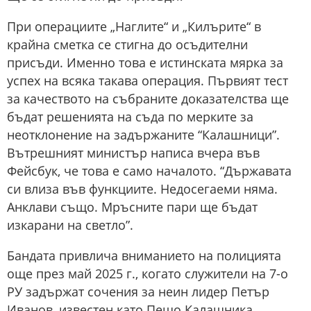
При операциите „Наглите“ и „Килърите“ в
крайна сметка се стигна до осъдителни
присъди. Именно това е истинската мярка за
успех на всяка такава операция. Първият тест
за качеството на събраните доказателства ще
бъдат решенията на съда по мерките за
неотклонение на задържаните “Калашници”.
Вътрешният министър написа вчера във
Фейсбук, че това е само началото. “Държавата
си влиза във функциите. Недосегаеми няма.
Анклави също. Мръсните пари ще бъдат
изкарани на светло”.
Бандата привлича вниманието на полицията
още през май 2025 г., когато служители на 7-о
РУ задържат сочения за неин лидер Петър
Иванов, известен като Пешо Калашника.