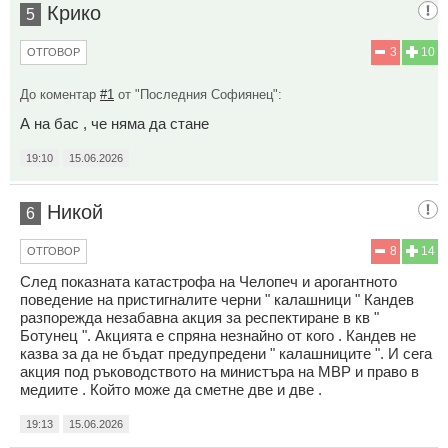
Крико
5
3
10
ОТГОВОР
До коментар
#1
от "Последния Софиянец":
А на бас , че няма да стане
19:10
15.06.2026
Никой
6
8
14
ОТГОВОР
След показната катастрофа на Челопеч и арогантното
поведение на пристигналите черни " калашници " Кандев
разпорежда незабавна акция за респектиране в кв "
Ботунец ". Акцията е спряна незнайно от кого . Кандев не
казва за да не бъдат предупредени " калашниците ". И сега
акция под ръководството на министъра на МВР и право в
медиите . Който може да сметне две и две .
19:13
15.06.2026