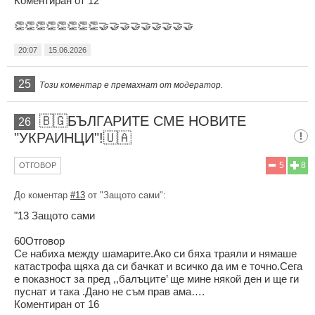
Коментиран от 12"
👏👏👏👏👏👏👏👏🤝🤝🤝🤝🤝🤝🤝🤝🤝
20:07
15.06.2026
25
Този коментар е премахнат от модератор.
🇧🇬БЪЛГАРИТЕ СМЕ НОВИТЕ
26
"УКРАИНЦИ"!🇺🇦
5
8
ОТГОВОР
До коментар
#13
от "Защото сами":
"13 Защото сами
60Отговор
Се набиха между шамарите.Ако си бяха траяли и нямаше
катастрофа щяха да си бачкат и всичко да им е точно.Сега
е показност за пред ,,балъците’ ще мине някой ден и ще ги
пуснат и така .Дано не съм прав ама….
Коментиран от 16