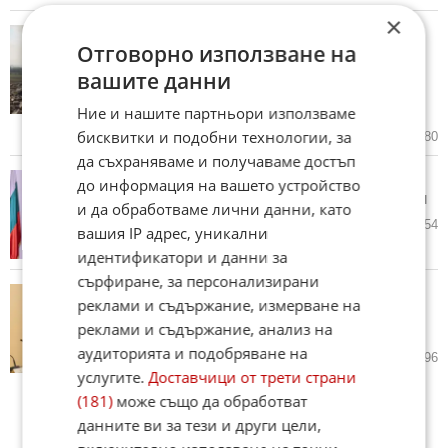
×
Ситуацията след пожара край
Отговорно използване на
Стара Загора е напълно
овладяна, няма данни за
вашите данни
завишено замърсяване на
въздуха
Ние и нашите партньори използваме
бисквитки и подобни технологии, за
31.05.2026
15
1 280
да съхраняваме и получаваме достъп
Тихият скандал със Скопие:
до информация на вашето устройство
какво послание изпраща София
и да обработваме лични данни, като
14.05.2026
28
4 254
вашия IP адрес, уникални
идентификатори и данни за
сърфиране, за персонализирани
Войнството на Радев в
реклами и съдържание, измерване на
парламента: Ще остане ли
реклами и съдържание, анализ на
единно
аудиторията и подобряване на
11.05.2026
30
2 896
услугите.
Доставчици от трети страни
(181)
може също да обработват
данните ви за тези и други цели,