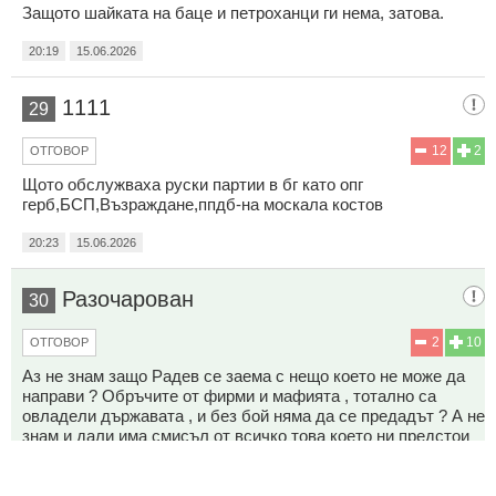
Защото шайката на баце и петроханци ги нема, затова.
20:19
15.06.2026
1111
29
12
2
ОТГОВОР
Щото обслужваха руски партии в бг като опг
герб,БСП,Възраждане,ппдб-на москала костов
20:23
15.06.2026
Разочарован
30
2
10
ОТГОВОР
Аз не знам защо Радев се заема с нещо което не може да
направи ? Обръчите от фирми и мафията , тотално са
овладели държавата , и без бой няма да се предадът ? А не
знам и дали има смисъл от всичко това което ни предстои
за да се оздрави икономиката , като след най - много 4
години те пак ще възседнат магарето , и то на чисто , и пак
ще започне всичко отначало ?