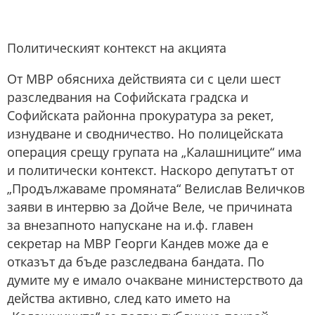
Политическият контекст на акцията
От МВР обясниха действията си с цели шест
разследвания на Софийската градска и
Софийската районна прокуратура за рекет,
изнудване и сводничество. Но полицейската
операция срещу групата на „Калашниците“ има
и политически контекст. Наскоро депутатът от
„Продължаваме промяната“ Велислав Величков
заяви в интервю за Дойче Веле, че причината
за внезапното напускане на и.ф. главен
секретар на МВР Георги Кандев може да е
отказът да бъде разследвана бандата. По
думите му е имало очакване министерството да
действа активно, след като името на