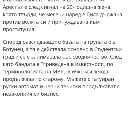
Арестът е след сигнал на 29-годишна жена,
която твърди, че месеци наред е била държана
против волята си и принуждавана към
проституция.
Според разследващите базата на групата е в
Ботунец, а тя е действала основно в Студентски
град и се е занимавала със сводничество. След
като бандата е “приведена в известност”, по
терминологията на МВР, всичко изглежда
продължава по старому. Мъжете с татуиран
руски автомат и черни тениски продължават с
незаконния си бизнес.