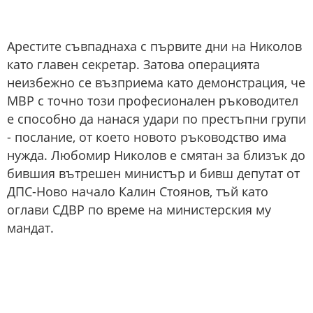
Арестите съвпаднаха с първите дни на Николов
като главен секретар. Затова операцията
неизбежно се възприема като демонстрация, че
МВР с точно този професионален ръководител
е способно да нанася удари по престъпни групи
- послание, от което новото ръководство има
нужда. Любомир Николов е смятан за близък до
бившия вътрешен министър и бивш депутат от
ДПС-Ново начало Калин Стоянов, тъй като
оглави СДВР по време на министерския му
мандат.