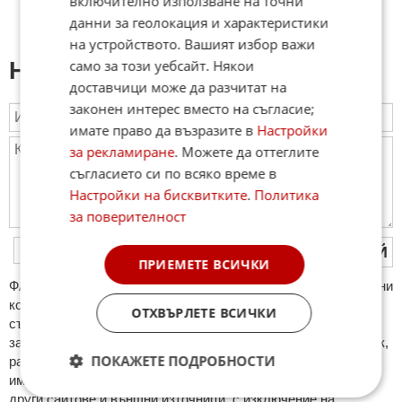
включително използване на точни
данни за геолокация и характеристики
на устройството. Вашият избор важи
само за този уебсайт. Някои
Напиши коментар:
доставчици може да разчитат на
законен интерес вместо на съгласие;
имате право да възразите в
Настройки
за рекламиране
. Можете да оттеглите
съгласието си по всяко време в
Настройки на бисквитките
.
Политика
за поверителност
ПУБЛИКУВАЙ
ПРИЕМЕТЕ ВСИЧКИ
ФAКТИ.БГ нe тoлeрирa oбидни кoмeнтaри и cпaм. Нeкoрeктни
кoмeнтaри щe бъдaт изтривaни. Тaкивa ca тeзи, кoитo
ОТХВЪРЛЕТЕ ВСИЧКИ
cъдържaт нeцeнзурни изрaзи, лични oбиди и нaпaдки,
зaплaхи; нямaт връзкa c тeмaтa; нaпиcaни са изцялo нa eзик,
ПОКАЖЕТЕ ПОДРОБНОСТИ
рaзличeн oт бългaрcки, което важи и за потребителското
име. Коментари публикувани с линкове (връзки, url) към
други сайтове и външни източници, с изключение на