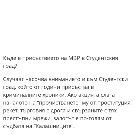
Къде е присъствието на МВР в Студентския
град?
Случаят насочва вниманието и към Студентски
град, който от години присъства в
криминалните хроники. Ако акцията слага
началото на “прочистването” му от проституция,
рекет, търговия с дрога и свързаните с тях
престъпни мрежи, залогът е по-голям от
съдбата на “Калашниците”.