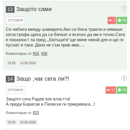
Защото сами
13
2
30
ОТГОВОР
Се набиха между шамарите.Ако си бяха траяли и нямаше
катастрофа щяха да си бачкат и всичко да им е точно.Сега
е показност за пред ,,балъците’ ще мине някой ден и ще ги
пуснат и така .Дано не съм прав ама….
Коментиран от
#16
,
#26
19:29
15.06.2026
Защо ,чак сега ли?!
14
17
23
ОТГОВОР
Защото сега Радев взе властта!
А преди Борисов и Пеевски ги прикриваха...!
Коментиран от
#33
19:29
15.06.2026