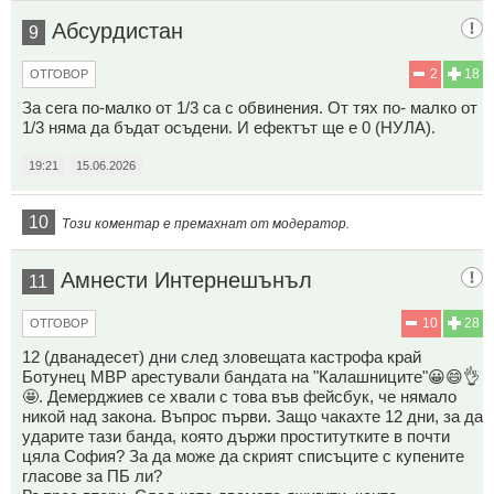
Абсурдистан
9
2
18
ОТГОВОР
За сега по-малко от 1/3 са с обвинения. От тях по- малко от
1/3 няма да бъдат осъдени. И ефектът ще е 0 (НУЛА).
19:21
15.06.2026
10
Този коментар е премахнат от модератор.
Амнести Интернешънъл
11
10
28
ОТГОВОР
12 (дванадесет) дни след зловещата кастрофа край
Ботунец МВР арестували бандата на "Калашниците"😀😄👌
🤩. Демерджиев се хвали с това във фейсбук, че нямало
никой над закона. Въпрос първи. Защо чакахте 12 дни, за да
ударите тази банда, която държи проститутките в почти
цяла София? За да може да скрият списъците с купените
гласове за ПБ ли?