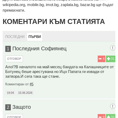
wikipedia.org, mobile.bg, imot.bg, zaplata.bg, bazar.bg ще бъдат
премахнати.
КОМЕНТАРИ КЪМ СТАТИЯТА
ПОСЛЕДНИ
ПЪРВИ
Последния Софиянец
1
4
31
ОТГОВОР
Ало!?В началото на май месец бандата на Калашниците от
Ботунец беше арестувана но Ицо Папата ги извади от
затвора.И сега така ще стане.
Коментиран от
#5
19:04
15.06.2026
Защото
2
9
33
ОТГОВОР