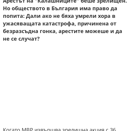
Арестът на "Калашниците" беше зрелищен.
Но обществото в България има право да
попита: Дали ако не бяха умрели хора в
ужасяващата катастрофа, причинена от
безразсъдна гонка, арестите можеше и да
не се случат?
Когато МВР извършва зрелищна акция с 36