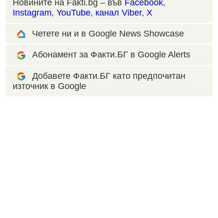
Новините на Fakti.bg – във
Facebook
,
Instagram
,
YouTube
,
канал Viber
,
X
Четете ни и в Google News Showcase
Абонамент за Факти.БГ в Google Alerts
Добавете Факти.БГ като предпочитан
източник в Google