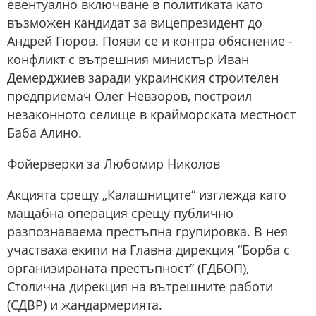
евентуално включване в политиката като
възможен кандидат за вицепрезидент до
Андрей Гюров. Появи се и контра обяснение -
конфликт с вътрешния министър Иван
Демерджиев заради украинския строителен
предприемач Олег Невзоров, построил
незаконното селище в крайморската местност
Баба Алино.
Фойерверки за Любомир Николов
Акцията срещу „Калашниците“ изглежда като
мащабна операция срещу публично
разпознаваема престъпна групировка. В нея
участваха екипи на Главна дирекция “Борба с
организираната престъпност” (ГДБОП),
Столична дирекция на вътрешните работи
(СДВР) и жандармерията.