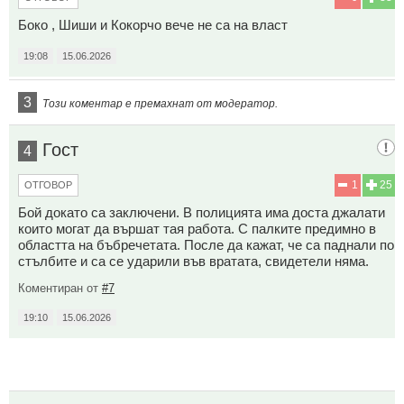
Боко , Шиши и Кокорчо вече не са на власт
19:08
15.06.2026
3
Този коментар е премахнат от модератор.
Гост
4
1
25
ОТГОВОР
Бой докато са заключени. В полицията има доста джалати
които могат да вършат тая работа. С палките предимно в
областта на бъбречетата. После да кажат, че са паднали по
стълбите и са се ударили във вратата, свидетели няма.
Коментиран от
#7
19:10
15.06.2026