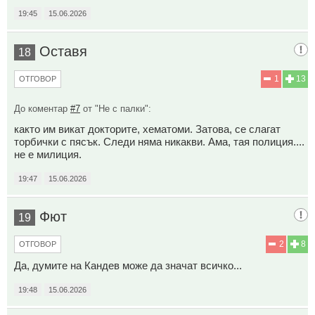
19:45
15.06.2026
Оставя
18
1
13
ОТГОВОР
До коментар
#7
от "Не с палки":
както им викат докторите, хематоми. Затова, се слагат
торбички с пясък. Следи няма никакви. Ама, тая полиция....
не е милиция.
19:47
15.06.2026
Фют
19
2
8
ОТГОВОР
Да, думите на Кандев може да значат всичко...
19:48
15.06.2026