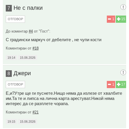
Не с палки
7
1
15
ОТГОВОР
До коментар
#4
от "Гост":
С градински маркуч от дебелите , не чупи кости
Коментиран от
#18
19:14
15.06.2026
Джери
8
1
17
ОТГОВОР
Е,и?Утре ще ги пуснете.Нищо няма да излезе от хвалбите
им.Та те и липса на лична карта арестуват.Никой няма
интерес да се разплете чорапа.
Коментиран от
#21
19:15
15.06.2026