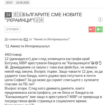
20:07
15.06.2026
🇧🇬БЪЛГАРИТЕ СМЕ НОВИТЕ
24
"УКРАИНЦИ"!🇺🇦
5
6
ОТГОВОР
До коментар
#11
от "Амнести Интернешънъл":
"11 Амнести Интернешънъл
44Отговор
12 (дванадесет) дни след зловещата кастрофа край
Ботунец МВР арестували бандата на "Калашниците"😀😄👌
🤩. Демерджиев се хвали с това във фейсбук, че нямало
никой над закона. Въпрос първи. Защо чакахте 12 дни, за да
ударите тази банда, която държи проститутките в почти
цяла София? За да може да скрият списъците с купените
гласове за ПБ ли?
Въпрос втори. След като двамата джигити, които
предизвикаха катастрофата, уж не бяха от бандата на
"Калашниците" вие защо я арестувате? МВР се превръща в
посредствена фейк страница в социалните мрежи.