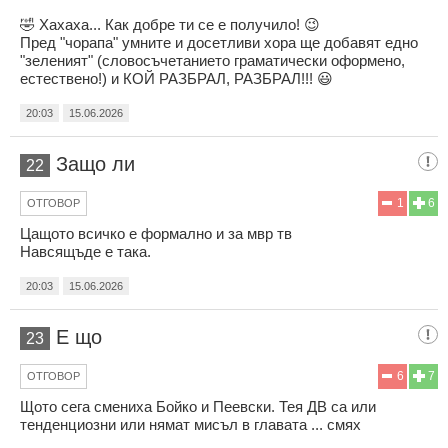
🤣 Хахаха... Как добре ти се е получило! 😉
Пред "чорапа" умните и досетливи хора ще добавят едно
"зеленият" (словосъчетанието граматически оформено,
естествено!) и КОЙ РАЗБРАЛ, РАЗБРАЛ!!! 😃
20:03
15.06.2026
Защо ли
22
1
6
ОТГОВОР
Цащото всичко е формално и за мвр тв
Навсящъде е така.
20:03
15.06.2026
Е що
23
6
7
ОТГОВОР
Щото сега смениха Бойко и Пеевски. Тея ДВ са или
тенденциозни или нямат мисъл в главата ... смях