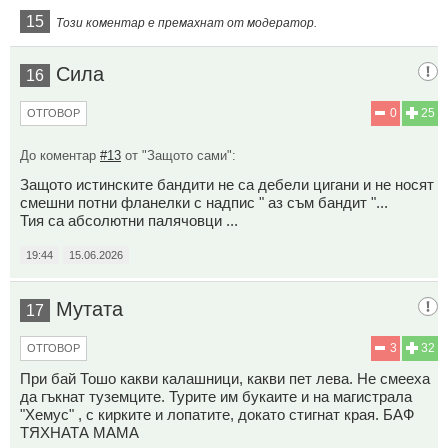
15
Този коментар е премахнат от модератор.
Сила
16
0
25
ОТГОВОР
До коментар
#13
от "Защото сами":
Защото истинските бандити не са дебели цигани и не носят
смешни потни фланелки с надпис " аз съм бандит "...
Тия са абсолютни палячовци ...
19:44
15.06.2026
Мутата
17
3
32
ОТГОВОР
При бай Тошо какви калашници, какви пет лева. Не смееха
да гъкнат туземците. Турите им букаите и на магистрала
"Хемус" , с кирките и лопатите, докато стигнат края. БАФ
ТЯХНАТА МАМА