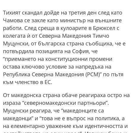
Тихият скандал дойде на третия ден след като
Чамова се закле като министър на външните
работи. След среща в кулоарите в Брюксел с
колегата ѝ от Северна Македония Тимчо
Муцунски, от българска страна съобщиха, че е
потвърдила позицията на София, че
“приемането на конституционни промени
остава ключово условие за напредъка на
Република Северна Македония (РСМ)” по пътя
към членство в ЕС.
От македонска страна обаче реагираха остро на
израза “северномакедонски партньори”.
Муцунски реагира, че “македонците са
македонци” и “това не е въпрос на политика, а
на елементарно уважение към идентичността и