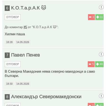
К.О.Т.а.р.А.К 🐱
6
3
11
ОТГОВОР
До коментар
#5
от "К.О.Т.а.р.А.К 🐱":
Хилми паша
18:28
14.05.2026
Павел Пенев
7
5
48
ОТГОВОР
В Северна Македония няма северно македонци а само
българи.
18:30
14.05.2026
Александър Северомакедонски
8
5
61
ОТГОВОР