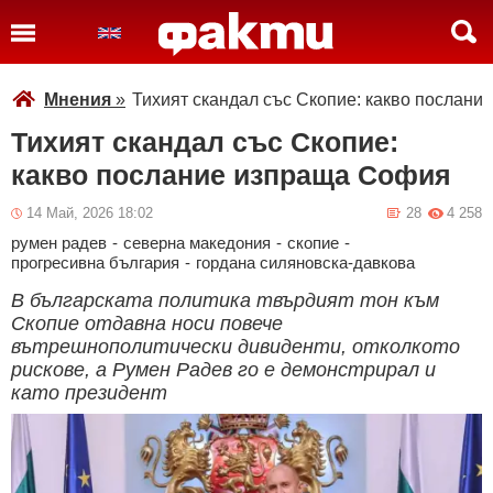
Мнения
»
Тихият скандал със Скопие: какво послан
Тихият скандал със Скопие:
какво послание изпраща София
14 Май, 2026 18:02
28
4 258
румен радев
-
северна македония
-
скопие
-
прогресивна българия
-
гордана силяновска-давкова
В българската политика твърдият тон към
Скопие отдавна носи повече
вътрешнополитически дивиденти, отколкото
рискове, а Румен Радев го е демонстрирал и
като президент