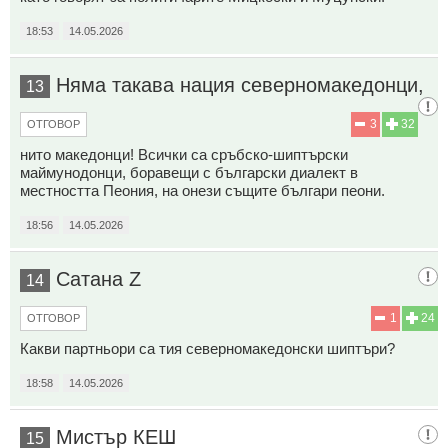
18:53
14.05.2026
Няма такава нация северномакедонци,
13
3
32
ОТГОВОР
нито македонци! Всички са сръбско-шиптърски
маймунодонци, боравещи с български диалект в
местността Пеония, на онези същите българи пеони.
18:56
14.05.2026
Сатана Z
14
1
24
ОТГОВОР
Какви партньори са тия северномакедонски шиптъри?
18:58
14.05.2026
Мистър КЕШ
15