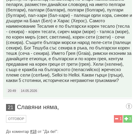
пеларги, разместен данайски словоред на името пелгари
(белгари), палгари (балгари), полгари (болгари), пулгари
(булгари), пал-хари (бал-хари) - палещи орли хора, синове и
дъщери на Баал (Бел) и Харас (Херос). Самото
наименование Тесалия е по български корен тесало (тесла
- секира) - корен тесати, сиреч мари (море) - таляса (море),
по корен миръ (свет, светлина), корен сети (свети) - сечи
(секира). Същите българи морски народ пеле-сети (палещи
секири). Бог Тешуба със секира в ръка, по български корен
тешѫ (сеча - секира). Името Грея (Graia), римски екзоним за
данайците етиопци, е български и по корен грея, кентум
предаване на корен греци от грети (грея). Хели (хелени),
също е кражба на българското (пеласгийско) жреческо
племе сели (селѣни), Selloi to Helloi. Какви гърци (гръци),
какви 5 стотинки, исторически неграмотни гръкомани?
20:49
14.05.2026
Славяни няма,
21
1
3
ОТГОВОР
До коментар
#18
от "Да бе!":