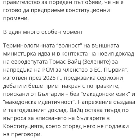
правителство за пореден път обяви, че не е
готово да предприеме конституционни
промени.
В един много особен момент
Терминологичната “волност” на външната
министърка идва и в контекста на новия доклад
на евродепутата Томас Вайц (Зелените) за
напредъка на РСМ за членство в ЕС. Първият,
изготвен през 2025 г., предизвика сериозни
дебати и беше приет накрая с поправките,
поискани от България – без “македонски език” и
“македонска идентичност”. Напрежение създава
и тазгодишният доклад. Вайц остава твърд по
въпроса за вписването на българите в
Конституцията, което според него не подлежи
на преговори.