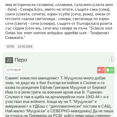
има исторически склавени, склавини, скла-виги (секла виги
- биги) - Секира Богъ, името на гетите, същите сака (сека),
скити (секити, сечити), корен scythe (сеча, режа), онези от
гетските скални светилища - секири, светилище по корен
сети (свети) - сечи (секира), същите от българската розета
със седем (сете-мъ, сече-мъ) секири за лъчи. "Sclavos sive
Getas hoc enim nomine antiquitus appellati sunt - Теофилакт
Симоката."
20:58
14.05.2026
Перо
22
3
11
ОТГОВОР
Самият измислен македонист Т. Муцунски много добре
знае, че дядо му е бил български войник в Скопие и се
казва по рождение Ефтим Григоров Муцунов от Берово!
Има го в регистрите на военния архив във В. Търново.
Служил е там в щаба на артилерийски полк 1942-44 г. и е
участвал във войните. Баща му на Т. “Муцунски” е
американист и УДБаш с “дипломатически” постове в САЩ.
Най-малко “Муцунски” е СЕВЕРНО-македонец! Да не пиша
за етноса на Премиера на РСМ, който няма нищо северно-