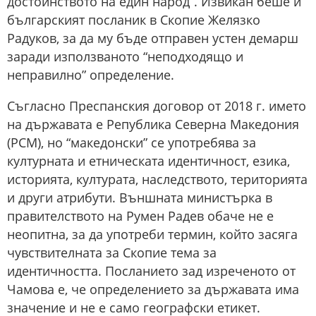
достойнството на един народ”. Извикан беше и
българският посланик в Скопие Желязко
Радуков, за да му бъде отправен устен демарш
заради използваното “неподходящо и
неправилно” определение.
Съгласно Преспанския договор от 2018 г. името
на държавата е Република Северна Македония
(РСМ), но “македонски” се употребява за
културната и етническата идентичност, езика,
историята, културата, наследството, територията
и други атрибути. Външната министърка в
правителството на Румен Радев обаче не е
неопитна, за да употреби термин, който засяга
чувствителната за Скопие тема за
идентичността. Посланието зад изреченото от
Чамова е, че определението за държавата има
значение и не е само географски етикет.