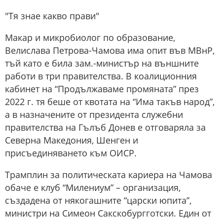
"Тя знае какво прави"
Макар и микробиолог по образование,
Велислава Петрова-Чамова има опит във МВнР,
тъй като e била зам.-министър на външните
работи в три правителства. В коалиционния
кабинет на “Продължаваме промяната” през
2022 г. тя беше от квотата на “Има такъв народ”,
а в назначените от президента служебни
правителства на Гълъб Донев е отговаряла за
Северна Македония, Шенген и
присъединяването към ОИСР.
Трамплин за политическата кариера на Чамова
обаче е клуб “Милениум” – организация,
създадена от някогашните “царски юпита”,
министри на Симеон Сакскобургготски. Един от