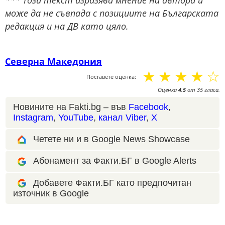
*** Този текст изразява мнение на автора и
може да не съвпада с позициите на Българската
редакция и на ДВ като цяло.
Северна Македония
☆
☆
☆
☆
☆
Поставете оценка:
Оценка
4.5
от
35
гласа.
Новините на Fakti.bg – във
Facebook
,
Instagram
,
YouTube
,
канал Viber
,
X
Четете ни и в Google News Showcase
Абонамент за Факти.БГ в Google Alerts
Добавете Факти.БГ като предпочитан
източник в Google