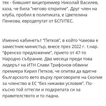
тях - бившият вицепремиер Николай Василев,
каза, че била “негово откритие”. Друг член на
клуба, пробил в политиката, е Цветелина
Пенкова, евродепутат от БСП/ПЕС.
Именно кабинетът “Петков”, в който Чамова е
заместник-министър, внесе през 2022 г. т.нар.
“френско предложение”, прието от 47-то
Народно събрание. Два месеца преди това
лидерът на ИТН Слави Трифонов обвини
премиера Кирил Петков, че опитва да вдигне
българското вето върху преговорите на Скопие
за членство в ЕС “без никакви условия”. По-
късно той оттегли и подкрепата си за
правителството и то падна.