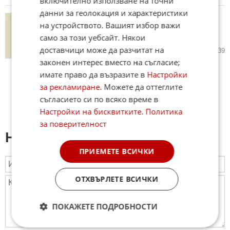
включително използване на точни
данни за геолокация и характеристики
НЦЦ: Какво е общото между
на устройството. Вашият избор важи
Радев в България и Мадяр в
само за този уебсайт. Някои
Унгария
доставчици може да разчитат на
22.04.2026
89
3 139
законен интерес вместо на съгласие;
имате право да възразите в
Настройки
за рекламиране
. Можете да оттеглите
съгласието си по всяко време в
Настройки на бисквитките
.
Политика
за поверителност
Напиши коментар:
ПРИЕМЕТЕ ВСИЧКИ
ОТХВЪРЛЕТЕ ВСИЧКИ
ПОКАЖЕТЕ ПОДРОБНОСТИ