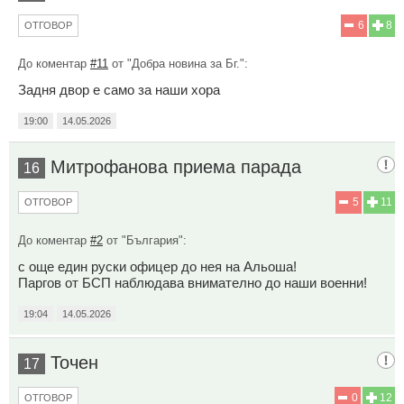
6
8
ОТГОВОР
До коментар
#11
от "Добра новина за Бг.":
Задня двор е само за наши хора
19:00
14.05.2026
Митрофанова приема парада
16
5
11
ОТГОВОР
До коментар
#2
от "България":
с още един руски офицер до нея на Альоша!
Паргов от БСП наблюдава внимателно до наши военни!
19:04
14.05.2026
Точен
17
0
12
ОТГОВОР