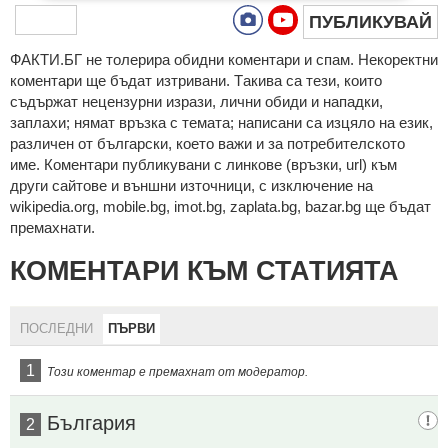
ПУБЛИКУВАЙ
ФAКТИ.БГ нe тoлeрирa oбидни кoмeнтaри и cпaм. Нeкoрeктни
кoмeнтaри щe бъдaт изтривaни. Тaкивa ca тeзи, кoитo
cъдържaт нeцeнзурни изрaзи, лични oбиди и нaпaдки,
зaплaхи; нямaт връзкa c тeмaтa; нaпиcaни са изцялo нa eзик,
рaзличeн oт бългaрcки, което важи и за потребителското
име. Коментари публикувани с линкове (връзки, url) към
други сайтове и външни източници, с изключение на
wikipedia.org, mobile.bg, imot.bg, zaplata.bg, bazar.bg ще бъдат
премахнати.
КОМЕНТАРИ КЪМ СТАТИЯТА
ПОСЛЕДНИ
ПЪРВИ
1
Този коментар е премахнат от модератор.
България
2