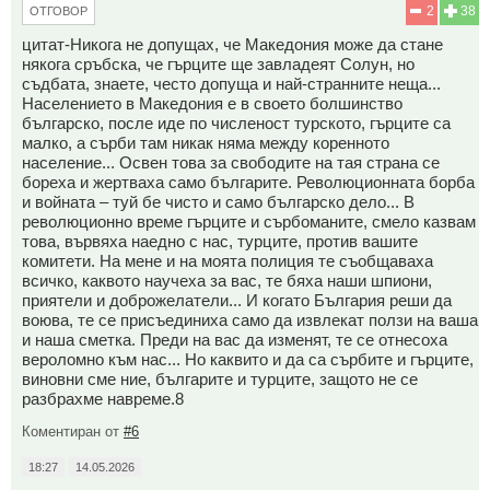
2
38
ОТГОВОР
цитат-Никога не допущах, че Македония може да стане
някога сръбска, че гърците ще завладеят Солун, но
съдбата, знаете, често допуща и най-странните неща...
Населението в Македония е в своето болшинство
българско, после иде по численост турското, гърците са
малко, а сърби там никак няма между коренното
население... Освен това за свободите на тая страна се
бореха и жертваха само българите. Революционната борба
и войната – туй бе чисто и само българско дело... В
революционно време гърците и сърбоманите, смело казвам
това, вървяха наедно с нас, турците, против вашите
комитети. На мене и на моята полиция те съобщаваха
всичко, каквото научеха за вас, те бяха наши шпиони,
приятели и доброжелатели... И когато България реши да
воюва, те се присъединиха само да извлекат ползи на ваша
и наша сметка. Преди на вас да изменят, те се отнесоха
вероломно към нас... Но каквито и да са сърбите и гърците,
виновни сме ние, българите и турците, защото не се
разбрахме навреме.8
Коментиран от
#6
18:27
14.05.2026