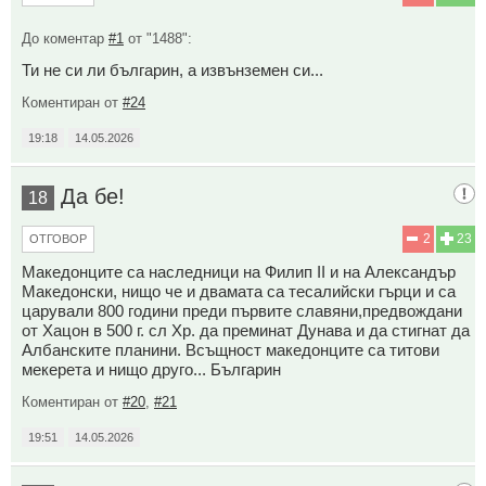
До коментар
#1
от "1488":
Ти не си ли българин, а извънземен си...
Коментиран от
#24
19:18
14.05.2026
Да бе!
18
2
23
ОТГОВОР
Македонците са наследници на Филип II и на Александър
Македонски, нищо че и двамата са тесалийски гърци и са
царували 800 години преди първите славяни,предвождани
от Хацон в 500 г. сл Хр. да преминат Дунава и да стигнат да
Албанските планини. Всъщност македонците са титови
мекерета и нищо друго... Българин
Коментиран от
#20
,
#21
19:51
14.05.2026