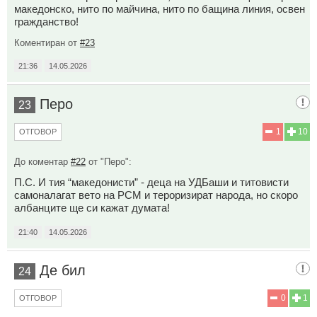
македонско, нито по майчина, нито по бащина линия, освен
гражданство!
Коментиран от
#23
21:36
14.05.2026
Перо
23
1
10
ОТГОВОР
До коментар
#22
от "Перо":
П.С. И тия “македонисти” - деца на УДБаши и титовисти
самоналагат вето на РСМ и тероризират народа, но скоро
албанците ще си кажат думата!
21:40
14.05.2026
Де бил
24
0
1
ОТГОВОР