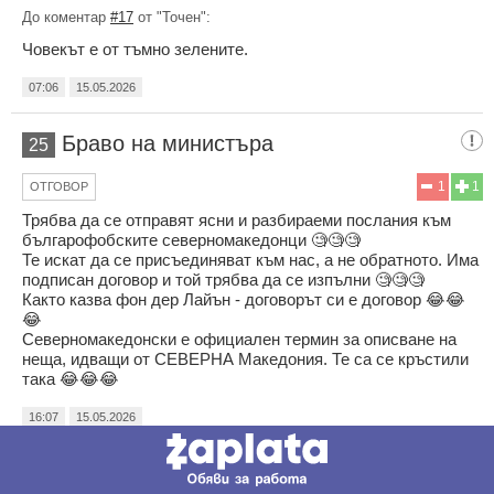
До коментар
#17
от "Точен":
Човекът е от тъмно зелените.
07:06
15.05.2026
Браво на министъра
25
1
1
ОТГОВОР
Трябва да се отправят ясни и разбираеми послания към
българофобските северномакедонци 🧐🧐🧐
Те искат да се присъединяват към нас, а не обратното. Има
подписан договор и той трябва да се изпълни 🧐🧐🧐
Както казва фон дер Лайън - договорът си е договор 😂😂
😂
Северномакедонски е официален термин за описване на
неща, идващи от СЕВЕРНА Македония. Те са се кръстили
така 😂😂😂
16:07
15.05.2026
Типично по Йезуитски
26