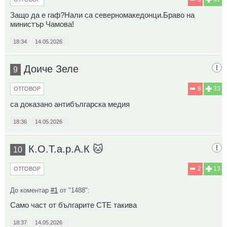
Защо да е гаф?Нали са северномакедонци.Браво на
министър Чамова!
18:34
14.05.2026
Доиче Зеле
9
8
33
ОТГОВОР
са доказано антибългарска медия
18:36
14.05.2026
К.О.Т.а.р.А.К 🐱
10
2
13
ОТГОВОР
До коментар
#1
от "1488":
Само част от българите СТЕ такива
18:37
14.05.2026