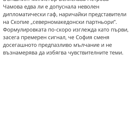
Чамова едва ли е допуснала неволен
дипломатически гаф, наричайки представители
на Скопие „северномакедонски партньори“.
Формулировката по-скоро изглежда като първи,
засега премерен сигнал, че София сменя
досегашното предпазливо мълчание и не
възнамерява да избягва чувствителните теми.