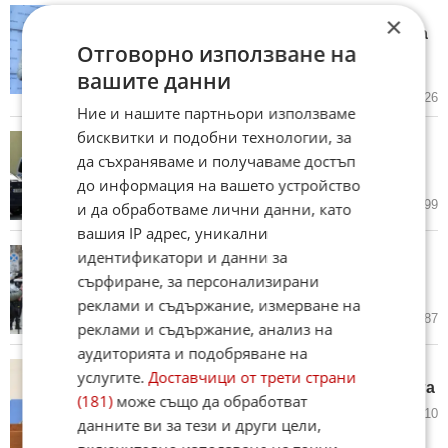
Премиерът в Скопие: Това са
×
аматьорски ходове! Ситуацията
Отговорно използване на
в отношенията с България се
радикализира, не виждам изход
вашите данни
24.06.2026
63
7 826
Ние и нашите партньори използваме
бисквитки и подобни технологии, за
Зрелищно задържане на
"Калашниците": но защо чак
да съхраняваме и получаваме достъп
сега?
до информация на вашето устройство
15.06.2026
35
3 399
и да обработваме лични данни, като
вашия IP адрес, уникални
Eвропа има нужда от
идентификатори и данни за
евроскептицизъм? Какво
сърфиране, за персонализирани
предлага Радев?
реклами и съдържание, измерване на
31.05.2026
24
2 587
реклами и съдържание, анализ на
аудиторията и подобряване на
Нов правилник: защо ПБ на
услугите.
Доставчици от трети страни
Радев реши да мачка опозицията
(181)
може също да обработват
23.05.2026
88
3 010
данните ви за тези и други цели,