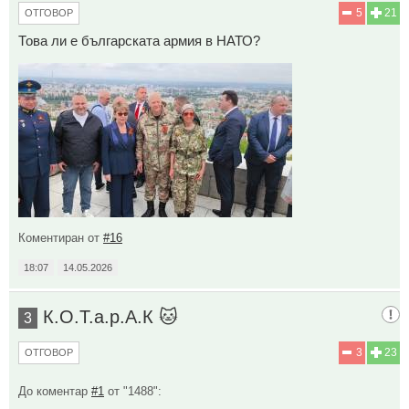
5
21
ОТГОВОР
Това ли е българската армия в НАТО?
Коментиран от
#16
18:07
14.05.2026
К.О.Т.а.р.А.К 🐱
3
3
23
ОТГОВОР
До коментар
#1
от "1488":