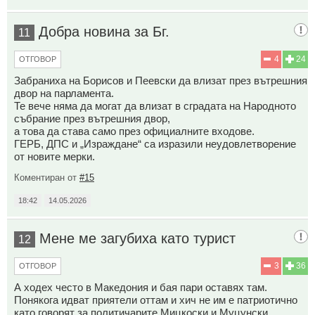
Добра новина за Бг.
11
4
24
ОТГОВОР
Забраниха на Борисов и Пеевски да влизат през вътрешния
двор на парламента.
Те вече няма да могат да влизат в сградата на Народното
събрание през вътрешния двор,
а това да става само през официалните входове.
ГЕРБ, ДПС и „Израждане“ са изразили неудовлетворение
от новите мерки.
Коментиран от
#15
18:42
14.05.2026
Мене ме загубиха като турист
12
3
36
ОТГОВОР
А ходех често в Македония и бая пари оставях там.
Понякога идват приятели оттам и хич не им е патриотично
като говорят за политичарите Мицкоски и Муцунски.