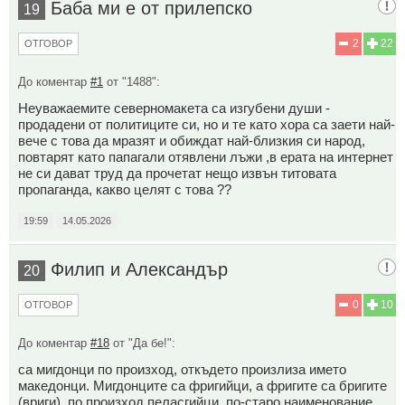
Баба ми е от прилепско
19
2
22
ОТГОВОР
До коментар
#1
от "1488":
Неуважаемите северномакета са изгубени души -
продадени от политиците си, но и те като хора са заети най-
вече с това да мразят и обиждат най-близкия си народ,
повтарят като папагали отявлени лъжи ,в ерата на интернет
не си дават труд да прочетат нещо извън титовата
пропаганда, какво целят с това ??
19:59
14.05.2026
Филип и Александър
20
0
10
ОТГОВОР
До коментар
#18
от "Да бе!":
са мигдонци по произход, откъдето произлиза името
македонци. Мигдонците са фригийци, а фригите са бригите
(вриги), по произход пеласгийци, по-старо наименование