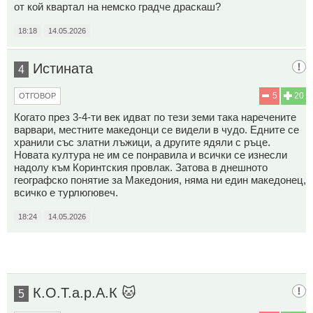
от кой квартал на немско градче драскаш?
18:18
14.05.2026
Истината
4
5
20
ОТГОВОР
Когато през 3-4-ти век идват по тези земи така наречените
варвари, местните македонци се видели в чудо. Едните се
хранили със златни лъжици, а другите ядяли с ръце.
Новата култура не им се понравила и всички се изнесли
надолу към Коринтския провлак. Затова в днешното
географско понятие за Македония, няма ни един македонец,
всичко е турлюгювеч.
18:24
14.05.2026
К.О.Т.а.р.А.К 🐱
5