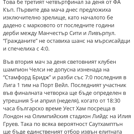
Това бе третият четвъртфинал за деня от ФА
Къп. Първите два мача днес предложиха
изключително зрелище, като началото бе
дадено с марковото от последните години
дерби между Манчестър Сити и Ливърпул.
“Гражданите” не оставиха шанс на мърсисайдци
и спечелиха с 4:0.
Във втория мач за деня световният клубен
шампион Челси не допусна изненада на
“Стамфорд Бридж” и разби със 7:0 последния в
Лига 1 тим на Порт Вейл. Последният участник
във финалната четворка ще бъде определен в
утрешния 5-и април (неделя), когато от 18:30
часа българско време Уест Хам посреща в
Лондон на Олимпийския стадион Лийдс на Илия
Груев. Така по всяка вероятност Саутхамптън
ще бъде единственият отбор извън елитната