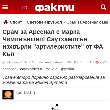
Спорт
»
Световен футбол
»
Срам за Арсенал с мар
Срам за Арсенал с марка
Чемпиъншип! Саутхамптън
изхвърли "артилеристите" от ФА
Къп
5 Април, 2026 06:57, обновена 5 Април, 2026 06:02
1
2 928
арсенал
-
саутхамптън
-
фа къп
-
футбол
Това е второ поредно огромно разочарование за
момчетата на Микел Артета
sportal.bg