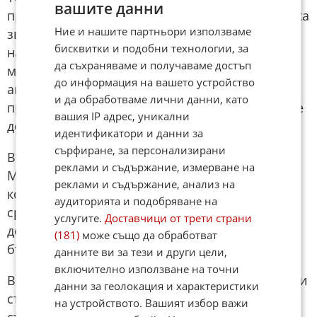
вашите данни
при следващата си атака домакините зашлевиха
Ние и нашите партньори използваме
звучно съперника си, който така и не успя да
бисквитки и подобни технологии, за
намери себе си. Чарлс се озова на правилното
да съхраняваме и получаваме достъп
място и в правилното време, за да засече
до информация на вашето устройство
акуратно подаване към себе си и върна
и да обработваме лични данни, като
предимството в резултата на своя тим, който се
вашия IP адрес, уникални
доближи до голямото чудо на деня.
идентификатори и данни за
сърфиране, за персонализирани
Във 2-рата минута на добавеното време
реклами и съдържание, измерване на
Мартинели пропиля огромна възможност, с
реклами и съдържание, анализ на
което до голяма степен реши изхода от
аудиторията и подобряване на
срещата. Той нанесе мощен удар в долния
услугите.
Доставчици от трети страни
десен ъгъл, но Перец се хвърли достатъчно
(181)
може също да обработват
бързо и запази вратата си суха.
данните ви за тези и други цели,
включително използване на точни
В 4-ата минута на добавеното време Калафиори
данни за геолокация и характеристики
също се провали в опита си да изравни. Той
на устройството. Вашият избор важи