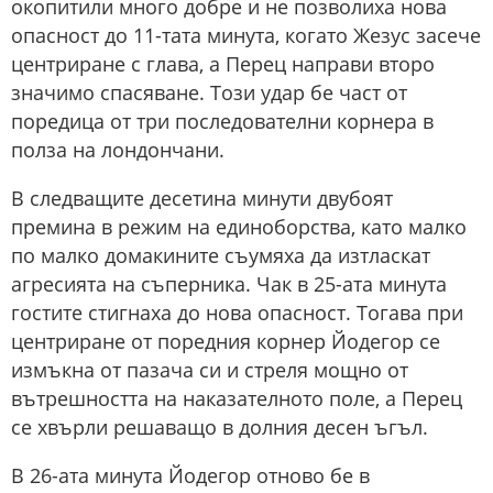
окопитили много добре и не позволиха нова
опасност до 11-тата минута, когато Жезус засече
центриране с глава, а Перец направи второ
значимо спасяване. Този удар бе част от
поредица от три последователни корнера в
полза на лондончани.
В следващите десетина минути двубоят
премина в режим на единоборства, като малко
по малко домакините съумяха да изтласкат
агресията на съперника. Чак в 25-ата минута
гостите стигнаха до нова опасност. Тогава при
центриране от поредния корнер Йодегор се
измъкна от пазача си и стреля мощно от
вътрешността на наказателното поле, а Перец
се хвърли решаващо в долния десен ъгъл.
В 26-ата минута Йодегор отново бе в