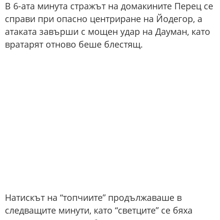
В 6-ата минута стражът на домакините Перец се
справи при опасно центриране на Йодегор, а
атаката завърши с мощен удар на Дауман, като
вратарят отново беше блестящ.
Натискът на “топчиите” продължаваше в
следващите минути, като “светците” се бяха