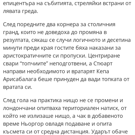
епицентъра на събитията, стреляйки встрани от
лявата греда.
След поредните два корнера за столичния
гранд, които не доведоха до промяна в
резултата, сякаш се случи логичното и десетина
минути преди края гостите бяха наказани за
аристократичните си пропуски. Центриране
свари “топчиите” неподготвени, а Стюарт
направи необходимото и вратарят Кепа
Арисабалага беше принуден да вади топката от
вратата си.
След гола на практика нищо не се промени и
лондончани опитваха териториален натиск, от
който не излизаше нищо, а чак в добавеното
време Ньоргор овладя подаване и опита
късмета си от средна дистанция. Ударът обаче