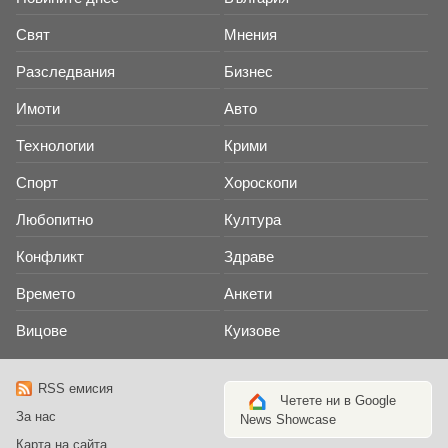
Свят
Мнения
Разследвания
Бизнес
Имоти
Авто
Технологии
Крими
Спорт
Хороскопи
Любопитно
Култура
Конфликт
Здраве
Времето
Анкети
Вицове
Куизове
RSS емисия
Четете ни в Google
За нас
News Showcase
Карта на сайта