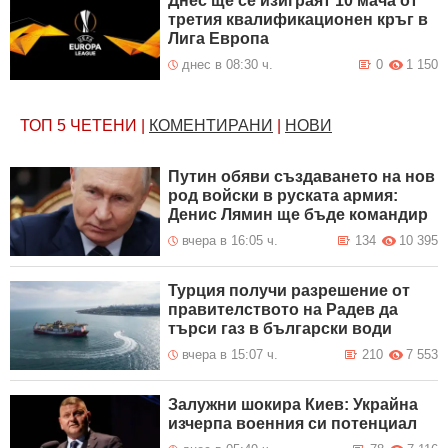
Днес ще се изиграят 10 мача от
третия квалификационен кръг в
Лига Европа
днес в 08:30 ч.
0
1 150
ТОП 5
ЧЕТЕНИ
|
КОМЕНТИРАНИ
|
НОВИ
Путин обяви създаването на нов
род войски в руската армия:
Денис Лямин ще бъде командир
вчера в 16:05 ч.
134
10 395
Турция получи разрешение от
правителството на Радев да
търси газ в български води
вчера в 15:07 ч.
210
7 553
Залужни шокира Киев: Украйна
изчерпа военния си потенциал