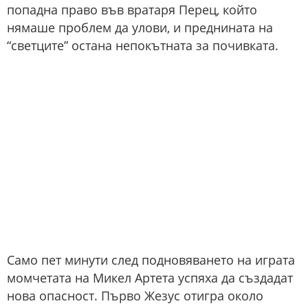
попадна право във вратаря Перец, който
нямаше проблем да улови, и преднината на
“светците” остана непокътната за почивката.
Само пет минути след подновяването на играта
момчетата на Микел Артета успяха да създадат
нова опасност. Първо Жезус отигра около