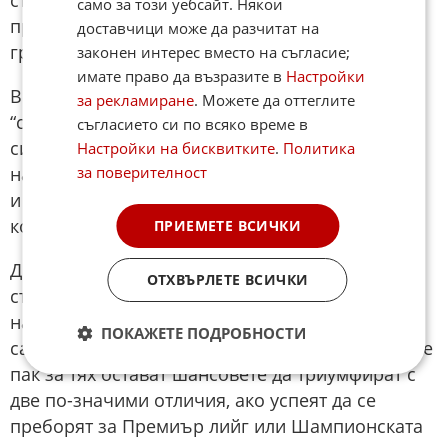
стреля от средна дистанция, но ударът му бе
само за този уебсайт. Някои
прекалено неточен и мина над напречната
доставчици може да разчитат на
греда.
законен интерес вместо на съгласие;
имате право да възразите в
Настройки
В 5-ата минута на добавеното време пък
за рекламиране
. Можете да оттеглите
“светците” пропиляха шанс да направят успеха
съгласието си по всяко време в
си дори по-изразителен, но Кепа Арисабалага
Настройки на бисквитките
.
Политика
за поверителност
направи една от малкото си намеси тази вечер
и спаси удара на Том Фелоус, изчиствайки в
корнер.
ПРИЕМЕТЕ ВСИЧКИ
До края гостите така и не намериха как да
ОТХВЪРЛЕТЕ ВСИЧКИ
стигнат до попадение и загубиха още една
надежда да прибавят трофей към витрината си
ПОКАЖЕТЕ ПОДРОБНОСТИ
само в рамките на последните две седмици. Все
пак за тях остават шансовете да триумфират с
две по-значими отличия, ако успеят да се
преборят за Премиър лийг или Шампионската