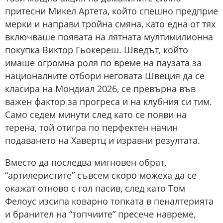
притесни Микел Артета, който спешно предприе
мерки и направи тройна смяна, като една от тях
включваше появата на лятната мултимилионна
покупка Виктор Гьокереш. Шведът, който
имаше огромна роля по време на паузата за
националните отбори неговата Швеция да се
класира на Мондиал 2026, се превърна във
важен фактор за прогреса и на клубния си тим.
Само седем минути след като се появи на
терена, той отигра по перфектен начин
подаването на Хавертц и изравни резултата.
Вместо да последва мигновен обрат,
“артилеристите” съвсем скоро можеха да се
окажат отново с гол пасив, след като Том
Фелоус изсипа коварно топката в пеналтерията
и бранител на “топчиите” пресече навреме,