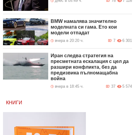
днес в 05:49 ч.
78
7 116
BMW намалява значително
моделната си гама. Ето кои
модели отпадат
вчера в 20:20 ч.
7
6 301
Иран следва стратегия на
пресметната ескалация с цел да
разшири конфликта, без да
предизвика пълномащабна
война
вчера в 18:45 ч.
37
5 574
КНИГИ