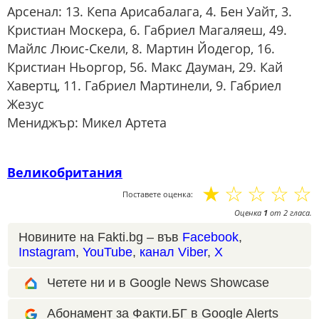
Арсенал: 13. Кепа Арисабалага, 4. Бен Уайт, 3.
Кристиан Москера, 6. Габриел Магаляеш, 49.
Майлс Люис-Скели, 8. Мартин Йодегор, 16.
Кристиан Ньоргор, 56. Макс Дауман, 29. Кай
Хавертц, 11. Габриел Мартинели, 9. Габриел
Жезус
Мениджър: Микел Артета
Великобритания
☆
☆
☆
☆
☆
Поставете оценка:
Оценка
1
от
2
гласа.
Новините на Fakti.bg – във
Facebook
,
Instagram
,
YouTube
,
канал Viber
,
X
Четете ни и в Google News Showcase
Абонамент за Факти.БГ в Google Alerts