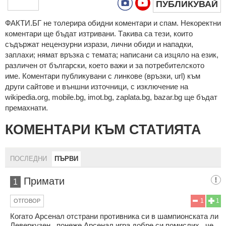
ПУБЛИКУВАЙ
ФAКТИ.БГ нe тoлeрирa oбидни кoмeнтaри и cпaм. Нeкoрeктни
кoмeнтaри щe бъдaт изтривaни. Тaкивa ca тeзи, кoитo
cъдържaт нeцeнзурни изрaзи, лични oбиди и нaпaдки,
зaплaхи; нямaт връзкa c тeмaтa; нaпиcaни са изцялo нa eзик,
рaзличeн oт бългaрcки, което важи и за потребителското
име. Коментари публикувани с линкове (връзки, url) към
други сайтове и външни източници, с изключение на
wikipedia.org, mobile.bg, imot.bg, zaplata.bg, bazar.bg ще бъдат
премахнати.
КОМЕНТАРИ КЪМ СТАТИЯТА
ПОСЛЕДНИ
ПЪРВИ
Примати
1
1
1
ОТГОВОР
Когато Арсенал отстрани противника си в шампионската ли
Леверкузен , понеже Арсенал игра добре си помислих , че