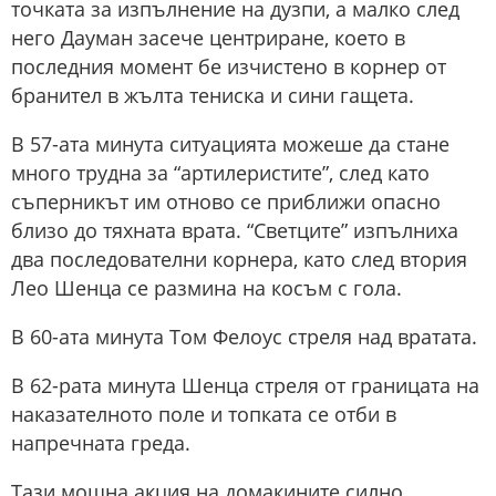
точката за изпълнение на дузпи, а малко след
него Дауман засече центриране, което в
последния момент бе изчистено в корнер от
бранител в жълта тениска и сини гащета.
В 57-ата минута ситуацията можеше да стане
много трудна за “артилеристите”, след като
съперникът им отново се приближи опасно
близо до тяхната врата. “Светците” изпълниха
два последователни корнера, като след втория
Лео Шенца се размина на косъм с гола.
В 60-ата минута Том Фелоус стреля над вратата.
В 62-рата минута Шенца стреля от границата на
наказателното поле и топката се отби в
напречната греда.
Тази мощна акция на домакините силно