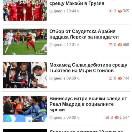
срещу Макаби в Грузия
днес в 10:44 ч.
3
565
Отбор от Саудитска Арабия
надцака Левски за нападател
днес в 10:31 ч.
0
668
Мохамед Салах дебютира срещу
Гьозтепе на Мъри Стоилов
днес в 09:59 ч.
0
744
Винисиус изтри всички следи от
Реал Мадрид в социалните
мрежи
днес в 09:00 ч.
8
1 547