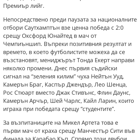
Премиър лийг.
Непосредствено преди паузата за националните
отбори Саутхамптън взе ценна победа с 2:0
срещу Оксфорд Юнайтед в мач от
Чемпиъншип. Въпреки позитивния резултат и
времето, в което футболистите можеха да се
възстановят, мениджърът Тонда Екерт направи
няколко промени. Днес първия съдийски
сигнал на “зеления килим” чуха Нейтън Ууд,
Камерън Браг, Каспър Джендър, Лео Шенца,
Рос Стюарт вместо Джак Стивънс, Флин Даунс,
Камерън Арчър, Шей Чарлс, Кайл Ларин, които
играха при победата срещу “студентите”.
За възпитаниците на Микел Артета това е
първи мач от краха срещу Манчестър Сити във
финала за Карабао Къп. Спрямо този двубои