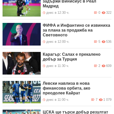
задържи Винисиус в Реал
Мадрид
днес в 12:30 ч.
0
322
ФИФА и Инфантино се извиниха
за плана за продажба на
Световното
днес в 12:00 ч.
5
536
Карагър: Салах е прекалено
добър за Турция
днес в 11:30 ч.
2
609
Левски навлиза в нова
финансова орбита, ако
преодолее Кайрат
днес в 11:00 ч.
7
1 079
ЦСКА ще търси добър резултат