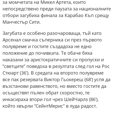
за момчетата на Микел Артета, които
непосредствено преди паузата за националните
отбори загубиха финала за Карабао Къп срещу
Манчестър Сити.
Загубата е особено разочароваща, тъй като
Арсенал смачка съперника си през първото
полувреме и гостите създадоха не едно
положение до почивката. Те обаче бяха
наказани за аристократичните си пропуски и
“светците” поведоха в резултата след гол на Рос
Стюарт (36’). В средата на второто полувреме
все пак резервата Виктор Гьокереш (68’) успя да
възстанови равенството, но вместо гостите да
осъществят пълен обрат скоростно, те
инкасираха втори гол чрез ШейЧарлз (86’),
който хвърли “СейнтМерис” в луда радост.