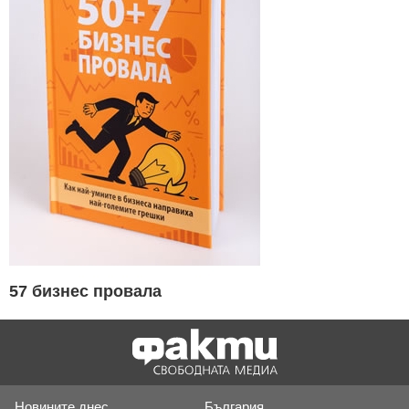
57 бизнес провала
Новините днес
България