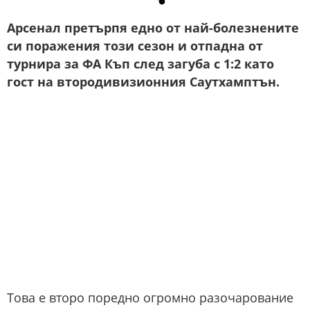
Арсенал претърпя едно от най-болезнените
си поражения този сезон и отпадна от
турнира за ФА Къп след загуба с 1:2 като
гост на втородивизионния Саутхамптън.
Това е второ поредно огромно разочарование