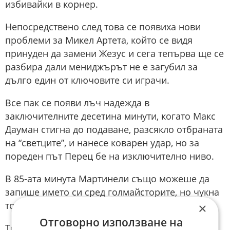
избивайки в корнер.
Непосредствено след това се появиха нови
проблеми за Микел Артета, който се видя
принуден да замени Жезус и сега тепърва ще се
разбира дали мениджърът не е загубил за
дълго един от ключовите си играчи.
Все пак се появи лъч надежда в
заключителните десетина минути, когато Макс
Дауман стигна до подаване, разсякло отбраната
на “светците”, и нанесе коварен удар, но за
пореден път Перец бе на изключително ниво.
В 85-ата минута Мартинели също можеше да
запише името си сред голмайсторите, но чукна
топката встрани от лявата греда.
×
Отговорно използване на
Този пропуск се оказа фатален, тъй като още