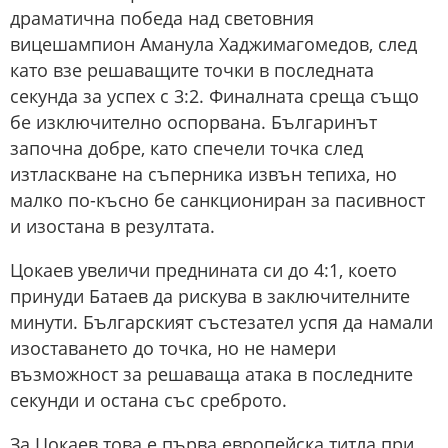
драматична победа над световния
вицешампион Аманула Хаджимагомедов, след
като взе решаващите точки в последната
секунда за успех с 3:2. Финалната среща също
бе изключително оспорвана. Българинът
започна добре, като спечели точка след
изтласкване на съперника извън тепиха, но
малко по-късно бе санкциониран за пасивност
и изостана в резултата.
Цокаев увеличи преднината си до 4:1, което
принуди Батаев да рискува в заключителните
минути. Българският състезател успя да намали
изоставането до точка, но не намери
възможност за решаваща атака в последните
секунди и остана със среброто.
За Цокаев това е първа европейска титла при