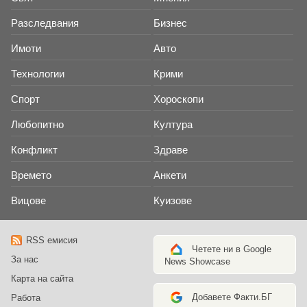
Разследвания
Бизнес
Имоти
Авто
Технологии
Крими
Спорт
Хороскопи
Любопитно
Култура
Конфликт
Здраве
Времето
Анкети
Вицове
Куизове
RSS емисия
Четете ни в Google
За нас
News Showcase
Карта на сайта
Добавете Факти.БГ
Работа