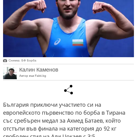
Снимка: БФ Борба
Калин Каменов
Автор във Fakti.bg
България приключи участието си на
европейското първенство по борба в Тирана
със сребърен медал за Ахмед Батаев, който
отстъпи във финала на категория до 92 кг
свободен стил на Али Цокаев с 3:5.