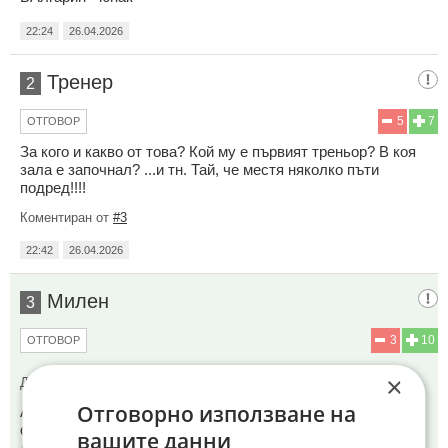
22:24
26.04.2026
Тренер
2
5
7
ОТГОВОР
За кого и какво от това? Кой му е първият треньор? В коя
зала е започнал? ...и тн. Тай, че местя няколко пъти
подред!!!!
Коментиран от
#3
22:42
26.04.2026
Милен
3
3
10
ОТГОВОР
×
До коментар
#2
от "Тренер":
Отговорно използване на
Ами глобализираме се, вече няма междуучилищни
състезания, после областни след това и национални. На
вашите данни
децата не им се занимава с подобни тежки спортове