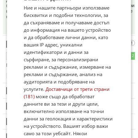
(всички искат да са ю-тубъри, тик-токъри,, блогъри, влогъри
Ние и нашите партньори използваме
и тем подобни) та нормално е да се ,,радваме" на успехите
бисквитки и подобни технологии, за
на ,,новите българи".
да съхраняваме и получаваме достъп
22:52
26.04.2026
до информация на вашето устройство
и да обработваме лични данни, като
Браво
вашия IP адрес, уникални
4
идентификатори и данни за
4
2
ОТГОВОР
сърфиране, за персонализирани
Машина си 💪💪💪
реклами и съдържание, измерване на
реклами и съдържание, анализ на
22:59
26.04.2026
аудиторията и подобряване на
услугите.
Доставчици от трети страни
5
Този коментар е премахнат от модератор.
(181)
може също да обработват
данните ви за тези и други цели,
6
Този коментар е премахнат от модератор.
включително използване на точни
данни за геолокация и характеристики
7
Този коментар е премахнат от модератор.
на устройството. Вашият избор важи
само за този уебсайт. Някои
8
Този коментар е премахнат от модератор.