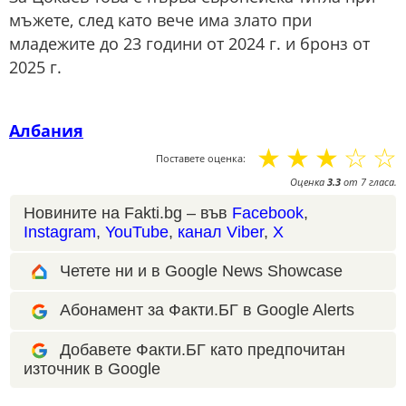
мъжете, след като вече има злато при
младежите до 23 години от 2024 г. и бронз от
2025 г.
Албания
☆
☆
☆
☆
☆
Поставете оценка:
Оценка
3.3
от
7
гласа.
Новините на Fakti.bg – във
Facebook
,
Instagram
,
YouTube
,
канал Viber
,
X
Четете ни и в Google News Showcase
Абонамент за Факти.БГ в Google Alerts
Добавете Факти.БГ като предпочитан
източник в Google