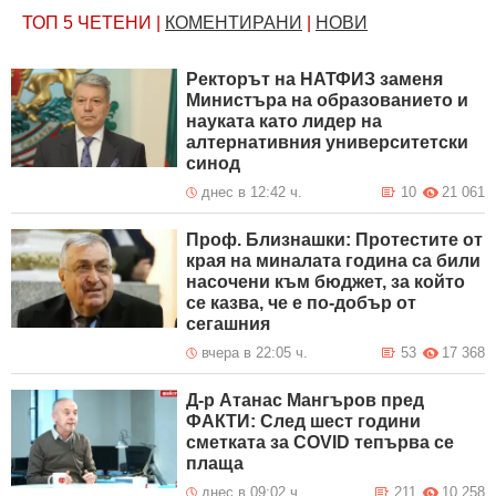
ТОП 5
ЧЕТЕНИ
|
КОМЕНТИРАНИ
|
НОВИ
Ректорът на НАТФИЗ заменя
Министъра на образованието и
науката като лидер на
алтернативния университетски
синод
днес в 12:42 ч.
10
21 061
Проф. Близнашки: Протестите от
края на миналата година са били
насочени към бюджет, за който
се казва, че е по-добър от
сегашния
вчера в 22:05 ч.
53
17 368
Д-р Атанас Мангъров пред
ФАКТИ: След шест години
сметката за COVID тепърва се
плаща
днес в 09:02 ч.
211
10 258