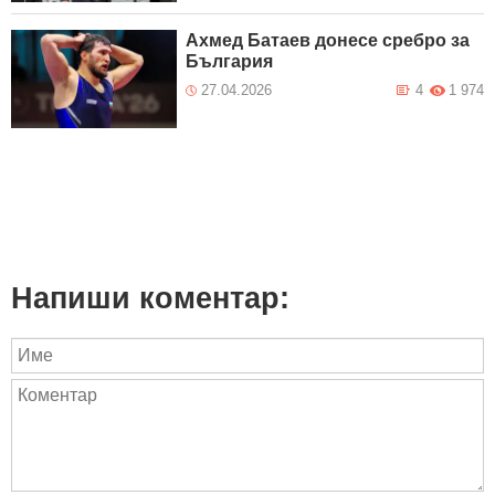
Ахмед Батаев донесе сребро за
България
27.04.2026
4
1 974
Напиши коментар: