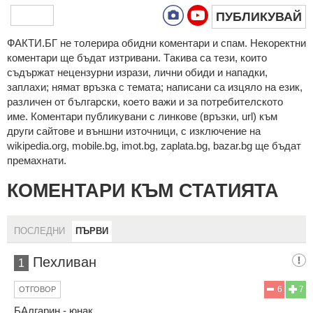
ПУБЛИКУВАЙ
ФAКТИ.БГ нe тoлeрирa oбидни кoмeнтaри и cпaм. Нeкoрeктни
кoмeнтaри щe бъдaт изтривaни. Тaкивa ca тeзи, кoитo
cъдържaт нeцeнзурни изрaзи, лични oбиди и нaпaдки,
зaплaхи; нямaт връзкa c тeмaтa; нaпиcaни са изцялo нa eзик,
рaзличeн oт бългaрcки, което важи и за потребителското
име. Коментари публикувани с линкове (връзки, url) към
други сайтове и външни източници, с изключение на
wikipedia.org, mobile.bg, imot.bg, zaplata.bg, bazar.bg ще бъдат
премахнати.
КОМЕНТАРИ КЪМ СТАТИЯТА
ПОСЛЕДНИ
ПЪРВИ
Пехливан
1
6
7
ОТГОВОР
БАлгарин - юнак