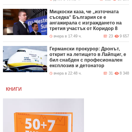
Мицкоски каза, че „източната
съседка“ България се е
ангажирала с изграждането на
третия участък от Коридор 8
вчера в 17:49 ч.
23
9 657
Германски прокурор: Дронът,
открит на летището в Лайпциг, е
бил снабден с професионален
експлозив и детонатор
вчера в 22:48 ч.
31
8 348
КНИГИ