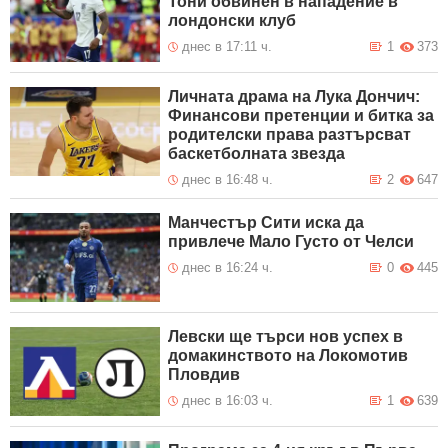
Тони обвинен в нападение в
лондонски клуб
днес в 17:11 ч.
1
373
Личната драма на Лука Дончич:
Финансови претенции и битка за
родителски права разтърсват
баскетболната звезда
днес в 16:48 ч.
2
647
Манчестър Сити иска да
привлече Мало Густо от Челси
днес в 16:24 ч.
0
445
Левски ще търси нов успех в
домакинството на Локомотив
Пловдив
днес в 16:03 ч.
1
639