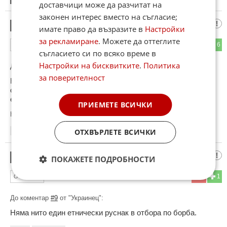
доставчици може да разчитат на
законен интерес вместо на съгласие;
Украинец
9
имате право да възразите в
Настройки
за рекламиране
. Можете да оттеглите
1
6
ОТГОВОР
съгласието си по всяко време в
Настройки на бисквитките
.
Политика
До коментар
#5
от "Вече свикнахме":
за поверителност
Ние отдавна сме така, добре че са руснаците да ни
отсрамват в мъжките спортове, че ние ставаме само за
евроreйвизия.
ПРИЕМЕТЕ ВСИЧКИ
Коментиран от
#10
ОТХВЪРЛЕТЕ ВСИЧКИ
01:30
27.04.2026
стоян георгиев
10
ПОКАЖЕТЕ ПОДРОБНОСТИ
1
1
ОТГОВОР
До коментар
#9
от "Украинец":
Няма нито един етнически руснак в отбора по борба.