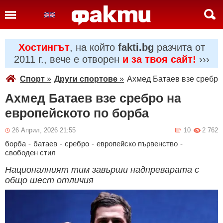
Хостингът
, на който
fakti.bg
разчита от
2011 г., вече е отворен
и за твоя сайт!
›››
Спорт
»
Други спортове
»
Ахмед Батаев взе сребро
Ахмед Батаев взе сребро на
европейското по борба
26 Април, 2026 21:55
10
2 762
борба
-
батаев
-
сребро
-
европейско първенство
-
свободен стил
Националният тим завърши надпреварата с
общо шест отличия