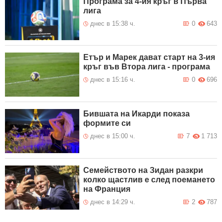
Програма за 4-ия кръг в Първа
лига
днес в 15:38 ч.
0
643
Етър и Марек дават старт на 3-ия
кръг във Втора лига - програма
днес в 15:16 ч.
0
696
Бившата на Икарди показа
формите си
днес в 15:00 ч.
7
1 713
Семейството на Зидан разкри
колко щастлив е след поемането
на Франция
днес в 14:29 ч.
2
787