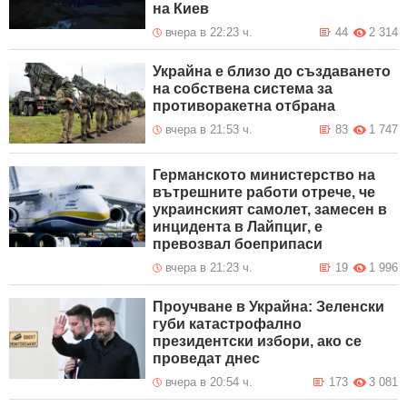
на Киев
вчера в 22:23 ч.
44
2 314
Украйна е близо до създаването
на собствена система за
противоракетна отбрана
вчера в 21:53 ч.
83
1 747
Германското министерство на
вътрешните работи отрече, че
украинският самолет, замесен в
инцидента в Лайпциг, е
превозвал боеприпаси
вчера в 21:23 ч.
19
1 996
Проучване в Украйна: Зеленски
губи катастрофално
президентски избори, ако се
проведат днес
вчера в 20:54 ч.
173
3 081