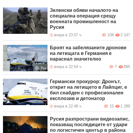
Зеленски обяви началото на
специална операция срещу
военната промишленост на
Русия
вчера в 23:07 ч.
108
2 147
Броят на забелязаните дронове
на летищата в Германия е
нараснал значително
вчера в 22:54 ч.
7
895
Германски прокурор: Дронът,
открит на летището в Лайпциг, е
бил снабден с професионален
експлозив и детонатор
вчера в 22:48 ч.
15
1 289
Русия разпространи видеозапис,
показващ последиците от удари
по логистичен център в района