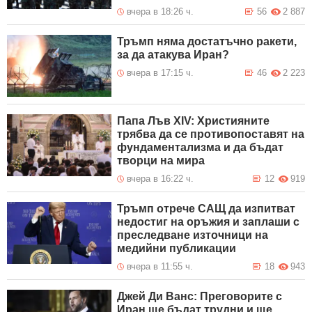
вчера в 18:26 ч.
56
2 887
Тръмп няма достатъчно ракети,
за да атакува Иран?
вчера в 17:15 ч.
46
2 223
Папа Лъв XIV: Християните
трябва да се противопоставят на
фундаментализма и да бъдат
творци на мира
вчера в 16:22 ч.
12
919
Тръмп отрече САЩ да изпитват
недостиг на оръжия и заплаши с
преследване източници на
медийни публикации
вчера в 11:55 ч.
18
943
Джей Ди Ванс: Преговорите с
Иран ще бъдат трудни и ще