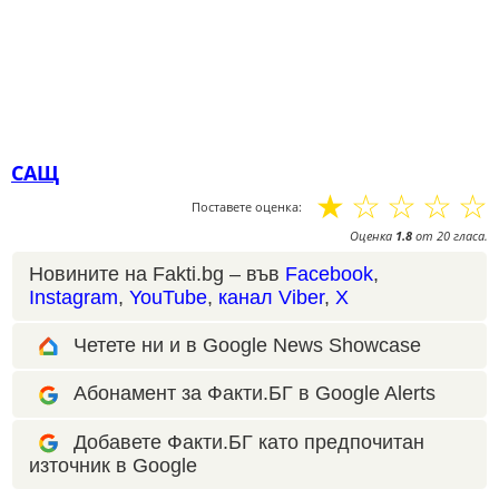
САЩ
☆
☆
☆
☆
☆
Поставете оценка:
Оценка
1.8
от
20
гласа.
Новините на Fakti.bg – във
Facebook
,
Instagram
,
YouTube
,
канал Viber
,
X
Четете ни и в Google News Showcase
Абонамент за Факти.БГ в Google Alerts
Добавете Факти.БГ като предпочитан
източник в Google