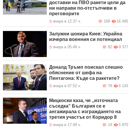
доставки на ПВО ракети цели да
ни направи по-отстъпчиви в
преговорите
вчера в 12:37 ч.
168
16 495
Залужни шокира Киев: Украйна
изчерпа военния си потенциал
вчера в 05:49 ч.
82
9 377
Доналд Тръмп поискал спешно
обяснение от шефа на
Пентагона: Къде са ракетите?
вчера в 07:52 ч.
78
6 143
Мицкоски каза, че „източната
съседка“ България се е
ангажирала с изграждането на
третия участък от Коридор 8
вчера в 17:49 ч.
14
5 870