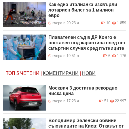
Как една италианка изхвърли
лотариен билет за 1 милион
евро
вчера в 20:23 ч.
10
1 859
Плавателен съд в ДР Конго е
поставен под карантина след пет
смъртни случая сред пътниците
вчера в 19:51 ч.
6
1 176
ТОП 5
ЧЕТЕНИ
|
КОМЕНТИРАНИ
|
НОВИ
Москвич 3 достигна рекордно
ниска цена
вчера в 17:23 ч.
51
22 997
Володимир Зеленски обвини
съюзниците на Киев: Отказът от