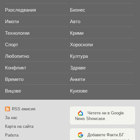
Разследвания
Бизнес
Имоти
Авто
Технологии
Крими
Спорт
Хороскопи
Любопитно
Култура
Конфликт
Здраве
Времето
Анкети
Вицове
Куизове
RSS емисия
Четете ни в Google
За нас
News Showcase
Карта на сайта
Добавете Факти.БГ
Работа