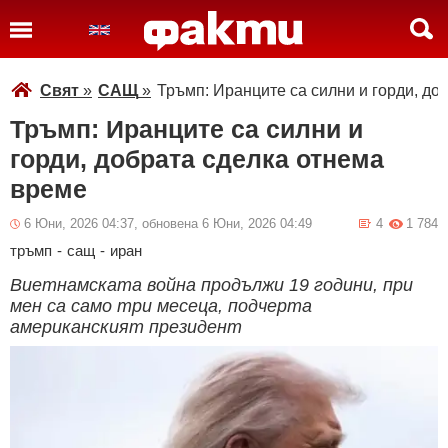
Свят
»
САЩ
»
Тръмп: Иранците са силни и горди, до
Тръмп: Иранците са силни и
горди, добрата сделка отнема
време
6 Юни, 2026 04:37, обновена 6 Юни, 2026 04:49
4
1 784
тръмп
-
сащ
-
иран
Виетнамската война продължи 19 години, при
мен са само три месеца, подчерта
американският президент