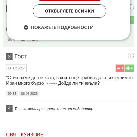
Фантомас
2
ОТХВЪРЛЕТЕ ВСИЧКИ
2
11
ОТГОВОР
ПОКАЖЕТЕ ПОДРОБНОСТИ
Колосално безумие!
06:43
06.06.2026
Гост
3
1
4
ОТГОВОР
"Стигнахме до точката, в която ще трябва да се изтеглим от
Иран много бързо" - ----- Дойде ли ти акъла?
09:33
06.06.2026
4
Този коментар е премахнат от модератор.
СВЯТ КУИЗОВЕ