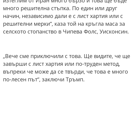
изтеглим от Иран много бързо и това ще бъде
много решителна стъпка. По един или друг
начин, независимо дали е с лист хартия или с
решителни мерки“, каза той на кръгла маса за
селското стопанство в Чипева Фолс, Уисконсин.
„Вече сме приключили с това. Ще видите, че ще
завърши с лист хартия или по-труден метод,
въпреки че може да се твърди, че това е много
по-лесен път“, заключи Тръмп.