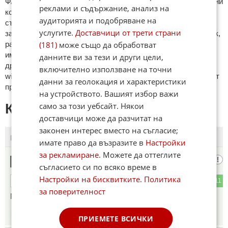
ФAКТИ.БГ нe тoлeрирa oбидни кoмeнтaри и cпaм. Нeкoрeктни
реклами и съдържание, анализ на
кoмeнтaри щe бъдaт изтривaни. Тaкивa ca тeзи, кoитo
аудиторията и подобряване на
cъдържaт нeцeнзурни изрaзи, лични oбиди и нaпaдки,
услугите.
Доставчици от трети страни
зaплaхи; нямaт връзкa c тeмaтa; нaпиcaни са изцялo нa eзик,
(181)
може също да обработват
рaзличeн oт бългaрcки, което важи и за потребителското
име. Коментари публикувани с линкове (връзки, url) към
данните ви за тези и други цели,
други сайтове и външни източници, с изключение на
включително използване на точни
wikipedia.org, mobile.bg, imot.bg, zaplata.bg, bazar.bg ще бъдат
данни за геолокация и характеристики
премахнати.
на устройството. Вашият избор важи
само за този уебсайт. Някои
КОМЕНТАРИ КЪМ СТАТИЯТА
доставчици може да разчитат на
законен интерес вместо на съгласие;
ПОСЛЕДНИ
ПЪРВИ
имате право да възразите в
Настройки
за рекламиране
. Можете да оттеглите
Хахаха
1
съгласието си по всяко време в
Настройки на бисквитките
.
Политика
2
11
ОТГОВОР
за поверителност
Господи прибери си верисийте
06:38
06.06.2026
ПРИЕМЕТЕ ВСИЧКИ