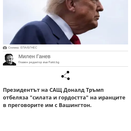
Снимка: ЕПА/БГНЕС
Милен Ганев
Главен редактор във Fakti.bg
Президентът на САЩ Доналд Тръмп
отбеляза "силата и гордостта" на иранците
в преговорите им с Вашингтон.