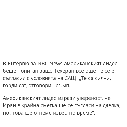
В интервю за NBC News американският лидер
беше попитан защо Техеран все още не се е
съгласил с условията на САЩ. „Те са силни,
горди са“, отговори Тръмп.
Американският лидер изрази увереност, че
Иран в крайна сметка ще се съгласи на сделка,
но „това ще отнеме известно време“.