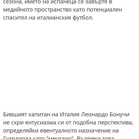
сезона, името на испанеца се завъртя в
медийното пространство като потенциален
спасител на италианския футбол.
Бившият капитан на Италия Леонардо Бонучи
не скри ентусиазма си от подобна перспектива,
определяйки евентуалното назначение на
Гуардиола като "мечтано". Въпреки това,