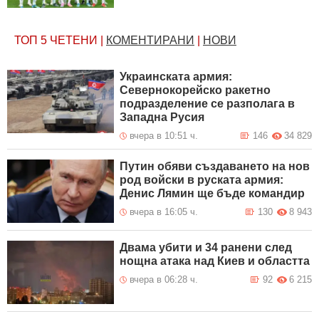
ТОП 5
ЧЕТЕНИ
|
КОМЕНТИРАНИ
|
НОВИ
Украинската армия:
Севернокорейско ракетно
подразделение се разполага в
Западна Русия
вчера в 10:51 ч.
146
34 829
Путин обяви създаването на нов
род войски в руската армия:
Денис Лямин ще бъде командир
вчера в 16:05 ч.
130
8 943
Двама убити и 34 ранени след
нощна атака над Киев и областта
вчера в 06:28 ч.
92
6 215