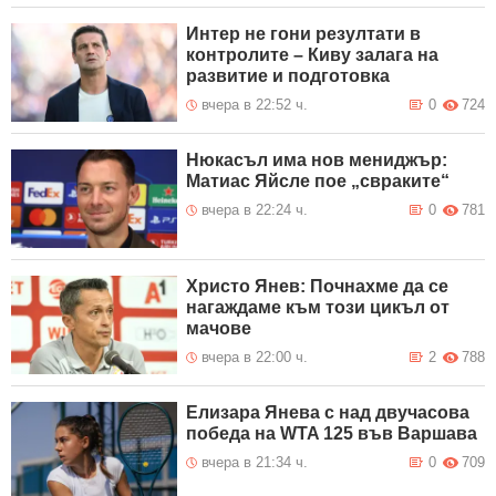
Интер не гони резултати в
контролите – Киву залага на
развитие и подготовка
вчера в 22:52 ч.
0
724
Нюкасъл има нов мениджър:
Матиас Яйсле пое „свраките“
вчера в 22:24 ч.
0
781
Христо Янев: Почнахме да се
нагаждаме към този цикъл от
мачове
вчера в 22:00 ч.
2
788
Елизара Янева с над двучасова
победа на WTA 125 във Варшава
вчера в 21:34 ч.
0
709