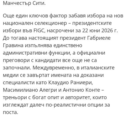
Манчестър Сити.
Още един ключов фактор забавя избора на нов
национален селекционер – президентските
избори във FIGC, насрочени за 22 юни 2026 г.
До тогава настоящият президент Габриеле
Гравина изпълнява единствено
административни функции, а официални
преговори с кандидати все още не са
започнали. Междувременно, в италианските
медии се завъртат имената на доказани
специалисти като Клаудио Раниери,
Масимилиано Алегри и Антонио Конте –
треньори с богат опит и авторитет, които
изглеждат далеч по-реалистични опции за
поста.