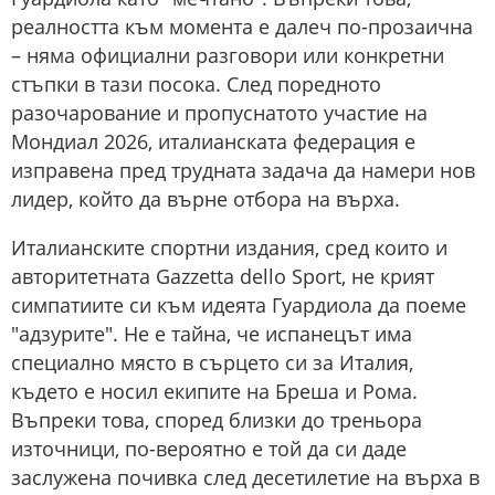
реалността към момента е далеч по-прозаична
– няма официални разговори или конкретни
стъпки в тази посока. След поредното
разочарование и пропуснатото участие на
Мондиал 2026, италианската федерация е
изправена пред трудната задача да намери нов
лидер, който да върне отбора на върха.
Италианските спортни издания, сред които и
авторитетната Gazzetta dello Sport, не крият
симпатиите си към идеята Гуардиола да поеме
"адзурите". Не е тайна, че испанецът има
специално място в сърцето си за Италия,
където е носил екипите на Бреша и Рома.
Въпреки това, според близки до треньора
източници, по-вероятно е той да си даде
заслужена почивка след десетилетие на върха в