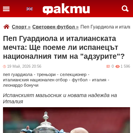
Спорт
»
Световен футбол
»
Пеп Гуардиола и итали
Пеп Гуардиола и италианската
мечта: Ще поеме ли испанецът
националния тим на "адзурите"?
19 Май, 2026 20:56
0
1 596
пеп гуардиола
-
треньори
-
селекционер
-
италианския национален отбор
-
футбол
-
италия
-
леонардо бонучи
Испанският магьосник и новата надежда на
Италия