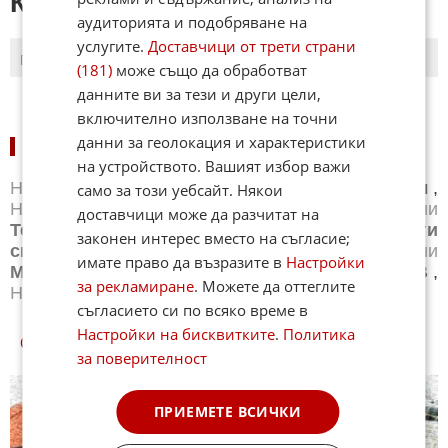
КОМЕНТАРИ КЪМ СТАТИЯТА
аудиторията и подобряване на
услугите.
Доставчици от трети страни
ПОСЛЕДНИ
ПЪРВИ
(181)
може също да обработват
данните ви за тези и други цели,
включително използване на точни
данни за геолокация и характеристики
НОВИНИ ПО СПОРТОВЕ:
на устройството. Вашият избор важи
Новини
Бг футбол
,
Новини
Световен футбол
,
само за този уебсайт. Някои
Новини
Баскетбол
,
Новини
Волейбол
,
Новини
доставчици може да разчитат на
Тенис
,
Новини
Бойни спортове
,
Новини
Други
законен интерес вместо на съгласие;
спортове
,
Новини
Лека атлетика
,
Новини
имате право да възразите в
Настройки
Моторни спортове
,
Новини
Спортът по ТВ
,
за рекламиране
. Можете да оттеглите
Новини
Зимни спортове
съгласието си по всяко време в
Настройки на бисквитките
.
Политика
СПОРТ КУИЗОВЕ
за поверителност
ПРИЕМЕТЕ ВСИЧКИ