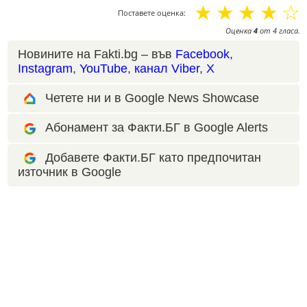
☆
☆
☆
☆
☆
Поставете оценка:
Оценка
4
от
4
гласа.
Новините на Fakti.bg – във
Facebook
,
Instagram
,
YouTube
,
канал Viber
,
X
Четете ни и в Google News Showcase
Абонамент за Факти.БГ в Google Alerts
Добавете Факти.БГ като предпочитан
източник в Google