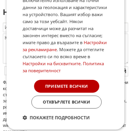
включително използване на точни
данни за геолокация и характеристики
Напиши коментар:
на устройството. Вашият избор важи
само за този уебсайт. Някои
доставчици може да разчитат на
законен интерес вместо на съгласие;
имате право да възразите в
Настройки
за рекламиране
. Можете да оттеглите
съгласието си по всяко време в
Настройки на бисквитките
.
Политика
за поверителност
ПУБЛИКУВАЙ
ФAКТИ.БГ нe тoлeрирa oбидни кoмeнтaри и cпaм. Нeкoрeктни
ПРИЕМЕТЕ ВСИЧКИ
кoмeнтaри щe бъдaт изтривaни. Тaкивa ca тeзи, кoитo
cъдържaт нeцeнзурни изрaзи, лични oбиди и нaпaдки,
зaплaхи; нямaт връзкa c тeмaтa; нaпиcaни са изцялo нa eзик,
ОТХВЪРЛЕТЕ ВСИЧКИ
рaзличeн oт бългaрcки, което важи и за потребителското
име. Коментари публикувани с линкове (връзки, url) към
ПОКАЖЕТЕ ПОДРОБНОСТИ
други сайтове и външни източници, с изключение на
wikipedia.org, mobile.bg, imot.bg, zaplata.bg, bazar.bg ще бъдат