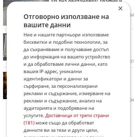
Пътна обстановка: Трафик и
×
извънредни мерки у нас
Отговорно използване на
05.08.2026
5
1 264
вашите данни
Ние и нашите партньори използваме
Конституционният съд ще
бисквитки и подобни технологии, за
разгледа по същество жалбите
на ПП и ГЕРБ срещу Бюджет
да съхраняваме и получаваме достъп
2026
до информация на вашето устройство
04.08.2026
7
1 337
и да обработваме лични данни, като
вашия IP адрес, уникални
СO предприема мерки във
идентификатори и данни за
връзка с прогнозите за много
сърфиране, за персонализирани
високи температури в първите
дни на август
реклами и съдържание, измерване на
реклами и съдържание, анализ на
04.08.2026
11
1 604
аудиторията и подобряване на
услугите.
Доставчици от трети страни
(181)
може също да обработват
данните ви за тези и други цели,