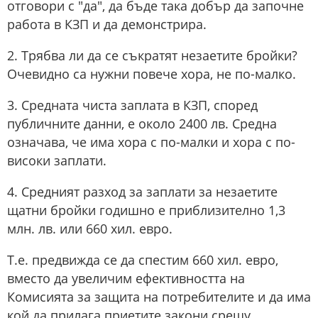
отговори с "да", да бъде така добър да започне
работа в КЗП и да демонстрира.
2. Трябва ли да се съкратят незаетите бройки?
Очевидно са нужни повече хора, не по-малко.
3. Средната чиста заплата в КЗП, според
публичните данни, е около 2400 лв. Средна
означава, че има хора с по-малки и хора с по-
високи заплати.
4. Средният разход за заплати за незаетите
щатни бройки годишно е приблизително 1,3
млн. лв. или 660 хил. евро.
Т.е. предвижда се да спестим 660 хил. евро,
вместо да увеличим ефективността на
Комисията за защита на потребителите и да има
кой да прилага приетите закони срещу