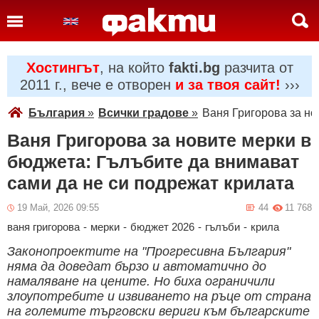
Хостингът
, на който
fakti.bg
разчита от
2011 г., вече е отворен
и за твоя сайт!
›››
България
»
Всички градове
»
Ваня Григорова за но
Ваня Григорова за новите мерки в
бюджета: Гълъбите да внимават
сами да не си подрежат крилата
19 Май, 2026 09:55
44
11 768
ваня григорова
-
мерки
-
бюджет 2026
-
гълъби
-
крила
Законопроектите на "Прогресивна България"
няма да доведат бързо и автоматично до
намаляване на цените. Но биха ограничили
злоупотребите и извиването на ръце от страна
на големите търговски вериги към българските