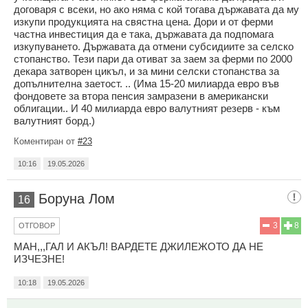
договаря с всеки, но ако няма с кой тогава държавата да му
изкупи продукцията на свястна цена. Дори и от ферми
частна инвестиция да е така, държавата да подпомага
изкупуването. Държавата да отмени субсидиите за селско
стопанство. Тези пари да отиват за заем за ферми по 2000
декара затворен цикъл, и за мини селски стопанства за
допълнителна заетост. .. (Има 15-20 милиарда евро във
фондовете за втора пенсия замразени в американски
облигации.. И 40 милиарда евро валутният резерв - към
валутният борд.)
Коментиран от
#23
10:16
19.05.2026
Боруна Лом
16
3
8
ОТГОВОР
МАН,,,ГАЛ И АКЪЛ! ВАРДЕТЕ ДЖИЛЕЖОТО ДА НЕ
ИЗЧЕЗНЕ!
10:18
19.05.2026