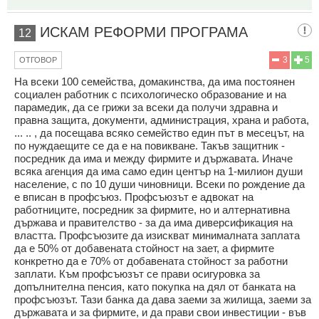
ИСКАМ РЕФОРМИ ПРОГРАМА
12
3
5
ОТГОВОР
На всеки 100 семейства, домакинства, да има постоянен
социален работник с психологическо образование и на
парамедик, да се грижи за всеки да получи здравна и
правна защита, документи, администрация, храна и работа,
... .. , да посещава всяко семейство един път в месецът, на
по нуждаещите се да е на повикване. Такъв защитник -
посредник да има и между фирмите и държавата. Иначе
всяка агенция да има само един център на 1-милион души
население, с по 10 души чиновници. Всеки по рождение да
е вписан в профсъюз. Профсъюзът е адвокат на
работниците, посредник за фирмите, но и алтернативна
държава и правителство - за да има диверсификация на
властта. Профсъюзите да изискват минималната заплата
да е 50% от добавената стойност на зает, а фирмите
конкретно да е 70% от добавената стойност за работни
заплати. Към профсъюзът се прави осигуровка за
допълнителна пенсия, като покупка на дял от банката на
профсъюзът. Тази банка да дава заеми за жилища, заеми за
държавата и за фирмите, и да прави свои инвестиции - във