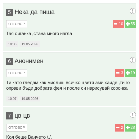
Нека да пиша
5
10
55
ОТГОВОР
Тая сиганка ,стана много нагла
10:06
19.05.2026
Анонимен
6
3
19
ОТГОВОР
Ти като гледам как мислиш всичко цветя ами хайде ,ти го
оправи бъди добрата фея и после си нарисувай коронка
10:07
19.05.2026
цв цв
7
2
28
ОТГОВОР
Коя беше Ванчето /./.