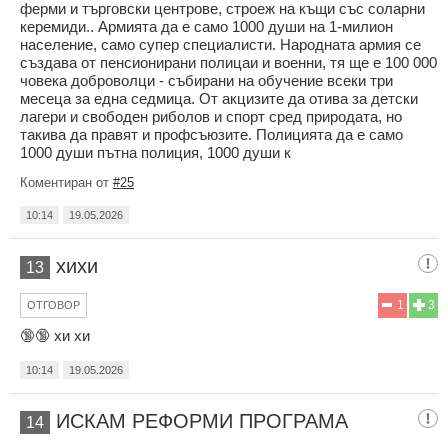
ферми и търговски центрове, строеж на къщи със соларни
керемиди.. Армията да е само 1000 души на 1-милион
население, само супер специалисти. Народната армия се
създава от пенсионирани полицаи и военни, тя ще е 100 000
човека доброволци - събирани на обучение всеки три
месеца за една седмица. От акцизите да отива за детски
лагери и свободен риболов и спорт сред природата, но
такива да правят и профсъюзите. Полицията да е само
1000 души пътна полиция, 1000 души к
Коментиран от
#25
10:14
19.05.2026
хихи
13
1
3
ОТГОВОР
🔞🔞 хи хи
10:14
19.05.2026
ИСКАМ РЕФОРМИ ПРОГРАМА
14