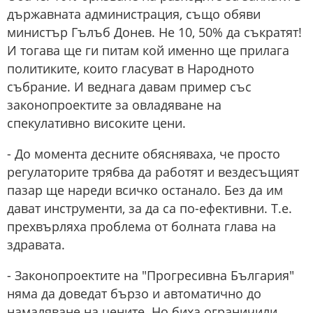
държавната администрация, също обяви
министър Гълъб Донев. Не 10, 50% да съкратят!
И тогава ще ги питам кой именно ще прилага
политиките, които гласуват в Народното
събрание. И веднага давам пример със
законопроектите за овладяване на
спекулативно високите цени.
- До момента десните обясняваха, че просто
регулаторите трябва да работят и вездесъщият
пазар ще нареди всичко останало. Без да им
дават инструменти, за да са по-ефективни. Т.е.
прехвърляха проблема от болната глава на
здравата.
- Законопроектите на "Прогресивна България"
няма да доведат бързо и автоматично до
намаляване на цените. Но биха ограничили