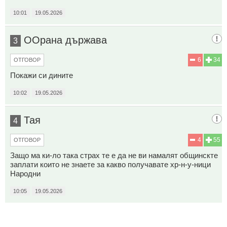
10:01
19.05.2026
ООрана държава
3
6
34
ОТГОВОР
Покажи си дините
10:02
19.05.2026
Тая
4
4
55
ОТГОВОР
Защо ма ки-ло така страх те е да не ви намалят общинскте
заплати които не знаете за какво получавате хр-н-у-ници
Народни
10:05
19.05.2026