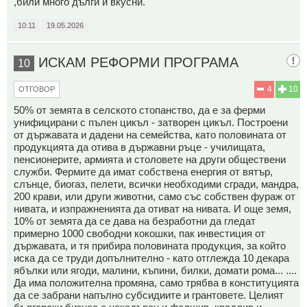
,били много дълги и вкусни.
10:11
19.05.2026
ИСКАМ РЕФОРМИ ПРОГРАМА
10
4
10
ОТГОВОР
50% от земята в селското стопанство, да е за ферми
унифицирани с пълен цикъл - затворен цикъл. Построени
от държавата и дадени на семейства, като половината от
продукцията да отива в държавни ръце - училищата,
пенсионерите, армията и столовете на други обществени
служби. Фермите да имат собствена енергия от вятър,
слънце, биогаз, пелети, всички необходими сгради, мандра,
200 крави, или други животни, само със собствен фураж от
нивата, и изпражненията да отиват на нивата. И още земя,
10% от земята да се дава на безработни да гледат
примерно 1000 свободни кокошки, пак инвестиция от
държавата, и тя прибира половината продукция, за който
иска да се труди допълнително - като отглежда 10 декара
ябълки или ягоди, малини, къпини, билки, домати рома... ....
Да има положителна промяна, само трябва в конституцията
да се забрани напълно субсидиите и грантовете. Целият