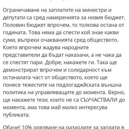
Ограничаване на заплатите на министри и
депутати са сред намеренията за новия бюджет.
Половин бюджет впрочем, то толкова остана от
годината. Това няма да спести кой знае какви
суми, въпреки очакванията сред обществото.
Което впрочем жадува народните
представители да бъдат наказани, а не чака да
се спестят пари. Добре, накажете ги. Така ще
демонстрират впрочем и солидарност към
останалата част от обществото, което ще
понесе тежестите на подлогаджйската външна
политика на управляващите до момента. Верно,
ще накажете тези, които не са СЪУЧАСТВАЛИ до
момента, ама това май малко интересува
публиката.
Обаче! 10% орязване на разходите за заплати в