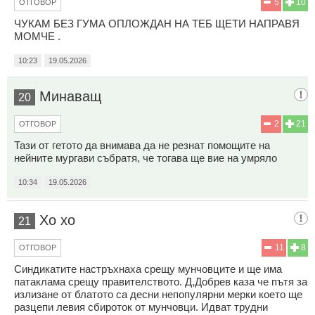
5
10
ОТГОВОР
ЧУКАМ БЕЗ ГУМА ОПЛОЖДАН НА ТЕБ ЩЕТИ НАПРАВЯ
МОМЧЕ .
10:23
19.05.2026
Минаващ
20
2
21
ОТГОВОР
Тази от гетото да внимава да не резнат помощите на
нейните мургави събратя, че тогава ще вие на умряло
10:34
19.05.2026
Хо хо
21
11
8
ОТГОВОР
Синдикатите настръхнаха срещу мунчовците и ще има
патаклама срещу правителството. Д,Добрев каза че пътя за
излизане от блатото са десни непопулярни мерки което ще
разцепи левия сбироток от мунчовци. Идват трудни