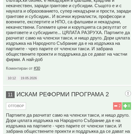
български бизнес е некадърен и фалшив, крадлив и
некачествен, заради грантове и субсидии. Същото е и с
науката и образованието, супер некадърни и прости, заради
грантове и субсидии.. И всички журналисти, професори и
военните, експертите и НПО, са фалшиви и некадърни,
некачествени. Големите цени и корупцията са резултат от
грантовете и субсидиите... ЦЯЛАТА РАЗРУХА. Партиите да
разчитат само на членски такси, и нищо друго. Дори цялата
издръжка на Народното Събрание да е на издръжка на
партиите - чрез парите от членски такси. И забрана
обществените проекти и поддръжка да се дават на частни
фирми. А най-доб
Коментиран от
#30
10:12
19.05.2026
ИСКАМ РЕФОРМИ ПРОГРАМА 2
11
2
8
ОТГОВОР
Партиите да разчитат само на членски такси, и нищо друго.
Дори цялата издръжка на Народното Събрание да е на
издръжка на партиите - чрез парите от членски такси. И
забрана обществените проекти и поддръжка да се дават на