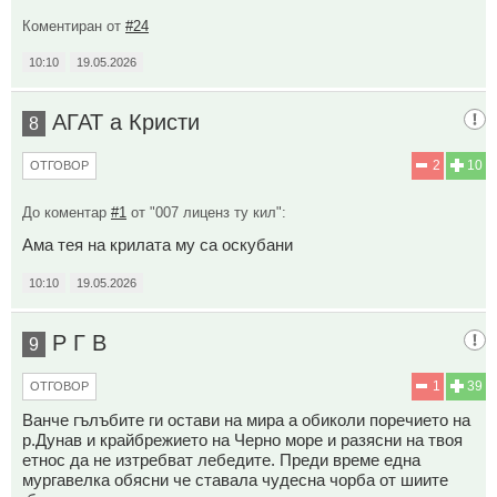
Коментиран от
#24
10:10
19.05.2026
АГАТ а Кристи
8
2
10
ОТГОВОР
До коментар
#1
от "007 лиценз ту кил":
Ама тея на крилата му са оскубани
10:10
19.05.2026
Р Г В
9
1
39
ОТГОВОР
Ванче гълъбите ги остави на мира а обиколи поречието на
р.Дунав и крайбрежието на Черно море и разясни на твоя
етнос да не изтребват лебедите. Преди време една
мургавелка обясни че ставала чудесна чорба от шиите