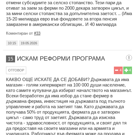
отмени субсидиите за селско стопанство. Тези пари да
отиват за заем за ферми по 2000 декара затворен цикъл, и
за мини селски стопанства за допълнителна заетост. .. (Има
15-20 милиарда евро във фондовете за втора пенсия
замразени в американски облигации.. И 40 милиарда
Коментиран от
#33
10:15
19.05.2026
ИСКАМ РЕФОРМИ ПРОГРАМА
15
4
4
ОТГОВОР
КАКВО ОЩЕ ИСКАТЕ ДА СЕ ДОБАВИ? Държавата да има
магазин - голям хипермаркет на 100 000 души население,
като самите купувачи да избират началството на магазинът.
Всеки безработен да има избор да стане фермер в
държавна ферма, инвестиция на държавата под пълното
управление и работа на заетият там. Като държавата да
получава 50% от продукцията, фермата да е затворен
цикъл - само труд от заетият. Държавата да изисква
чистота - здравословност, от продукцията, и своят дял тя
да предоставя на своите магазини или на армията и
училищата. Работникът във фермата може да продава и