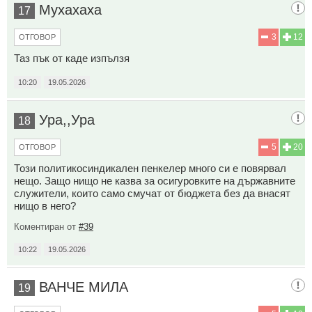
Мухахаха
17
3
12
ОТГОВОР
Таз пък от каде изпълзя
10:20
19.05.2026
Ура,,Ура
18
5
20
ОТГОВОР
Този политикосиндикален пенкелер много си е повярвал
нещо. Защо нищо не казва за осигуровките на държавните
служители, които само смучат от бюджета без да внасят
нищо в него?
Коментиран от
#39
10:22
19.05.2026
ВАНЧЕ МИЛА
19