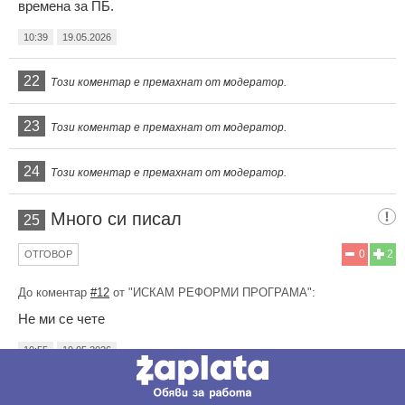
времена за ПБ.
10:39
19.05.2026
22
Този коментар е премахнат от модератор.
23
Този коментар е премахнат от модератор.
24
Този коментар е премахнат от модератор.
Много си писал
25
0
2
ОТГОВОР
До коментар
#12
от "ИСКАМ РЕФОРМИ ПРОГРАМА":
Не ми се чете
10:55
19.05.2026
Радев ще оцелее
26