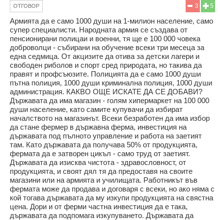
3
5
ОТГОВОР
Армията да е само 1000 души на 1-милион население, само
супер специалисти. Народната армия се създава от
пенсионирани полицаи и военни, тя ще е 100 000 човека
доброволци - събирани на обучение всеки три месеца за
една седмица. От акцизите да отива за детски лагери и
свободен риболов и спорт сред природата, но такива да
правят и профсъюзите. Полицията да е само 1000 души
пътна полиция, 1000 души криминална полиция, 1000 души
администрация. КАКВО ОЩЕ ИСКАТЕ ДА СЕ ДОБАВИ?
Държавата да има магазин - голям хипермаркет на 100 000
души население, като самите купувачи да избират
началството на магазинът. Всеки безработен да има избор
да стане фермер в държавна ферма, инвестиция на
държавата под пълното управление и работа на заетият
там. Като държавата да получава 50% от продукцията,
фермата да е затворен цикъл - само труд от заетият.
Държавата да изисква чистота - здравословност, от
продукцията, и своят дял тя да предоставя на своите
магазини или на армията и училищата. Работникът във
фермата може да продава и договаря с всеки, но ако няма с
кой тогава държавата да му изкупи продукцията на свястна
цена. Дори и от ферми частна инвестиция да е така,
държавата да подпомага изкупуването. Държавата да