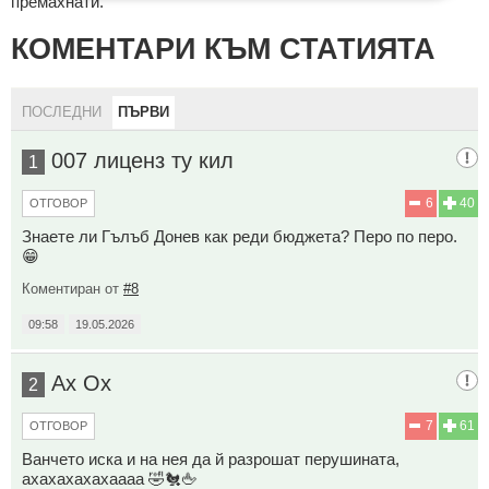
премахнати.
КОМЕНТАРИ КЪМ СТАТИЯТА
ПОСЛЕДНИ
ПЪРВИ
007 лиценз ту кил
1
6
40
ОТГОВОР
Знаете ли Гълъб Донев как реди бюджета? Перо по перо.
😁
Коментиран от
#8
09:58
19.05.2026
Ах Ох
2
7
61
ОТГОВОР
Ванчето иска и на нея да й разрошат перушината,
ахахахахахаааа 🤣🐔🖕