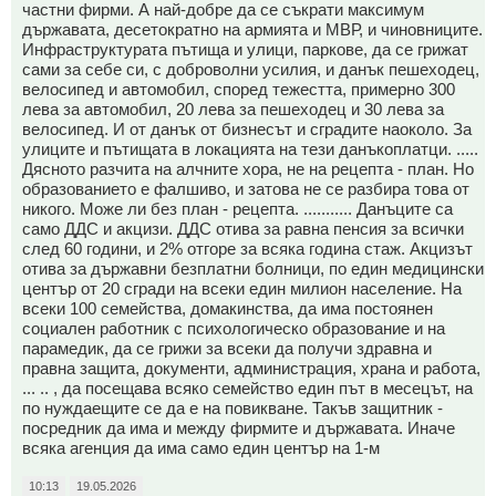
частни фирми. А най-добре да се съкрати максимум
държавата, десетократно на армията и МВР, и чиновниците.
Инфраструктурата пътища и улици, паркове, да се грижат
сами за себе си, с доброволни усилия, и данък пешеходец,
велосипед и автомобил, според тежестта, примерно 300
лева за автомобил, 20 лева за пешеходец и 30 лева за
велосипед. И от данък от бизнесът и сградите наоколо. За
улиците и пътищата в локацията на тези данъкоплатци. .....
Дясното разчита на алчните хора, не на рецепта - план. Но
образованието е фалшиво, и затова не се разбира това от
никого. Може ли без план - рецепта. ........... Данъците са
само ДДС и акцизи. ДДС отива за равна пенсия за всички
след 60 години, и 2% отгоре за всяка година стаж. Акцизът
отива за държавни безплатни болници, по един медицински
център от 20 сгради на всеки един милион население. На
всеки 100 семейства, домакинства, да има постоянен
социален работник с психологическо образование и на
парамедик, да се грижи за всеки да получи здравна и
правна защита, документи, администрация, храна и работа,
... .. , да посещава всяко семейство един път в месецът, на
по нуждаещите се да е на повикване. Такъв защитник -
посредник да има и между фирмите и държавата. Иначе
всяка агенция да има само един център на 1-м
10:13
19.05.2026