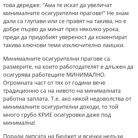
това дередже: "Ама те искат да увеличат
минималните осигурителни прагове!" Не знам
дали са глупави или се правят на такива, но е
добре първо да минат през няколко урока,
преди да придобият увереност да коментират
такива ключови теми изключително лаишки.
Минималните осигурителни прагове са
размерите, на които работодателят е длъжен да
осигурява работещите МИНИМАЛНО.
Огромната част от тях от години вече
традиционно са на нивото на минималната
работна заплата. Т.е. ако някой недоволства от
минималните осигурителни доходи, то той
много грубо КРИЕ осигуровки даже под
минимална!
Поради липсата на бюджет и всички недъзи,