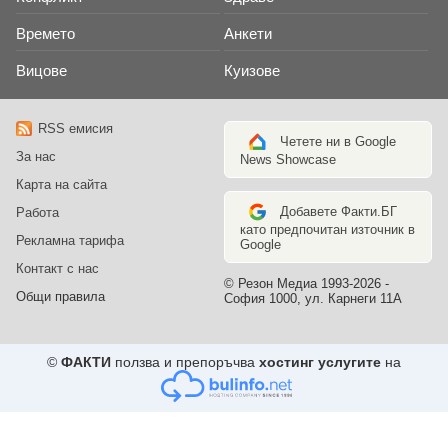
Времето
Анкети
Вицове
Куизове
RSS емисия
Четете ни в Google
За нас
News Showcase
Карта на сайта
Добавете Факти.БГ
Работа
като предпочитан източник в
Рекламна тарифа
Google
Контакт с нас
© Резон Медиа 1993-2026 -
Общи правила
София 1000, ул. Карнеги 11А
©
ФАКТИ
ползва и препоръчва
хостинг услугите
на