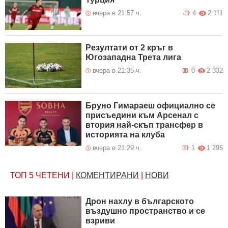
вчера в 21:57 ч.
4
2 111
Резултати от 2 кръг в
Югозападна Трета лига
вчера в 21:35 ч.
0
2 332
Бруно Гимараеш официално се
присъедини към Арсенал с
втория най-скъп трансфер в
историята на клуба
вчера в 21:29 ч.
1
1 295
ТОП 5
ЧЕТЕНИ
|
КОМЕНТИРАНИ
|
НОВИ
Дрон нахлу в българското
въздушно пространство и се
взриви