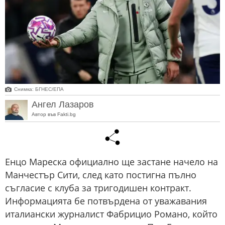
Снимка: БГНЕС/EПA
Ангел Лазаров
Автор във Fakti.bg
Енцо Мареска официално ще застане начело на
Манчестър Сити, след като постигна пълно
съгласие с клуба за тригодишен контракт.
Информацията бе потвърдена от уважавания
италиански журналист Фабрицио Романо, който