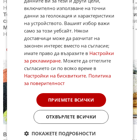
данните ви за тези и други цели,
Новини
Бг футбол
,
Новини
Световен футбол
,
Новини
Баскетбол
,
Новини
Волейбол
,
Новини
включително използване на точни
Тенис
,
Новини
Бойни спортове
,
Новини
Други
данни за геолокация и характеристики
спортове
,
Новини
Лека атлетика
,
Новини
на устройството. Вашият избор важи
Моторни спортове
,
Новини
Спортът по ТВ
,
само за този уебсайт. Някои
Новини
Зимни спортове
доставчици може да разчитат на
законен интерес вместо на съгласие;
СПОРТ КУИЗОВЕ
имате право да възразите в
Настройки
за рекламиране
. Можете да оттеглите
съгласието си по всяко време в
Настройки на бисквитките
.
Политика
за поверителност
ПРИЕМЕТЕ ВСИЧКИ
ОТХВЪРЛЕТЕ ВСИЧКИ
ПОКАЖЕТЕ ПОДРОБНОСТИ
В секция Спорт ще намерите тематична Куиз