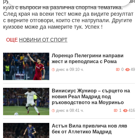
рубрика. Периодично се публикува специализиран
куиз с въпроси на различна спортна тематика.
След края на всеки тест може да видите резултат
с верните отговори, които сте натрупали. Другите
куизове може да намерите тук. Успех !
ОЩЕ
НОВИНИ ОТ СПОРТ
Лоренцо Пелегрини направи
жест и преподписа с Рома
днес в 09:10 ч.
0
49
Винисиус Жуниор – сърцето на
новия Реал Мадрид под
ръководството на Моуриньо
днес в 08:41 ч.
1
416
Астън Вила привлича нов ляв
бек от Атлетико Мадрид