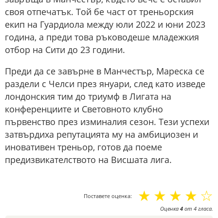
своя отпечатък. Той бе част от треньорския
екип на Гуардиола между юли 2022 и юни 2023
година, а преди това ръководеше младежкия
отбор на Сити до 23 години.
Преди да се завърне в Манчестър, Мареска се
раздели с Челси през януари, след като изведе
лондонския тим до триумф в Лигата на
конференциите и Световното клубно
първенство през изминалия сезон. Тези успехи
затвърдиха репутацията му на амбициозен и
иновативен треньор, готов да поеме
предизвикателството на Висшата лига.
☆
☆
☆
☆
☆
Поставете оценка:
Оценка
4
от
4
гласа.