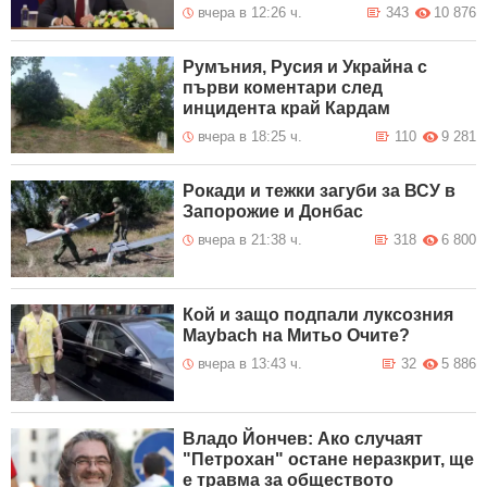
вчера в 12:26 ч.
343
10 876
Румъния, Русия и Украйна с
първи коментари след
инцидента край Кардам
вчера в 18:25 ч.
110
9 281
Рокади и тежки загуби за ВСУ в
Запорожие и Донбас
вчера в 21:38 ч.
318
6 800
Кой и защо подпали луксозния
Maybach на Митьо Очите?
вчера в 13:43 ч.
32
5 886
Владо Йончев: Ако случаят
"Петрохан" остане неразкрит, ще
е травма за обществото