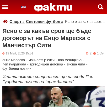
Спорт
»
Световен футбол
»
Ясно е за какъв срок 
Ясно е за какъв срок ще бъде
договорът на Енцо Мареска с
Манчестър Сити
19 Май, 2026 15:51
2
1 654
енцо мареска
-
манчестър сити
-
нов мениджър
-
пеп гуардиола
-
тригодишен договор
-
висша лига
-
футболни новини
Италианският специалист ще наследи Пеп
Гуардиола начело на "гражданите"