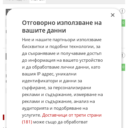
Робокоп
1
×
Отговорно използване на
0
0
ОТГОВОР
вашите данни
Визуално нямат разлика
Ние и нашите партньори използваме
15:58
19.05.2026
бисквитки и подобни технологии, за
да съхраняваме и получаваме достъп
Читател
2
до информация на вашето устройство
и да обработваме лични данни, като
1
0
ОТГОВОР
вашия IP адрес, уникални
Към отива човека променил футбола за винаги това е
идентификатори и данни за
въпросът.
сърфиране, за персонализирани
16:16
19.05.2026
реклами и съдържание, измерване на
реклами и съдържание, анализ на
аудиторията и подобряване на
услугите.
Доставчици от трети страни
НОВИНИ ПО СПОРТОВЕ:
(181)
може също да обработват