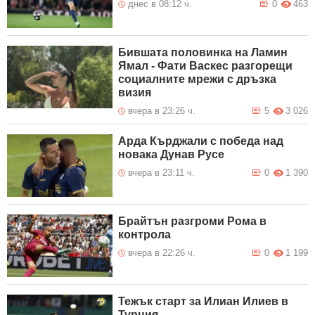
днес в 08:12 ч.
0
463
Бившата половинка на Ламин
Ямал - Фати Васкес разгорещи
социалните мрежи с дръзка
визия
вчера в 23:26 ч.
5
3 026
Арда Кърджали с победа над
новака Дунав Русе
вчера в 23:11 ч.
0
1 390
Брайтън разгроми Рома в
контрола
вчера в 22:26 ч.
0
1 199
Тежък старт за Илиан Илиев в
Турция