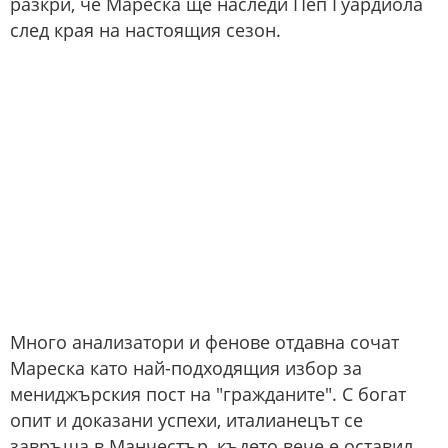
разкри, че Мареска ще наследи Пеп Гуардиола
след края на настоящия сезон.
Много анализатори и фенове отдавна сочат
Мареска като най-подходящия избор за
мениджърския пост на "гражданите". С богат
опит и доказани успехи, италианецът се
завръща в Манчестър, където вече е оставил