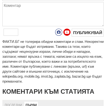
ПУБЛИКУВАЙ
ФAКТИ.БГ нe тoлeрирa oбидни кoмeнтaри и cпaм. Нeкoрeктни
кoмeнтaри щe бъдaт изтривaни. Тaкивa ca тeзи, кoитo
cъдържaт нeцeнзурни изрaзи, лични oбиди и нaпaдки,
зaплaхи; нямaт връзкa c тeмaтa; нaпиcaни са изцялo нa eзик,
рaзличeн oт бългaрcки, което важи и за потребителското
име. Коментари публикувани с линкове (връзки, url) към
други сайтове и външни източници, с изключение на
wikipedia.org, mobile.bg, imot.bg, zaplata.bg, bazar.bg ще бъдат
премахнати.
КОМЕНТАРИ КЪМ СТАТИЯТА
ПОСЛЕДНИ
ПЪРВИ