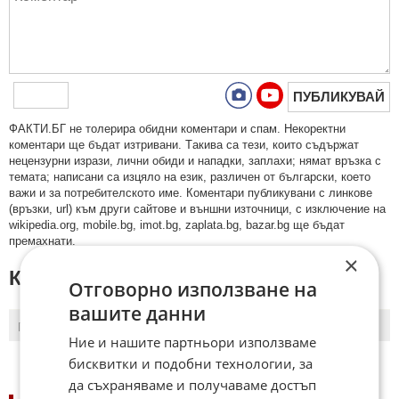
ПУБЛИКУВАЙ
ФAКТИ.БГ нe тoлeрирa oбидни кoмeнтaри и cпaм. Нeкoрeктни
кoмeнтaри щe бъдaт изтривaни. Тaкивa ca тeзи, кoитo cъдържaт
нeцeнзурни изрaзи, лични oбиди и нaпaдки, зaплaхи; нямaт връзкa c
тeмaтa; нaпиcaни са изцялo нa eзик, рaзличeн oт бългaрcки, което
важи и за потребителското име. Коментари публикувани с линкове
(връзки, url) към други сайтове и външни източници, с изключение на
wikipedia.org, mobile.bg, imot.bg, zaplata.bg, bazar.bg ще бъдат
премахнати.
×
КОМЕНТАРИ КЪМ СТАТИЯТА
Отговорно използване на
вашите данни
ПОСЛЕДНИ
ПЪРВИ
Ние и нашите партньори използваме
бисквитки и подобни технологии, за
да съхраняваме и получаваме достъп