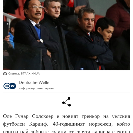
Снимка: БТА/ XINHUA
Deutsche Welle
информационен портал
Оле Гунар Солскяер е новият треньор на уелския
футболен Кардиф. 40-годишният норвежец, който
изигра най-добрите години от своята кариера с екипа