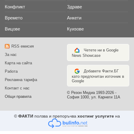
Конфликт
Здраве
Времето
Анкети
Вицове
Куизове
RSS емисия
Четете ни в Google
За нас
News Showcase
Карта на сайта
Добавете Факти.БГ
Работа
като предпочитан източник в
Рекламна тарифа
Google
Контакт с нас
© Резон Медиа 1993-2026 -
Общи правила
София 1000, ул. Карнеги 11А
©
ФАКТИ
ползва и препоръчва
хостинг услугите
на