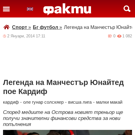
Спорт
»
Бг футбол
»
Легенда на Манчестър Юнайте
2 Януари, 2014 17:11
0
1 082
Легенда на Манчестър Юнайтед
пое Кардиф
кардиф
-
оле гунар солскяер
-
висша лига
-
малки макай
Според медиите на Острова новият треньор ще
получи значителни финансови средства за нови
попълнения