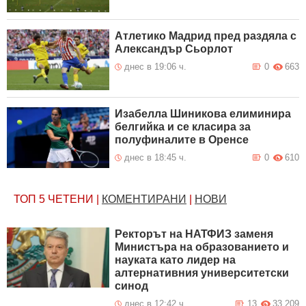
Атлетико Мадрид пред раздяла с
Александър Сьорлот
днес в 19:06 ч.
0
663
Изабелла Шиникова елиминира
белгийка и се класира за
полуфиналите в Оренсе
днес в 18:45 ч.
0
610
ТОП 5
ЧЕТЕНИ
|
КОМЕНТИРАНИ
|
НОВИ
Ректорът на НАТФИЗ заменя
Министъра на образованието и
науката като лидер на
алтернативния университетски
синод
днес в 12:42 ч.
13
33 209