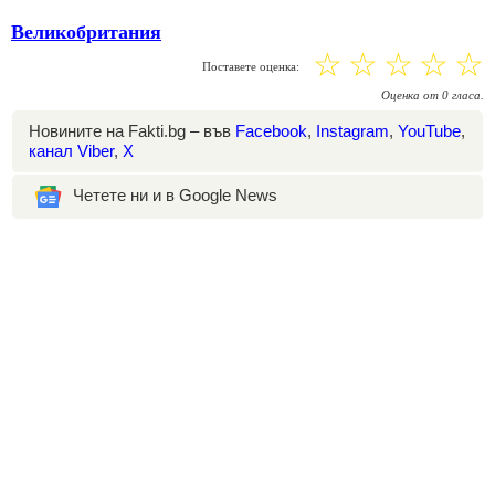
Великобритания
☆
☆
☆
☆
☆
Поставете оценка:
Оценка
от
0
гласа.
Новините на Fakti.bg – във
Facebook
,
Instagram
,
YouTube
,
канал Viber
,
X
Четете ни и в Google News