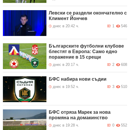
Левски се раздели окончателно с
Климент Йончев
днес в 20:42 ч.
1
546
Българските футболни клубове
блестят в Европа: Само едно
поражение в 15 срещи
днес в 20:17 ч.
2
608
БФС набира нови съдии
днес в 19:52 ч.
3
510
БФС отряза Марек за нова
промяна на домакинство
днес в 19:28 ч.
0
552