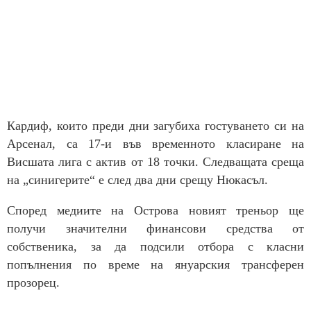
Кардиф, които преди дни загубиха гостуването си на
Арсенал, са 17-и във временното класиране на
Висшата лига с актив от 18 точки. Следващата среща
на „синигерите“ е след два дни срещу Нюкасъл.
Според медиите на Острова новият треньор ще
получи значителни финансови средства от
собственика, за да подсили отбора с класни
попълнения по време на януарския трансферен
прозорец.