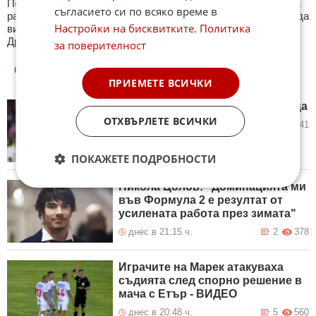
Периодично се публикува специализиран куиз с въпроси на
съгласието си по всяко време в
различна спортна тематика. След края на всеки тест може да
Настройки на бисквитките
.
Политика
видите резултат с верните отговори, които сте натрупали.
Другите куизове може да намерите тук. Успех !
за поверителност
ОЩЕ
НОВИНИ ОТ СПОРТ
ПРИЕМЕТЕ ВСИЧКИ
Люка Зидан се разделя с Гранада
ОТХВЪРЛЕТЕ ВСИЧКИ
днес в 21:37 ч.
0
241
ПОКАЖЕТЕ ПОДРОБНОСТИ
Никола Цолов: "Доминацията ми
във Формула 2 е резултат от
усилената работа през зимата"
днес в 21:15 ч.
2
378
Играчите на Марек атакуваха
съдията след спорно решение в
мача с Етър - ВИДЕО
днес в 20:48 ч.
5
560