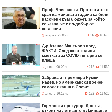
Проф. Близнашки: Протестите от
края на миналата година са били
насочени към бюджет, за който
се казва, че е по-добър от
сегашния
вчера в 22:05 ч.
56
18 676
Д-р Атанас Мангъров пред
ФАКТИ: След шест години
сметката за COVID тепърва се
плаща
днес в 09:02 ч.
212
11 539
Забрана от премиера Румен
Радев, но американски военен
самолет кацна в София
днес в 16:12 ч.
122
11 526
Германски прокурор: Дронът,
открит на летището в Лайпциг, е