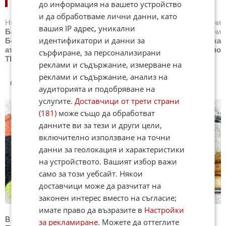
НОВИНИ ПО СПОРТОВЕ:
до информация на вашето устройство
и да обработваме лични данни, като
Новини
Бг футбол
,
Новини
Световен футбол
,
Новини
вашия IP адрес, уникални
Баскетбол
,
Новини
Волейбол
,
Новини
Тенис
,
Новини
идентификатори и данни за
Бойни спортове
,
Новини
Други спортове
,
Новини
Лека
атлетика
,
Новини
Моторни спортове
,
Новини
Спортът по
сърфиране, за персонализирани
ТВ
,
Новини
Зимни спортове
реклами и съдържание, измерване на
реклами и съдържание, анализ на
СПОРТ КУИЗОВЕ
аудиторията и подобряване на
услугите.
Доставчици от трети страни
(181)
може също да обработват
данните ви за тези и други цели,
включително използване на точни
данни за геолокация и характеристики
на устройството. Вашият избор важи
само за този уебсайт. Някои
доставчици може да разчитат на
законен интерес вместо на съгласие;
имате право да възразите в
Настройки
В секция Спорт ще намерите тематична Куиз рубрика.
за рекламиране
. Можете да оттеглите