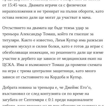
от 15:45 часа. Двамата играчи са с физически
неразположения и не тренират на пълни обороти, като
остава неясно дали ще могат да участват в мача.
Отсъствието на двамата ще бъде тежък удар за
треньора Александър Томаш, който ги гласеше за
титуляри. Както е известно, Лиъм Купър има разкъсан
коремен мускул и силни болки, като е готов да играе с
обезболяващи инжекции, но решението дали ще вземе
участие в дербито ще зависи от медицинския екип на
ЦСКА. Има и възможност Томаш да промени схемата
на игра с трима централни защитници, като много
зависи от състоянието на Кордоба и Купър.
Добрата новина за треньора е, че Джеймс Ето’о,
възстановил се след контузията си по време на
загубата от Септември с 0:1 преди националните
отбори, вече тренира на пълни обороти от седмица и е