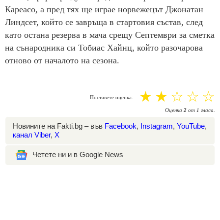
Кареасо, а пред тях ще играе норвежецът Джонатан
Линдсет, който се завръща в стартовия състав, след
като остана резерва в мача срещу Септември за сметка
на сънародника си Тобиас Хайнц, който разочарова
отново от началото на сезона.
☆
☆
☆
☆
☆
Поставете оценка:
Оценка
2
от
1
гласа.
Новините на Fakti.bg – във
Facebook
,
Instagram
,
YouTube
,
канал Viber
,
X
Четете ни и в Google News