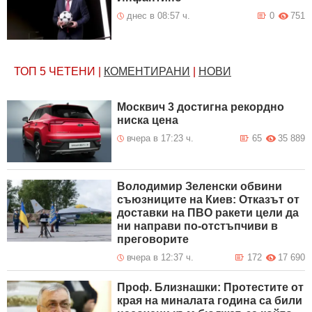
днес в 08:57 ч.
0
751
ТОП 5
ЧЕТЕНИ
|
КОМЕНТИРАНИ
|
НОВИ
Москвич 3 достигна рекордно
ниска цена
вчера в 17:23 ч.
65
35 889
Володимир Зеленски обвини
съюзниците на Киев: Отказът от
доставки на ПВО ракети цели да
ни направи по-отстъпчиви в
преговорите
вчера в 12:37 ч.
172
17 690
Проф. Близнашки: Протестите от
края на миналата година са били