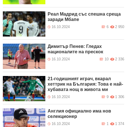
Реал Мадрид със спешна среща
заради Мбапе
16.10.2024
6
2 950
Димитър Пенев: Гледах
националите на прескок
16.10.2024
10
2 336
21-годишният играч, вкарал
хеттрик на България: Това е най-
хубавата нощ в живота ми
16.10.2024
9
1 306
Англия официално има нов
селекционер
16.10.2024
1
1 374