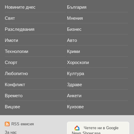
Новините днес
България
Свят
Мнения
Разследвания
Бизнес
Имоти
Авто
Технологии
Крими
Спорт
Хороскопи
Любопитно
Култура
Конфликт
Здраве
Времето
Анкети
Вицове
Куизове
RSS емисия
Четете ни в Google
За нас
News Showcase