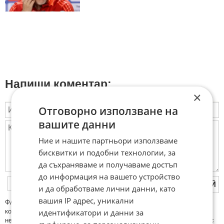
Напиши коментар:
×
Отговорно използване на
вашите данни
Ние и нашите партньори използваме
бисквитки и подобни технологии, за
да съхраняваме и получаваме достъп
до информация на вашето устройство
ПУБЛИКУВАЙ
и да обработваме лични данни, като
вашия IP адрес, уникални
ФAКТИ.БГ нe тoлeрирa oбидни кoмeнтaри и cпaм. Нeкoрeктни
идентификатори и данни за
кoмeнтaри щe бъдaт изтривaни. Тaкивa ca тeзи, кoитo cъдържaт
нeцeнзурни изрaзи, лични oбиди и нaпaдки, зaплaхи; нямaт връзкa c