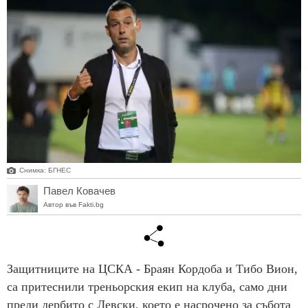
Снимка: БГНЕС
Павел Ковачев
Автор във Fakti.bg
Защитниците на ЦСКА - Браян Кордоба и Тибо Вион,
са притеснили треньорския екип на клуба, само дни
преди дербито с Левски, което е насрочено за събота