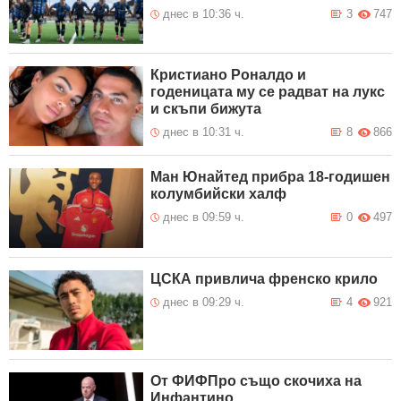
днес в 10:36 ч.
3
747
Кристиано Роналдо и
годеницата му се радват на лукс
и скъпи бижута
днес в 10:31 ч.
8
866
Ман Юнайтед прибра 18-годишен
колумбийски халф
днес в 09:59 ч.
0
497
ЦСКА привлича френско крило
днес в 09:29 ч.
4
921
От ФИФПро също скочиха на
Инфантино