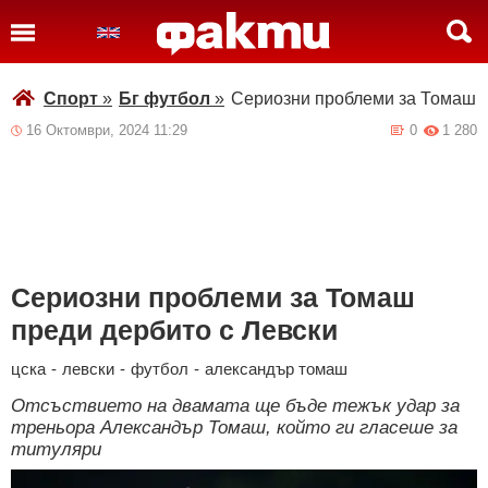
Спорт
»
Бг футбол
»
Сериозни проблеми за Томаш п
16 Октомври, 2024 11:29
0
1 280
Сериозни проблеми за Томаш
преди дербито с Левски
цска
-
левски
-
футбол
-
александър томаш
Отсъствието на двамата ще бъде тежък удар за
треньора Александър Томаш, който ги гласеше за
титуляри