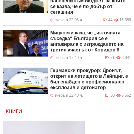
насочени към бюджет, за който
се казва, че е по-добър от
сегашния
вчера в 22:05 ч.
44
13 689
Мицкоски каза, че „източната
съседка“ България се е
ангажирала с изграждането на
третия участък от Коридор 8
вчера в 17:49 ч.
21
8 841
Германски прокурор: Дронът,
открит на летището в Лайпциг, е
бил снабден с професионален
експлозив и детонатор
вчера в 22:48 ч.
30
6 562
КНИГИ