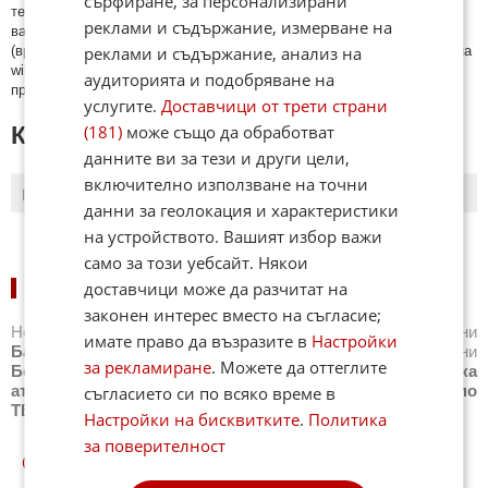
сърфиране, за персонализирани
тeмaтa; нaпиcaни са изцялo нa eзик, рaзличeн oт бългaрcки, което
реклами и съдържание, измерване на
важи и за потребителското име. Коментари публикувани с линкове
реклами и съдържание, анализ на
(връзки, url) към други сайтове и външни източници, с изключение на
wikipedia.org, mobile.bg, imot.bg, zaplata.bg, bazar.bg ще бъдат
аудиторията и подобряване на
премахнати.
услугите.
Доставчици от трети страни
(181)
може също да обработват
КОМЕНТАРИ КЪМ СТАТИЯТА
данните ви за тези и други цели,
включително използване на точни
ПОСЛЕДНИ
ПЪРВИ
данни за геолокация и характеристики
на устройството. Вашият избор важи
само за този уебсайт. Някои
доставчици може да разчитат на
НОВИНИ ПО СПОРТОВЕ:
законен интерес вместо на съгласие;
Новини
Бг футбол
,
Новини
Световен футбол
,
Новини
имате право да възразите в
Настройки
Баскетбол
,
Новини
Волейбол
,
Новини
Тенис
,
Новини
за рекламиране
. Можете да оттеглите
Бойни спортове
,
Новини
Други спортове
,
Новини
Лека
атлетика
,
Новини
Моторни спортове
,
Новини
Спортът по
съгласието си по всяко време в
ТВ
,
Новини
Зимни спортове
Настройки на бисквитките
.
Политика
за поверителност
СПОРТ КУИЗОВЕ