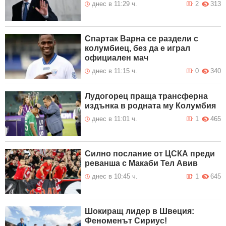
днес в 11:29 ч.
2
313
Спартак Варна се раздели с
колумбиец, без да е играл
официален мач
днес в 11:15 ч.
0
340
Лудогорец праща трансферна
издънка в родната му Колумбия
днес в 11:01 ч.
1
465
Силно послание от ЦСКА преди
реванша с Макаби Тел Авив
днес в 10:45 ч.
1
645
Шокиращ лидер в Швеция:
Феноменът Сириус!