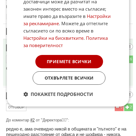
доставчици може да разчитат на
Коментиран от
#9
законен интерес вместо на съгласие;
имате право да възразите в
Настройки
11:43
11.05.2026
за рекламиране
. Можете да оттеглите
съгласието си по всяко време в
9
Този коментар е премахнат от модератор.
Настройки на бисквитките
.
Политика
за поверителност
рейсър
10
0
6
ОТГОВОР
ПРИЕМЕТЕ ВСИЧКИ
Стига ми да казва къде са куките. Дупките си ги виждам
ОТХВЪРЛЕТЕ ВСИЧКИ
12:08
11.05.2026
ПОКАЖЕТЕ ПОДРОБНОСТИ
Георги
11
0
2
ОТГОВОР
До коментар
#2
от "Директора👨‍✈️":
редно е, ама очевидно никой в общината и "пътното" е на
пешеходно разстояние от офиса и не шофира - никога.