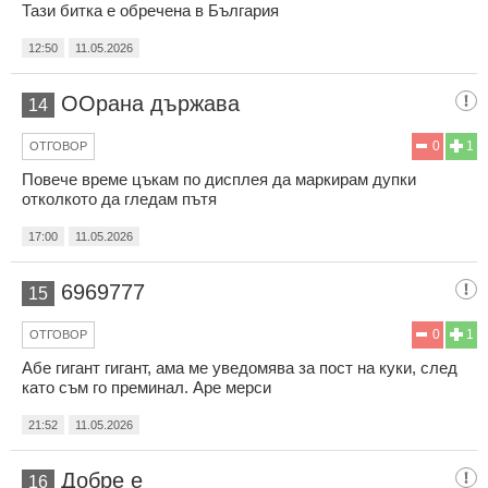
Тази битка е обречена в България
12:50
11.05.2026
ООрана държава
14
0
1
ОТГОВОР
Повече време цъкам по дисплея да маркирам дупки
отколкото да гледам пътя
17:00
11.05.2026
6969777
15
0
1
ОТГОВОР
Абе гигант гигант, ама ме уведомява за пост на куки, след
като съм го преминал. Аре мерси
21:52
11.05.2026
Добре е
16