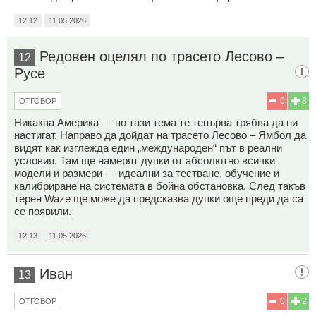
12:12
11.05.2026
Редовен оцелял по трасето Лесово –
12
Русе
0
8
ОТГОВОР
Никаква Америка — по тази тема те тепърва трябва да ни
настигат. Направо да дойдат на трасето Лесово – Ямбол да
видят как изглежда един „международен“ път в реални
условия. Там ще намерят дупки от абсолютно всички
модели и размери — идеални за тестване, обучение и
калибриране на системата в бойна обстановка. След такъв
терен Waze ще може да предсказва дупки още преди да са
се появили.
12:13
11.05.2026
Иван
13
0
2
ОТГОВОР