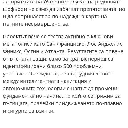
алгоритмите на Waze позволяват на редовните
шофьори не само да избягват препятствията, но
и да допринасят за по-надеждна карта на
пътните несъвършенства.
Проектът вече се тества активно в ключови
мегаполиси като Сан Франциско, Лос Анджелис,
Финикс, Остин и Атланта. Резултатите са повече
от впечатляващи: само за кратък период са
идентифицирани близо 500 проблемни
участъка. Очевидно е, че сътрудничеството
между интелигентната навигация и
автономните технологии е напът да промени
фундаментално начина, по който се грижим за
пътищата, правейки придвижването по-плавно
и сигурно за всички.