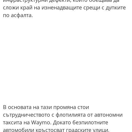
сложи край на изненадващите срещи с дупките
по асфалта.
В основата на тази промяна стои
сътрудничеството с флотилията от автономни
таксита на Waymo. Докато безпилотните
автомобили кръстосват градските улици,