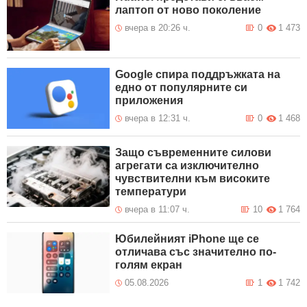
лаптоп от ново поколение
вчера в 20:26 ч.
0
1 473
Google спира поддръжката на
едно от популярните си
приложения
вчера в 12:31 ч.
0
1 468
Защо съвременните силови
агрегати са изключително
чувствителни към високите
температури
вчера в 11:07 ч.
10
1 764
Юбилейният iPhone ще се
отличава със значително по-
голям екран
05.08.2026
1
1 742