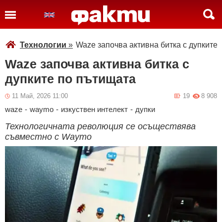
Технологии
»
Waze започва активна битка с дупките
Waze започва активна битка с
дупките по пътищата
11 Май, 2026 11:00
19
8 908
waze
-
waymo
-
изкуствен интелект
-
дупки
Технологичната революция се осъществява
съвместно с Waymo