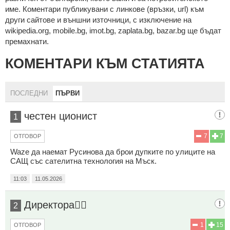
име. Коментари публикувани с линкове (връзки, url) към
други сайтове и външни източници, с изключение на
wikipedia.org, mobile.bg, imot.bg, zaplata.bg, bazar.bg ще бъдат
премахнати.
КОМЕНТАРИ КЪМ СТАТИЯТА
ПОСЛЕДНИ
ПЪРВИ
честен ционист
1
7
7
ОТГОВОР
Waze да наемат Русинова да брои дупките по улиците на
САЩ със сателитна технология на Мъск.
11:03
11.05.2026
Директора👨‍✈️
2
1
15
ОТГОВОР