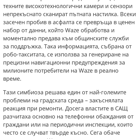
техните високотехнологични камери и сензори
непрекъснато сканират пътната настилка. Всеки
засечен пробив в асфалта се превръща в ценен
набор от данни, който Waze обработва и
моментално предава към общинските служби
за поддръжка. Така информацията, събрана от
робо-такситата, се използва за генериране на
прецизни навигационни предупреждения за
милионите потребители на Waze в реално
време.
Тази симбиоза решава един от най-големите
проблеми на градската среда – закъснялата
реакция при ремонти. Досега властите в САЩ
разчитаха основно на телефонни обаждания от
граждани или на периодични инспекции, които
често се случват твърде късно. Сега обаче