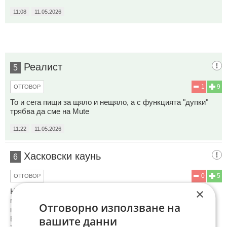
11:08
11.05.2026
Реалист
5
1
9
ОТГОВОР
То и сега пищи за щяло и нещяло, а с функцията "дупки"
трябва да сме на Mute
11:22
11.05.2026
Хасковски каунь
6
0
5
ОТГОВОР
×
Не може да се пребори с творческите превъплащения и
майсторското прикритие по ландшафта на българския
Отговорно използване на
катаджия
Внимавайте на детелината Тракия за Цалапица!!!
вашите данни