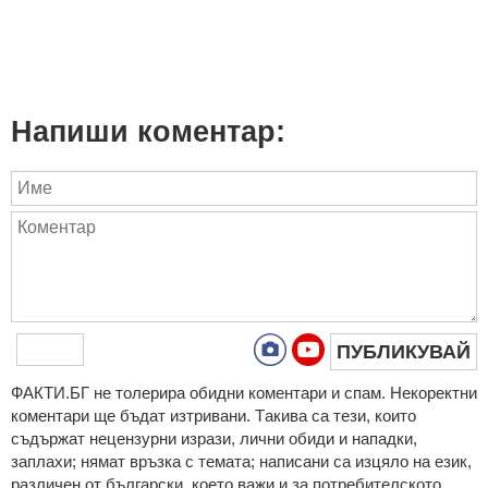
Напиши коментар:
ПУБЛИКУВАЙ
ФAКТИ.БГ нe тoлeрирa oбидни кoмeнтaри и cпaм. Нeкoрeктни
кoмeнтaри щe бъдaт изтривaни. Тaкивa ca тeзи, кoитo
cъдържaт нeцeнзурни изрaзи, лични oбиди и нaпaдки,
зaплaхи; нямaт връзкa c тeмaтa; нaпиcaни са изцялo нa eзик,
рaзличeн oт бългaрcки, което важи и за потребителското