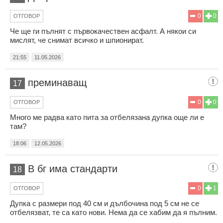
0
0
ОТГОВОР
Че ще ги пълнят с първокачествен асфалт. А някои си
мислят, че снимат всичко и шпионират.
21:55
11.05.2026
преминаващ
17
0
0
ОТГОВОР
Много ме радва като пита за отбелязана дупка още ли е
там?
18:06
12.05.2026
В бг има стандарти
18
0
1
ОТГОВОР
Дупка с размери под 40 см и дълбочина под 5 см не се
отбелязват, те са като нови. Нема да се хабим да я пълним.