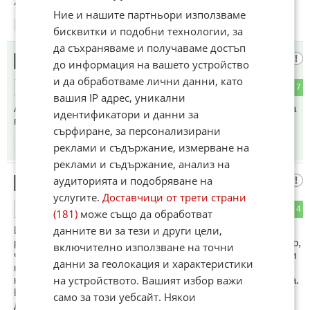
ХРАНИЛКА!
Ние и нашите партньори използваме
11:25
11.05.2026
бисквитки и подобни технологии, за
да съхраняваме и получаваме достъп
Закс
7
до информация на вашето устройство
и да обработваме лични данни, като
0
7
ОТГОВОР
вашия IP адрес, уникални
А дали общината иска да ремонтира тези дупки ? То и сега
идентификатори и данни за
във waze ги има !
сърфиране, за персонализирани
11:28
11.05.2026
реклами и съдържание, измерване на
реклами и съдържание, анализ на
аудиторията и подобряване на
хаха
8
услугите.
Доставчици от трети страни
0
4
ОТГОВОР
(181)
може също да обработват
данните ви за тези и други цели,
И какво е различното от досега? В момента човек може
ръчно да маркира дупка. Проблемът е, че са толкова много,
включително използване на точни
че в един момент на хората им писва от предупреждения и
данни за геолокация и характеристики
натискат "вече я няма". В България почти няма пътища с
на устройството. Вашият избор важи
над 1-2км без дупка или друга опасност от лоша подръжка.
Вече става същото и на запад със задлъжняването на
само за този уебсайт. Някои
държавите и все повечето опоскване на бюджетите.