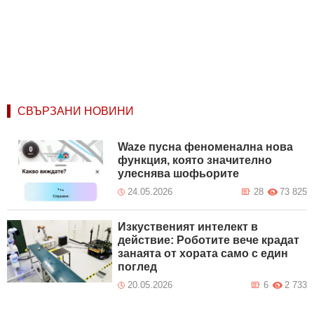
СВЪРЗАНИ НОВИНИ
Waze пусна феноменална нова
функция, която значително
улеснява шофьорите
24.05.2026
28
73 825
Изкуственият интелект в
действие: Роботите вече крадат
занаята от хората само с един
поглед
20.05.2026
6
2 733