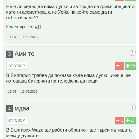
Не е ли редно да няма дупки и за тях да се грижи общината
като ги асфалтира, а не Уейз, на който само да ги
отбелзяваме?!
Коментиран от
#11
11:04
11.05.2026
Ами то
3
1
29
ОТГОВОР
В България трябва да показва къде няма дупки ,иначе ще
изтощава батерията на телефона да пищи
11:05
11.05.2026
мдаа
4
1
27
ОТГОВОР
В България Waze ще работи обратно - ще търси пътищата
между дупките.