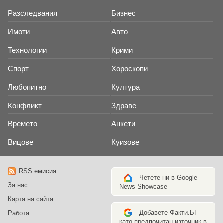
Разследвания
Бизнес
Имоти
Авто
Технологии
Крими
Спорт
Хороскопи
Любопитно
Култура
Конфликт
Здраве
Времето
Анкети
Вицове
Куизове
RSS емисия
Четете ни в Google
За нас
News Showcase
Карта на сайта
Добавете Факти.БГ
Работа
като предпочитан източник в