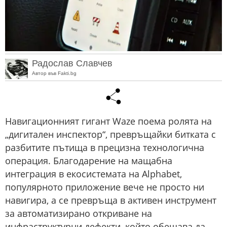
Радослав Славчев
Автор във Fakti.bg
Навигационният гигант Waze поема ролята на
„дигитален инспектор“, превръщайки битката с
разбитите пътища в прецизна технологична
операция. Благодарение на мащабна
интеграция в екосистемата на Alphabet,
популярното приложение вече не просто ни
навигира, а се превръща в активен инструмент
за автоматизирано откриване на
инфраструктурни дефекти, който обещава да