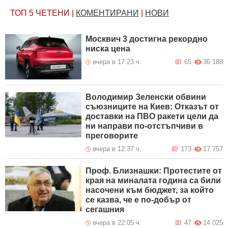
ТОП 5
ЧЕТЕНИ
|
КОМЕНТИРАНИ
|
НОВИ
Москвич 3 достигна рекордно
ниска цена
вчера в 17:23 ч.
65
36 188
Володимир Зеленски обвини
съюзниците на Киев: Отказът от
доставки на ПВО ракети цели да
ни направи по-отстъпчиви в
преговорите
вчера в 12:37 ч.
173
17 757
Проф. Близнашки: Протестите от
края на миналата година са били
насочени към бюджет, за който
се казва, че е по-добър от
сегашния
вчера в 22:05 ч.
47
14 025