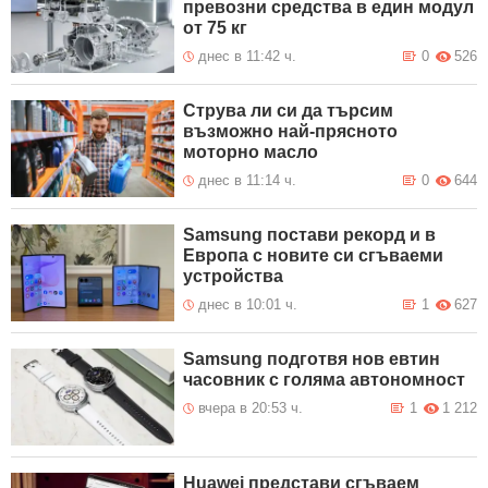
превозни средства в един модул
от 75 кг
днес в 11:42 ч.
0
526
Струва ли си да търсим
възможно най-прясното
моторно масло
днес в 11:14 ч.
0
644
Samsung постави рекорд и в
Европа с новите си сгъваеми
устройства
днес в 10:01 ч.
1
627
Samsung подготвя нов евтин
часовник с голяма автономност
вчера в 20:53 ч.
1
1 212
Huawei представи сгъваем