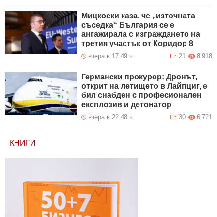
Мицкоски каза, че „източната
съседка“ България се е
ангажирала с изграждането на
третия участък от Коридор 8
вчера в 17:49 ч.
21
8 918
Германски прокурор: Дронът,
открит на летището в Лайпциг, е
бил снабден с професионален
експлозив и детонатор
вчера в 22:48 ч.
30
6 721
КНИГИ