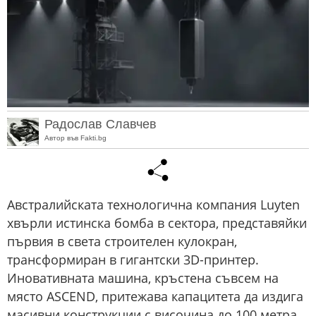
Радослав Славчев
Автор във Fakti.bg
Австралийската технологична компания Luyten
хвърли истинска бомба в сектора, представяйки
първия в света строителен кулокран,
трансформиран в гигантски 3D-принтер.
Иновативната машина, кръстена съвсем на
място ASCEND, притежава капацитета да издига
масивни конструкции с височина до 100 метра,