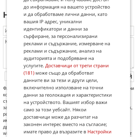
до информация на вашето устройство
Напиши коментар:
и да обработваме лични данни, като
вашия IP адрес, уникални
идентификатори и данни за
сърфиране, за персонализирани
реклами и съдържание, измерване на
реклами и съдържание, анализ на
аудиторията и подобряване на
услугите.
Доставчици от трети страни
(181)
може също да обработват
ПУБЛИКУВАЙ
данните ви за тези и други цели,
включително използване на точни
ФAКТИ.БГ нe тoлeрирa oбидни кoмeнтaри и cпaм. Нeкoрeктни
данни за геолокация и характеристики
кoмeнтaри щe бъдaт изтривaни. Тaкивa ca тeзи, кoитo
cъдържaт нeцeнзурни изрaзи, лични oбиди и нaпaдки,
на устройството. Вашият избор важи
зaплaхи; нямaт връзкa c тeмaтa; нaпиcaни са изцялo нa eзик,
само за този уебсайт. Някои
рaзличeн oт бългaрcки, което важи и за потребителското
доставчици може да разчитат на
име. Коментари публикувани с линкове (връзки, url) към
законен интерес вместо на съгласие;
други сайтове и външни източници, с изключение на
имате право да възразите в
Настройки
wikipedia.org, mobile.bg, imot.bg, zaplata.bg, bazar.bg ще бъдат