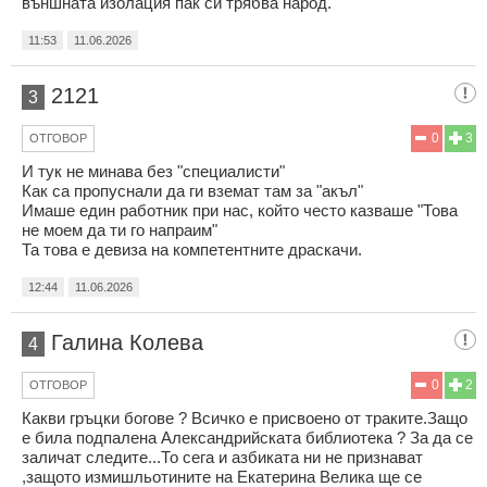
външната изолация пак си трябва народ.
11:53
11.06.2026
2121
3
0
3
ОТГОВОР
И тук не минава без "специалисти"
Как са пропуснали да ги вземат там за "акъл"
Имаше един работник при нас, който често казваше "Това
не моем да ти го напраим"
Та това е девиза на компетентните драскачи.
12:44
11.06.2026
Галина Колева
4
0
2
ОТГОВОР
Какви гръцки богове ? Всичко е присвоено от траките.Защо
е била подпалена Александрийската библиотека ? За да се
заличат следите...То сега и азбиката ни не признават
,защото измишльотините на Екатерина Велика ще се