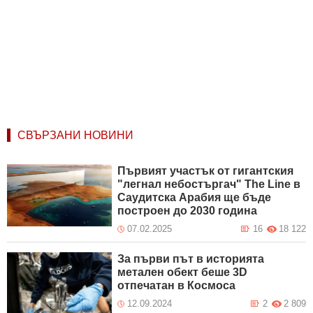
СВЪРЗАНИ НОВИНИ
Първият участък от гигантския
"легнал небостъргач" The Line в
Саудитска Арабия ще бъде
построен до 2030 година
07.02.2025
16
18 122
За първи път в историята
метален обект беше 3D
отпечатан в Космоса
12.09.2024
2
2 809