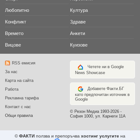
Любопитно
Култура
Конфликт
Здраве
Времето
Анкети
Вицове
Куизове
RSS емисия
Четете ни в Google
За нас
News Showcase
Карта на сайта
Добавете Факти.БГ
Работа
като предпочитан източник в
Рекламна тарифа
Google
Контакт с нас
© Резон Медиа 1993-2026 -
Общи правила
София 1000, ул. Карнеги 11А
©
ФАКТИ
ползва и препоръчва
хостинг услугите
на