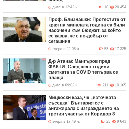
днес в 12:42 ч.
10
20 454
Проф. Близнашки: Протестите от
края на миналата година са били
насочени към бюджет, за който
се казва, че е по-добър от
сегашния
вчера в 22:05 ч.
53
17 325
Д-р Атанас Мангъров пред
ФАКТИ: След шест години
сметката за COVID тепърва се
плаща
днес в 09:02 ч.
211
10 165
Мицкоски каза, че „източната
съседка“ България се е
ангажирала с изграждането на
третия участък от Коридор 8
вчера в 17:49 ч.
23
9 643