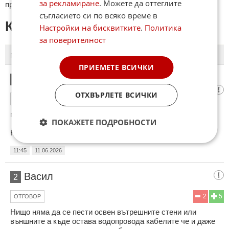
за рекламиране
. Можете да оттеглите
премахнати.
съгласието си по всяко време в
КОМЕНТАРИ КЪМ СТАТИЯТА
Настройки на бисквитките
.
Политика
за поверителност
ПОСЛЕДНИ
ПЪРВИ
ПРИЕМЕТЕ ВСИЧКИ
Добре, едно въпросче, за един преятел,
1
ОТХВЪРЛЕТЕ ВСИЧКИ
2
2
ОТГОВОР
питам?
ПОКАЖЕТЕ ПОДРОБНОСТИ
Нас баламите кво ще ни правят?😁
11:45
11.06.2026
Васил
2
2
5
ОТГОВОР
Нищо няма да се пести освен вътрешните стени или
външните а къде остава водопровода кабелите че и даже