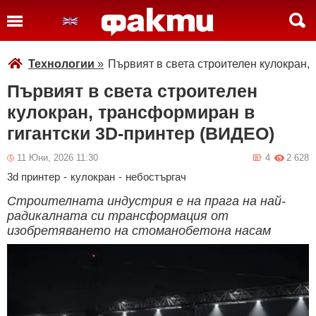
Технологии
»
Първият в света строителен кулокран,
Първият в света строителен
кулокран, трансформиран в
гигантски 3D-принтер (ВИДЕО)
11 Юни, 2026 11:30
4
2 628
3d принтер
-
кулокран
-
небостъргач
Строителната индустрия е на прага на най-
радикалната си трансформация от
изобретяването на стоманобетона насам