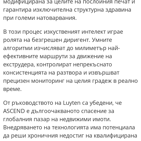
модифицирана за целите на послойния печат и
гарантира изключителна структурна здравина
при големи натоварвания.
В този процес изкуственият интелект играе
ролята на безгрешен диригент. Умните
алгоритми изчисляват до милиметър най-
ефективните маршрути за движение на
екструдера, контролират непрекъснато
консистенцията на разтвора и извършват
прецизен мониторинг на целия градеж в реално
време.
От ръководството на Luyten са убедени, че
ASCEND е дългоочакваното спасение за
глобалния пазар на недвижими имоти.
Внедряването на технологията има потенциала
да реши хроничния недостиг на квалифицирана