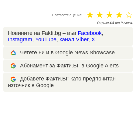
☆
☆
☆
☆
☆
Поставете оценка:
Оценка
4.6
от
9
гласа.
Новините на Fakti.bg – във
Facebook
,
Instagram
,
YouTube
,
канал Viber
,
X
Четете ни и в Google News Showcase
Абонамент за Факти.БГ в Google Alerts
Добавете Факти.БГ като предпочитан
източник в Google