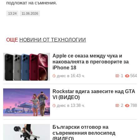
подложат на съмнения.
13:24
11.06.2026
ОЩЕ
НОВИНИ ОТ ТЕХНОЛОГИИ
Apple се оказа между чука и
наковалнята в преговорите за
iPhone 18
днес в 16:43 ч.
1
564
Rockstar вдига завесите над GTA
VI (ВИДЕО)
днес в 13:38 ч.
2
788
Български отговор на
съвременния велосипед
(ВИДЕО)