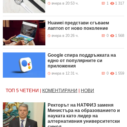
вчера в 20:53 ч.
1
1 317
Huawei представи сгъваем
лаптоп от ново поколение
вчера в 20:26 ч.
0
1 568
Google спира поддръжката на
едно от популярните си
приложения
вчера в 12:31 ч.
0
1 559
ТОП 5
ЧЕТЕНИ
|
КОМЕНТИРАНИ
|
НОВИ
Ректорът на НАТФИЗ заменя
Министъра на образованието и
науката като лидер на
алтернативния университетски
синод