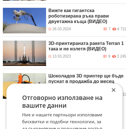
Вижте как гигантска
роботизирана ръка прави
двуетажна къща (ВИДЕО)
26.03.2024
7
4 711
3D-принтираната ракета Terran 1
така и не излетя (ВИДЕО)
13.03.2023
9
3 245
Шоколадов 3D принтер ще бъде
пуснат в продажба до месец
(ВИДЕО)
×
10.03.2023
4
3 611
Отговорно използване на
вашите данни
Ние и нашите партньори използваме
бисквитки и подобни технологии, за
да съхраняваме и получаваме достъп