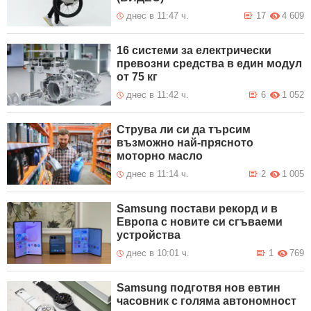
днес в 11:47 ч.
17
4 609
16 системи за електрически
превозни средства в един модул
от 75 кг
днес в 11:42 ч.
6
1 052
Струва ли си да търсим
възможно най-прясното
моторно масло
днес в 11:14 ч.
2
1 005
Samsung постави рекорд и в
Европа с новите си сгъваеми
устройства
днес в 10:01 ч.
1
769
Samsung подготвя нов евтин
часовник с голяма автономност