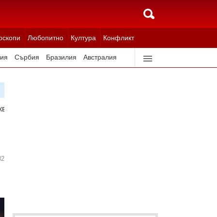
оскопи
Любопитно
Култура
Конфликт
ия
Сърбия
Бразилия
Австралия
идерландия
Северна Корея
квото си поискаме
82