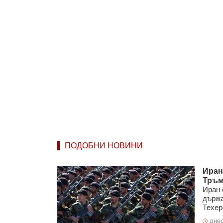
ПОДОБНИ НОВИНИ
Иран
Тръм
Иран 
държа
Техер
днес