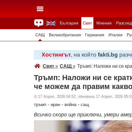
България
Свят
Мнения
Разслед
Здраве
Времето
Анкети
Вицове
Куизове
САЩ
Великобритания
Германия
Италия
Ру
Япония
Швейцария
Северна Македония
Тур
Хостингът
, на който
fakti.bg
разчи
Всички държави
Унгария
Свят
»
САЩ
»
Тръмп: Наложи ни се кра
Тръмп: Наложи ни се кратк
че можем да правим какво
17 Април, 2026 04:52, обновена 17 Април, 2026 05:0
тръмп
-
иран
-
война
-
сащ
Всичко скоро ще приключи, умери ам