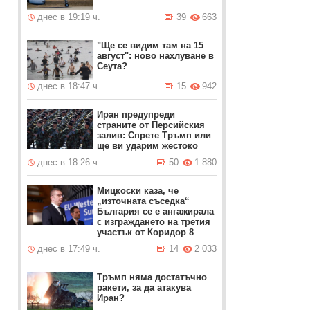
днес в 19:19 ч.
39
663
"Ще се видим там на 15
август": ново нахлуване в
Сеута?
днес в 18:47 ч.
15
942
Иран предупреди
страните от Персийския
залив: Спрете Тръмп или
ще ви ударим жестоко
днес в 18:26 ч.
50
1 880
Мицкоски каза, че
„източната съседка“
България се е ангажирала
с изграждането на третия
участък от Коридор 8
днес в 17:49 ч.
14
2 033
Тръмп няма достатъчно
ракети, за да атакува
Иран?