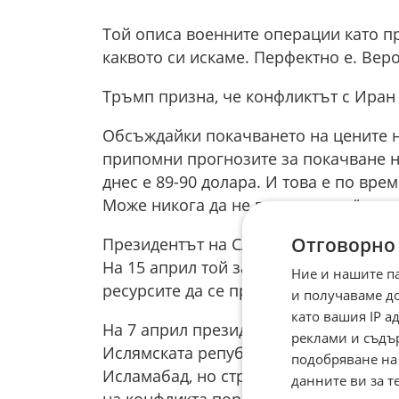
Той описа военните операции като п
каквото си искаме. Перфектно е. Вер
Тръмп призна, че конфликтът с Иран
Обсъждайки покачването на цените н
припомни прогнозите за покачване на
днес е 89-90 долара. И това е по вре
Може никога да не го направим“, заяв
Отговорно
Президентът на САЩ многократно е з
На 15 април той заяви, че това е „мн
Ние и нашите п
ресурсите да се противопостави на С
и получаваме д
като вашия IP 
На 7 април президентът на САЩ обяв
реклами и съдъ
Ислямската република. На 11 април 
подобряване на
Исламабад, но страните не успяха да
данните ви за т
на конфликта поради редица различия