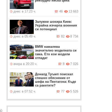
рекордно ниска цена
днес в 17:23 ч.
46
13 663
Залужни шокира Киев:
Украйна изчерпа военния
си потенциал
днес в 05:49 ч.
82
8 734
BMW намалява
значително моделната си
гама. Ето кои модели
отпадат
вчера в 20:20 ч.
8
7 026
Доналд Тръмп поискал
спешно обяснение от
шефа на Пентагона: Къде
са ракетите?
днес в 07:52 ч.
77
5 526
80