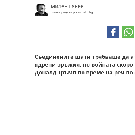
Милен Ганев
Главен редактор във Fakti.bg
Съединените щати трябваше да ата
ядрени оръжия, но войната скоро
Доналд Тръмп по време на реч по 