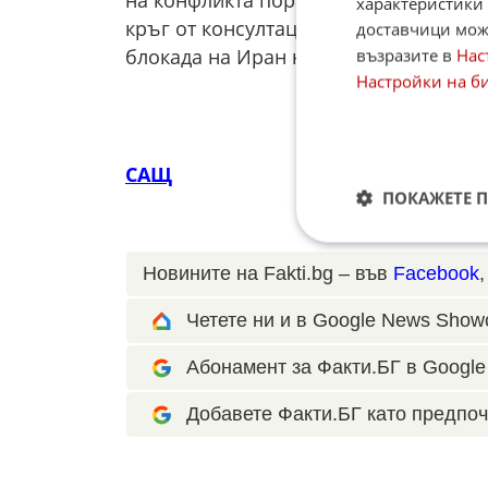
характеристики 
кръг от консултации. След неуспеш
доставчици може
блокада на Иран на 13 април.
възразите в
Нас
Настройки на б
САЩ
ПОКАЖЕТЕ 
Новините на Fakti.bg – във
Facebook
Четете ни и в Google News Show
Абонамент за Факти.БГ в Google 
Добавете Факти.БГ като предпоч