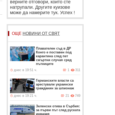
верните отговори, които сте
натрупали. Другите куизове
може да намерите тук. Успех !
ОЩЕ
НОВИНИ ОТ СВЯТ
Плавателен съд в ДР
Конго е поставен под
карантина след пет
смъртни случая сред
пътниците
днес в 19:51 ч.
1
311
Германските власти са
арестували украински
гражданин за шпионаж
днес в 19:21 ч.
21
749
Зеленски отива в Сърбия:
за първи път след руската
инвазия