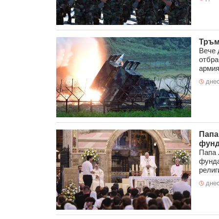
Тръм
Вече 
отбра
армия
днес
Папа
фунд
Папа 
фунда
религи
днес