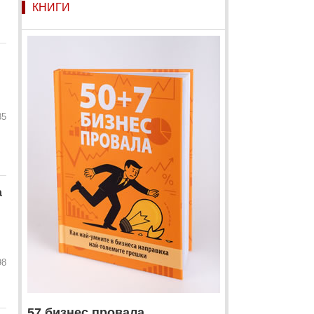
КНИГИ
35
а
98
57 бизнес провала