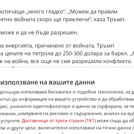
ротичащи „много гладко“. „Можем да правим
оятно войната скоро ще приключи“, каза Тръмп.
 може и да не бъде разрешен.
а енергията, причинено от войната, Тръмп
 цените на петрола до 250-300 долара за барел. „
ме на война, все още не сме разрешили конфликта.
и той.
 използване на вашите данни
аявявал, че войната с Иран ще приключи бързо.
ого близо“, отчасти защото Техеран вече няма
артньори използваме бисквитки и подобни технологии, за 
АЩ.
остъп до информация на вашето устройство и да обработва
адрес, уникални идентификатори и данни за сърфиране, за 
и двуседмично взаимно прекратяване на огъня с
ржание, измерване на реклами и съдържание, анализ на ау
Иран и САЩ проведоха няколко кръга преговори в
 услугите.
Доставчици от трети страни (181)
може също да об
 постигнат споразумение за дългосрочно уреждане
ези и други цели, включително използване на точни данни 
. Все още не е известно дали ще се проведе нов