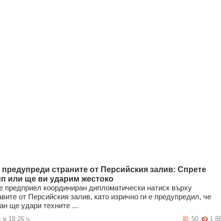
 предупреди страните от Персийския залив: Спрете
п или ще ви ударим жестоко
е предприел координиран дипломатически натиск върху
вите от Персийския залив, като изрично ги е предупредил, че
ан ще удари техните ...
 в 18:26 ч.
50
1 8