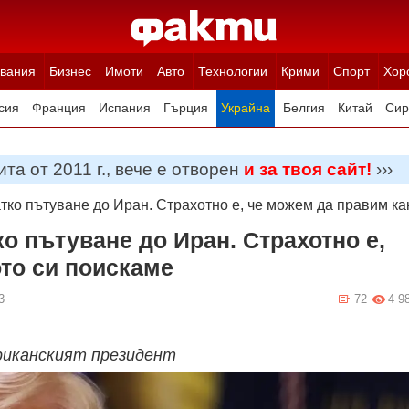
вания
Бизнес
Имоти
Авто
Технологии
Крими
Спорт
Хор
сия
Франция
Испания
Гърция
Украйна
Белгия
Китай
Сир
ция
Полша
Румъния
Иран (Ислямска Република)
Австрия
Н
та от 2011 г., вече е отворен
и за твоя сайт!
›››
тко пътуване до Иран. Страхотно е, че можем да правим ка
о пътуване до Иран. Страхотно е,
то си поискаме
3
72
4 9
ериканският президент