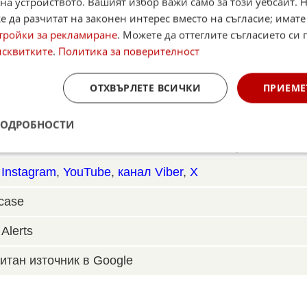
на устройството. Вашият избор важи само за този уебсайт. 
ните преговори САЩ наложиха военноморска
 да разчитат на законен интерес вместо на съгласие; имате
тройки за рекламиране
. Можете да оттеглите съгласието си 
исквитките
.
Политика за поверителност
ОТХВЪРЛЕТЕ ВСИЧКИ
ПРИЕМЕ
☆
☆
☆
☆
ПОДРОБНОСТИ
Поставете оценка:
Оценка
1.6
от
37
глас
,
Instagram
,
YouTube
,
канал Viber
,
X
case
Alerts
итан източник в Google