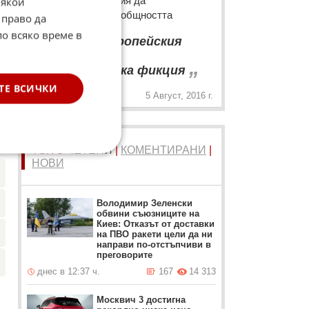
възможността Турция да
Някои
се присъедини към общността
 право да
“
по всяко време в
Турция в Европейския
съюз? Това е
„
дипломатическа фикция
ТЕ ВСИЧКИ
5 Август, 2016 г.
☆
а.
ТОП 5
ЧЕТЕНИ
|
КОМЕНТИРАНИ
|
НОВИ
Володимир Зеленски
обвини съюзниците на
Киев: Отказът от доставки
на ПВО ракети цели да ни
направи по-отстъпчиви в
преговорите
днес в 12:37 ч.
167
14 313
Москвич 3 достигна