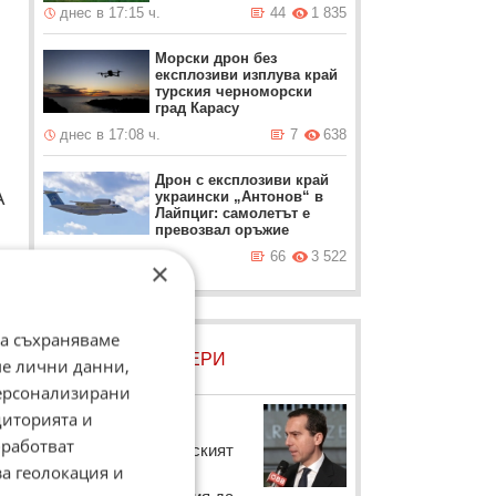
днес в 17:15 ч.
44
1 835
Морски дрон без
експлозиви изплува край
турския черноморски
град Карасу
днес в 17:08 ч.
7
638
Дрон с експлозиви край
А
украински „Антонов“ в
Лайпциг: самолетът е
превозвал оръжие
днес в 16:26 ч.
66
3 522
×
да съхраняваме
ЛОВЦИ НА БИСЕРИ
ме лични данни,
персонализирани
Кристиан Керн
диторията и
работват
Това заяви австрийският
за геолокация и
премиер по повод