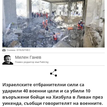
Снимка: ЕПА/БГНЕС
Милен Ганев
Главен редактор във Fakti.bg
Израелските отбранителни сили са
ударили 40 военни цели и са убили 10
въоръжени бойци на Хизбула в Ливан през
уикенда, съобщи говорителят на военните.