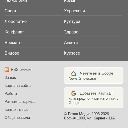
Технологии
Крими
Спорт
Хороскопи
Любопитно
Култура
Конфликт
Здраве
Времето
Анкети
Вицове
Куизове
RSS емисия
Четете ни в Google
За нас
News Showcase
Карта на сайта
Добавете Факти.БГ
Работа
като предпочитан източник в
Рекламна тарифа
Google
Контакт с нас
© Резон Медиа 1993-2026 -
Общи правила
София 1000, ул. Карнеги 11А