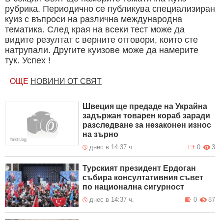
рубрика. Периодично се публикува специализиран
куиз с въпроси на различна международна
тематика. След края на всеки тест може да
видите резултат с верните отговори, които сте
натрупали. Другите куизове може да намерите
тук. Успех !
ОЩЕ
НОВИНИ ОТ СВЯТ
Швеция ще предаде на Украйна
задържан товарен кораб заради
разследване за незаконен износ
на зърно
днес в 14:37 ч.
0
3
Турският президент Ердоган
събира консултативния съвет
по национална сигурност
днес в 14:37 ч.
0
87