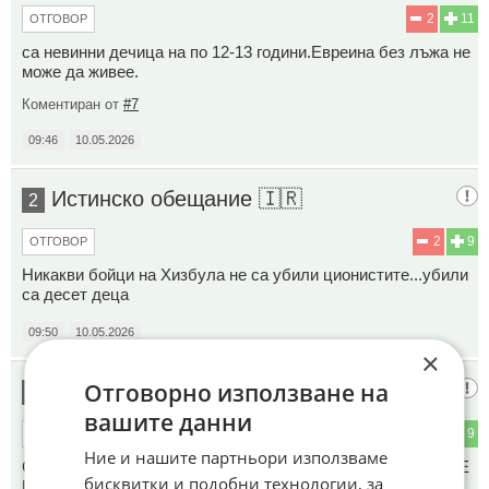
2
11
ОТГОВОР
са невинни дечица на по 12-13 години.Евреина без лъжа не
може да живее.
Коментиран от
#7
09:46
10.05.2026
Истинско обещание 🇮🇷
2
2
9
ОТГОВОР
Никакви бойци на Хизбула не са убили ционистите...убили
са десет деца
09:50
10.05.2026
×
Отговорно използване на
ТЕЗИ САТАНИСТИ
3
вашите данни
1
9
ОТГОВОР
Ние и нашите партньори използваме
С НЯКАКЪВ СПЕЦИАЛЕН БРОЯЧ ЛИ БРОЯТ ЖЕРТВИТЕ
бисквитки и подобни технологии, за
ИЛИ КАКТО ВИНАГИ СИ ПИШАТ КАКВОТО СИ ИСКАТ