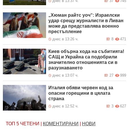
днес в 13:37 ч.
37
745
„Хюман райтс уоч“: Израелски
удар срещу журналисти в Ливан
може да представлява военно
престъпление
днес в 13:26 ч.
8
471
Киев обърна хода на събитията!
САЩ и Украйна са подобрили
значително отношенията си в
разузнаването
днес в 13:07 ч.
27
999
Италия обяви червен код за
опасни горещини в цялата
страна
днес в 12:52 ч.
3
627
ТОП 5
ЧЕТЕНИ
|
КОМЕНТИРАНИ
|
НОВИ