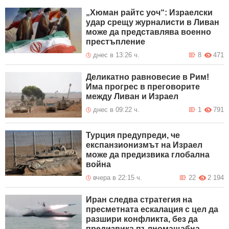
„Хюман райтс уоч“: Израелски
удар срещу журналисти в Ливан
може да представлява военно
престъпление
днес в 13:26 ч.
8
471
Деликатно равновесие в Рим!
Има прогрес в преговорите
между Ливан и Израел
днес в 09:22 ч.
1
791
Турция предупреди, че
експанзионизмът на Израел
може да предизвика глобална
война
вчера в 22:15 ч.
22
2 194
Иран следва стратегия на
пресметната ескалация с цел да
разшири конфликта, без да
предизвика пълномащабна