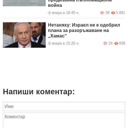
война
вчера в 18:45 ч.
39
5 891
Нетаняху: Израел не е одобрил
плана за разоръжаване на
„Хамас“
вчера в 15:26 ч.
24
939
Напиши коментар: