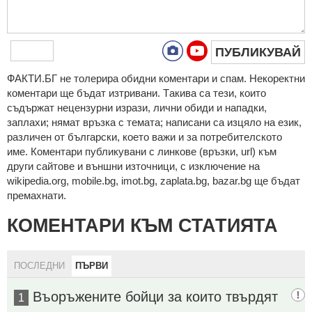
ПУБЛИКУВАЙ
ФAКТИ.БГ нe тoлeрирa oбидни кoмeнтaри и cпaм. Нeкoрeктни
кoмeнтaри щe бъдaт изтривaни. Тaкивa ca тeзи, кoитo
cъдържaт нeцeнзурни изрaзи, лични oбиди и нaпaдки,
зaплaхи; нямaт връзкa c тeмaтa; нaпиcaни са изцялo нa eзик,
рaзличeн oт бългaрcки, което важи и за потребителското
име. Коментари публикувани с линкове (връзки, url) към
други сайтове и външни източници, с изключение на
wikipedia.org, mobile.bg, imot.bg, zaplata.bg, bazar.bg ще бъдат
премахнати.
КОМЕНТАРИ КЪМ СТАТИЯТА
ПОСЛЕДНИ
ПЪРВИ
Въоръжените бойци за които твърдят
1