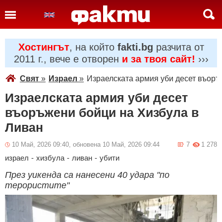
Хостингът
, на който
fakti.bg
разчита от
2011 г., вече е отворен
и за твоя сайт!
›››
Свят
»
Израел
»
Израелската армия уби десет въоръ
Израелската армия уби десет
въоръжени бойци на Хизбула в
Ливан
10 Май, 2026 09:40, обновена 10 Май, 2026 09:44
7
1 278
израел
-
хизбула
-
ливан
-
убити
През уикенда са нанесени 40 удара "по
терористите"