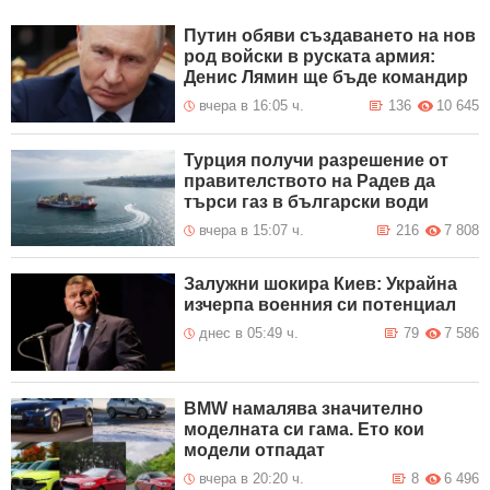
Путин обяви създаването на нов
род войски в руската армия:
Денис Лямин ще бъде командир
вчера в 16:05 ч.
136
10 645
Турция получи разрешение от
правителството на Радев да
търси газ в български води
вчера в 15:07 ч.
216
7 808
Залужни шокира Киев: Украйна
изчерпа военния си потенциал
днес в 05:49 ч.
79
7 586
BMW намалява значително
моделната си гама. Ето кои
модели отпадат
вчера в 20:20 ч.
8
6 496