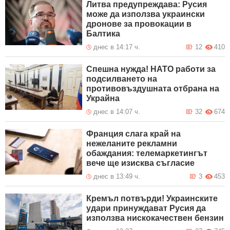
Литва предупреждава: Русия
може да използва украински
дронове за провокации в
Балтика
днес в 14:17 ч.
12
410
Спешна нужда! НАТО работи за
подсилването на
противовъздушната отбрана на
Украйна
днес в 14:07 ч.
32
674
Франция слага край на
нежеланите рекламни
обаждания: телемаркетингът
вече ще изисква съгласие
днес в 13:49 ч.
3
453
Кремъл потвърди! Украинските
удари принуждават Русия да
използва нискокачествен бензин