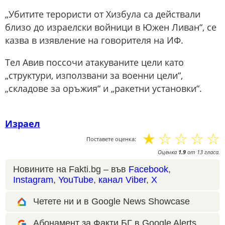
„Убитите терористи от Хизбула са действали
близо до израелски войници в Южен Ливан“, се
казва в изявление на говорителя на ИФ.
Тел Авив поссочи атакуваните цели като
„структури, използвани за военни цели“,
„складове за оръжия“ и „ракетни установки“.
Израел
☆
☆
☆
☆
☆
Поставете оценка:
Оценка
1.9
от
13
гласа.
Новините на Fakti.bg – във
Facebook
,
Instagram
,
YouTube
,
канал Viber
,
X
Четете ни и в Google News Showcase
Абонамент за Факти.БГ в Google Alerts