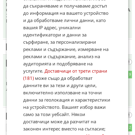
ПОНЕЖЕ ПОЧТИ ВСИЧКИ МЕДИИ СА ТЯХНА
да съхраняваме и получаваме достъп
СОБСТВЕНОСТ. НЕСЛУЧАЙНО УВЕЛИЧАВАТ БЮДЖЕТА
до информация на вашето устройство
ЗА ПРОПАГАНДА И ИЗЧИСТВАНЕ НА ИМИДЖА СИ
и да обработваме лични данни, като
ПЕТКРАТНО.
вашия IP адрес, уникални
09:53
10.05.2026
идентификатори и данни за
сърфиране, за персонализирани
4
Този коментар е премахнат от модератор.
реклами и съдържание, измерване на
реклами и съдържание, анализ на
еврейски принцип
5
аудиторията и подобряване на
услугите.
Доставчици от трети страни
1
9
ОТГОВОР
(181)
може също да обработват
Щом не си евреин значи си от Хамаз или Хизбулах.Ейй че
данните ви за тези и други цели,
лош ген.
включително използване на точни
данни за геолокация и характеристики
09:57
10.05.2026
на устройството. Вашият избор важи
само за този уебсайт. Някои
Българин
6
доставчици може да разчитат на
7
2
ОТГОВОР
законен интерес вместо на съгласие;