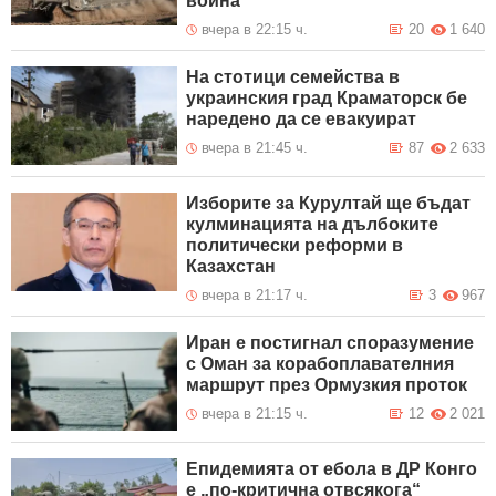
война
вчера в 22:15 ч.
20
1 640
На стотици семейства в
украинския град Краматорск бе
наредено да се евакуират
вчера в 21:45 ч.
87
2 633
Изборите за Курултай ще бъдат
кулминацията на дълбоките
политически реформи в
Казахстан
вчера в 21:17 ч.
3
967
Иран е постигнал споразумение
с Оман за корабоплавателния
маршрут през Ормузкия проток
вчера в 21:15 ч.
12
2 021
Епидемията от ебола в ДР Конго
е „по-критична отвсякога“