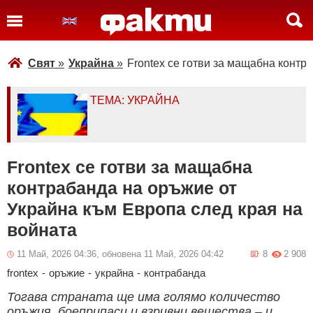
Свят
»
Украйна
»
Frontex се готви за мащабна контр
ТЕМА: УКРАЙНА
Frontex се готви за мащабна
контрабанда на оръжие от
Украйна към Европа след края на
войната
11 Май, 2026 04:36, обновена 11 Май, 2026 04:42
8
2 908
frontex
-
оръжие
-
украйна
-
контрабанда
Тогава страната ще има голямо количество
оръжия, боеприпаси и взривни вещества – и