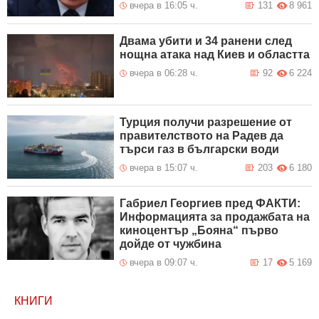
вчера в 16:05 ч.
131
8 961
Двама убити и 34 ранени след
нощна атака над Киев и областта
вчера в 06:28 ч.
92
6 224
Турция получи разрешение от
правителството на Радев да
търси газ в български води
вчера в 15:07 ч.
203
6 180
Габриел Георгиев пред ФАКТИ:
Информацията за продажбата на
киноцентър „Бояна“ първо
дойде от чужбина
вчера в 09:07 ч.
17
5 169
КНИГИ