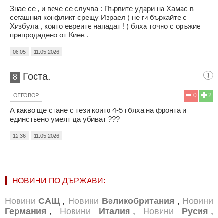
Знае се , и вече се случва : Първите удари на Хамас в
сегашния конфликт срещу Израел ( не ги бъркайте с
Хизбула , които евреите нападат ! ) бяха точно с оръжие
препродадено от Киев .
08:05
11.05.2026
Госта.
8
0
2
ОТГОВОР
А какво ще стане с тези които 4-5 г.бяха на фронта и
единствено умеят да убиват ???
12:36
11.05.2026
НОВИНИ ПО ДЪРЖАВИ:
Новини
САЩ
,
Новини
Великобритания
,
Новини
Германия
,
Новини
Италия
,
Новини
Русия
,