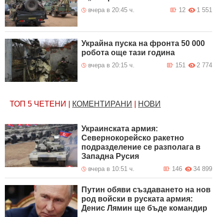
вчера в 20:45 ч.
12
1 551
Украйна пуска на фронта 50 000
робота още тази година
вчера в 20:15 ч.
151
2 774
ТОП 5
ЧЕТЕНИ
|
КОМЕНТИРАНИ
|
НОВИ
Украинската армия:
Севернокорейско ракетно
подразделение се разполага в
Западна Русия
вчера в 10:51 ч.
146
34 899
Путин обяви създаването на нов
род войски в руската армия:
Денис Лямин ще бъде командир