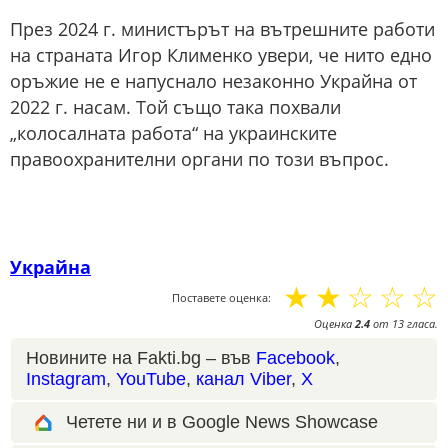
През 2024 г. министърът на вътрешните работи
на страната Игор Клименко увери, че нито едно
оръжие не е напуснало незаконно Украйна от
2022 г. насам. Той също така похвали
„колосалната работа“ на украинските
правоохранителни органи по този въпрос.
Украйна
☆
☆
☆
☆
☆
Поставете оценка:
Оценка
2.4
от
13
гласа.
Новините на Fakti.bg – във
Facebook
,
Instagram
,
YouTube
,
канал Viber
,
X
Четете ни и в Google News Showcase