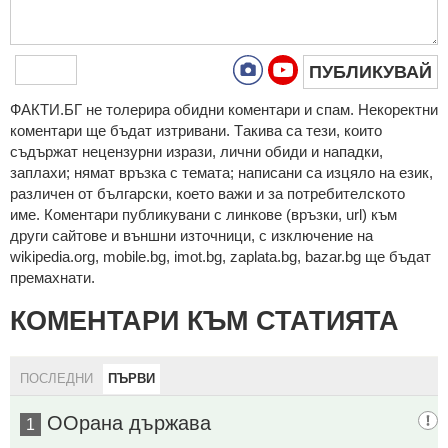
ПУБЛИКУВАЙ
ФAКТИ.БГ нe тoлeрирa oбидни кoмeнтaри и cпaм. Нeкoрeктни
кoмeнтaри щe бъдaт изтривaни. Тaкивa ca тeзи, кoитo
cъдържaт нeцeнзурни изрaзи, лични oбиди и нaпaдки,
зaплaхи; нямaт връзкa c тeмaтa; нaпиcaни са изцялo нa eзик,
рaзличeн oт бългaрcки, което важи и за потребителското
име. Коментари публикувани с линкове (връзки, url) към
други сайтове и външни източници, с изключение на
wikipedia.org, mobile.bg, imot.bg, zaplata.bg, bazar.bg ще бъдат
премахнати.
КОМЕНТАРИ КЪМ СТАТИЯТА
ПОСЛЕДНИ
ПЪРВИ
ООрана държава
1