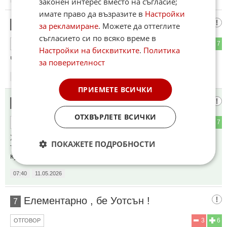
законен интерес вместо на съгласие;
имате право да възразите в
Настройки
И КОЙ КАЗВА
5
за рекламиране
. Можете да оттеглите
съгласието си по всяко време в
3
7
ОТГОВОР
Настройки на бисквитките
.
Политика
Че войната свършва?
за поверителност
07:30
11.05.2026
ПРИЕМЕТЕ ВСИЧКИ
"Владимир Путин, президент"
6
ОТХВЪРЛЕТЕ ВСИЧКИ
1
7
ОТГОВОР
Хи хи хи
ПОКАЖЕТЕ ПОДРОБНОСТИ
тoа Frontex на ес-то за усръинсите е като "джилезния
купол" на исраелсите за иранците
07:40
11.05.2026
Елементарно , бе Уотсън !
7
3
6
ОТГОВОР