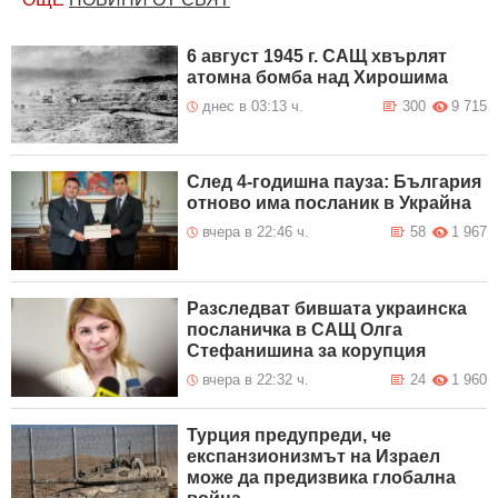
6 август 1945 г. САЩ хвърлят
атомна бомба над Хирошима
днес в 03:13 ч.
300
9 715
След 4-годишна пауза: България
отново има посланик в Украйна
вчера в 22:46 ч.
58
1 967
Разследват бившата украинска
посланичка в САЩ Олга
Стефанишина за корупция
вчера в 22:32 ч.
24
1 960
Турция предупреди, че
експанзионизмът на Израел
може да предизвика глобална