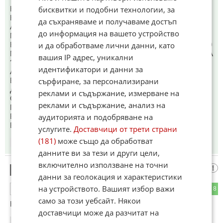
НА КОГО ТЕЯ КОМПРОНОМЕРА БЕ МАФИОТЧЕТА, МА
бисквитки и подобни технологии, за
НАЛИ И ВИЕ СТЕ ВЪТРЕ В ИГРАТА .
да съхраняваме и получаваме достъп
А ДО СЕГА КЪДЕ СА ИЗПАРИЛИТЕ СЕ НАД 100
до информация на вашето устройство
МИЛЯРДА ДОЛАРА!
КЪДЕ СА ОТЧЕТИТЕ ЗА ИЗРАЗХОДЕНИЕ ВЕЧЕ НАД 400
и да обработваме лични данни, като
МИЛЯРДА ЕВРО ПОМОЩИ , ДАДЕНИ НА УКРОХУНТАТА
вашия IP адрес, уникални
??
идентификатори и данни за
АЛАБАЛИСТИКАТА СИ Я ЗАПАЗЕТЕ ЗА ВАС , КОЛКО
БИЛИ БЛЯ, БЛЯ БЛЯ !!
сърфиране, за персонализирани
ДАЙТЕ ОТЧЕТИТЕ ЗА ИЗРАЗХОДВАНИТЕ ЧУТОВИЩНИ
реклами и съдържание, измерване на
СУМИ !!!! НЯМА ТАКИВА , НАЛИ !! А ЗАЩО НЯМА ?? ХА
реклами и съдържание, анализ на
ПОЗНАЙТЕ ЗАЩО ! ЗАЩОТО НЯМА ЧИТАВ ТАМ ,
ВСИЧКИ СА В КЮПА ВКУПОМ С
аудиторията и подобряване на
ЕВРОДАЛАВЕРАДЖИЙСКАТА ВЪРХУШКА!
услугите.
Доставчици от трети страни
(181)
може също да обработват
06:56
11.05.2026
данните ви за тези и други цели,
включително използване на точни
Зелени капачки
4
данни за геолокация и характеристики
на устройството. Вашият избор важи
4
8
ОТГОВОР
само за този уебсайт. Някои
Като нищо ще се окаже в ИДИЛ и Иран.
доставчици може да разчитат на
07:05
11.05.2026