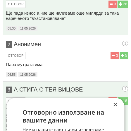
3
26
ОТГОВОР
Ще пада износ а ние ще наливаме още милярди за така
нареченото "възстановяване"
05:30
11.05.2026
Анонимен
2
3
5
ОТГОВОР
Пара мутрата има!
06:55
11.05.2026
А СТИГА С ТЕЯ ВИЦОВЕ
3
3
18
ОТГОВОР
×
Той също така похвали „колосалната работа“ на
Отговорно използване на
украинските правоохранителни органи по този въпрос.
вашите данни
МА ВЕРНО ЛИ ??АЙ,АЙ,АЙ, ГЛЕДАЙ ТИ ПРАВДИВОДСТ
СЕ СЛУЧВА В ЕДНА ПРОПИТА ОТ КОРУПЦИЯ
Ние и нашите партньори използваме
ТЕРИТОРИЯ!