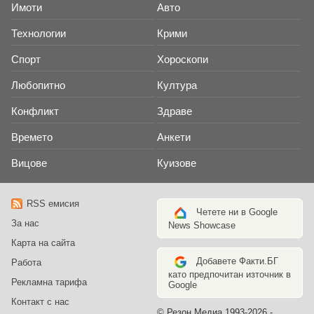
Имоти
Авто
Технологии
Крими
Спорт
Хороскопи
Любопитно
Култура
Конфликт
Здраве
Времето
Анкети
Вицове
Куизове
RSS емисия
Четете ни в Google
За нас
News Showcase
Карта на сайта
Добавете Факти.БГ
Работа
като предпочитан източник в
Рекламна тарифа
Google
Контакт с нас
© Резон Медиа 1993-2026 -