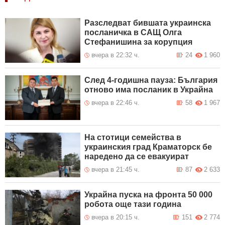
Разследват бившата украинска
посланичка в САЩ Олга
Стефанишина за корупция
вчера в 22:32 ч.
24
1 960
След 4-годишна пауза: България
отново има посланик в Украйна
вчера в 22:46 ч.
58
1 967
На стотици семейства в
украинския град Краматорск бе
наредено да се евакуират
вчера в 21:45 ч.
87
2 633
Украйна пуска на фронта 50 000
робота още тази година
вчера в 20:15 ч.
151
2 774