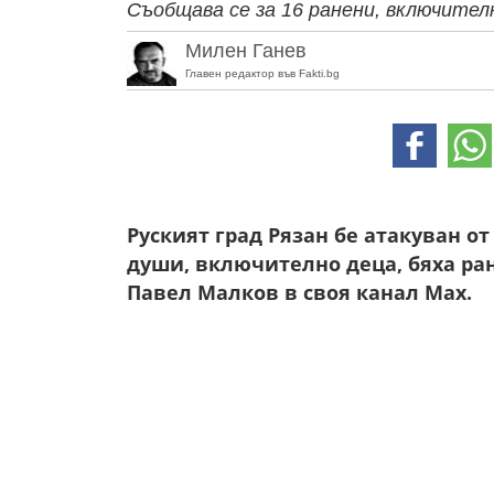
Съобщава се за 16 ранени, включител
Милен Ганев
Главен редактор във Fakti.bg
Руският град Рязан бе атакуван от
души, включително деца, бяха ран
Павел Малков в своя канал Max.