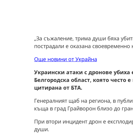
„За съжаление, трима души бяха убит
пострадали е оказана своевременно 
Още новини от Украйна
Украински атаки с дронове убиха 
Белгородска област, която често е
цитирана от БТА.
Генералният щаб на региона, в публи
къща в град Грайворон близо до гран
При втори инцидент дрон е експлодир
души.