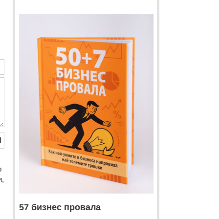
Й
o
и,
57 бизнес провала