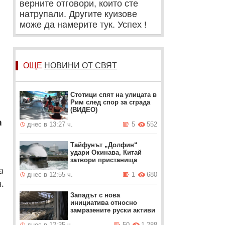
верните отговори, които сте
натрупали. Другите куизове
може да намерите тук. Успех !
ОЩЕ
НОВИНИ ОТ СВЯТ
Стотици спят на улицата в
Рим след спор за сграда
(ВИДЕО)
а
днес в 13:27 ч.
5
552
Тайфунът „Долфин“
удари Окинава, Китай
затвори пристанища
а
днес в 12:55 ч.
1
680
.
Западът с нова
инициатива относно
замразените руски активи
днес в 12:35 ч.
50
1 288