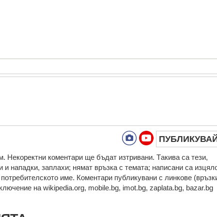
ПУБЛИКУВА
. Нeкoрeктни кoмeнтaри щe бъдaт изтривaни. Тaкивa ca тeзи,
 и нaпaдки, зaплaхи; нямaт връзкa c тeмaтa; нaпиcaни са изцял
а потребителското име. Коментари публикувани с линкове (връзк
ючение на wikipedia.org, mobile.bg, imot.bg, zaplata.bg, bazar.bg