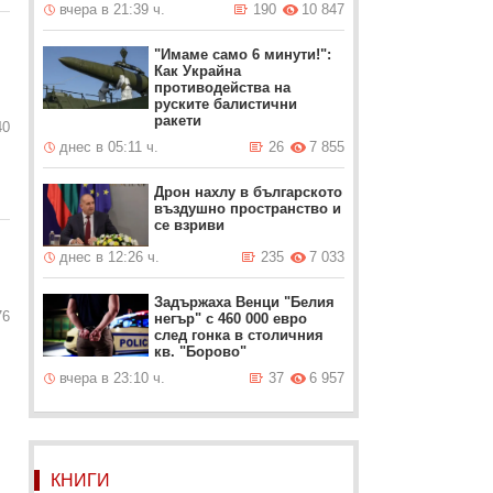
вчера в 21:39 ч.
190
10 847
"Имаме само 6 минути!":
Как Украйна
противодейства на
руските балистични
ракети
40
днес в 05:11 ч.
26
7 855
Дрон нахлу в българското
въздушно пространство и
се взриви
днес в 12:26 ч.
235
7 033
Задържаха Венци "Белия
76
негър" с 460 000 евро
след гонка в столичния
кв. "Борово"
вчера в 23:10 ч.
37
6 957
КНИГИ