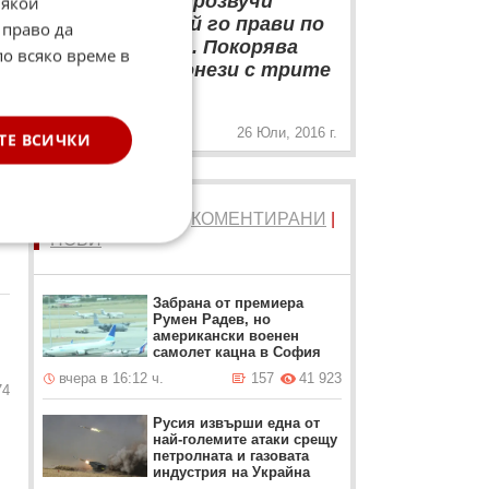
Може да ви прозвучи
Някои
88
смешно, но той го прави по
 право да
странен начин. Покорява
по всяко време в
хората чрез "онези с трите
„
букви.
26 Юли, 2016 г.
ТЕ ВСИЧКИ
ТОП 5
ЧЕТЕНИ
|
КОМЕНТИРАНИ
|
01
НОВИ
Забрана от премиера
Румен Радев, но
американски военен
самолет кацна в София
вчера в 16:12 ч.
157
41 923
74
Русия извърши една от
най-големите атаки срещу
петролната и газовата
индустрия на Украйна