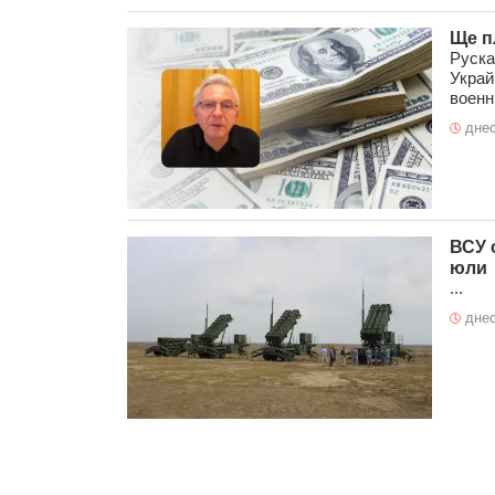
Ще п
Руска
Украй
военн
днес
ВСУ 
юли
...
днес