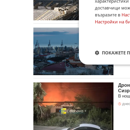
характеристики 
днес
доставчици може
възразите в
Нас
Настройки на б
След
море
В рам
прест
преуст
ПОКАЖЕТЕ 
днес
Дрон
Сизр
В нощ
днес