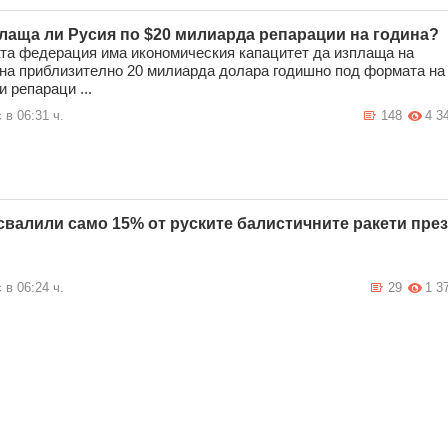
лаща ли Русия по $20 милиарда репарации на година?
та федерация има икономическия капацитет да изплаща на
на приблизително 20 милиарда долара годишно под формата на
и репараци ...
 в 06:31 ч.
148
4 3
свалили само 15% от руските балистичните ракети през
 в 06:24 ч.
29
1 3