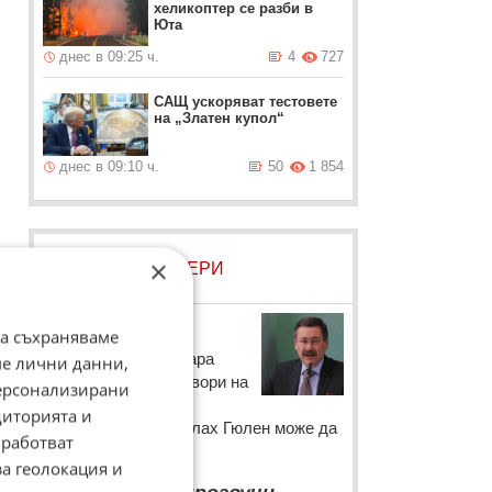
хеликоптер се разби в
Юта
днес в 09:25 ч.
4
727
САЩ ускоряват тестовете
на „Златен купол“
днес в 09:10 ч.
50
1 854
×
ЛОВЦИ НА БИСЕРИ
Мелих Гьокчек
да съхраняваме
Така кметът на Анкара
ме лични данни,
Мелих Гьокчек отговори на
персонализирани
въпроса как може
диторията и
духовникът Фетхуллах Гюлен може да
работват
стои зад атентата.
за геолокация и
“