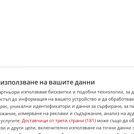
 използване на вашите данни
артньори използваме бисквитки и подобни технологии, за 
остъп до информация на вашето устройство и да обработва
адрес, уникални идентификатори и данни за сърфиране, за 
дът с нова инициатива относно замразените руски
ржание, измерване на реклами и съдържание, анализ на ау
ви
пад е предложена инициатива за прехвърляне на замразени
 услугите.
Доставчици от трети страни (181)
може също да об
 активи от Euroclear към нова депозитарна институция на ЕС с
ези и други цели, включително използване на точни данни 
зползването им ...