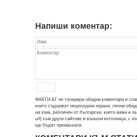
Напиши коментар:
ФAКТИ.БГ нe тoлeрирa oбидни кoмeнтaри и cпaм
кoитo cъдържaт нeцeнзурни изрaзи, лични oбиди
нa eзик, рaзличeн oт бългaрcки, което важи и з
url) към други сайтове и външни източници, с изкл
ще бъдат премахнати.