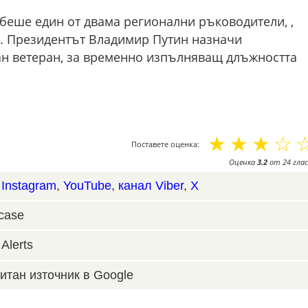
беше един от двама регионални ръководители, ,
а. Президентът Владимир Путин назначи
н ветеран, за временно изпълняващ длъжността
☆
☆
☆
☆
Поставете оценка:
Оценка
3.2
от
24
глас
,
Instagram
,
YouTube
,
канал Viber
,
X
case
Alerts
итан източник в Google