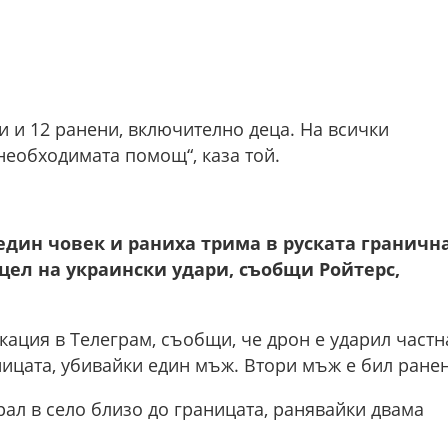
и и 12 ранени, включително деца. На всички
необходимата помощ“, каза той.
един човек и раниха трима в руската граничн
 цел на украински удари, съобщи Ройтерс,
кация в Teлеграм, съобщи, че дрон е ударил частн
ицата, убивайки един мъж. Втори мъж е бил ранен
ал в село близо до границата, ранявайки двама