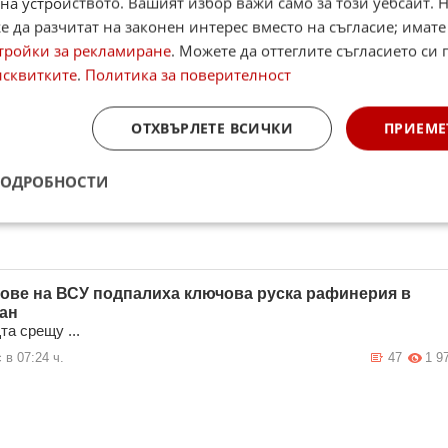
на устройството. Вашият избор важи само за този уебсайт. 
 в 12:35 ч.
50
1 2
 да разчитат на законен интерес вместо на съгласие; имате
тройки за рекламиране
. Можете да оттеглите съгласието си 
исквитките
.
Политика за поверителност
 натиск от САЩ: Киев обеща мир за петрола в Черно
ОТХВЪРЛЕТЕ ВСИЧКИ
ПРИЕМЕ
ките на мащабно дипломатическо и организационно
руктуриране, Украйна пое официален ангажимент пред САЩ да
анови атаките с д ...
ПОДРОБНОСТИ
 в 07:51 ч.
31
3 6
ове на ВСУ подпалиха ключова руска рафинерия в
ан
та срещу ...
 в 07:24 ч.
47
1 9