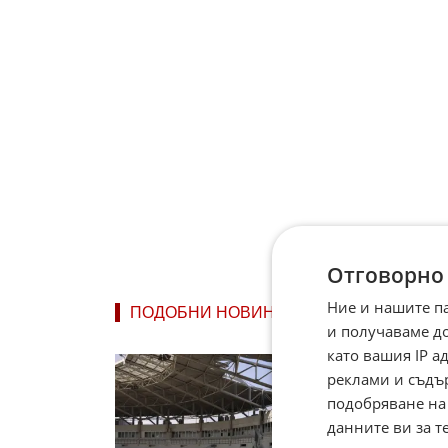
Отговорно
Ние и нашите п
ПОДОБНИ НОВИНИ
и получаваме д
като вашия IP 
Запа
реклами и съдъ
акти
На За
подобряване на
руски
данните ви за т
цел и