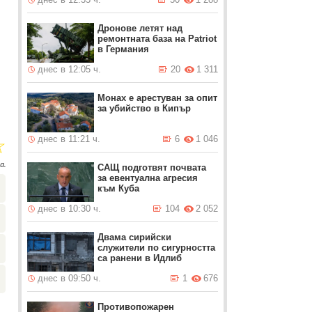
Дронове летят над
ремонтната база на Patriot
в Германия
днес в 12:05 ч.
20
1 311
Монах е арестуван за опит
за убийство в Кипър
☆
днес в 11:21 ч.
6
1 046
а.
САЩ подготвят почвата
за евентуална агресия
към Куба
днес в 10:30 ч.
104
2 052
Двама сирийски
служители по сигурността
са ранени в Идлиб
днес в 09:50 ч.
1
676
Противопожарен