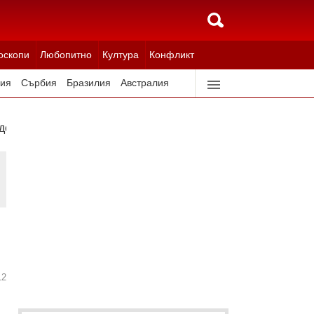
оскопи
Любопитно
Култура
Конфликт
ия
Сърбия
Бразилия
Австралия
идерландия
Северна Корея
дска област
12