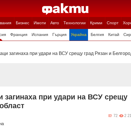
вания
Бизнес
Имоти
Авто
Технологии
Крими
Спорт
Хор
сия
Франция
Испания
Гърция
Украйна
Белгия
Китай
Сир
ция
Полша
Румъния
Иран (Ислямска Република)
Австрия
Н
ци загинаха при удари на ВСУ срещу град Рязан и Белгоро
 загинаха при удари на ВСУ срещу
 област
72
2 2
на