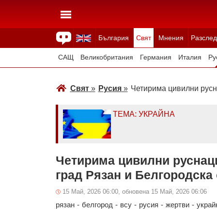
България
Свят
Мнения
Разслед
Здраве
Времето
Анкети
Вицове
Куизове
САЩ
Великобритания
Германия
Италия
Ру
Япония
Швейцария
Северна Македония
Тур
Свят
»
Русия
»
Четирима цивилни русна
Всички държави
Унгария
ТЕМА: УКРАЙНА
Четирима цивилни руснаци
град Рязан и Белгородска
15 Май, 2026 06:00, обновена 15 Май, 2026 06:06
рязан
-
белгород
-
всу
-
русия
-
жертви
-
украй