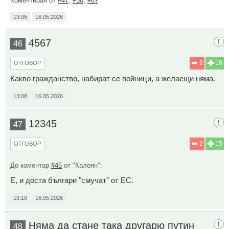
Коментиран от
#47
,
#50
,
#67
13:05
16.05.2026
4567
46
2
18
ОТГОВОР
Какво гражданство, набират се войници, а желаещи няма.
13:08
16.05.2026
12345
47
2
15
ОТГОВОР
До коментар
#45
от "Калоян":
Е, и доста българи "смучат" от ЕС.
13:10
16.05.2026
Няма да стане така другарю путин
48