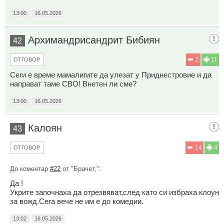
13:00
16.05.2026
Архимандрисандрит Бибиян
42
2
11
ОТГОВОР
Сеги е време мамалигите да улезат у Приднестровие и да
направат таме СВО! Внетен ли сме?
13:00
16.05.2026
Калоян
43
14
4
ОТГОВОР
До коментар
#22
от "Брачет,":
Да !
Укрите започнаха да отрезвяват,след като си избраха клоун
за вожд.Сега вече не им е до комедии.
13:02
16.05.2026