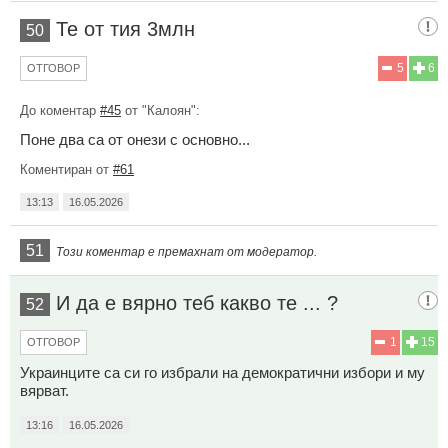
Те от тия 3млн
50
5
6
ОТГОВОР
До коментар
#45
от "Калоян":
Поне два са от онези с основно...
Коментиран от
#61
13:13
16.05.2026
51
Този коментар е премахнат от модератор.
И да е вярно теб какво те ... ?
52
1
15
ОТГОВОР
Украинците са си го избрали на демократични избори и му
вярват.
13:16
16.05.2026