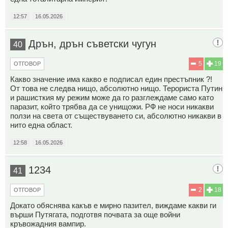
12:57
16.05.2026
Дрън, дрън съветски чугун
40
5
19
ОТГОВОР
Какво значение има какво е подписал един престъпник ?!
От това не следва нищо, абсолютно нищо. Терориста Путин
и рашисткия му режим може да го разглеждаме само като
паразит, който трябва да се унищожи. РФ не носи никакви
ползи на света от съществуването си, абсолютно никакви в
нито една област.
12:58
16.05.2026
1234
41
2
18
ОТГОВОР
Докато обяснява какъв е мирно пазител, виждаме какви ги
върши Путягата, подготвя почвата за още войни
кръвожадния вампир.