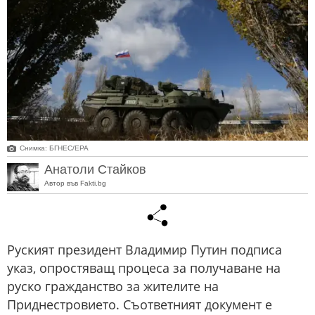
Снимка: БГНЕС/ЕРА
Анатоли Стайков
Автор във Fakti.bg
Руският президент Владимир Путин подписа
указ, опростяващ процеса за получаване на
руско гражданство за жителите на
Приднестровието. Съответният документ е