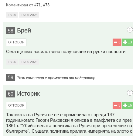
Коментиран от
#71
,
#73
13:25
16.05.2026
Брей
58
3
13
ОТГОВОР
Сега ще има насилствено получаване на руски паспорти.
13:26
16.05.2026
59
Този коментар е премахнат от модератор.
Историк
60
3
16
ОТГОВОР
Тактиката на Русия не се е променила от преди 147
години,когато Георги Раковски я описва в памфлета си през
1861 г. "Убийствената политика на Русия при преселение на
българите". Същата политика прилага империята на злото с