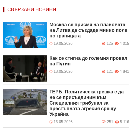
СВЪРЗАНИ НОВИНИ
Москва се присмя на плановете
на Литва да създаде минно поле
по границата
19.05.2026
125
4 015
Как се стигна до големия провал
на Путин
18.05.2026
121
4 841
ГЕРБ: Политическа грешка е да
не се присъединим към
Специалния трибунал за
престъпната агресия срещу
Украйна
16.05.2026
251
5 116