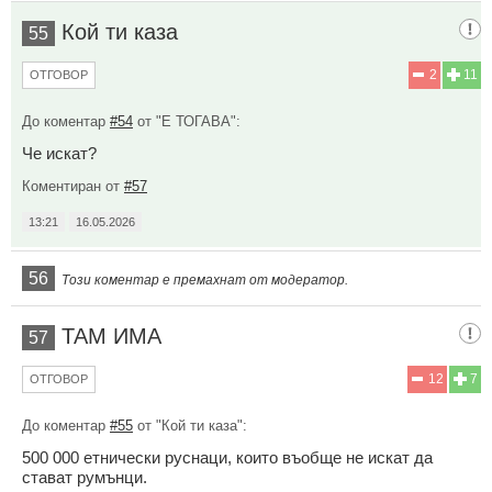
Кой ти каза
55
2
11
ОТГОВОР
До коментар
#54
от "Е ТОГАВА":
Че искат?
Коментиран от
#57
13:21
16.05.2026
56
Този коментар е премахнат от модератор.
ТАМ ИМА
57
12
7
ОТГОВОР
До коментар
#55
от "Кой ти каза":
500 000 етнически руснаци, които въобще не искат да
стават румънци.