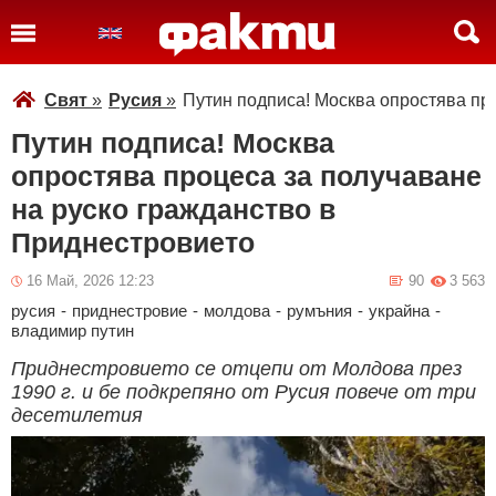
Свят
»
Русия
»
Путин подписа! Москва опростява пр
Путин подписа! Москва
опростява процеса за получаване
на руско гражданство в
Приднестровието
16 Май, 2026 12:23
90
3 563
русия
-
приднестровие
-
молдова
-
румъния
-
украйна
-
владимир путин
Приднестровието се отцепи от Молдова през
1990 г. и бе подкрепяно от Русия повече от три
десетилетия