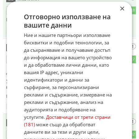
×
2
18
ОТГОВОР
Отговорно използване на
И сега като се юрнат ... Партизаните , действайте ..
вашите данни
12:38
16.05.2026
Ние и нашите партньори използваме
бисквитки и подобни технологии, за
Брачет,
22
да съхраняваме и получаваме достъп
до информация на вашето устройство
14
17
ОТГОВОР
и да обработваме лични данни, като
вашия IP адрес, уникални
До коментар
#17
от "Браво на Румен Радев 👏👏👏":
идентификатори и данни за
Украинците ни най-малко смятат , че е "комедия" ... Ама ти
сърфиране, за персонализирани
как да го знаеш ..
реклами и съдържание, измерване на
Коментиран от
#43
,
#82
,
#83
реклами и съдържание, анализ на
12:41
16.05.2026
аудиторията и подобряване на
услугите.
Доставчици от трети страни
Чуденка
23
(181)
може също да обработват
данните ви за тези и други цели,
13
32
ОТГОВОР