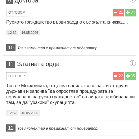
Доктора
9
21
34
ОТГОВОР
Руското гражданство върви заедно със жълта книжка.....
12:32
16.05.2026
10
Този коментар е премахнат от модератор.
Златната орда
11
22
35
ОТГОВОР
Това е Московията, отцепва насилствено части от други
държави и започва "да опростява процедурата за
получаване на руско гражданство" на лицата, пребиваващи
там, за да "узакони" окупацията.
12:32
16.05.2026
12
Този коментар е премахнат от модератор.