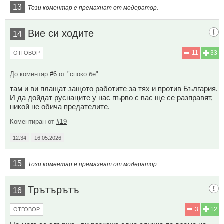
13
Този коментар е премахнат от модератор.
Вие си ходите
14
11
33
ОТГОВОР
До коментар
#6
от "споко бе":
там и ви плащат защото работите за тях и против България.
И да дойдат руснаците у нас първо с вас ще се разправят,
никой не обича предателите.
Коментиран от
#19
12:34
16.05.2026
15
Този коментар е премахнат от модератор.
Трътърътъ
16
3
12
ОТГОВОР