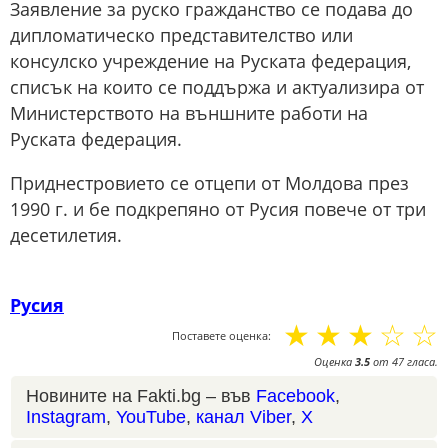
Заявление за руско гражданство се подава до
дипломатическо представителство или
консулско учреждение на Руската федерация,
списък на които се поддържа и актуализира от
Министерството на външните работи на
Руската федерация.
Приднестровието се отцепи от Молдова през
1990 г. и бе подкрепяно от Русия повече от три
десетилетия.
Русия
☆
☆
☆
☆
☆
Поставете оценка:
Оценка
3.5
от
47
гласа.
Новините на Fakti.bg – във
Facebook
,
Instagram
,
YouTube
,
канал Viber
,
X