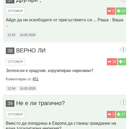
37
2
19
ОТГОВОР
Айде да ни освободите от присъствието си ... Раша - Ваша
..
12:53
16.05.2026
ВЕРНО ЛИ
38
16
3
ОТГОВОР
Зеленски е крадлив, корумпиран наркоман?
Коментиран от
#51
12:54
16.05.2026
Не е ли трагично?
39
3
17
ОТГОВОР
Вместо да попаднеш в Европа да станеш гражданин на
една тоталитарна империя?