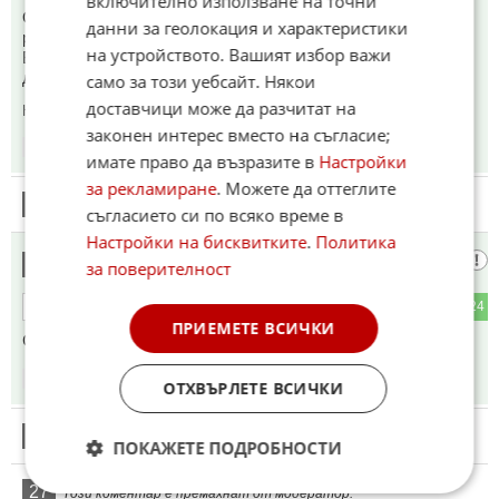
включително използване на точни
Около 3 млн. наши сънародници избраха да живеят,
данни за геолокация и характеристики
работят или учат извън пределите на Родината.
на устройството. Вашият избор важи
Всички избраха страни от ЕС и НАТО , никой не се излъга
да мигрира в РФ, Куба, Китай, Северна Корея .
само за този уебсайт. Някои
доставчици може да разчитат на
Коментиран от
#45
законен интерес вместо на съгласие;
12:41
16.05.2026
имате право да възразите в
Настройки
за рекламиране
. Можете да оттеглите
24
Този коментар е премахнат от модератор.
съгласието си по всяко време в
Настройки на бисквитките
.
Политика
Брей
25
за поверителност
9
24
ОТГОВОР
ПРИЕМЕТЕ ВСИЧКИ
Сега ще има насилствено получаване на руски паспорти.
12:42
16.05.2026
ОТХВЪРЛЕТЕ ВСИЧКИ
26
Този коментар е премахнат от модератор.
ПОКАЖЕТЕ ПОДРОБНОСТИ
27
Този коментар е премахнат от модератор.