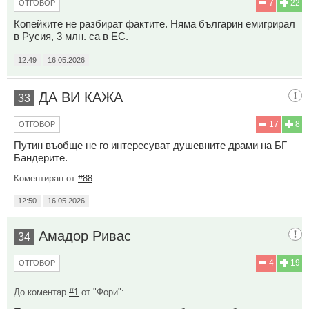
7
22
ОТГОВОР
Копейките не разбират фактите. Няма българин емигрирал
в Русия, 3 млн. са в ЕС.
12:49
16.05.2026
ДА ВИ КАЖА
33
17
8
ОТГОВОР
Путин въобще не го интересуват душевните драми на БГ
Бандерите.
Коментиран от
#88
12:50
16.05.2026
Амадор Ривас
34
4
19
ОТГОВОР
До коментар
#1
от "Фори":