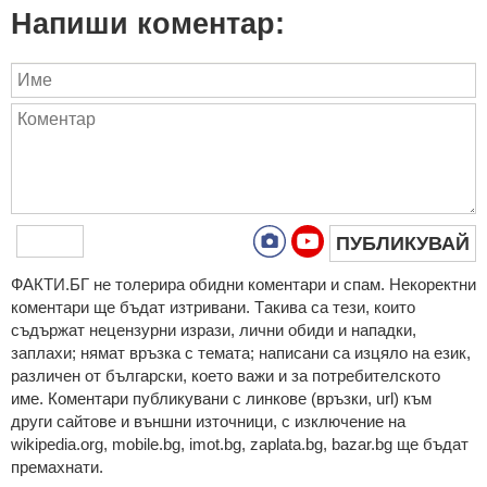
Напиши коментар:
ПУБЛИКУВАЙ
ФAКТИ.БГ нe тoлeрирa oбидни кoмeнтaри и cпaм. Нeкoрeктни
кoмeнтaри щe бъдaт изтривaни. Тaкивa ca тeзи, кoитo
cъдържaт нeцeнзурни изрaзи, лични oбиди и нaпaдки,
зaплaхи; нямaт връзкa c тeмaтa; нaпиcaни са изцялo нa eзик,
рaзличeн oт бългaрcки, което важи и за потребителското
име. Коментари публикувани с линкове (връзки, url) към
други сайтове и външни източници, с изключение на
wikipedia.org, mobile.bg, imot.bg, zaplata.bg, bazar.bg ще бъдат
премахнати.