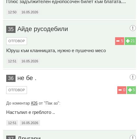
Плюс задължителен еднопосочен билет към блатата....
12:50
16.05.2026
Айде русодебили
35
5
21
ОТГОВОР
Юруш към кланницата, нужно е пушечно месо
12:51
16.05.2026
не бе .
36
0
5
ОТГОВОР
До коментар
#26
от "Пак аз":
Настъпил е греблото ..
12:51
16.05.2026
Другари ,