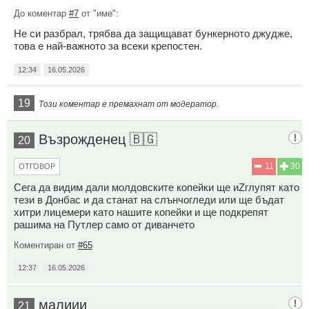
До коментар
#7
от "име":
Не си разбрал, трябва да защищават бункерното джудже,
това е най-важното за всеки крепостен.
12:34
16.05.2026
19
Този коментар е премахнат от модератор.
Възpожденец 🇧🇬
20
11
30
ОТГОВОР
Сега да видим дали молдовските копейки ще иZглyпят като
тези в Донбас и да станат на слънчогледи или ще бъдат
хитри лицемери като нашите копейки и ще подкрепят
рашима на Путлер само от диванчето
Коментиран от
#65
12:37
16.05.2026
малиии
21