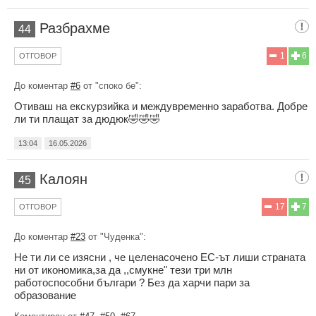
Разбрахме
44
1
6
ОТГОВОР
До коментар
#6
от "споко бе":
Отиваш на екскурзийка и междувременно заработва. Добре
ли ти плащат за дюдюк🤣🤣🤣
13:04
16.05.2026
Калоян
45
17
7
ОТГОВОР
До коментар
#23
от "Чуденка":
Не ти ли се изясни , че целенасочено ЕС-ът лиши страната
ни от икономика,за да ,,смукне" тези три млн
работоспособни българи ? Без да харчи пари за
образование