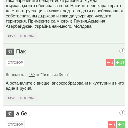
така наречените сепаратиски райони от чужда
държава,които обявява за свои. Насилствено кара хората
да стават руснаци,за може след това да ги освобождава от
собствената им държава и така да узурпира чуждата
територия. Примерите са много- в Грузия,Армения
Азербайджан, Украйна най-много, Молдова.
13:27
16.05.2026
Пак
61
2
14
ОТГОВОР
До коментар
#50
от "Те от тия 3млн":
А останалите с висше, високообразовани и културни и нито
един в русия.
13:28
16.05.2026
а бе..
62
8
7
ОТГОВОР