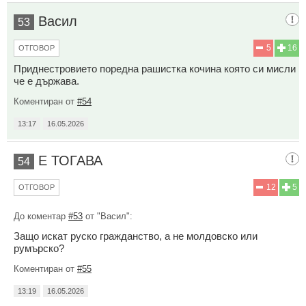
Васил
53
5
16
ОТГОВОР
Приднестровието поредна рашистка кочина която си мисли
че е държава.
Коментиран от
#54
13:17
16.05.2026
Е ТОГАВА
54
12
5
ОТГОВОР
До коментар
#53
от "Васил":
Защо искат руско гражданство, а не молдовско или
румърско?
Коментиран от
#55
13:19
16.05.2026