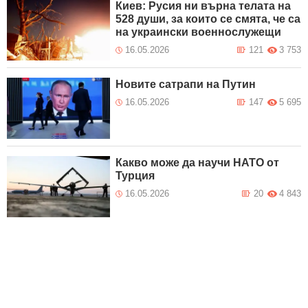
Киев: Русия ни върна телата на
528 души, за които се смята, че са
на украински военнослужещи
16.05.2026
121
3 753
Новите сатрапи на Путин
16.05.2026
147
5 695
Какво може да научи НАТО от
Турция
16.05.2026
20
4 843