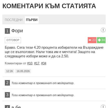
КОМЕНТАРИ КЪМ СТАТИЯТА
ПОСЛЕДНИ
ПЪРВИ
Фори
1
23
34
ОТГОВОР
Браво. Сега тези 4.20 процента избиратели на Възраждане
ще се възползват. Нали това им е мечтата! Защото на
следващите избори може и да са 2.50.
Коментиран от
#10
,
#17
,
#34
12:26
16.05.2026
2
Този коментар е премахнат от модератор.
3
Този коментар е премахнат от модератор.
а бе
4