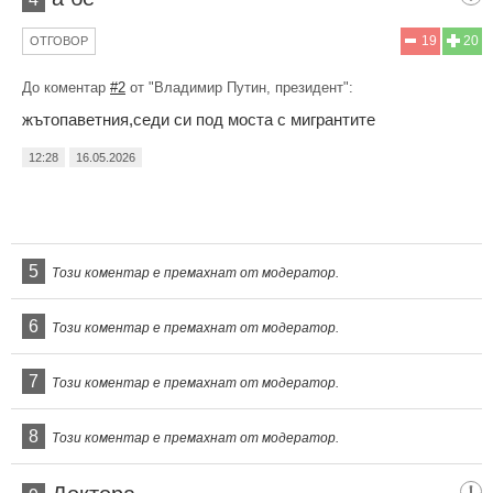
19
20
ОТГОВОР
До коментар
#2
от "Владимир Путин, президент":
жътопаветния,седи си под моста с мигрантите
12:28
16.05.2026
5
Този коментар е премахнат от модератор.
6
Този коментар е премахнат от модератор.
7
Този коментар е премахнат от модератор.
8
Този коментар е премахнат от модератор.