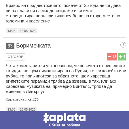
Бравос на приднестровието..повече от 35 года не се дава
ни на власи ни на молдовци,даже и си имат
столица..тирасполь,при кишинеу беше на второ место по
големина и население
13:28
16.05.2026
Боримечката
63
13
4
ОТГОВОР
Чета коментарите и установявам, че повечето от пишещите
твърдят, че щом симпатизираш на Русия, т.е. си копейка или
рубла, то при хипотеза за обратното, щом харесваш
египетските пирамиди трябва да живееш в тях, или ако
харесваш музиката на, примерно Бийтълс, трябва да
живееш в Ливърпул!
Коментиран от
#72
13:30
16.05.2026
Уникално
64