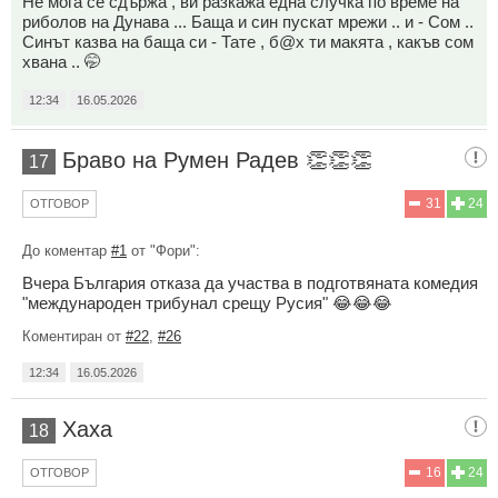
Не мога се сдържа , ви разкажа една случка по време на
риболов на Дунава ... Баща и син пускат мрежи .. и - Сом ..
Синът казва на баща си - Тате , б@х ти макята , какъв сом
хвана .. 🤭
12:34
16.05.2026
Браво на Румен Радев 👏👏👏
17
31
24
ОТГОВОР
До коментар
#1
от "Фори":
Вчера България отказа да участва в подготвяната комедия
"международен трибунал срещу Русия" 😂😂😂
Коментиран от
#22
,
#26
12:34
16.05.2026
Хаха
18
16
24
ОТГОВОР