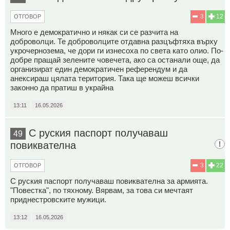
3
12
ОТГОВОР
Много е демократично и някак си се разчита на
доброволци. Те доброволците отдавна разцъфтяха върху
укрочернозема, че дори ги изнесоха по света като олио. По-
добре пращай зелените човечета, ако са останали още, да
организират един демократичен референдум и да
анексираш цялата територия. Така ще можеш всички
законно да пратиш в украйна
13:11
16.05.2026
С руския паспорт получаваш
49
повиквателна
3
22
ОТГОВОР
С руския паспорт получаваш повиквателна за армията.
"Повестка", по тяхному. Вярвам, за това си мечтаят
приднестровските мужици.
13:12
16.05.2026