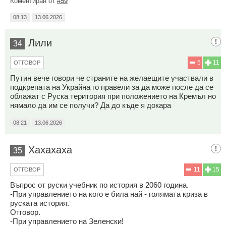
Коментиран от
#59
08:13
13.06.2026
Лили
34
5
11
ОТГОВОР
Путин вече говори че страните на желаещите участвали в
подкрепата на Украйна го правели за да може после да се
облажат с Руска територия при положението на Кремъл но
нямало да им се получи? Да до къде я докара
08:21
13.06.2026
Хахахаха
35
11
15
ОТГОВОР
Въпрос от руски учебник по история в 2060 година.
-При управлението на кого е била най - голямата криза в
руската история.
Отговор.
-При управлението на Зеленски!