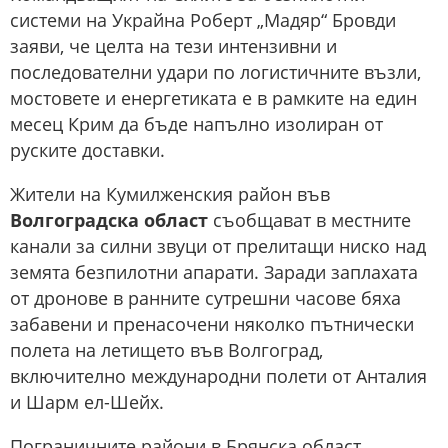
системи на Украйна Роберт „Мадяр“ Бровди
заяви, че целта на тези интензивни и
последователни удари по логистичните възли,
мостовете и енергетиката е в рамките на един
месец Крим да бъде напълно изолиран от
руските доставки.
Жители на Кумилженския район във
Волгоградска област
съобщават в местните
канали за силни звуци от прелитащи ниско над
земята безпилотни апарати. Заради заплахата
от дронове в ранните сутрешни часове бяха
забавени и пренасочени няколко пътнически
полета на летището във Волгоград,
включително международни полети от Анталия
и Шарм ел-Шейх.
Пограничните райони в Брянска област