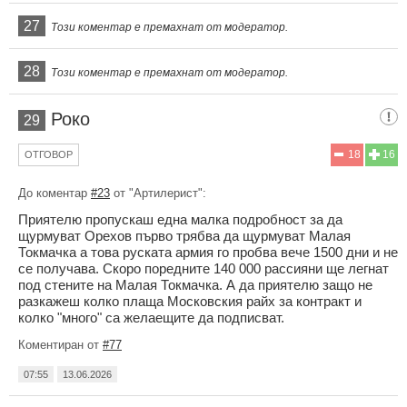
27
Този коментар е премахнат от модератор.
28
Този коментар е премахнат от модератор.
Роко
29
18
16
ОТГОВОР
До коментар
#23
от "Артилерист":
Приятелю пропускаш една малка подробност за да
щурмуват Орехов първо трябва да щурмуват Малая
Токмачка а това руската армия го пробва вече 1500 дни и не
се получава. Скоро поредните 140 000 рассияни ще легнат
под стените на Малая Токмачка. А да приятелю защо не
разкажеш колко плаща Московския райх за контракт и
колко "много" са желаещите да подписват.
Коментиран от
#77
07:55
13.06.2026