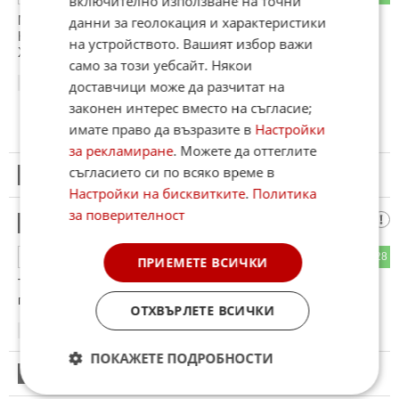
включително използване на точни
Мдааа....
данни за геолокация и характеристики
Нещата за Историчаря отиват към Берлин 1945 и Съда в
на устройството. Вашият избор важи
Хага, таваришчи. Хага !!! ☝️😁
само за този уебсайт. Някои
доставчици може да разчитат на
06:14
13.06.2026
законен интерес вместо на съгласие;
имате право да възразите в
Настройки
за рекламиране
. Можете да оттеглите
съгласието си по всяко време в
5
Този коментар е премахнат от модератор.
Настройки на бисквитките
.
Политика
за поверителност
Митре
6
24
28
ОТГОВОР
ПРИЕМЕТЕ ВСИЧКИ
Толкова интензивни били ударите, че чак забавили два
полета на самолети!...Направо...без думи!
ОТХВЪРЛЕТЕ ВСИЧКИ
06:15
13.06.2026
ПОКАЖЕТЕ ПОДРОБНОСТИ
7
Този коментар е премахнат от модератор.