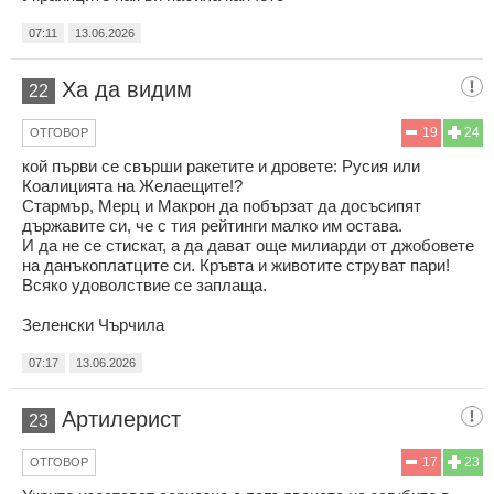
07:11
13.06.2026
Ха да видим
22
19
24
ОТГОВОР
кой първи се свърши ракетите и дровете: Русия или
Коалицията на Желаещите!?
Стармър, Мерц и Макрон да побързат да досъсипят
държавите си, че с тия рейтинги малко им остава.
И да не се стискат, а да дават още милиарди от джобовете
на данъкоплатците си. Кръвта и животите струват пари!
Всяко удоволствие се заплаща.
Зеленски Чърчила
07:17
13.06.2026
Артилерист
23
17
23
ОТГОВОР