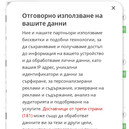
06:05
13.06.2026
×
Отговорно използване на
В Киев за три дни
2
вашите данни
47
30
ОТГОВОР
Ние и нашите партньори използваме
Няма почивка за члмите от третия свят! Браво на В.В.П!!
бисквитки и подобни технологии, за
да съхраняваме и получаваме достъп
06:05
13.06.2026
до информация на вашето устройство
и да обработваме лични данни, като
Пак
3
вашия IP адрес, уникални
идентификатори и данни за
49
43
ОТГОВОР
сърфиране, за персонализирани
това ще им излезе през носа на укрите !
реклами и съдържание, измерване на
Коментиран от
#8
реклами и съдържание, анализ на
аудиторията и подобряване на
06:10
13.06.2026
услугите.
Доставчици от трети страни
Владимир Путин, президент
(181)
може също да обработват
4
данните ви за тези и други цели,
27
33
ОТГОВОР