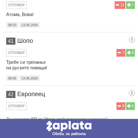
11
7
ОТГОВОР
Атома, Вова!
08:53
13.06.2026
Шопо
41
7
8
ОТГОВОР
Требе си трепанье
на руските помаци!
08:56
13.06.2026
Европеец
42
8
6
ОТГОВОР
До коментар
#32
от "Няма край путинското унижение":
Ника ти е верен..... За пет години Путин не се научи да води
война и да побеждава и донесе много унижения и несгоди