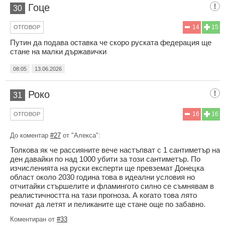
Гоце
30
14
15
ОТГОВОР
Путин да подава оставка че скоро руската федерация ще
стане на малки държавички
08:05
13.06.2026
Роко
31
16
16
ОТГОВОР
До коментар
#27
от "Алекса":
Толкова як че рассияните вече настъпват с 1 сантиметър на
ден давайки по над 1000 убити за този сантиметър. По
изчисленията на руски експерти ще превземат Донецка
област около 2030 година това в идеални условия но
отчитайки стършелите и фламингото силно се съмнявам в
реалистичността на тази прогноза. А когато това лято
почнат да летят и пеликаните ще стане още по забавно.
Коментиран от
#33