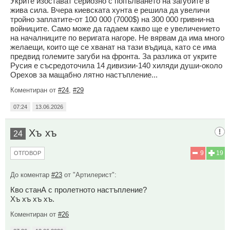
Укрите изостават сериозно с попълването на загубите в
жива сила. Вчера киевската хунта е решила да увеличи
тройно заплатите-от 100 000 (7000$) на 300 000 гривни-на
войниците. Само може да гадаем какво ще е увеличението
на началниците по веригата нагоре. Не вярвам да има много
желаещи, които ще се хванат на тази въдица, като се има
предвид големите загуби на фронта. За разлика от укрите
Русия е съсредоточила 14 дивизии-140 хиляди души-около
Орехов за мащабно лятно настъпление...
Коментиран от
#24
,
#29
07:24
13.06.2026
Хъ хъ
24
9
19
ОТГОВОР
До коментар
#23
от "Артилерист":
Кво станА с пролетното настъпление?
Хъ хъ хъ хъ.
Коментиран от
#26