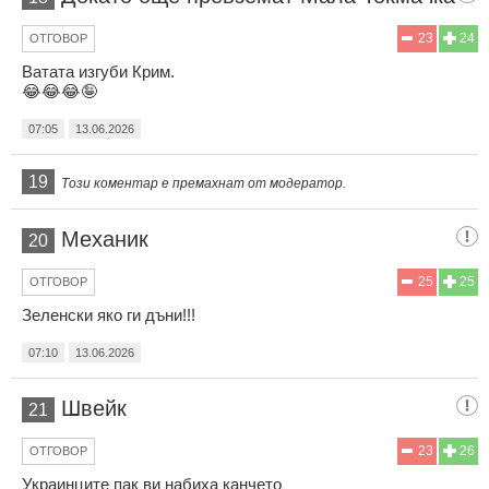
23
24
ОТГОВОР
Ватата изгуби Крим.
😂😂😂🤪
07:05
13.06.2026
19
Този коментар е премахнат от модератор.
Механик
20
25
25
ОТГОВОР
Зеленски яко ги дъни!!!
07:10
13.06.2026
Швейк
21
23
26
ОТГОВОР
Украинците пак ви набиха канчето