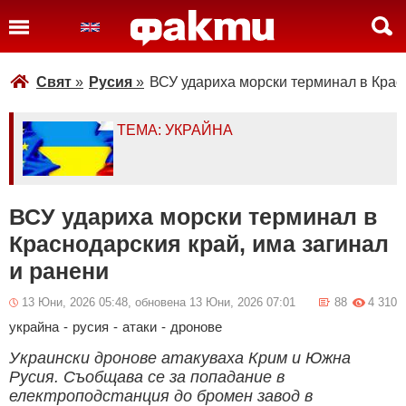
Свят
»
Русия
»
ВСУ удариха морски терминал в Красн
ТЕМА: УКРАЙНА
ВСУ удариха морски терминал в
Краснодарския край, има загинал
и ранени
13 Юни, 2026 05:48, обновена 13 Юни, 2026 07:01
88
4 310
украйна
-
русия
-
атаки
-
дронове
Украински дронове атакуваха Крим и Южна
Русия. Съобщава се за попадание в
електроподстанция до бромен завод в