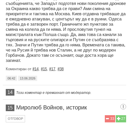
съобщенията, че Западът подготвя нови поколения дронове
за Окраина какво трябва да се прави? Ами смяна на
приоритети и тактика на Москва. Киев отдавна трябваше да
е ежедневно атакуван, с центърът му да е в руини. Одеса
трябва да е затворен порт. Граничните жп пунктове за
смяна на колела да ги няма. И прословутия тунел на
магистралата към Полша също. Да, ама това са канали за
търговия и на руските олигарси и Путин се съобразява с
тях. Значи и Путин трябва да го няма. Времената са такива,
че на Русия й трябва нов Сталин, а не друг по модерен
Горбачов. Докато там се осъзнаят, още доста хора ще
загинат.
Коментиран от
#14
,
#15
,
#17
,
#38
06:42
13.06.2026
14
Този коментар е премахнат от модератор.
Миролюб Войнов, историк
15
33
27
ОТГОВОР