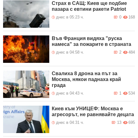
Страх в САЩ: Киев ще подбие
пазара с евтини ракети Patriot
днес в 05:23 ч.
0
168
Във Франция видяха "руска
намеса" за пожарите в страната
днес в 04:58 ч.
2
484
Свалиха 8 дрона на път за
Москва, някои паднаха край
града
днес в 04:43 ч.
1
534
Киев към УНИЦЕФ: Москва е
агресорът, не равнявайте децата
днес в 04:31 ч.
13
695