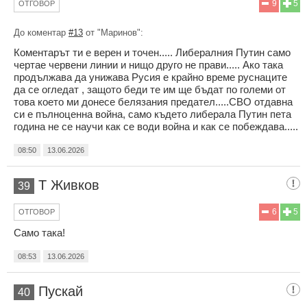
9
5
ОТГОВОР
До коментар
#13
от "Маринов":
Коментарът ти е верен и точен..... Либералния Путин само
чертае червени линии и нищо друго не прави..... Ако така
продължава да унижава Русия е крайно време руснаците
да се огледат , защото беди те им ще бъдат по големи от
това което ми донесе белязания предател.....СВО отдавна
си е пълноценна война, само където либерала Путин пета
година не се научи как се води война и как се побеждава.....
08:50
13.06.2026
Т Живков
39
6
5
ОТГОВОР
Само така!
08:53
13.06.2026
Пускай
40