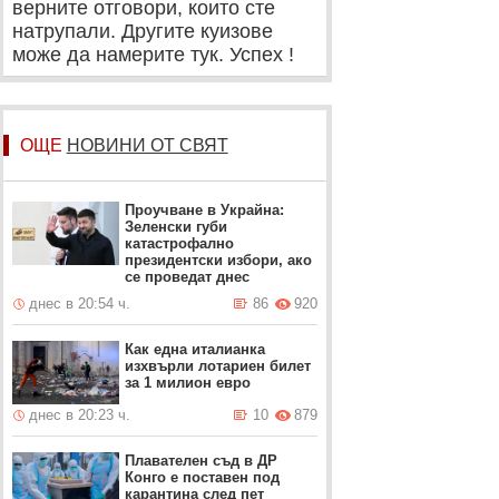
верните отговори, които сте
натрупали. Другите куизове
може да намерите тук. Успех !
ОЩЕ
НОВИНИ ОТ СВЯТ
Проучване в Украйна:
Зеленски губи
катастрофално
президентски избори, ако
се проведат днес
днес в 20:54 ч.
86
920
Как една италианка
изхвърли лотариен билет
за 1 милион евро
днес в 20:23 ч.
10
879
Плавателен съд в ДР
Конго е поставен под
карантина след пет