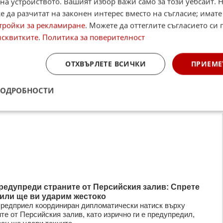
на устройството. Вашият избор важи само за този уебсайт. 
 да разчитат на законен интерес вместо на съгласие; имате
тройки за рекламиране
. Можете да оттеглите съгласието си 
исквитките
.
Политика за поверителност
ОТХВЪРЛЕТЕ ВСИЧКИ
ПРИЕМЕ
ПОДРОБНОСТИ
редупреди страните от Персийския залив: Спрете
или ще ви ударим жестоко
предприел координиран дипломатически натиск върху
те от Персийския залив, като изрично ги е предупредил,