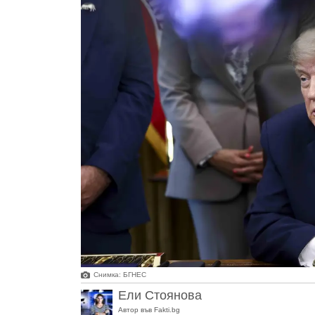
Снимка: БГНЕС
Ели Стоянова
Автор във Fakti.bg