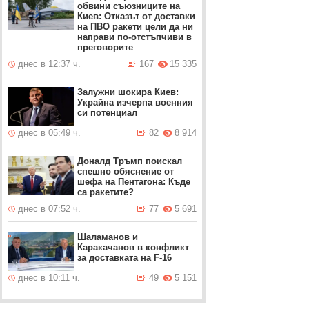
обвини съюзниците на
Киев: Отказът от доставки
на ПВО ракети цели да ни
направи по-отстъпчиви в
преговорите
днес в 12:37 ч.
167
15 335
Залужни шокира Киев:
Украйна изчерпа военния
си потенциал
днес в 05:49 ч.
82
8 914
Доналд Тръмп поискал
спешно обяснение от
шефа на Пентагона: Къде
са ракетите?
днес в 07:52 ч.
77
5 691
Шаламанов и
Каракачанов в конфликт
за доставката на F-16
днес в 10:11 ч.
49
5 151