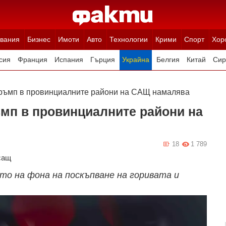
вания
Бизнес
Имоти
Авто
Технологии
Крими
Спорт
Хор
сия
Франция
Испания
Гърция
Украйна
Белгия
Китай
Сир
ция
Полша
Румъния
Иран (Ислямска Република)
Австрия
Н
Тръмп в провинциалните райони на САЩ намалява
мп в провинциалните райони на
18
1 789
сащ
то на фона на поскъпване на горивата и