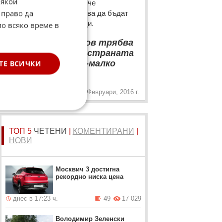
Някои
Михалков, който заяви, че
 право да
той и Борис Елцин трябва да бъдат
признати за престъпници.
по всяко време в
“
Никита Михалков трябва
да се успокои, а в страната
трябва да има по-малко
ТЕ ВСИЧКИ
„
луди"
19 Февруари, 2016 г.
ТОП 5
ЧЕТЕНИ
|
КОМЕНТИРАНИ
|
НОВИ
Москвич 3 достигна
рекордно ниска цена
днес в 17:23 ч.
49
17 029
Володимир Зеленски