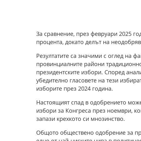
За сравнение, през февруари 2025 го
процента, докато делът на неодобряв
Резултатите са значими с оглед на фа
провинциалните райони традиционно
президентските избори. Според анали
убедително гласовете на тези избират
изборите през 2024 година.
Настоящият спад в одобрението мож
избори за Конгреса през ноември, ко
запази крехкото си мнозинство.
Общото обществено одобрение за пре
едно от най-ниските нива в политиче