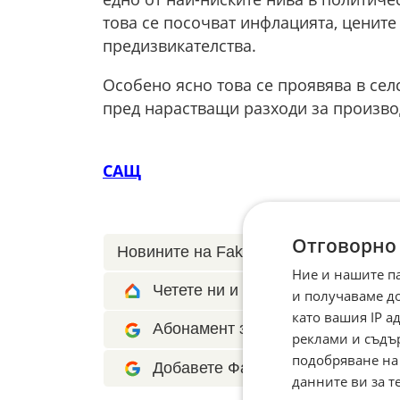
това се посочват инфлацията, цените
предизвикателства.
Особено ясно това се проявява в сел
пред нарастващи разходи за производ
САЩ
Отговорно
Новините на Fakti.bg – във
Facebook
Ние и нашите п
Четете ни и в Google News Show
и получаваме д
като вашия IP 
Абонамент за Факти.БГ в Google 
реклами и съдъ
подобряване на
Добавете Факти.БГ като предпоч
данните ви за т