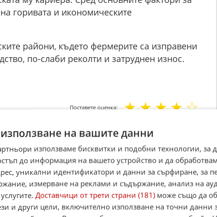
 на горивата и икономическите
ските райони, където фермерите са изправени
ство, по-слаби реколти и затруднен износ.
☆
☆
☆
☆
☆
Поставете оценка:
Оценка
4.4
от
16
гласа.
 използване на вашите данни
,
Instagram
,
YouTube
,
канал Viber
,
X
артньори използваме бисквитки и подобни технологии, за 
case
остъп до информация на вашето устройство и да обработва
адрес, уникални идентификатори и данни за сърфиране, за 
Alerts
ржание, измерване на реклами и съдържание, анализ на ау
 услугите.
Доставчици от трети страни (181)
може също да об
итан източник в Google
ези и други цели, включително използване на точни данни 