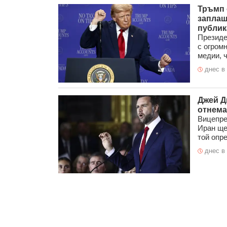
Тръмп 
заплаш
публик
Президе
с огром
медии, ч
днес в 
Джей Д
отнема
Вицепре
Иран ще
той опре
днес в 