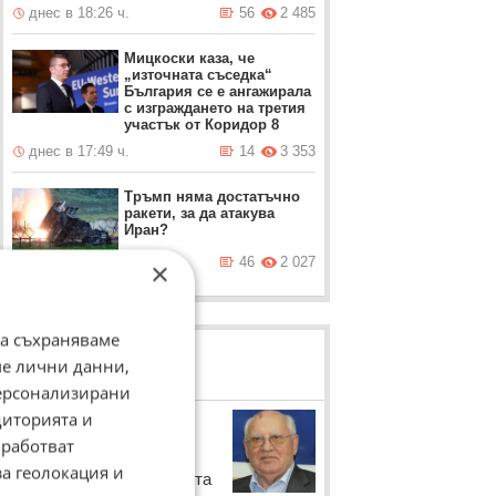
днес в 18:26 ч.
56
2 485
Мицкоски каза, че
„източната съседка“
България се е ангажирала
с изграждането на третия
участък от Коридор 8
днес в 17:49 ч.
14
3 353
Тръмп няма достатъчно
ракети, за да атакува
Иран?
днес в 17:15 ч.
46
2 027
×
да съхраняваме
ме лични данни,
ЛОВЦИ НА БИСЕРИ
персонализирани
диторията и
Михаил Горбачов
работват
Бившият президент на
за геолокация и
СССР отговаря на Никита