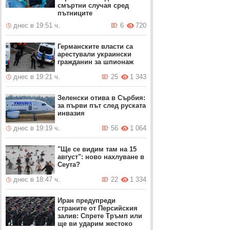
смъртни случая сред
пътниците
днес в 19:51 ч.
6
720
Германските власти са
арестували украински
гражданин за шпионаж
днес в 19:21 ч.
25
1 343
Зеленски отива в Сърбия:
за първи път след руската
инвазия
днес в 19:19 ч.
56
1 064
"Ще се видим там на 15
август": ново нахлуване в
Сеута?
днес в 18:47 ч.
22
1 334
Иран предупреди
страните от Персийския
залив: Спрете Тръмп или
ще ви ударим жестоко