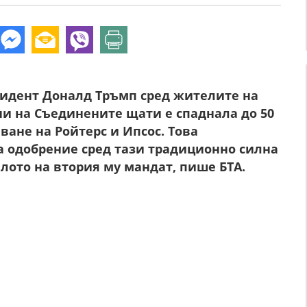
идент Доналд Тръмп сред жителите на
и на Съединените щати е спаднала до 50
ване на Ройтерс и Ипсос. Това
а одобрение сред тази традиционно силна
алото на втория му мандат, пише БТА.