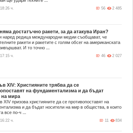
ан ще удари техните ...
18:26 ч.
56
2 485
няма достатъчно ракети, за да атакува Иран?
и наред редица международни медии съобщават, че
телните ракети и ракетите с голям обсег на американската
ивършват. И то точно ...
17:15 ч.
46
2 027
ъв XIV: Християните трябва да се
опоставят на фундаментализма и да бъдат
 на мира
в XIV призова християните да се противопоставят на
нтализма и да бъдат носители на мир в общества, в които
а все по-ч ...
16:22 ч.
11
834