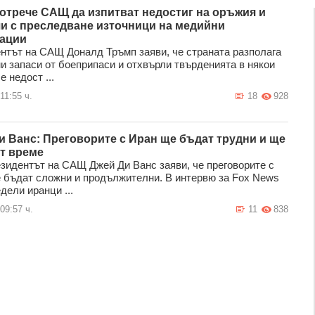
отрече САЩ да изпитват недостиг на оръжия и
и с преследване източници на медийни
ации
нтът на САЩ Доналд Тръмп заяви, че страната разполага
ни запаси от боеприпаси и отхвърли твърденията в някои
е недост ...
11:55 ч.
18
928
и Ванс: Преговорите с Иран ще бъдат трудни и ще
т време
зидентът на САЩ Джей Ди Ванс заяви, че преговорите с
 бъдат сложни и продължителни. В интервю за Fox News
дели иранци ...
09:57 ч.
11
838