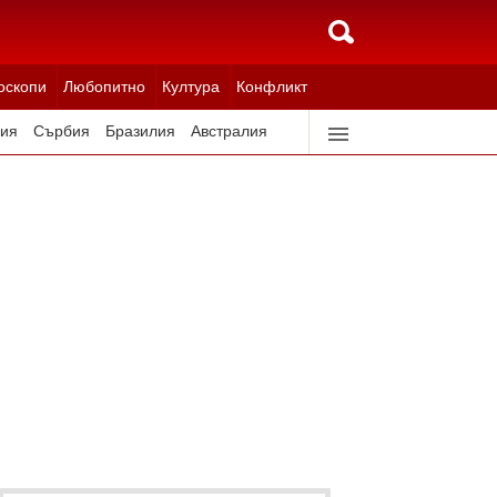
оскопи
Любопитно
Култура
Конфликт
ия
Сърбия
Бразилия
Австралия
идерландия
Северна Корея