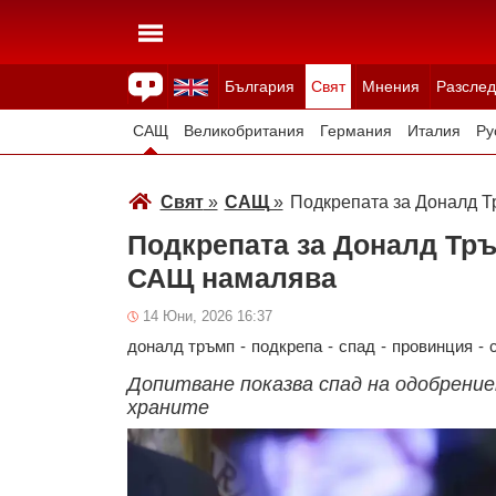
България
Свят
Мнения
Разслед
Здраве
Времето
Анкети
Вицове
Куизове
САЩ
Великобритания
Германия
Италия
Ру
Япония
Швейцария
Северна Македония
Тур
Свят
»
САЩ
»
Подкрепата за Доналд 
Всички държави
Унгария
Подкрепата за Доналд Тръ
САЩ намалява
14 Юни, 2026 16:37
доналд тръмп
-
подкрепа
-
спад
-
провинция
-
Допитване показва спад на одобрение
храните