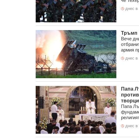
че Техер
днес в 
Тръмп 
Вече дн
отбрани
армия пр
днес в 
Папа Л
против
творци
Папа Лъ
фундаме
религият
днес в 