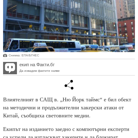
Снимка: ЕПА/БГНЕС
екип на Факти.бг
Да извадим фактите наяве
Влиятелният в САЩ в. „Ню Йорк таймс“ е бил обект
на методични и продължителни хакерски атаки от
Китай, съобщиха световните медии.
Екипът на изданието заедно с компютърни експерти
са успели да изтласкват хакерите и да блокират