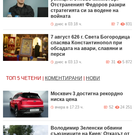
Отстраненият Федоров разкри
стратегията си за водене на
войната
днес в 03:18 ч.
7
831
7 август 626 г. Света Богородица
спасява Константинопол при
обсадата на авари, славяни и
перси
днес в 03:13 ч.
31
5 872
ТОП 5
ЧЕТЕНИ
|
КОМЕНТИРАНИ
|
НОВИ
Москвич 3 достигна рекордно
ниска цена
вчера в 17:23 ч.
52
24 251
Володимир Зеленски обвини
съюзниците на Киев: Отказът от