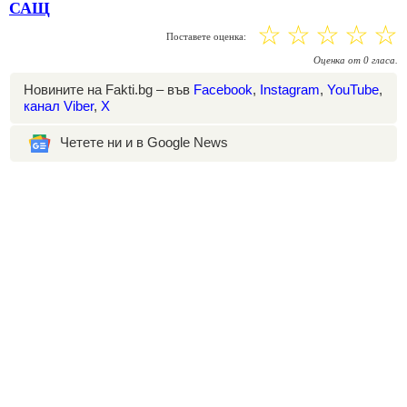
САЩ
☆
☆
☆
☆
☆
Поставете оценка:
Оценка
от
0
гласа.
Новините на Fakti.bg – във
Facebook
,
Instagram
,
YouTube
,
канал Viber
,
X
Четете ни и в Google News