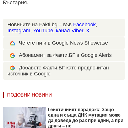
България.
Новините на Fakti.bg – във
Facebook
,
Instagram
,
YouTube
,
канал Viber
,
X
Четете ни и в Google News Showcase
Абонамент за Факти.БГ в Google Alerts
Добавете Факти.БГ като предпочитан
източник в Google
ПОДОБНИ НОВИНИ
Генетичният парадокс: Защо
една и съща ДНК мутация може
да доведе до рак при едни, а при
други – не