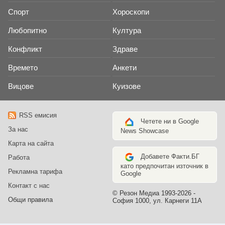
Спорт
Хороскопи
Любопитно
Култура
Конфликт
Здраве
Времето
Анкети
Вицове
Куизове
RSS емисия
Четете ни в Google
За нас
News Showcase
Карта на сайта
Добавете Факти.БГ
Работа
като предпочитан източник в
Рекламна тарифа
Google
Контакт с нас
© Резон Медиа 1993-2026 -
Общи правила
София 1000, ул. Карнеги 11А