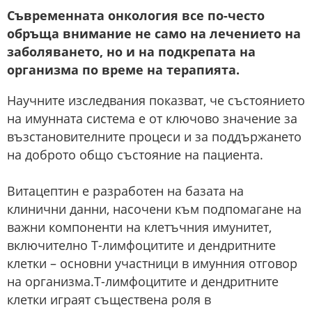
Съвременната онкология все по-често
обръща внимание не само на лечението на
заболяването, но и на подкрепата на
организма по време на терапията.
Научните изследвания показват, че състоянието
на имунната система е от ключово значение за
възстановителните процеси и за поддържането
на доброто общо състояние на пациента.
Витацептин е разработен на базата на
клинични данни, насочени към подпомагане на
важни компоненти на клетъчния имунитет,
включително Т-лимфоцитите и дендритните
клетки – основни участници в имунния отговор
на организма.Т-лимфоцитите и дендритните
клетки играят съществена роля в