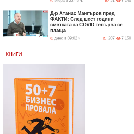
вчера в 22:48 ч.
31
7 240
Д-р Атанас Мангъров пред
ФАКТИ: След шест години
сметката за COVID тепърва се
плаща
днес в 09:02 ч.
207
7 150
КНИГИ