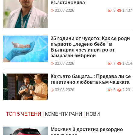
възстановява
03.08.2026
9
1 407
25 години от чудото: Как се роди
първото „ледено бебе“ в
България чрез инвитро от
замразен ембрион
03.08.2026
7
1 214
Какъвто бащата...: Предава ли се
генетично любовта към чашката
03.08.2026
5
2 201
ТОП 5
ЧЕТЕНИ
|
КОМЕНТИРАНИ
|
НОВИ
Москвич 3 достигна рекордно