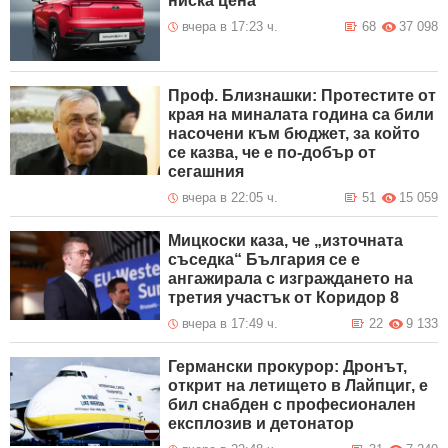
ниска цена
вчера в 17:23 ч.
68
37 098
Проф. Близнашки: Протестите от
края на миналата година са били
насочени към бюджет, за който
се казва, че е по-добър от
сегашния
вчера в 22:05 ч.
51
15 059
Мицкоски каза, че „източната
съседка“ България се е
ангажирала с изграждането на
третия участък от Коридор 8
вчера в 17:49 ч.
22
9 133
Германски прокурор: Дронът,
открит на летището в Лайпциг, е
бил снабден с професионален
експлозив и детонатор