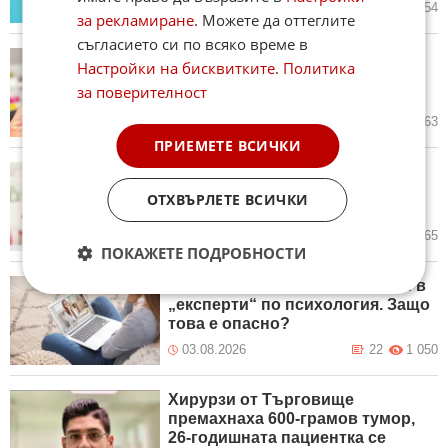
вчера в 18:31 ч.
6
2 054
за рекламиране
. Можете да оттеглите
съгласието си по всяко време в
Изследване откри, че виаграта
Настройки на бисквитките
.
Политика
има неочаквани ползи за
за поверителност
онкоболните
вчера в 18:01 ч.
6
1 663
ПРИЕМЕТЕ ВСИЧКИ
Нови процедури могат да
забавят достъпа до
ОТХВЪРЛЕТЕ ВСИЧКИ
животоспасяващи лекарства
04.08.2026
2
865
ПОКАЖЕТЕ ПОДРОБНОСТИ
Интернет превърна всички ни в
„експерти“ по психология. Защо
това е опасно?
03.08.2026
22
1 050
Хирурзи от Търговище
премахнаха 600-грамов тумор,
26-годишната пациентка се