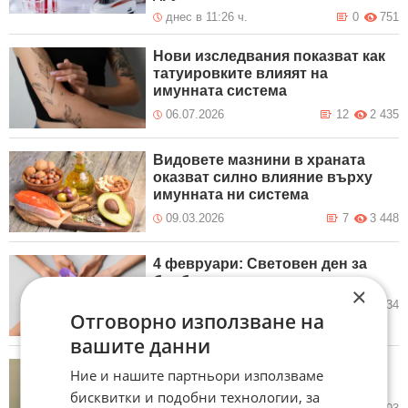
днес в 11:26 ч.
0
751
Нови изследвания показват как
татуировките влияят на
имунната система
06.07.2026
12
2 435
Видовете мазнини в храната
оказват силно влияние върху
имунната ни система
09.03.2026
7
3 448
4 февруари: Световен ден за
борба с рака
×
04.02.2026
1
2 034
Отговорно използване на
вашите данни
До 60% от случаите на рак са
Ние и нашите партньори използваме
свързани с начина на живот
бисквитки и подобни технологии, за