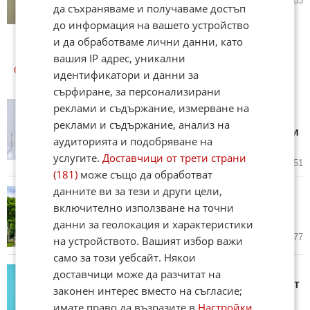
27.10.2025
7
4 903
да съхраняваме и получаваме достъп
до информация на вашето устройство
и да обработваме лични данни, като
вашия IP адрес, уникални
ОЩЕ
НОВИНИ ОТ ЗДРАВЕ
идентификатори и данни за
сърфиране, за персонализирани
Генетичният парадокс: Защо
реклами и съдържание, измерване на
една и съща ДНК мутация може
реклами и съдържание, анализ на
да доведе до рак при едни, а при
аудиторията и подобряване на
други – не
услугите.
Доставчици от трети страни
днес в 11:26 ч.
0
751
(181)
може също да обработват
данните ви за тези и други цели,
Изненадващо средство за
намаляване на риска от диабет
включително използване на точни
тип 2 - парковете и градините
данни за геолокация и характеристики
вчера в 18:57 ч.
2
1 377
на устройството. Вашият избор важи
само за този уебсайт. Някои
Лекари посочиха три ключови
доставчици може да разчитат на
фактора, които могат да отложат
законен интерес вместо на съгласие;
деменцията с близо 13 години
имате право да възразите в
Настройки