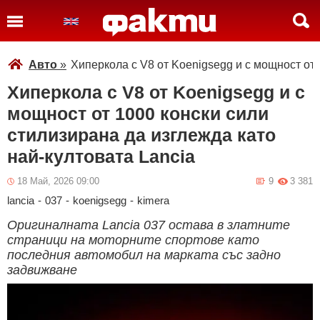
Авто
»
Хиперкола с V8 от Koenigsegg и с мощност от 
Хиперкола с V8 от Koenigsegg и с
мощност от 1000 конски сили
стилизирана да изглежда като
най-култовата Lancia
18 Май, 2026 09:00
9
3 381
lancia
-
037
-
koenigsegg
-
kimera
Оригиналната Lancia 037 остава в златните
страници на моторните спортове като
последния автомобил на марката със задно
задвижване