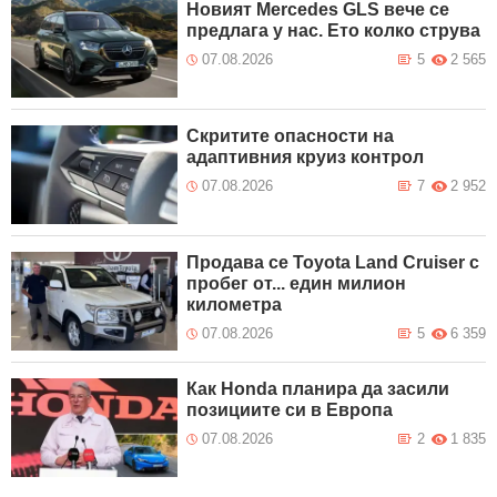
Новият Mercedes GLS вече се
предлага у нас. Ето колко струва
07.08.2026
5
2 565
Скритите опасности на
адаптивния круиз контрол
07.08.2026
7
2 952
Продава се Toyota Land Cruiser с
пробег от... един милион
километра
07.08.2026
5
6 359
Как Honda планира да засили
позициите си в Европа
07.08.2026
2
1 835