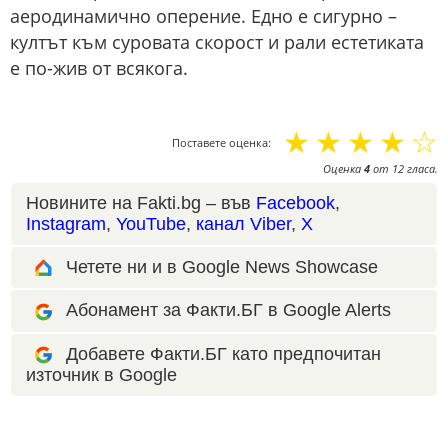
аеродинамично оперение. Едно е сигурно –
култът към суровата скорост и рали естетиката
е по-жив от всякога.
☆
☆
☆
☆
☆
Поставете оценка:
Оценка
4
от
12
гласа.
Новините на Fakti.bg – във
Facebook
,
Instagram
,
YouTube
,
канал Viber
,
X
Четете ни и в Google News Showcase
Абонамент за Факти.БГ в Google Alerts
Добавете Факти.БГ като предпочитан
източник в Google