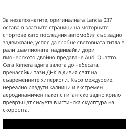
За незапознатите, оригиналната Lancia 037
остава в златните страници на моторните
спортове като последния автомобил със задно
задвижване, успял да грабне световната титла в
рали шампионата, надвивайки дори
пионерското двойно предаване Audi Quattro.
Сега Kimera вдига залога до небесата,
пренасяйки тази ДНК в дивия свят на
съвременните хиперколи. Късо междуосие,
нереално раздути калници и екстремен
аеродинамичен пакет с гигантско задно крило
превръщат силуета в истинска скулптура на
скоростта.