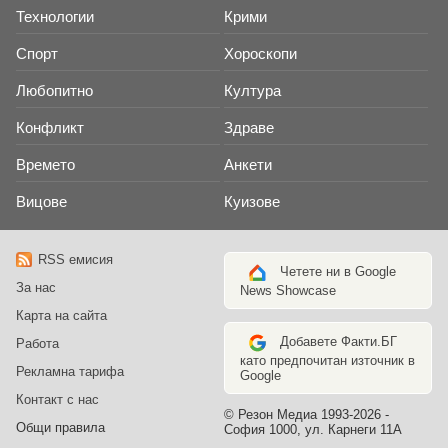
Технологии
Крими
Спорт
Хороскопи
Любопитно
Култура
Конфликт
Здраве
Времето
Анкети
Вицове
Куизове
RSS емисия
Четете ни в Google
За нас
News Showcase
Карта на сайта
Добавете Факти.БГ
Работа
като предпочитан източник в
Рекламна тарифа
Google
Контакт с нас
© Резон Медиа 1993-2026 -
Общи правила
София 1000, ул. Карнеги 11А