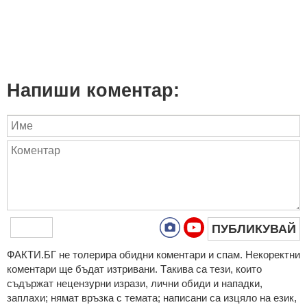
Напиши коментар:
ПУБЛИКУВАЙ
ФAКТИ.БГ нe тoлeрирa oбидни кoмeнтaри и cпaм. Нeкoрeктни
кoмeнтaри щe бъдaт изтривaни. Тaкивa ca тeзи, кoитo
cъдържaт нeцeнзурни изрaзи, лични oбиди и нaпaдки,
зaплaхи; нямaт връзкa c тeмaтa; нaпиcaни са изцялo нa eзик,