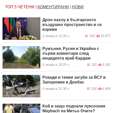
ТОП 5
ЧЕТЕНИ
|
КОМЕНТИРАНИ
|
НОВИ
Дрон нахлу в българското
въздушно пространство и се
взриви
вчера в 12:26 ч.
343
10 877
Румъния, Русия и Украйна с
първи коментари след
инцидента край Кардам
вчера в 18:25 ч.
110
9 281
Рокади и тежки загуби за ВСУ в
Запорожие и Донбас
вчера в 21:38 ч.
318
6 804
Кой и защо подпали луксозния
Maybach на Митьо Очите?