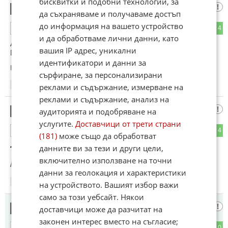
бисквитки и подобни технологии, за
Фен
2
да съхраняваме и получаваме достъп
до информация на вашето устройство
0
4
ОТГОВОР
и да обработваме лични данни, като
Ари Ватанен остава непобедим на Пакс Пийк. С Пежо.
вашия IP адрес, уникални
Преди да го асфалтират.
идентификатори и данни за
Коментиран от
#6
,
#7
сърфиране, за персонализирани
09:27
18.05.2026
реклами и съдържание, измерване на
реклами и съдържание, анализ на
🇧🇬БАЙ Х@Й‼️
аудиторията и подобряване на
3
услугите.
Доставчици от трети страни
2
4
ОТГОВОР
(181)
може също да обработват
🚗 Тази Ланча що ли много ми прилича на Ферари🤔 🚗
данните ви за тези и други цели,
включително използване на точни
/ знам за ФИАТ-ските връзки/
данни за геолокация и характеристики
09:48
18.05.2026
на устройството. Вашият избор важи
само за този уебсайт. Някои
1111
4
доставчици може да разчитат на
законен интерес вместо на съгласие;
0
10
ОТГОВОР