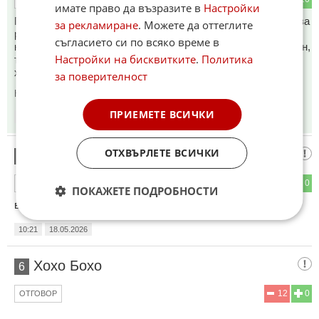
имате право да възразите в
Настройки
По-малко мрънкане... Колата изглежда реална и истинка, за
за рекламиране
. Можете да оттеглите
разлика от повечето електрички. Супер красив дизайн -
съгласието си по всяко време в
класически с изключително мощен двигател и то на бензин,
Настройки на бисквитките
.
Политика
та и V8! Това определено е сред най-красивите коли с
характер.
за поверителност
Коментиран от
#8
ПРИЕМЕТЕ ВСИЧКИ
09:59
18.05.2026
ОТХВЪРЛЕТЕ ВСИЧКИ
лама Кифла
5
5
0
ОТГОВОР
ПОКАЖЕТЕ ПОДРОБНОСТИ
въйййй много дупки по тази пущина
10:21
18.05.2026
Хохо Бохо
6
12
0
ОТГОВОР