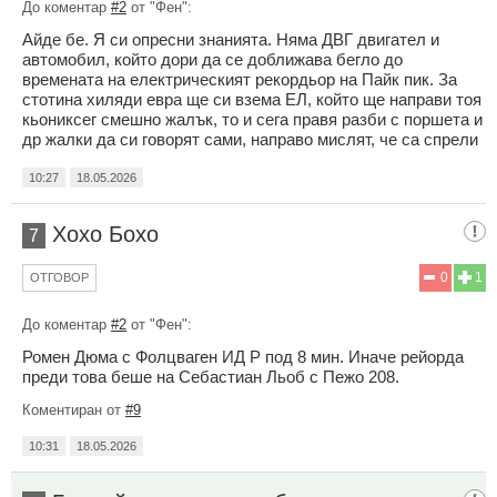
До коментар
#2
от "Фен":
Айде бе. Я си опресни знанията. Няма ДВГ двигател и
автомобил, който дори да се доближава бегло до
времената на електрическият рекордьор на Пайк пик. За
стотина хиляди евра ще си взема ЕЛ, който ще направи тоя
кьониксег смешно жалък, то и сега правя разби с поршета и
др жалки да си говорят сами, направо мислят, че са спрели
10:27
18.05.2026
Хохо Бохо
7
0
1
ОТГОВОР
До коментар
#2
от "Фен":
Ромен Дюма с Фолцваген ИД Р под 8 мин. Иначе рейорда
преди това беше на Себастиан Льоб с Пежо 208.
Коментиран от
#9
10:31
18.05.2026