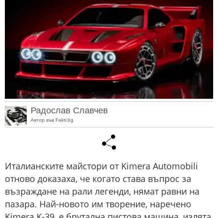
Радослав Славчев
Автор във Fakti.bg
Италианските майстори от Kimera Automobili
отново доказаха, че когато става въпрос за
възраждане на рали легенди, нямат равни на
пазара. Най-новото им творение, наречено
Kimera K-39, е брутална пистова машина, излята