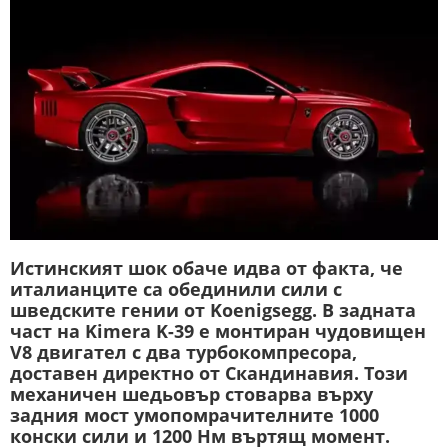
Истинският шок обаче идва от факта, че
италианците са обединили сили с
шведските гении от Koenigsegg. В задната
част на Kimera K-39 е монтиран чудовищен
V8 двигател с два турбокомпресора,
доставен директно от Скандинавия. Този
механичен шедьовър стоварва върху
задния мост умопомрачителните 1000
конски сили и 1200 Нм въртящ момент.