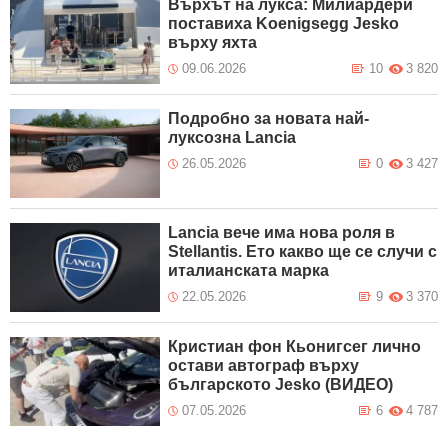
Върхът на лукса: Милиардери
поставиха Koenigsegg Jesko
върху яхта
09.06.2026
10
3 820
Подробно за новата най-
луксозна Lancia
26.05.2026
0
3 427
Lancia вече има нова роля в
Stellantis. Ето какво ще се случи с
италианската марка
22.05.2026
9
3 370
Кристиан фон Кьонигсег лично
остави автограф върху
българското Jesko (ВИДЕО)
07.05.2026
6
4 787