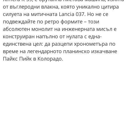
от въглеродни влакна, която уникално цитира
силуета на митичната Lancia 037. Но не се
подвеждайте по ретро формите – този
абсолютен монолит на инженерната мисъл е
конструиран напълно от нулата с една-
единствена цел: да разцепи хронометъра по
време на легендарното планинско изкачване
Пайкс Пийк в Колорадо.