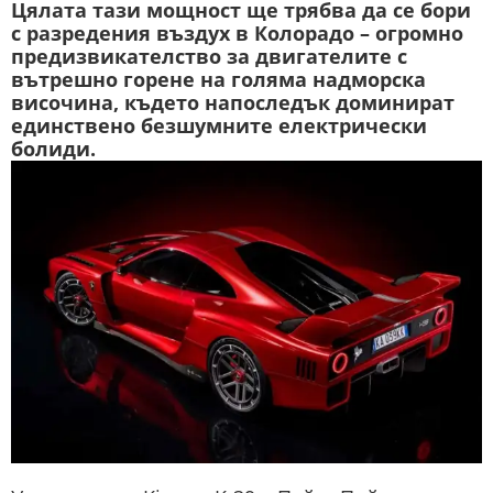
Цялата тази мощност ще трябва да се бори
с разредения въздух в Колорадо – огромно
предизвикателство за двигателите с
вътрешно горене на голяма надморска
височина, където напоследък доминират
единствено безшумните електрически
болиди.