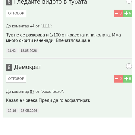
Гледайте видото в тубата
8
0
6
ОТГОВОР
До коментар
#4
от "1111":
Тук не се разкрива и 1/100 от красотата на колата. Има
много скрити изненади. Впечатляваща е
11:42
18.05.2026
Демократ
9
0
6
ОТГОВОР
До коментар
#7
от "Хохо Бохо":
Казал е човека Преди да го асфалтират.
12:16
18.05.2026