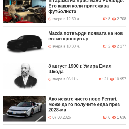
В гаража на Кристиано Роналдо.
Временно движението по път II-
Ето какви коли притежава
8 Август 2026
16 Своге – Ребърково в участъка
23:19
футболиста
Гара Лакатник – Оплетня при км
при км 29+500 се осъществява
двупосочно в една лента поради
вчера в 12:30 ч.
8
2 708
паднали камъни на пътното
платно. Движението се
регулира от екип на Пътна
полиция.
Mazda потвърди появата на нов
евтин кросоувър
Възстановено е движението по
8 Август 2026
път I-1 Видин – Монтана в
22:50
вчера в 10:30 ч.
2
2 177
района на разклона за
Плешивец при км 64+160.
Възстановено е движението по
8 Август 2026
АМ "Струма" „ГКПП Кулата“ –
21:12
8 август 1900 г. Умира Емил
София посока София при км
129+200.
Шкода
вчера в 06:11 ч.
21
10 957
Ако искате чисто ново Ferrari,
може да го получите едва през
2028-ма
07.08.2026
6
1 636