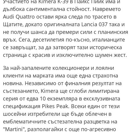
Участието на Kimera K-39 в Пайкс Пийк има и
дълбока сантиментална стойност. Навремето
Audi Quattro остави ярка следа по трасето в
Щатите, докато оригиналната Lancia 037 така и
не получи шанса да премери сили с планинския
връх. Сега, десетилетия по-късно, италианците
се завръщат, за да затворят тази историческа
страница с красив и изключително шумен жест.
За най-запалените колекционери и лоялни
клиенти на марката има още една страхотна
новина. Независимо от финалния резултат на
състезанието, Kimera ще сглоби лимитирана
серия от едва 10 екземпляра в ексклузивната
спецификация Pikes Peak. Всеки един от тези
шосейни изтребители ще бъде облечен в
емблематичните състезателна разцветка на
"Martini", разполагайки с още по-агресивно