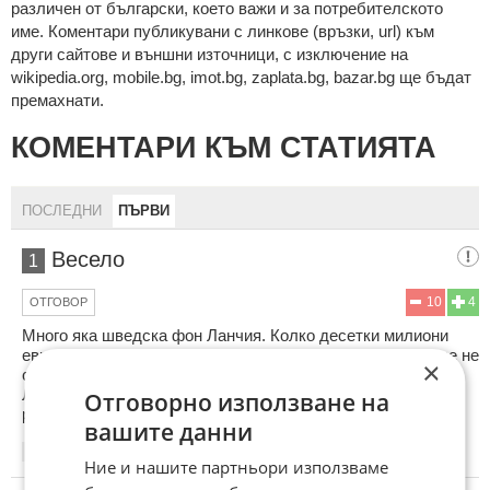
рaзличeн oт бългaрcки, което важи и за потребителското
име. Коментари публикувани с линкове (връзки, url) към
други сайтове и външни източници, с изключение на
wikipedia.org, mobile.bg, imot.bg, zaplata.bg, bazar.bg ще бъдат
премахнати.
КОМЕНТАРИ КЪМ СТАТИЯТА
ПОСЛЕДНИ
ПЪРВИ
Весело
1
10
4
ОТГОВОР
Много яка шведска фон Ланчия. Колко десетки милиони
евро ще ми трябват за да си купя една? Обърках се, още не
×
съм свикнал с новата власт, при новия бг премиер
Льотчиков, ще трябват да си правя сметките в милиарди
Отговорно използване на
рубли.
вашите данни
09:10
18.05.2026
Ние и нашите партньори използваме