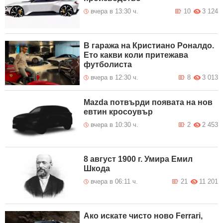
вчера в 13:30 ч.
10
3 124
В гаража на Кристиано Роналдо.
Ето какви коли притежава
футболиста
вчера в 12:30 ч.
8
3 013
Mazda потвърди появата на нов
евтин кросоувър
вчера в 10:30 ч.
2
2 453
8 август 1900 г. Умира Емил
Шкода
вчера в 06:11 ч.
21
11 201
Ако искате чисто ново Ferrari,