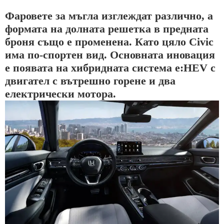
Фаровете за мъгла изглеждат различно, а
формата на долната решетка в предната
броня също е променена. Като цяло Civic
има по-спортен вид. Основната иновация
е появата на хибридната система e:HEV с
двигател с вътрешно горене и два
електрически мотора.