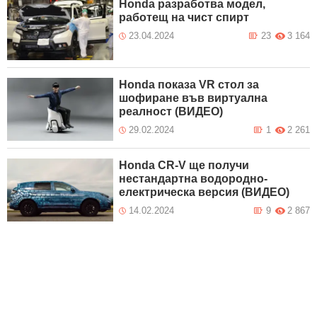
Honda разработва модел,
работещ на чист спирт
23.04.2024
23
3 164
Honda показа VR стол за
шофиране във виртуална
реалност (ВИДЕО)
29.02.2024
1
2 261
Honda CR-V ще получи
нестандартна водородно-
електрическа версия (ВИДЕО)
14.02.2024
9
2 867