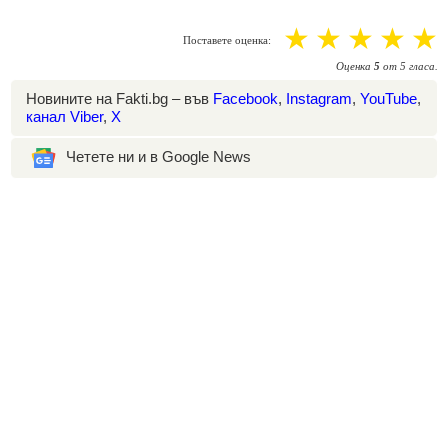
☆
☆
☆
☆
☆
Поставете оценка:
Оценка
5
от
5
гласа.
Новините на Fakti.bg – във
Facebook
,
Instagram
,
YouTube
,
канал Viber
,
X
Четете ни и в Google News