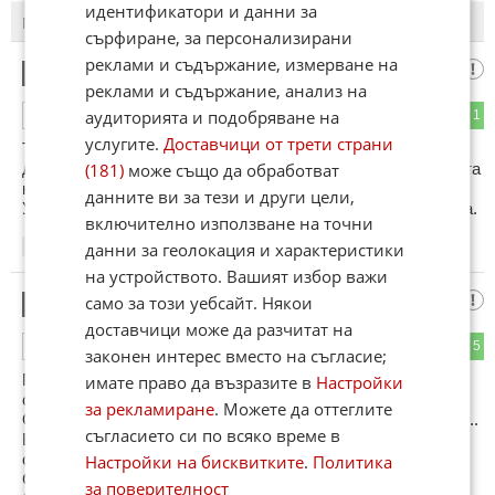
идентификатори и данни за
ПОСЛЕДНИ
ПЪРВИ
сърфиране, за персонализирани
реклами и съдържание, измерване на
така
1
реклами и съдържание, анализ на
аудиторията и подобряване на
6
1
ОТГОВОР
услугите.
Доставчици от трети страни
Тук е над 80х. Покарах я 2.0 хибрид Сивик. Добра кола, но
(181)
може също да обработват
далеч от работата на хибрида на Тойота. Няма пъргавината
на Тойота хибрид на по-високи скорости от градските.
данните ви за тези и други цели,
Усеща се и някаква синтетичност, която липсва при Тойота.
включително използване на точни
данни за геолокация и характеристики
15:01
23.05.2024
на устройството. Вашият избор важи
Зелени зъби
само за този уебсайт. Някои
2
доставчици може да разчитат на
0
5
ОТГОВОР
законен интерес вместо на съгласие;
Приятелю, може и да си я виждал, но не си я карал, 100 %
имате право да възразите в
Настройки
съм убеден.
за рекламиране
. Можете да оттеглите
От личен опит - тест на Корола, 184 к.с., дадоха ми комби...
съгласието си по всяко време в
Впечатления - тромава, недобър салон, завиваш, ама
сякаш става в по-късен момент, приемлива(на фона на
Настройки на бисквитките
.
Политика
Сивик)цена.
за поверителност