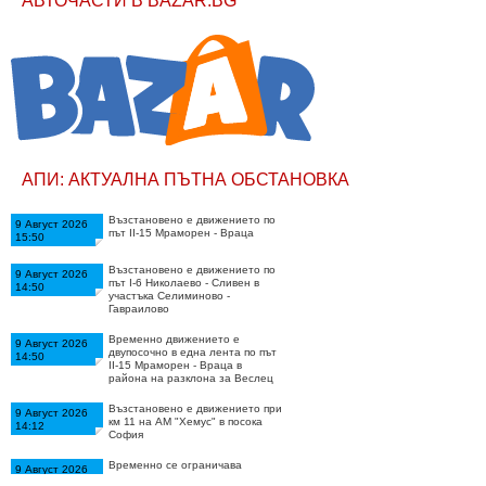
АВТОЧАСТИ В BAZAR.BG
АПИ: АКТУАЛНА ПЪТНА ОБСТАНОВКА
Възстановено е движението по
9 Август 2026
път II-15 Мраморен - Враца
15:50
Възстановено е движението по
9 Август 2026
път I-6 Николаево - Сливен в
14:50
участъка Селиминово -
Гавраилово
Временно движението e
9 Август 2026
двупосочно в една лента по път
14:50
II-15 Мраморен - Враца в
района на разклона за Веслец
Възстановено е движението при
9 Август 2026
км 11 на АМ "Хемус" в посока
14:12
София
Временно се ограничава
9 Август 2026
движението по път I-6
14:12