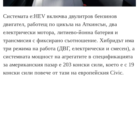
Системата e:HEV включва двулитров бензинов
двигател, работещ по цикъла на Аткинсън, два
електрически мотора, литиево-йонна батерия и
трансмисия с фиксирано съотношение. Хибридът има
три режима на работа (ДВГ, електрически и смесен), а
системната мощност на агрегатите в спецификацията
за американския пазар е 203 конски сили, което е с 19
конски сили повече от тази на европейския Civic.