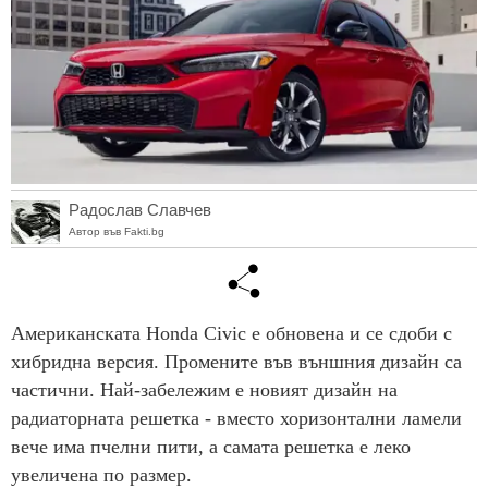
Радослав Славчев
Автор във Fakti.bg
Американската Honda Civic е обновена и се сдоби с
хибридна версия. Промените във външния дизайн са
частични. Най-забележим е новият дизайн на
радиаторната решетка - вместо хоризонтални ламели
вече има пчелни пити, а самата решетка е леко
увеличена по размер.