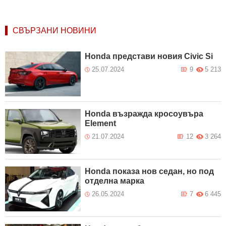
СВЪРЗАНИ НОВИНИ
Honda представи новия Civic Si
25.07.2024
9
5 213
Honda възражда кросоувъра
Element
21.07.2024
12
3 264
Honda показа нов седан, но под
отделна марка
26.05.2024
7
6 445