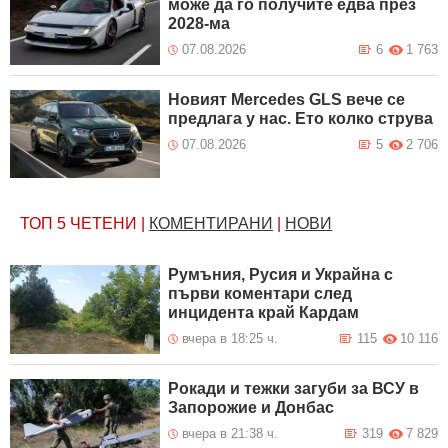
може да го получите едва през
2028-ма
07.08.2026
6
1 763
Новият Mercedes GLS вече се
предлага у нас. Ето колко струва
07.08.2026
5
2 706
ТОП 5
ЧЕТЕНИ
|
КОМЕНТИРАНИ
|
НОВИ
Румъния, Русия и Украйна с
първи коментари след
инцидента край Кардам
вчера в 18:25 ч.
115
10 116
Рокади и тежки загуби за ВСУ в
Запорожие и Донбас
вчера в 21:38 ч.
319
7 829