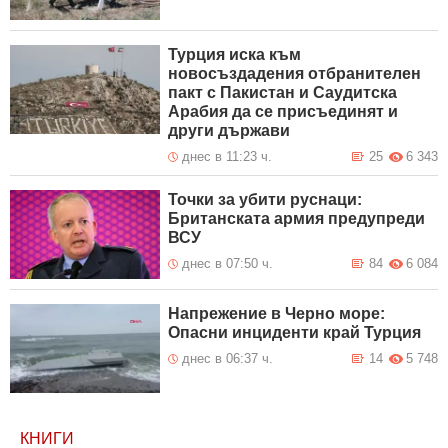
Турция иска към
новосъздадения отбранителен
пакт с Пакистан и Саудитска
Арабия да се присъединят и
други държави
днес в 11:23 ч.
25
6 343
Точки за убити руснаци:
Британската армия предупреди
ВСУ
днес в 07:50 ч.
84
6 084
Напрежение в Черно море:
Опасни инциденти край Турция
днес в 06:37 ч.
14
5 748
КНИГИ