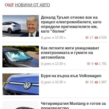
Николаево - Сливен в участъка
Селиминово - Гавраилово
ОЩЕ
НОВИНИ ОТ АВТО
Възстановено е движението в
9 Август 2026
едната лента при км 11 на АМ
13:25
"Хемус" в посока София
Доналд Тръмп отново взе на
прицел електромобилите, като
Временно се ограничава
9 Август 2026
определи притежателите им,
движението при км 11 на АМ
13:12
"Хемус" в посока София
като "болни"
Възстановено е движението по
9 Август 2026
днес в 13:30 ч.
17
4 524
път II-16 Своге – Ребърково в
08:19
участъка Гара Лакатник –
Оплетня
Как летните жеги унищожават
Временно движението по път III-
електрониката и гумите на
9 Август 2026
663 Симеоновград –
08:12
автомобила
Димитровград в района на
Райново се осъществява
днес в 12:30 ч.
9
1 781
двупосочно в една лента
Буря на върха във Volkswagen
днес в 10:30 ч.
16
1 987
Четиривратия Mustang е готов за
производство