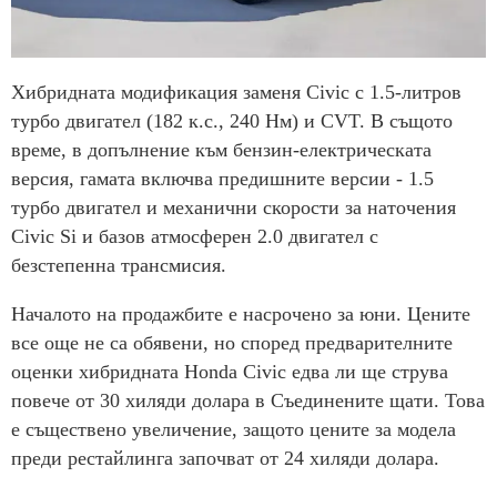
Хибридната модификация заменя Civic с 1.5-литров
турбо двигател (182 к.с., 240 Нм) и CVT. В същото
време, в допълнение към бензин-електрическата
версия, гамата включва предишните версии - 1.5
турбо двигател и механични скорости за наточения
Civic Si и базов атмосферен 2.0 двигател с
безстепенна трансмисия.
Началото на продажбите е насрочено за юни. Цените
все още не са обявени, но според предварителните
оценки хибридната Honda Civic едва ли ще струва
повече от 30 хиляди долара в Съединените щати. Това
е съществено увеличение, защото цените за модела
преди рестайлинга започват от 24 хиляди долара.