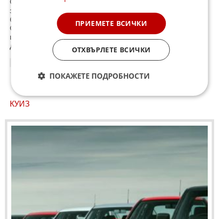
Сивик - много по-качествен и широк салон, стабилна в
завоите, директен волан, добро ускорение, огромен
багажник. Наистина добра кола, но на безбожна цена .
ПРИЕМЕТЕ ВСИЧКИ
Само за едно бедно спойлерче поискаха 1200 лв.,
цветовете които чакаха бяха само черни, отстъпки не
дават.
ОТХВЪРЛЕТЕ ВСИЧКИ
22:27
23.05.2024
ПОКАЖЕТЕ ПОДРОБНОСТИ
КУИЗ