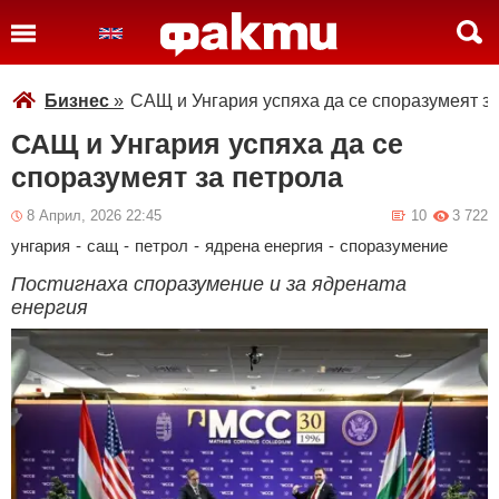
Бизнес
»
САЩ и Унгария успяха да се споразумеят з
САЩ и Унгария успяха да се
споразумеят за петрола
8 Април, 2026 22:45
10
3 722
унгария
-
сащ
-
петрол
-
ядрена енергия
-
споразумение
Постигнаха споразумение и за ядрената
енергия