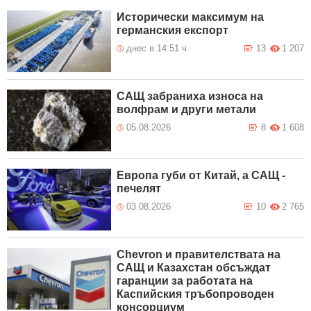
Исторически максимум на
германския експорт
днес в 14:51 ч.
13
1 207
САЩ забраниха износа на
волфрам и други метали
05.08.2026
8
1 608
Европа губи от Китай, а САЩ -
печелят
03.08.2026
10
2 765
Chevron и правителствата на
САЩ и Казахстан обсъждат
гаранции за работата на
Каспийския тръбопроводен
консорциум