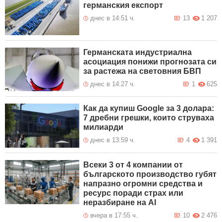
германския експорт
днес в 14:51 ч.
13
1 207
Германската индустриална
асоциация понижи прогнозата си
за растежа на световния БВП
днес в 14:27 ч.
1
625
Как да купиш Google за 3 долара:
7 дребни грешки, които струваха
милиарди
днес в 13:59 ч.
4
1 391
Всеки 3 от 4 компании от
българското производство губят
напразно огромни средства и
ресурс поради страх или
неразбиране на AI
вчера в 17:55 ч.
10
2 476