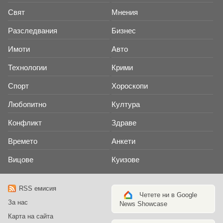
Свят
Мнения
Разследвания
Бизнес
Имоти
Авто
Технологии
Крими
Спорт
Хороскопи
Любопитно
Култура
Конфликт
Здраве
Времето
Анкети
Вицове
Куизове
RSS емисия
Четете ни в Google
За нас
News Showcase
Карта на сайта