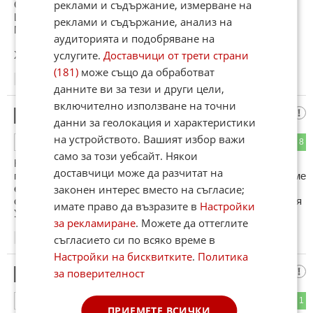
реклами и съдържание, измерване на
След изборите накъде ли
Ще бяга
реклами и съдържание, анализ на
Може Кремъл да не го приюти
аудиторията и подобряване на
услугите.
Доставчици от трети страни
Хахахахаха хахахахаха хахахахаха
(181)
може също да обработват
23:14
08.04.2026
данните ви за тези и други цели,
включително използване на точни
Факти
5
данни за геолокация и характеристики
на устройството. Вашият избор важи
3
8
ОТГОВОР
само за този уебсайт. Някои
Копейките в ступор. Любимият им Орбан купува скъп
доставчици може да разчитат на
петрол то САЩ. Това дори и ние не го правим. Ние купуваме
законен интерес вместо на съгласие;
евтино от Казахстан, Ирак и Северна Африка. Копейките
сега как ще мразят България и ще обичат руската губерния
имате право да възразите в
Настройки
Унгария?
за рекламиране
. Можете да оттеглите
съгласието си по всяко време в
23:49
08.04.2026
Настройки на бисквитките
.
Политика
Факти
за поверителност
6
0
1
ОТГОВОР
ПРИЕМЕТЕ ВСИЧКИ