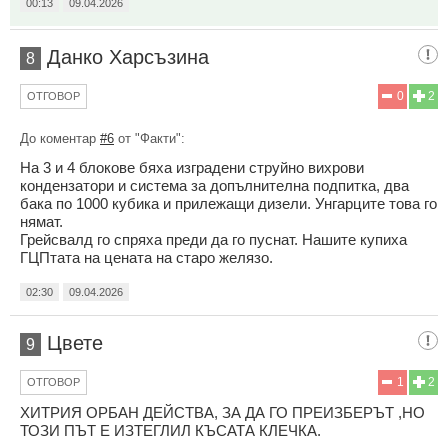
00:13
09.04.2026
Данко Харсъзина
8
0
2
ОТГОВОР
До коментар
#6
от "Факти":
На 3 и 4 блокове бяха изградени струйно вихрови
кондензатори и система за допълнителна подпитка, два
бака по 1000 кубика и прилежащи дизели. Унгарците това го
нямат.
Грейсвалд го спряха преди да го пуснат. Нашите купиха
ГЦПтата на цената на старо желязо.
02:30
09.04.2026
Цвете
9
1
2
ОТГОВОР
ХИТРИЯ ОРБАН ДЕЙСТВА, ЗА ДА ГО ПРЕИЗБЕРЪТ ,НО
ТОЗИ ПЪТ Е ИЗТЕГЛИЛ КЪСАТА КЛЕЧКА.