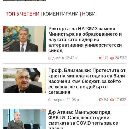
ТОП 5
ЧЕТЕНИ
|
КОМЕНТИРАНИ
|
НОВИ
Ректорът на НАТФИЗ заменя
Министъра на образованието и
науката като лидер на
алтернативния университетски
синод
днес в 12:42 ч.
12
24 532
Проф. Близнашки: Протестите от
края на миналата година са били
насочени към бюджет, за който
се казва, че е по-добър от
сегашния
вчера в 22:05 ч.
54
17 632
Д-р Атанас Мангъров пред
ФАКТИ: След шест години
сметката за COVID тепърва се
плаща