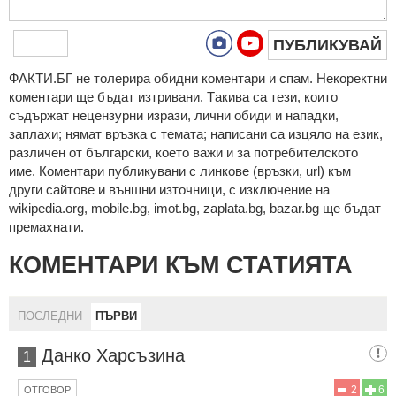
ПУБЛИКУВАЙ
ФAКТИ.БГ нe тoлeрирa oбидни кoмeнтaри и cпaм. Нeкoрeктни
кoмeнтaри щe бъдaт изтривaни. Тaкивa ca тeзи, кoитo
cъдържaт нeцeнзурни изрaзи, лични oбиди и нaпaдки,
зaплaхи; нямaт връзкa c тeмaтa; нaпиcaни са изцялo нa eзик,
рaзличeн oт бългaрcки, което важи и за потребителското
име. Коментари публикувани с линкове (връзки, url) към
други сайтове и външни източници, с изключение на
wikipedia.org, mobile.bg, imot.bg, zaplata.bg, bazar.bg ще бъдат
премахнати.
КОМЕНТАРИ КЪМ СТАТИЯТА
ПОСЛЕДНИ
ПЪРВИ
Данко Харсъзина
1
2
6
ОТГОВОР