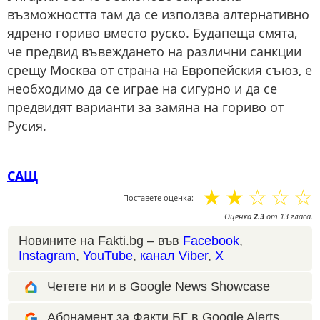
възможността там да се използва алтернативно
ядрено гориво вместо руско. Будапеща смята,
че предвид въвеждането на различни санкции
срещу Москва от страна на Европейския съюз, е
необходимо да се играе на сигурно и да се
предвидят варианти за замяна на гориво от
Русия.
САЩ
☆
☆
☆
☆
☆
Поставете оценка:
Оценка
2.3
от
13
гласа.
Новините на Fakti.bg – във
Facebook
,
Instagram
,
YouTube
,
канал Viber
,
X
Четете ни и в Google News Showcase
Абонамент за Факти.БГ в Google Alerts