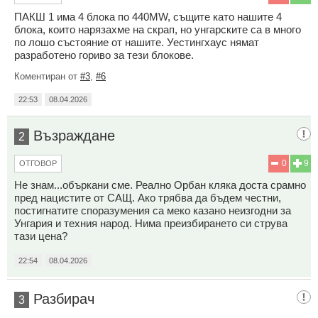
ПАКШ 1 има 4 блока по 440МW, същите като нашите 4
блока, които нарязахме на скрап, но унгарските са в много
по лошо състояние от нашите. Уестингхаус нямат
разработено гориво за тези блокове.
Коментиран от
#3
,
#6
22:53
08.04.2026
Възраждане
2
0
9
ОТГОВОР
Не знам...объркани сме. Реално Орбан кляка доста срамно
пред нацистите от САЩ. Ако трябва да бъдем честни,
постигнатите споразумения са меко казано неизгодни за
Унгария и техния народ. Нима преизбирането си струва
тази цена?
22:54
08.04.2026
Разбирач
3