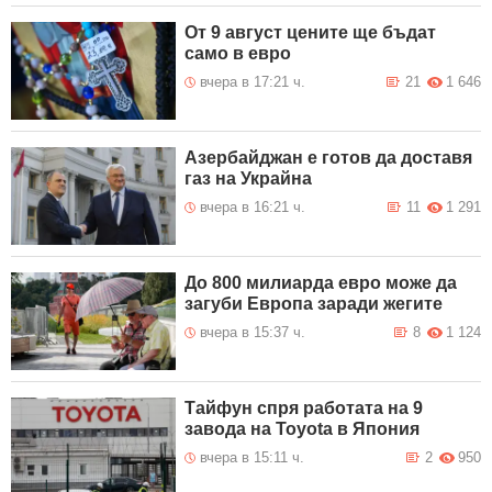
От 9 август цените ще бъдат
само в евро
вчера в 17:21 ч.
21
1 646
Азербайджан е готов да доставя
газ на Украйна
вчера в 16:21 ч.
11
1 291
До 800 милиарда евро може да
загуби Европа заради жегите
вчера в 15:37 ч.
8
1 124
Тайфун спря работата на 9
завода на Toyota в Япония
вчера в 15:11 ч.
2
950