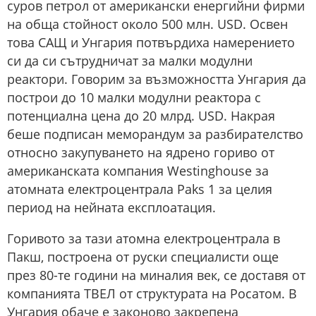
суров петрол от американски енергийни фирми
на обща стойност около 500 млн. USD. Освен
това САЩ и Унгария потвърдиха намерението
си да си сътрудничат за малки модулни
реактори. Говорим за възможността Унгария да
построи до 10 малки модулни реактора с
потенциална цена до 20 млрд. USD. Накрая
беше подписан меморандум за разбирателство
относно закупуването на ядрено гориво от
американската компания Westinghouse за
атомната електроцентрала Paks 1 за целия
период на нейната експлоатация.
Горивото за тази атомна електроцентрала в
Пакш, построена от руски специалисти още
през 80-те години на миналия век, се доставя от
компанията ТВЕЛ от структурата на Росатом. В
Унгария обаче е законово закрепена