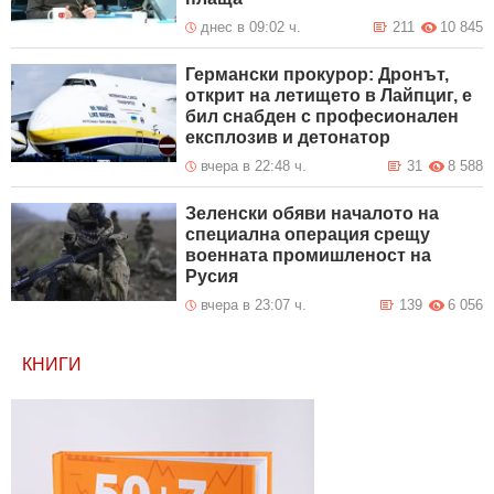
днес в 09:02 ч.
211
10 845
Германски прокурор: Дронът,
открит на летището в Лайпциг, е
бил снабден с професионален
експлозив и детонатор
вчера в 22:48 ч.
31
8 588
Зеленски обяви началото на
специална операция срещу
военната промишленост на
Русия
вчера в 23:07 ч.
139
6 056
КНИГИ