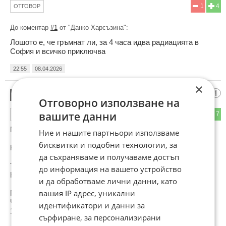
1
4
ОТГОВОР
До коментар
#1
от "Данко Харсъзина":
Лошото е, че гръмнат ли, за 4 часа идва радиацията в
София и всичко приключва
22:55
08.04.2026
×
Орбан е разкрачен
4
Отговорно използване на
вашите данни
3
7
ОТГОВОР
Между Путин и Тръмп
Ние и нашите партньори използваме
бисквитки и подобни технологии, за
Като Дърта Гюв..ендия .
да съхраняваме и получаваме достъп
Такъв Жалък Маджар
до информация на вашето устройство
Не е имало в Историята .
и да обработваме лични данни, като
вашия IP адрес, уникални
Поне сега ще ядоса Кремълския си Господар
Че почва Бизнес с Тръмп
идентификатори и данни за
За сметка на Руската Енергетиката.
сърфиране, за персонализирани