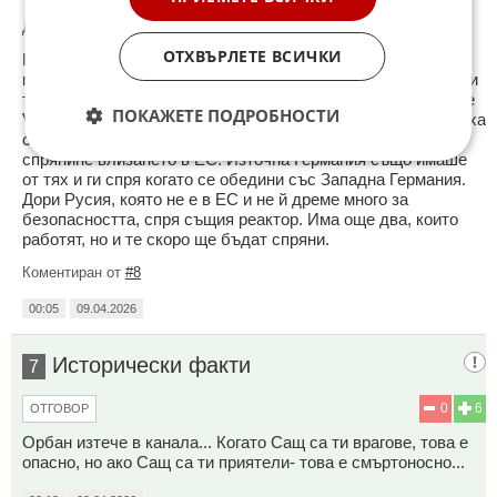
До коментар
#1
от "Данко Харсъзина":
ОТХВЪРЛЕТЕ ВСИЧКИ
Не са същите. Техните са V-213 и позволяваха нужните
подобрения за безопасност, които бяха направени. Чехия и
тя имаше такива и ги надгради. Нашите бяха от по-старите
ПОКАЖЕТЕ ПОДРОБНОСТИ
V-230 и не позволяваха тези подобрения, поради което бяха
спряни. Словакия имаха като нашите и те също бяха
спрянинс влизането в ЕС. Източна Германия също имаше
от тях и ги спря когато се обедини със Западна Германия.
Дори Русия, която не е в ЕС и не й дреме много за
безопасността, спря същия реактор. Има още два, които
работят, но и те скоро ще бъдат спряни.
Коментиран от
#8
00:05
09.04.2026
Исторически факти
7
0
6
ОТГОВОР
Орбан изтече в канала... Когато Сащ са ти врагове, това е
опасно, но ако Сащ са ти приятели- това е смъртоносно...