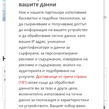
"Галъп": „Прогресивна
вашите данни
България“ запазва високата
подкрепа
Ние и нашите партньори използваме
бисквитки и подобни технологии, за
06.08.2026
42
2 536
да съхраняваме и получаваме достъп
до информация на вашето устройство
и да обработваме лични данни, като
вашия IP адрес, уникални
идентификатори и данни за
сърфиране, за персонализирани
Напиши коментар:
реклами и съдържание, измерване на
реклами и съдържание, анализ на
аудиторията и подобряване на
услугите.
Доставчици от трети страни
(181)
може също да обработват
данните ви за тези и други цели,
включително използване на точни
данни за геолокация и характеристики
на устройството. Вашият избор важи
ПУБЛИКУВАЙ