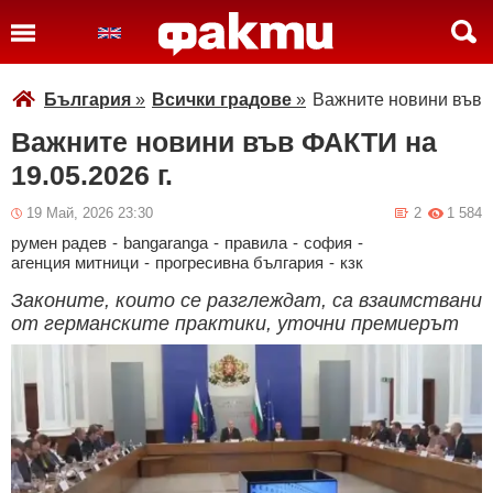
България
»
Всички градове
»
Важните новини във Ф
Важните новини във ФАКТИ на
19.05.2026 г.
19 Май, 2026 23:30
2
1 584
румен радев
-
bangaranga
-
правила
-
софия
-
агенция митници
-
прогресивна българия
-
кзк
Законите, които се разглеждат, са взаимствани
от германските практики, уточни премиерът