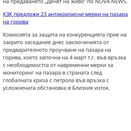
на предаването „Денят на живо“ по NOVA NEWS.
КЗК предложи 23 антикризисни мерки на пазара
на горива
Комисията за защита на конкуренцията прие на
закрито заседание днес заключенията от
предварителното проучване на пазара на
горива, което започна на 4 март т.г. във връзка
с необходимостта от навременни мерки за
мониторинг на пазара в страната след
глобалната криза с петрола във връзка с
усложнената обстановка в Близкия изток.