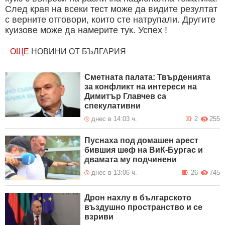
След края на всеки тест може да видите резултат
с верните отговори, които сте натрупали. Другите
куизове може да намерите тук. Успех !
ОЩЕ
НОВИНИ ОТ БЪЛГАРИЯ
Сметната палата: Твърденията
за конфликт на интереси на
Димитър Главчев са
спекулативни
днес в 14:03 ч.
2
255
Пуснаха под домашен арест
бившия шеф на ВиК-Бургас и
двамата му подчинени
днес в 13:06 ч.
26
745
Дрон нахлу в българското
въздушно пространство и се
взриви