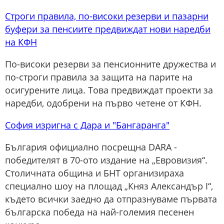
Строги правила, по-високи резерви и пазарни
буфери за пенсиите предвиждат нови наредби
на КФН
По-високи резерви за пенсионните дружества и
по-строги правила за защита на парите на
осигурените лица. Това предвиждат проекти за
наредби, одобрени на първо четене от КФН.
София изригна с Дара и "Бангаранга"
България официално посрещна DARA -
победителят в 70-ото издание на „Евровизия“.
Столичната община и БНТ организираха
специално шоу на площад „Княз Александър I“,
където всички заедно да отпразнуваме първата
българска победа на най-големия песенен