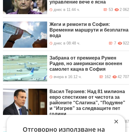
управление вече е ясна
днес в 11:44 ч.
53
2 062
Жеги и ремонти в София:
Временни маршрути и безплатна
вода
днес в 08:48 ч.
7
922
Забрана от премиера Румен
Радев, но американски военен
самолет кацна в София
вчера в 16:12 ч.
162
42 707
Васил Терзиев: Над 81 милиона
евро спестихме от чистота за
районите “Слатина”, “Подуяне”
и “Изгрев” за следващите пет
години
×
вчера в 15:19 ч.
35
2 987
Отговорно използване на