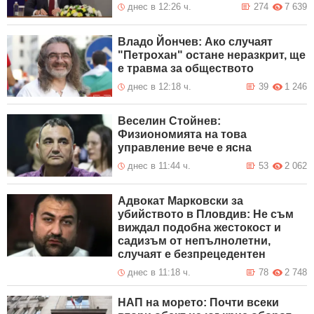
днес в 12:26 ч.
274
7 639
Владо Йончев: Ако случаят
"Петрохан" остане неразкрит, ще
е травма за обществото
днес в 12:18 ч.
39
1 246
Веселин Стойнев:
Физиономията на това
управление вече е ясна
днес в 11:44 ч.
53
2 062
Адвокат Марковски за
убийството в Пловдив: Не съм
виждал подобна жестокост и
садизъм от непълнолетни,
случаят е безпрецедентен
днес в 11:18 ч.
78
2 748
НАП на морето: Почти всеки