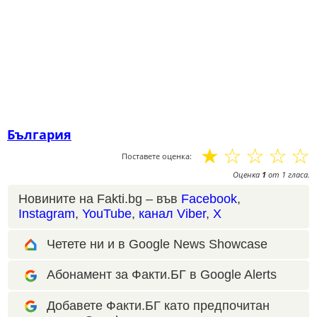
България
☆
☆
☆
☆
☆
Поставете оценка:
Оценка
1
от
1
гласа.
Новините на Fakti.bg – във
Facebook
,
Instagram
,
YouTube
,
канал Viber
,
X
Четете ни и в Google News Showcase
Абонамент за Факти.БГ в Google Alerts
Добавете Факти.БГ като предпочитан