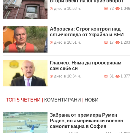
втори обект на юг крие оборот
днес в 10:58 ч.
72
1 346
Абровски: Строг контрол над
слънчогледа от Украйна и ВЕИ
днес в 10:51 ч.
17
1 203
Главчев: Няма да проверявам
сам себе си
днес в 10:34 ч.
31
1 377
ТОП 5
ЧЕТЕНИ
|
КОМЕНТИРАНИ
|
НОВИ
Забрана от премиера Румен
Радев, но американски военен
самолет кацна в София