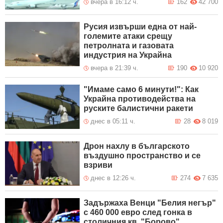
вчера в 16:12 ч.
162
42 700
Русия извърши една от най-
големите атаки срещу
петролната и газовата
индустрия на Украйна
вчера в 21:39 ч.
190
10 920
"Имаме само 6 минути!": Как
Украйна противодейства на
руските балистични ракети
днес в 05:11 ч.
28
8 019
Дрон нахлу в българското
въздушно пространство и се
взриви
днес в 12:26 ч.
274
7 635
Задържаха Венци "Белия негър"
с 460 000 евро след гонка в
столичния кв. "Борово"