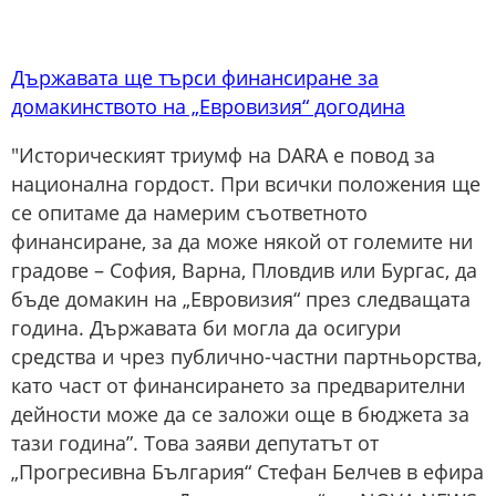
Държавата ще търси финансиране за
домакинството на „Евровизия“ догодина
"Историческият триумф на DARA е повод за
национална гордост. При всички положения ще
се опитаме да намерим съответното
финансиране, за да може някой от големите ни
градове – София, Варна, Пловдив или Бургас, да
бъде домакин на „Евровизия“ през следващата
година. Държавата би могла да осигури
средства и чрез публично-частни партньорства,
като част от финансирането за предварителни
дейности може да се заложи още в бюджета за
тази година”. Това заяви депутатът от
„Прогресивна България“ Стефан Белчев в ефира