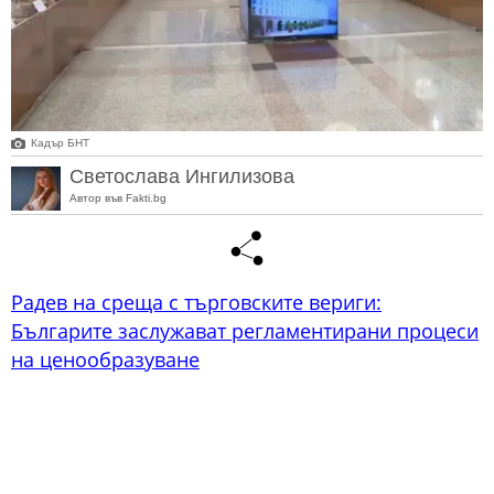
Кадър БНТ
Светослава Ингилизова
Автор във Fakti.bg
Радев на среща с търговските вериги:
Българите заслужават регламентирани процеси
на ценообразуване