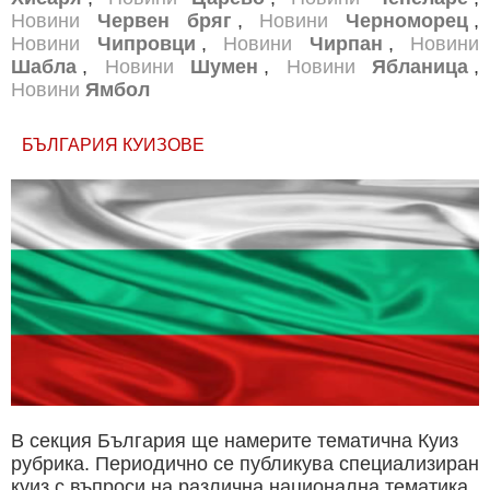
Новини
Червен бряг
,
Новини
Черноморец
,
Новини
Чипровци
,
Новини
Чирпан
,
Новини
Шабла
,
Новини
Шумен
,
Новини
Ябланица
,
Новини
Ямбол
БЪЛГАРИЯ КУИЗОВЕ
В секция България ще намерите тематична Куиз
рубрика. Периодично се публикува специализиран
куиз с въпроси на различна национална тематика.