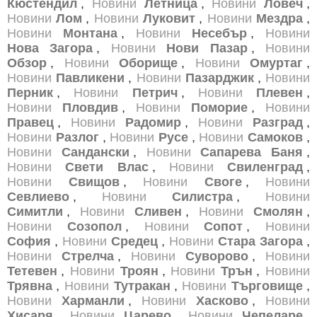
Кюстендил
,
Новини
Летница
,
Новини
Ловеч
,
Новини
Лом
,
Новини
Луковит
,
Новини
Мездра
,
Новини
Монтана
,
Новини
Несебър
,
Новини
Нова Загора
,
Новини
Нови Пазар
,
Новини
Обзор
,
Новини
Оборище
,
Новини
Омуртаг
,
Новини
Павликени
,
Новини
Пазарджик
,
Новини
Перник
,
Новини
Петрич
,
Новини
Плевен
,
Новини
Пловдив
,
Новини
Поморие
,
Новини
Правец
,
Новини
Радомир
,
Новини
Разград
,
Новини
Разлог
,
Новини
Русе
,
Новини
Самоков
,
Новини
Сандански
,
Новини
Сапарева Баня
,
Новини
Свети Влас
,
Новини
Свиленград
,
Новини
Свищов
,
Новини
Своге
,
Новини
Севлиево
,
Новини
Силистра
,
Новини
Симитли
,
Новини
Сливен
,
Новини
Смолян
,
Новини
Созопол
,
Новини
Сопот
,
Новини
София
,
Новини
Средец
,
Новини
Стара Загора
,
Новини
Стрелча
,
Новини
Суворово
,
Новини
Тетевен
,
Новини
Троян
,
Новини
Трън
,
Новини
Трявна
,
Новини
Тутракан
,
Новини
Търговище
,
Новини
Харманли
,
Новини
Хасково
,
Новини
Хисаря
,
Новини
Царево
,
Новини
Чепеларе
,