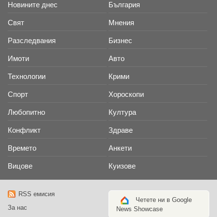
Новините днес
България
Свят
Мнения
Разследвания
Бизнес
Имоти
Авто
Технологии
Крими
Спорт
Хороскопи
Любопитно
Култура
Конфликт
Здраве
Времето
Анкети
Вицове
Куизове
RSS емисия
Четете ни в Google
За нас
News Showcase