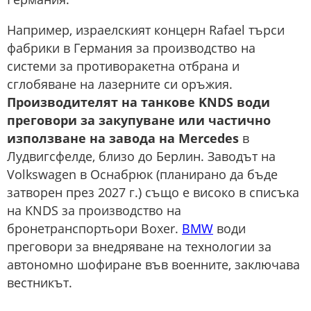
Например, израелският концерн Rafael търси
фабрики в Германия за производство на
системи за противоракетна отбрана и
сглобяване на лазерните си оръжия.
Производителят на танкове KNDS води
преговори за закупуване или частично
използване на завода на Mercedes
в
Лудвигсфелде, близо до Берлин. Заводът на
Volkswagen в Оснабрюк (планирано да бъде
затворен през 2027 г.) също е високо в списъка
на KNDS за производство на
бронетранспортьори Boxer.
BMW
води
преговори за внедряване на технологии за
автономно шофиране във военните, заключава
вестникът.