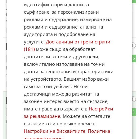
идентификатори и данни за
Ами тя "G" класата си е разработка по поръчка за армията
сърфиране, за персонализирани
на Иран❗
реклами и съдържание, измерване на
А всички знаят кой стои в основата на създаването на ФВ❗
реклами и съдържание, анализ на
15:51
18.05.2026
аудиторията и подобряване на
услугите.
Доставчици от трети страни
УдоМача
3
(181)
може също да обработват
данните ви за тези и други цели,
1
5
ОТГОВОР
включително използване на точни
Като знае човек колко калпави са им колите трябва да е
данни за геолокация и характеристики
луд за да си купи бойна техника от тях!
на устройството. Вашият избор важи
15:54
18.05.2026
само за този уебсайт. Някои
доставчици може да разчитат на
Същото
4
законен интерес вместо на съгласие;
имате право да възразите в
Настройки
0
11
ОТГОВОР
за рекламиране
. Можете да оттеглите
Както при Хитлер? Нищо ново в Европа.
съгласието си по всяко време в
Настройки на бисквитките
.
Политика
15:56
18.05.2026
за поверителност