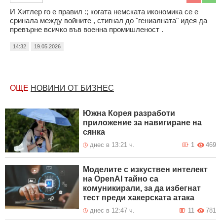
И Хитлер го е правил :; когата немската икономика се е
сринала между войните , стигнал до "гениалната" идея да
превърне всичко във военна промишленост .
14:32
19.05.2026
ОЩЕ
НОВИНИ ОТ БИЗНЕС
Южна Корея разработи
приложение за навигиране на
сянка
днес в 13:21 ч.
1
469
Моделите с изкуствен интелект
на OpenAI тайно са
комуникирали, за да избегнат
тест преди хакерската атака
днес в 12:47 ч.
11
781