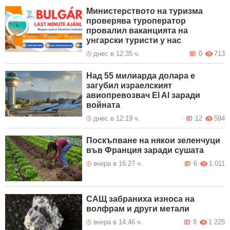
Министерството на туризма
проверява туроператор
провалил ваканцията на
унгарски туристи у нас
днес в 12:35 ч.
0
713
Над 55 милиарда долара е
загубил израелският
авиопревозвач El Al заради
войната
днес в 12:19 ч.
12
594
Поскъпване на някои зеленчуци
във Франция заради сушата
вчера в 16:27 ч.
6
1 011
САЩ забраниха износа на
волфрам и други метали
вчера в 14:46 ч.
8
1 225