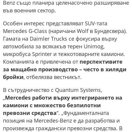
Benz също планира целенасочено разширяване
във военния сектор.
Особен интерес представляват SUV-тата
Mercedes G-Class (наричани Wolf в Бундесвера).
Гамата на Daimler Trucks се фокусира върху
автомобила за всякакъв терен Unimog,
микробуса Sprinter и тежкотоварните камиони.
Компанията е привлечена от
перспективите
за мащабно производство – често в хиляди
бройки
, отбелязва вестникът.
В сътрудничество с Quantum Systems,
„
Mercedes работи върху интегрирането на
камиони с множество безпилотни
превозни средства
“. „Фундаменталната
позиция на Mercedes-Benz е да разработва и
произвежда граждански превозни средства. В