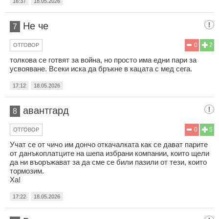
16:37
18.05.2026
Не че
7
0
2
ОТГОВОР
толкова се готвят за война, но просто има едни пари за
усвояване. Всеки иска да бръкне в кацата с мед сега.
17:12
18.05.2026
авантгард
8
0
5
ОТГОВОР
Учат се от чичо им дончо откачалката как се дават парите
от данъкоплатците на шепа избрани компании, които щели
да ни въоръжават за да сме се били пазили от тези, които
тормозим.
Ха!
17:22
18.05.2026