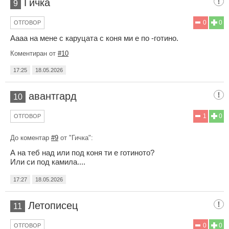
Гичка
9
0
0
ОТГОВОР
Аааа на мене с каруцата с коня ми е по -готино.
Коментиран от
#10
17:25
18.05.2026
авантгард
10
1
0
ОТГОВОР
До коментар
#9
от "Гичка":
А на теб над или под коня ти е готиното?
Или си под камила....
17:27
18.05.2026
Летописец
11
0
0
ОТГОВОР