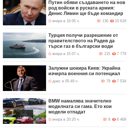
Путин обяви създаването на нов
род войски в руската армия:
Денис Лямин ще бъде командир
вчера в 16:05 ч.
136
10 618
Турция получи разрешение от
правителството на Радев да
търси газ в български води
вчера в 15:07 ч.
215
7 779
Залужни шокира Киев: Украйна
изчерпа военния си потенциал
днес в 05:49 ч.
79
7 534
BMW намалява значително
моделната си гама. Ето кои
модели отпадат
вчера в 20:20 ч.
8
6 469