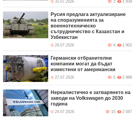
31.07.2026
3
1 839
Русия предлага актуализиране
на споразуменията за
военнотехническо
сътрудничество с Казахстан и
Узбекистан
29.07.2026
4
1 902
Германски отбранителни
компании могат да бъдат
изместени от американски
27.07.2026
5
2 988
Нереалистично е затварянето на
заводи на Volkswagen до 2030
година
24.07.2026
15
2 087