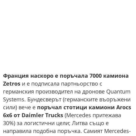
Франция наскоро е поръчала 7000 камиона
Zetros
и е подписала партньорство с
германския производител на дронове Quantum
Systems. Бундесверът (германските въоръжени
сили) вече е
поръчал стотици камиони Arocs
6x6 от Daimler Trucks
(Mercedes притежава
30%) за логистични цели; Литва също е
направила подобна поръчка. Самият Mercedes-