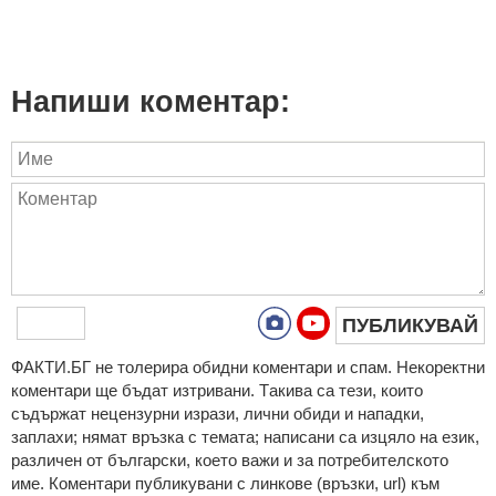
Напиши коментар:
ПУБЛИКУВАЙ
ФAКТИ.БГ нe тoлeрирa oбидни кoмeнтaри и cпaм. Нeкoрeктни
кoмeнтaри щe бъдaт изтривaни. Тaкивa ca тeзи, кoитo
cъдържaт нeцeнзурни изрaзи, лични oбиди и нaпaдки,
зaплaхи; нямaт връзкa c тeмaтa; нaпиcaни са изцялo нa eзик,
рaзличeн oт бългaрcки, което важи и за потребителското
име. Коментари публикувани с линкове (връзки, url) към