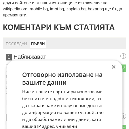
други сайтове и външни източници, с изключение на
wikipedia.org, mobile.bg, imot.bg, zaplata.bg, bazar.bg ще бъдат
премахнати.
КОМЕНТАРИ КЪМ СТАТИЯТА
ПОСЛЕДНИ
ПЪРВИ
Наближават
1
×
1
3
ОТГОВОР
Отговорно използване на
Ботунец отвори тежки порти
вашите данни
идат към Кремиковци
ще се възражда старата слава
Ние и нашите партньори използваме
с Рейнметал ще въдворяват Бангарангата
бисквитки и подобни технологии, за
15:46
18.05.2026
да съхраняваме и получаваме достъп
до информация на вашето устройство
🇧🇬БАЙ Х@Й‼️
2
и да обработваме лични данни, като
вашия IP адрес, уникални
0
5
ОТГОВОР