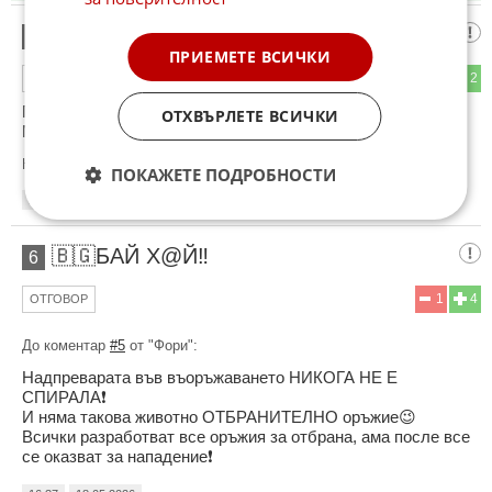
Фори
5
ПРИЕМЕТЕ ВСИЧКИ
4
2
ОТГОВОР
Путин стартира надпреварата във въоръжаването и сега
ОТХВЪРЛЕТЕ ВСИЧКИ
Мерцедес вместо коли е принуден да прави бомби!
Коментиран от
#6
ПОКАЖЕТЕ ПОДРОБНОСТИ
16:17
18.05.2026
🇧🇬БАЙ Х@Й‼️
6
1
4
ОТГОВОР
До коментар
#5
от "Фори":
Надпреварата във въоръжаването НИКОГА НЕ Е
СПИРАЛА❗
И няма такова животно ОТБРАНИТЕЛНО оръжие😉
Всички разработват все оръжия за отбрана, ама после все
се оказват за нападение❗