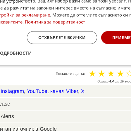
на устройството. Вашият избор важи само за този уебсайт. 
управление – президентът на САЩ Роналд Рейгън в
 да разчитат на законен интерес вместо на съгласие; имате
а на някои от цените, който беше въвел
тройки за рекламиране
. Можете да оттеглите съгласието си 
 ние днес се притесняваме да говорим за този
исквитките
.
Политика за поверителност
го използваме и за горивата, и за хранителните
лагани от големите компании. В крайна сметка –
ОТХВЪРЛЕТЕ ВСИЧКИ
ПРИЕМЕ
ят субект в икономиката, за да може да регулира
ПОДРОБНОСТИ
☆
☆
☆
☆
Поставете оценка:
Оценка
4.4
от
26
глас
,
Instagram
,
YouTube
,
канал Viber
,
X
case
Alerts
итан източник в Google