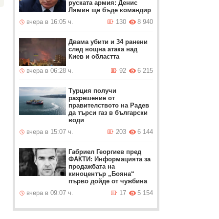
руската армия: Денис
Лямин ще бъде командир
вчера в 16:05 ч.
130
8 940
Двама убити и 34 ранени
след нощна атака над
Киев и областта
вчера в 06:28 ч.
92
6 215
Турция получи
разрешение от
правителството на Радев
да търси газ в български
води
вчера в 15:07 ч.
203
6 144
Габриел Георгиев пред
ФАКТИ: Информацията за
продажбата на
киноцентър „Бояна“
първо дойде от чужбина
вчера в 09:07 ч.
17
5 154