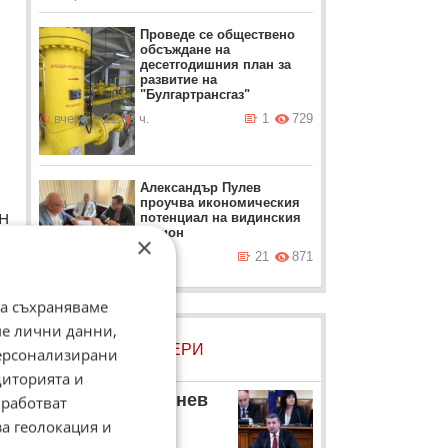
Проведе се обществено
обсъждане на
десетгодишния план за
развитие на
"Булгартрансгаз"
вчера в 21:09 ч.
1
729
Александър Пулев
проучва икономическия
н
потенциал на видинския
регион
×
вчера в 20:34 ч.
21
871
,
да съхраняваме
ме лични данни,
ЛОВЦИ НА БИСЕРИ
персонализирани
диторията и
Драгомир Стойнев
работват
а
за геолокация и
Депутатът на БСП