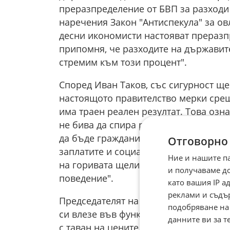
преразпределение от БВП за разходи 
наречения Закон "Антиспекула" за ов
десни икономисти настояват преразп
припомня, че разходите на държавите
стремим към този процент".
Според Иван Таков, със сигурност ще
настоящото правителство мерки срещ
има траен реален резултат. Това озн
не бива да спира растежа на доходите
да бъде гражданите да получават все 
Отговорно
заплатите и социалните разходи и да 
Ние и нашите п
на горивата щели да се саморегулира
и получаваме д
поведение".
като вашия IP 
реклами и съдъ
Председателят на БСП – София е кате
подобряване на
си влезе във функциите чрез регулато
данните ви за т
с таван на цените. В много европейс