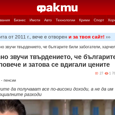
вания
Бизнес
Имоти
Авто
Технологии
Крими
Спорт
Хор
та от 2011 г., вече е отворен
и за твоя сайт!
›››
о звучи твърдението, че българите били забогатели, харчел
но звучи твърдението, че българит
повече и затова се вдигали цените
27
1 7
-
пенсии
те да получават все по-високи доходи, а не да им
оциалните разходи