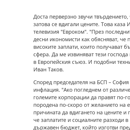
Доста перверзно звучи твърдението, 
затова се вдигали цените. Това каза 
телевизия "Евроком". "През последн
десни икономисти как обясняват, че 
високите заплати, които получават б
сфера. Да ме извиняват тези господа 
в Европейския съюз. И подобни техни
Иван Таков.
Според председателя на БСП – София
инфлация. "Ако погледнем от различ
големите корпорации да правят по-го
породена по-скоро от желанието на е
причината да вдигането на цените и 
че заплатите и социалните разходи в
държавен бюджет, който изготви пре