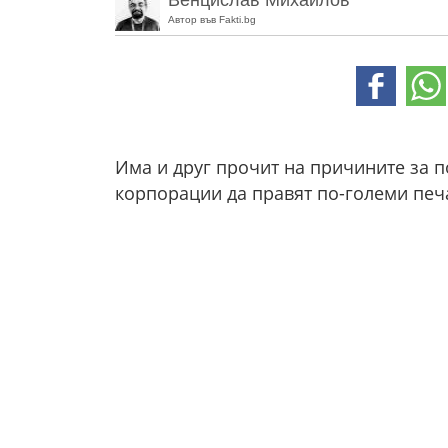
Венцислав Михайлов
Автор във Fakti.bg
Има и друг прочит на причините за 
корпорации да правят по-големи печа