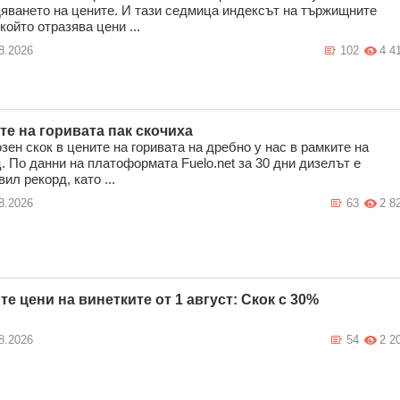
яването на цените. И тази седмица индексът на тържищните
който отразява цени ...
8.2026
102
4 4
те на горивата пак скочиха
зен скок в цените на горивата на дребно у нас в рамките на
. По данни на платоформата Fuelo.net за 30 дни дизелът е
ил рекорд, като ...
8.2026
63
2 8
те цени на винетките от 1 август: Скок с 30%
8.2026
54
2 2