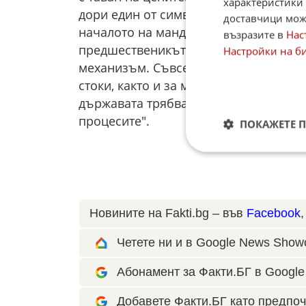
характеристики 
дори един от символите на дясното 
доставчици може
началото на мандата си запази таван
възразите в
Нас
предшественикът му Джими Картър. А
Настройки на б
механизъм. Съвсем спокойно може да 
стоки, както и за много услуги, пред
държавата трябва да бъде най-големи
процесите".
ПОКАЖЕТЕ 
Новините на Fakti.bg – във
Facebook
Четете ни и в Google News Show
Абонамент за Факти.БГ в Google 
Добавете Факти.БГ като предпоч