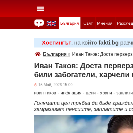
България
Свят
Мнения
Разслед
Здраве
Времето
Анкети
Вицове
Куизове
Хостингът
, на който
fakti.bg
разчи
България
»
Иван Таков: Доста перверзн
Иван Таков: Доста перверз
били забогатели, харчели 
15 Май, 2026 15:09
иван таков
-
инфлация
-
цени
-
храни
-
заплати
Голямата цел трябва да бъде граждани
замразяват пенсиите, заплатите и с