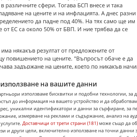
в различните сфери. Тогава БСП внесе и така
ладяване на цените и на инфлацията. А днес разни
ределението да падне под 40%. На тях само ще им
 от ЕС са около 50% от БВП. И ние трябва да се
 има някакъв резултат от предложените от
у повишението на цените. "Въпросът обаче е да
ачава задържане на цените, което по никакъв начи
 на хората, коментира той. - Голямата цел трябва
по-високи доходи, а не да им замразяват пенсиите
 използване на вашите данни
ни обясняват, че цените на хранителните стоки и
артньори използваме бисквитки и подобни технологии, за 
т на пазарен принцип. Това е неадекватно
остъп до информация на вашето устройство и да обработва
адрес, уникални идентификатори и данни за сърфиране, за 
ржание, измерване на реклами и съдържание, анализ на ау
горичен, че държавата трябва много сериозно да
 услугите.
Доставчици от трети страни (181)
може също да об
рите. "Ако се налага, дори да използват механизм
ези и други цели, включително използване на точни данни 
ки страни вече го приложиха. В исторически план