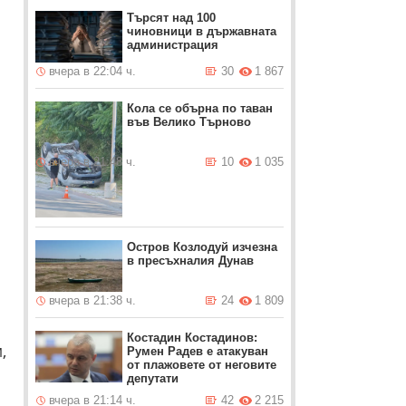
Търсят над 100
чиновници в държавната
администрация
а
вчера в 22:04 ч.
30
1 867
Кола се обърна по таван
във Велико Търново
вчера в 21:48 ч.
10
1 035
Остров Козлодуй изчезна
в пресъхналия Дунав
а
вчера в 21:38 ч.
24
1 809
Костадин Костадинов:
,
Румен Радев е атакуван
от плажoвете от неговите
депутати
вчера в 21:14 ч.
42
2 215