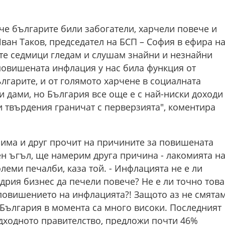
че българите били забогатели, харчели повече и
Иван Таков, председател на БСП – София в ефира н
ите седмици гледам и слушам знайни и незнайни
повишената инфлация у нас била функция от
ългарите, и от голямото харчене в социалната
и дами, но България все още е с най-ниски доходи
 твърдения граничат с перверзията", коментира
 има и друг прочит на причините за повишената
ен ъгъл, ще намерим друга причина - лакомията н
леми печалби, каза той. - Инфлацията не е ли
дрия бизнес да печели повече? Не е ли точно това
повишението на инфлацията?! Защото аз не смятам
 България в момента са много високи. Последният
дходното правителство, предложи почти 46%