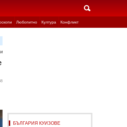
оскопи
Любопитно
Култура
Конфликт
и повече и затова се вдигали цените
е
88
БЪЛГАРИЯ КУИЗОВЕ