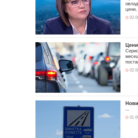
овлад
цени, 
02.0
Цени
Серио
месец
постав
02.0
Нови
...
01.0