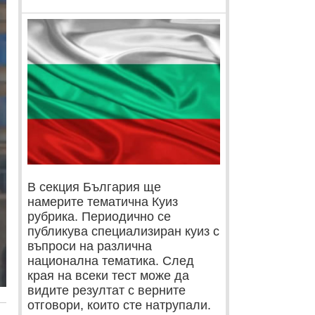
В секция България ще
намерите тематична Куиз
рубрика. Периодично се
публикува специализиран куиз с
въпроси на различна
национална тематика. След
края на всеки тест може да
видите резултат с верните
отговори, които сте натрупали.