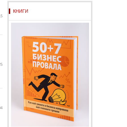
КНИГИ
15
25
04