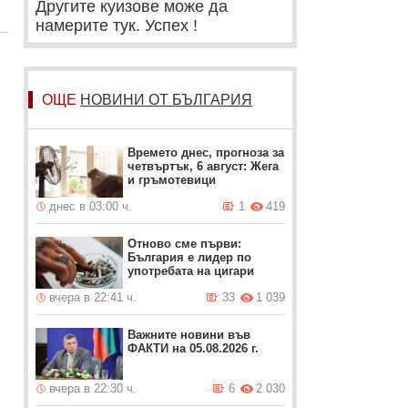
Другите куизове може да
намерите тук. Успех !
ОЩЕ
НОВИНИ ОТ БЪЛГАРИЯ
Времето днес, прогноза за
четвъртък, 6 август: Жега
и гръмотевици
днес в 03:00 ч.
1
419
Отново сме първи:
България е лидер по
употребата на цигари
вчера в 22:41 ч.
33
1 039
Важните новини във
ФАКТИ на 05.08.2026 г.
вчера в 22:30 ч.
6
2 030