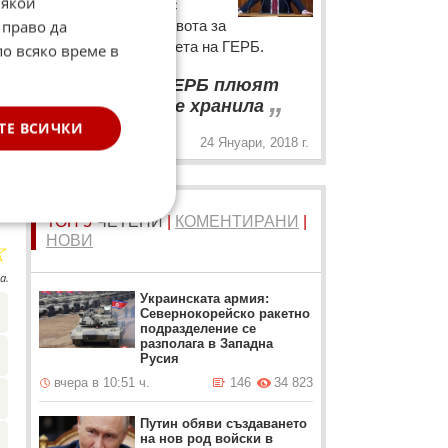
Някои
Драгомир Стойнев с
 право да
реплика в дебат по вота за
недоверие за кабинета на ГЕРБ.
по всяко време в
“
Лицата на ГЕРБ плюят
„
БКП, която ги е хранила
ТЕ ВСИЧКИ
24 Януари, 2018 г.
ТОП 5
ЧЕТЕНИ
|
КОМЕНТИРАНИ
|
☆
НОВИ
а.
Украинската армия:
Севернокорейско ракетно
подразделение се
разполага в Западна
Русия
вчера в 10:51 ч.
146
34 823
Путин обяви създаването
на нов род войски в