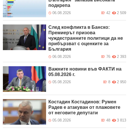
подкрепа
06.08.2026
42
2 509
След конфликта в Банско:
Премиерът призова
чуждестранните политици да не
прибързват с оценките за
България
06.08.2026
76
2 393
Важните новини във ФАКТИ на
05.08.2026 г.
05.08.2026
8
2 950
Костадин Костадинов: Румен
Радев е атакуван от плажoвете
от неговите депутати
05.08.2026
48
3 813