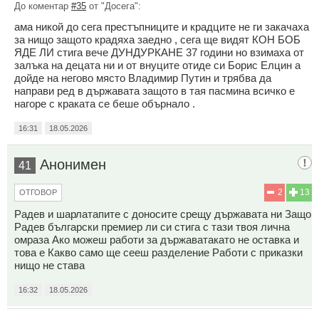
До коментар
#35
от "Досега":
ама никой до сега престъпниците и крадците не ги закачаха
за нищо защото крадяха заедно , сега ще видят КОН БОБ
ЯДЕ ЛИ стига вече ДУНДУРКАНЕ 37 години но взимаха от
залъка на децата ни и от внуците отиде си Борис Елцин а
дойде на негово място Владимир Путин и трябва да
направи ред в държавата защото в тая пасмина всичко е
нагоре с краката се беше обърнало .
16:31
18.05.2026
Анонимен
41
2
13
ОТГОВОР
Радев и шарлатапите с доносите срещу държавата ни Защо
Радев български премиер ли си стига с тази твоя лична
омраза Ако можеш работи за държаватакато не оставка и
това е Какво само ще сееш разделение Работи с приказки
нищо не става
16:32
18.05.2026