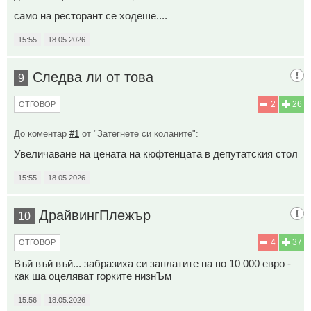
само на ресторант се ходеше....
15:55
18.05.2026
Следва ли от това
9
2
26
ОТГОВОР
До коментар
#1
от "Затегнете си коланите":
Увеличаване на цената на кюфтенцата в депутатския стол
15:55
18.05.2026
ДрайвингПлежър
10
4
37
ОТГОВОР
Въй въй въй... забразиха си заплатите на по 10 000 евро -
как ша оцеляват горките низнЪм
15:56
18.05.2026