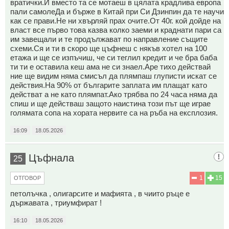
вратички.И вместо та се мотаеш в цялата крадлива европа
пали самолеДа и бърже в Китай при Си Дзинпин да те научи
как се прави.Не ни хвърляй прах очите.От 40г. кой дойде на
власт все първо това казва колко заеми и краднати пари са
им завещали и те продължават по направление същите
схеми.Ся и ти в скоро ще цъфнеш с някъв хотел на 100
етажа и ще се изпъчиш, че си теглил кредит и че бра баба
ти ти е оставила кеш ама не си знаел.Аре тихо действай
ние ще видим няма смисъл да плямпаш глуписти искат се
действия.На 90% от българите заплата им плащат като
действат а не като плямпат.Ако трябва по 24 часа няма да
спиш и ще действаш защото наистина този път ще играе
голямата сопа на хората нервите са на ръба на експлозия.
16:09
18.05.2026
Цъфнала
25
1
15
ОТГОВОР
петолъчка , олигарсите и мафията , в чиито ръце е
държавата , триумфират !
16:10
18.05.2026