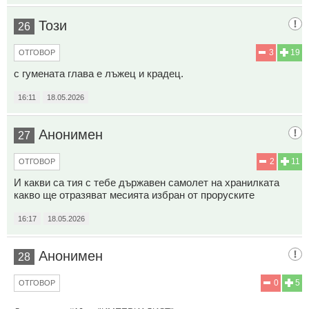
Този
26
3
19
ОТГОВОР
с гумената глава е лъжец и крадец.
16:11
18.05.2026
Анонимен
27
2
11
ОТГОВОР
И какви са тия с тебе държавен самолет на хранилката
какво ще отразяват месията избран от проруските
16:17
18.05.2026
Анонимен
28
0
5
ОТГОВОР