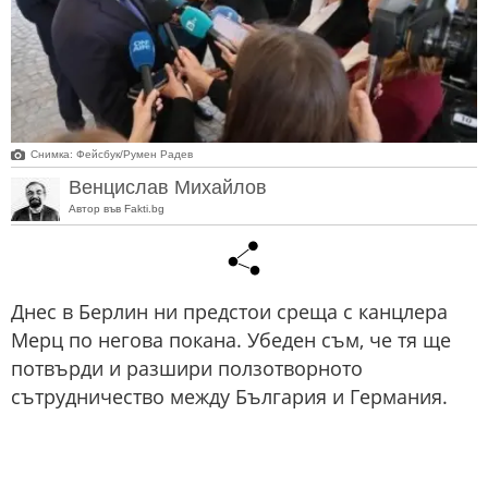
Снимка: Фейсбук/Румен Радев
Венцислав Михайлов
Автор във Fakti.bg
Днес в Берлин ни предстои среща с канцлера
Мерц по негова покана. Убеден съм, че тя ще
потвърди и разшири ползотворното
сътрудничество между България и Германия.