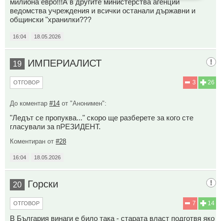
милиона евро!!!А в другите министерства агенции
ведомства учреждения и всички останали държавни и
общински "хранилки???
16:04
18.05.2026
ИМПЕРИАЛИСТ
19
3
26
ОТГОВОР
До коментар
#14
от "Анонимен":
"Ледът се пропуква..." скоро ще разберете за кого сте
гласували за пРЕЗИДЕНТ.
Коментиран от
#28
16:04
18.05.2026
Горски
20
7
14
ОТГОВОР
В България винаги е било така - старата власт подготвя яко