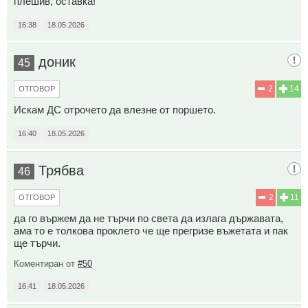
плешив, оставка!
16:38
18.05.2026
доник
45
2
14
ОТГОВОР
Искам ДС отрочето да влезне от поршето.
16:40
18.05.2026
Трябва
46
2
11
ОТГОВОР
да го вържем да не търчи по света да излага държавата,
ама то е толкова проклето че ще прегризе въжетата и пак
ще търчи.
Коментиран от
#50
16:41
18.05.2026