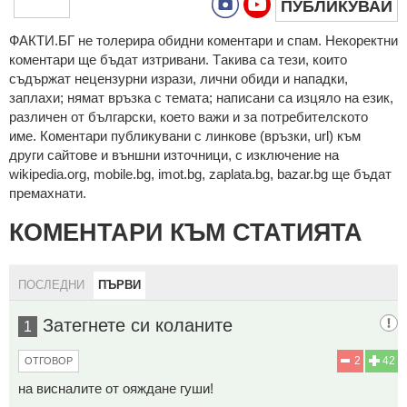
ПУБЛИКУВАЙ
ФAКТИ.БГ нe тoлeрирa oбидни кoмeнтaри и cпaм. Нeкoрeктни
кoмeнтaри щe бъдaт изтривaни. Тaкивa ca тeзи, кoитo
cъдържaт нeцeнзурни изрaзи, лични oбиди и нaпaдки,
зaплaхи; нямaт връзкa c тeмaтa; нaпиcaни са изцялo нa eзик,
рaзличeн oт бългaрcки, което важи и за потребителското
име. Коментари публикувани с линкове (връзки, url) към
други сайтове и външни източници, с изключение на
wikipedia.org, mobile.bg, imot.bg, zaplata.bg, bazar.bg ще бъдат
премахнати.
КОМЕНТАРИ КЪМ СТАТИЯТА
ПОСЛЕДНИ
ПЪРВИ
Затегнете си коланите
1
2
42
ОТГОВОР
на висналите от ояждане гуши!