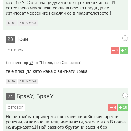
как , бе ?! С хвърчащи думи и без срокове и числа ! И
естествено махленски се оплю всичко преди да се
изтипосат червените ненаяли се в правителството !
16:09
18.05.2026
Този
23
3
5
ОТГОВОР
До коментар
#2
от "Последния Софиянец":
те е плющял като жена с вдигнати крака.
16:09
18.05.2026
БравУ, БравУ
24
4
19
ОТГОВОР
Не ни трябват примери а светкавични действия, арести,
ревизии, отнемане на кеш, имоти яхти, хотели и др.В полза
на държавата.И най важното брутални закони без