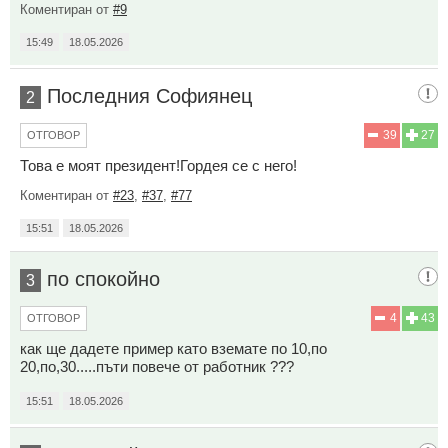
Коментиран от
#9
15:49
18.05.2026
Последния Софиянец
2
39
27
ОТГОВОР
Това е моят президент!Гордея се с него!
Коментиран от
#23
,
#37
,
#77
15:51
18.05.2026
по спокойно
3
4
43
ОТГОВОР
как ще дадете пример като вземате по 10,по
20,по,30.....пъти повече от работник ???
15:51
18.05.2026