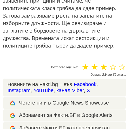
заявените принципи и считаме, че
политическата класа трябва да даде пример.
Затова замразяваме ръста на заплатите на
изборните длъжности. Ще ревизираме и
заплатите в бордовете на държавните
дружества. Времената искат рестрикции и
политиците трябва първи да дадем пример.
☆
☆
☆
☆
☆
Поставете оценка:
Оценка
3.9
от
52
гласа.
Новините на Fakti.bg – във
Facebook
,
Instagram
,
YouTube
,
канал Viber
,
X
Четете ни и в Google News Showcase
Абонамент за Факти.БГ в Google Alerts
Добавете Факти.БГ като предпочитан