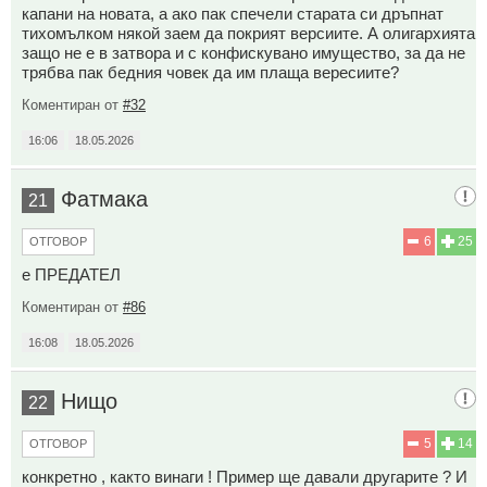
капани на новата, а ако пак спечели старата си дръпнат
тихомълком някой заем да покрият версиите. А олигархията
защо не е в затвора и с конфискувано имущество, за да не
трябва пак бедния човек да им плаща вересиите?
Коментиран от
#32
16:06
18.05.2026
Фатмака
21
6
25
ОТГОВОР
е ПРЕДАТЕЛ
Коментиран от
#86
16:08
18.05.2026
Нищо
22
5
14
ОТГОВОР
конкретно , както винаги ! Пример ще давали другарите ? И