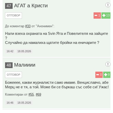
АГАТ а Кристи
47
1
13
ОТГОВОР
До коментар
#33
от "Анонимен":
Нали взеха охраната на Svin Ята и Повелителя на зайците
?
Случайно да намалиха щатите бройки на еничарите ?
16:42
18.05.2026
Малииии
48
0
9
ОТГОВОР
Божееее, какви журналисти само имаме. Венциславчо, абе
Мерц не е тя, а той. Може би се бъркаш със себе си! Ужас!
Коментиран от
#55
,
#69
16:46
18.05.2026