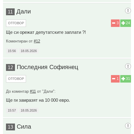
Дали
11
3
24
ОТГОВОР
Ще си орежат депутатските заплати ?!
Коментиран от
#12
15:56
18.05.2026
Последния Софиянец
12
1
31
ОТГОВОР
До коментар
#11
от "Дали":
Ще ги замразят на 10 000 евро.
15:57
18.05.2026
Сила
13