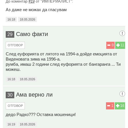
До коментар
#19
от "ИМПЕРИАЛИСТ":
Аз даже не можах да гласувам
16:18
18.05.2026
Само факти
29
0
11
ОТГОВОР
След еуфорията от лятото на 1994-а дойде емоцията от
Виденовата зима на 1996-а.
румба, имаш 2 години след еуфорията от бангаранга ... Ти
можеш.
16:18
18.05.2026
Ама верно ли
30
1
16
ОТГОВОР
дедо Радко??? Оставка мошеници!
16:19
18.05.2026