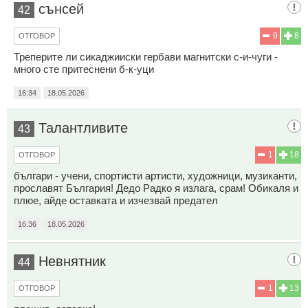
сънсей
42
9
8
ОТГОВОР
Треперите ли сикаджииски гербави магнитски с-и-чуги -
много сте притеснени б-к-уци
16:34
18.05.2026
Талантливите
43
1
18
ОТГОВОР
българи - учени, спортисти артисти, художници, музиканти,
прославят България! Дедо Радко я излага, срам! Обикаля и
плюе, айде оставката и изчезвай предател
16:36
18.05.2026
Невнятник
44
1
13
ОТГОВОР