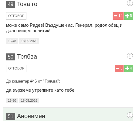
Това го
49
14
5
ОТГОВОР
може само Радев! Въздушен ас, Генерал, родолюбец и
далновиден политик!
16:48
18.05.2026
Трябва
50
3
4
ОТГОВОР
До коментар
#46
от "Трябва":
да вържеме утрепките като тебе.
16:50
18.05.2026
Анонимен
51
4
11
ОТГОВОР