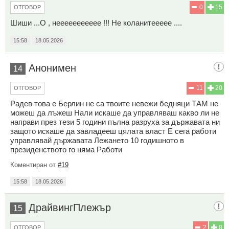
0
15
ОТГОВОР
Шиши ...О , неееееееееее !!! Не коланитеееее ....
15:58
18.05.2026
Анонимен
14
11
20
ОТГОВОР
Радев това е Берлин не са твоите невежи бедняци ТАМ не
можеш да лъжеш Нали искаше да управляваш какво ли не
направи през тези 5 години пълна разруха за държавата ни
защото искаше да завладееш цялата власт Е сега работи
управлявай държавата Лежането 10 годишното в
президенството го няма Работи
Коментиран от
#19
15:58
18.05.2026
ДрайвингПлежър
15
2
8
ОТГОВОР