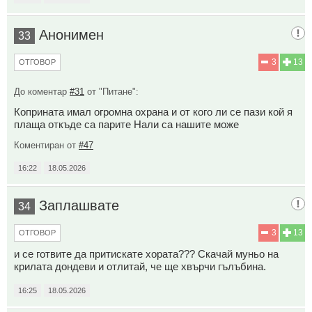
Анонимен
33
3
13
ОТГОВОР
До коментар
#31
от "Питане":
Коприната имал огромна охрана и от кого ли се пази кой я
плаща откъде са парите Нали са нашите може
Коментиран от
#47
16:22
18.05.2026
Заплашвате
34
3
13
ОТГОВОР
и се готвите да притискате хората??? Скачай муньо на
крилата дондеви и отлитай, че ще хвърчи гълъбина.
16:25
18.05.2026