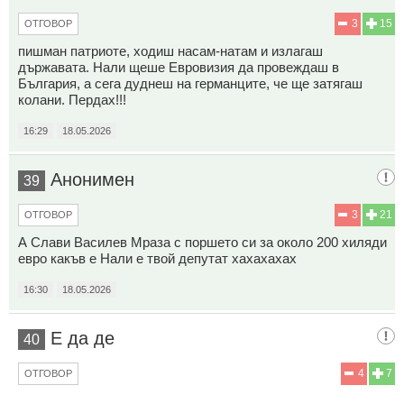
3
15
ОТГОВОР
пишман патриоте, ходиш насам-натам и излагаш
държавата. Нали щеше Евровизия да провеждаш в
България, а сега дуднеш на германците, че ще затягаш
колани. Пердах!!!
16:29
18.05.2026
Анонимен
39
3
21
ОТГОВОР
А Слави Василев Мраза с поршето си за около 200 хиляди
евро какъв е Нали е твой депутат хахахахах
16:30
18.05.2026
Е да де
40
4
7
ОТГОВОР