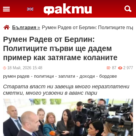
България
»
Румен Радев от Берлин: Политиците пър
Румен Радев от Берлин:
Политиците първи ще дадем
пример как затягаме коланите
18 Май, 2026 15:48
87
2 977
румен радев
-
политици
-
заплати
-
доходи
-
бордове
Старата власт ни завеща много неразплатени
сметки, много усвоени в аванс пари