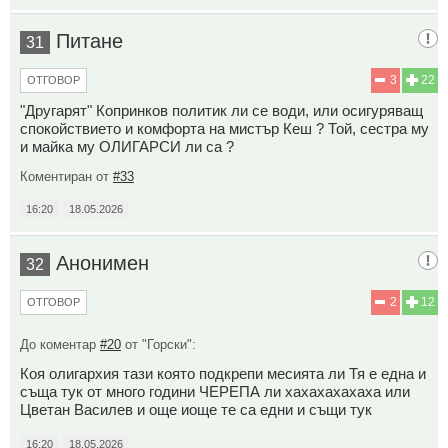
Питане
31
3
22
ОТГОВОР
"Другарят" Копринков политик ли се води, или осигуряващ
спокойствието и комфорта на мистър Кеш ? Той, сестра му
и майка му ОЛИГАРСИ ли са ?
Коментиран от
#33
16:20
18.05.2026
Анонимен
32
2
12
ОТГОВОР
До коментар
#20
от "Горски":
Коя олигархия тази която подкрепи месията ли Тя е една и
съща тук от много години ЧЕРЕПА ли хахахахахаха или
Цветан Василев и още иоще те са едни и същи тук
16:20
18.05.2026