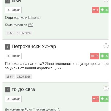
Въй
6
1
16
ОТГОВОР
Още малко и Швепс!
Коментиран от
#59
15:53
18.05.2026
Петрохански хижар
7
15
15
ОТГОВОР
По покана на нациста? Явно плешивото наци ще проси пари
за укрия от нашия чорапокащник.
15:54
18.05.2026
то до сега
8
2
15
ОТГОВОР
До коментар
#5
от "честен ционист":