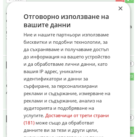
×
До коментар
#4
от "Делю Хайдутин":
Отговорно използване на
Спокойно! Ще ти го вземат и ще ти дадат въже!
вашите данни
...теоретично се стяга безкрайно, а като ти писне... може да
върви с упътване кое как се връзва
Ние и нашите партньори използваме
Хората са предвидливи и ще се погрижат за теб ;)
бисквитки и подобни технологии, за
15:58
18.05.2026
да съхраняваме и получаваме достъп
до информация на вашето устройство
и да обработваме лични данни, като
🇧🇬БАЙ Х@Й‼️
16
вашия IP адрес, уникални
1
20
ОТГОВОР
идентификатори и данни за
сърфиране, за персонализирани
Оня с Поршето щял да оди пеш❗🤔
Да бе 😀
реклами и съдържание, измерване на
реклами и съдържание, анализ на
15:58
18.05.2026
аудиторията и подобряване на
услугите.
Доставчици от трети страни
Сила
17
(181)
може също да обработват
данните ви за тези и други цели,
1
11
ОТГОВОР