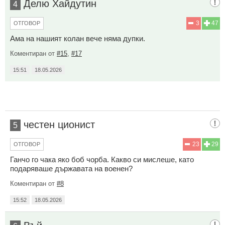
Делю Хайдутин
4
3
47
ОТГОВОР
Ама на нашият колан вече няма дупки.
Коментиран от
#15
,
#17
15:51
18.05.2026
честен ционист
5
23
29
ОТГОВОР
Ганчо го чака яко боб чорба. Какво си мислеше, като
подаряваше държавата на военен?
Коментиран от
#8
15:52
18.05.2026