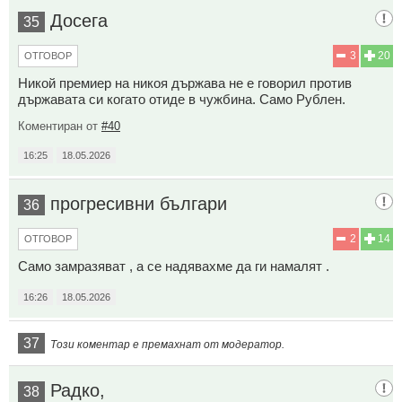
Досега
35
3
20
ОТГОВОР
Никой премиер на никоя държава не е говорил против
държавата си когато отиде в чужбина. Само Рублен.
Коментиран от
#40
16:25
18.05.2026
прогресивни българи
36
2
14
ОТГОВОР
Само замразяват , а се надявахме да ги намалят .
16:26
18.05.2026
37
Този коментар е премахнат от модератор.
Радко,
38