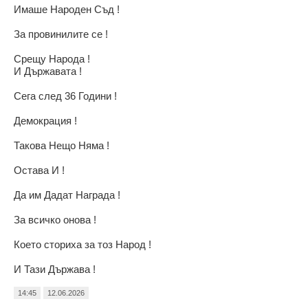
Имаше Народен Съд !
За провинилите се !
Срещу Народа !
И Държавата !
Сега след 36 Години !
Демокрация !
Такова Нещо Няма !
Остава И !
Да им Дадат Награда !
За всичко онова !
Което сториха за тоз Народ !
И Тази Държава !
14:45
12.06.2026