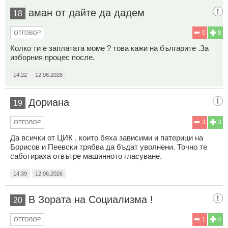
аман от дайте да дадем
18
0
8
ОТГОВОР
Колко ти е заплатата моме ? това кажи на българите .За
изборния процес после.
14:22
12.06.2026
Дориана
19
3
3
ОТГОВОР
Да всички от ЦИК , които бяха зависими и патерици на
Борисов и Пеевски трябва да бъдат уволнени. Точно те
саботираха отвътре машинното гласуване.
14:39
12.06.2026
В Зората на Социализма !
20
1
4
ОТГОВОР