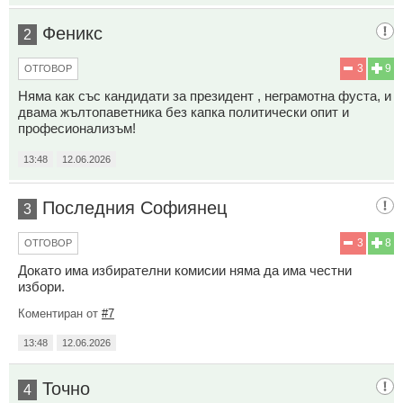
Феникс
2
3
9
ОТГОВОР
Няма как със кандидати за президент , неграмотна фуста, и
двама жълтопаветника без капка политически опит и
професионализъм!
13:48
12.06.2026
Последния Софиянец
3
3
8
ОТГОВОР
Докато има избирателни комисии няма да има честни
избори.
Коментиран от
#7
13:48
12.06.2026
Точно
4