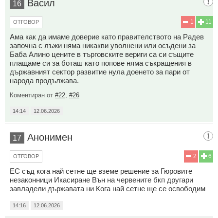
Васил
16
1
11
ОТГОВОР
Ама как да имаме доверие като правителството на Радев
започна с лъжи няма никакви уволнени или осъдени за
Баба Алино цените в търговските вериги са си същите
плащаме си за боташ като попове няма съкращения в
държавният сектор развитие нула доенето за пари от
народа продължава.
Коментиран от
#22
,
#26
14:14
12.06.2026
Анонимен
17
2
6
ОТГОВОР
ЕС съд кога най сетне ще вземе решение за Гюровите
незаконници Икасиране Вън на червените бкп другари
завладели държавата ни Кога най сетне ще се освободим
14:16
12.06.2026