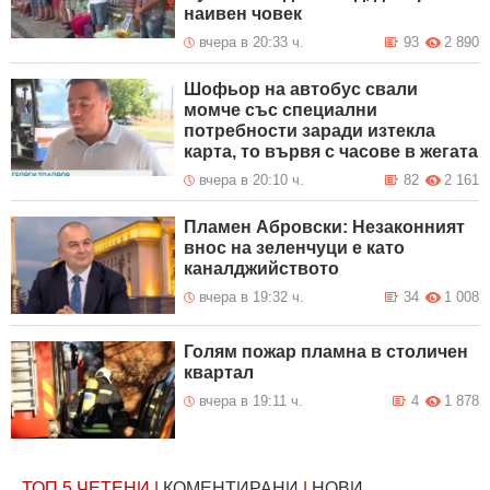
наивен човек
вчера в 20:33 ч.
93
2 890
Шофьор на автобус свали
момче със специални
потребности заради изтекла
карта, то вървя с часове в жегата
вчера в 20:10 ч.
82
2 161
Пламен Абровски: Незаконният
внос на зеленчуци е като
каналджийството
вчера в 19:32 ч.
34
1 008
Голям пожар пламна в столичен
квартал
вчера в 19:11 ч.
4
1 878
ТОП 5
ЧЕТЕНИ
|
КОМЕНТИРАНИ
|
НОВИ