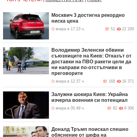
Москвич 3 достигна рекордно
ниска цена
вчера в 17:23 ч.
51
22 200
Володимир Зеленски обвини
съюзниците на Киев: Отказът от
доставки на ПВО ракети цели да
ни направи по-отстъпчиви в
преговорите
вчера в 12:37 ч.
168
16 371
Залужни шокира Киев: Украйна
изчерпа военния си потенциал
вчера в 05:49 ч.
82
9 306
Доналд Тръмп поискал спешно
обяснение от шефа на