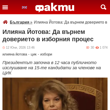
България
»
Илияна Йотова: Да върнем доверието в 
Илияна Йотова: Да върнем
доверието в изборния процес
12 Юни, 2026 13:46
30
1 074
илияна йотова
-
цик
-
избори
Президентът започна в 12 часа публичното
изслушване на 15-те кандидати за членове на
ЦИК