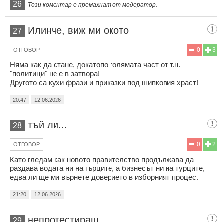
26
Този коментар е премахнат от модератор.
Илинче, виж ми окото
27
0
3
ОТГОВОР
Няма как да стане, докатопо голямата част от т.н.
"политици" не е в затвора!
Другото са кухи фрази и приказки под шипковия храст!
20:47
12.06.2026
тъй ли...
28
0
2
ОТГОВОР
Като гледам как новото правителство продължава да
раздава водата ни на гърците, а бизнесът ни на турците,
едва ли ще ми върнете доверието в изборният процес.
21:20
12.06.2026
непротестиращ
29