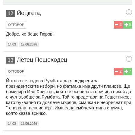
Йоцката,
12
3
5
ОТГОВОР
Добре, че беше Гюров!
14:03
12.06.2026
Летец Пешеходец
13
2
7
ОТГОВОР
Йотова се надява Румбата да я подкрепи за
президентските избори, но фатмака има други планове. Ще
номинира Иво Христов, който е основната причина някой да
е чул въобще за Румбата. Той го представи на Решетников,
като буквално го довлече мърляв, смачкан и небръснат при
"генерала- пенсионер". Има една емблематична снимка,
която казва всичко.
14:03
12.06.2026