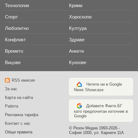
Технологии
Крими
Спорт
Хороскопи
Любопитно
Култура
Конфликт
Здраве
Времето
Анкети
Вицове
Куизове
RSS емисия
Четете ни в Google
За нас
News Showcase
Карта на сайта
Добавете Факти.БГ
Работа
като предпочитан източник в
Рекламна тарифа
Google
Контакт с нас
© Резон Медиа 1993-2026 -
Общи правила
София 1000, ул. Карнеги 11А