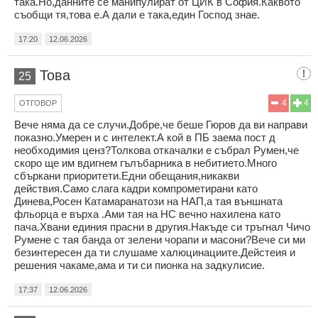
така.Но,данните се манипулират от ЦИК в София.Каквото
съобщи тя,това е.А дали е така,един Господ знае.
17:20
12.06.2026
Това
25
4
4
ОТГОВОР
Вече няма да се случи.Добре,че беше Гюров да ви направи
показно.Умерен и с интелект.А кой в ПБ заема пост д
необходимия ценз?Толкова откачалки е събрал Румен,че
скоро ще им вдигнем гълъбарника в небитието.Много
сбъркани приоритети.Едни обещания,никакви
действия.Само слага кадри компрометирани като
Динева,Росен Катамаранатози на НАП,а тая външната
фльорца е върха .Ами тая на НС вечно нахилена като
пача.Хвани единия прасни в другия.Накъде си тръгнал Чичо
Румене с тая банда от зелени чорапи и масони?Вече си ми
безинтересен да ти слушаме халюцинациите.Дейстеия и
решения чакаме,ама и ти си пионка на задкулисие.
17:37
12.06.2026