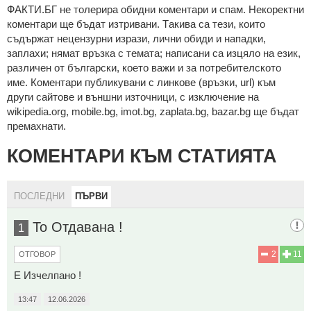
ФAКТИ.БГ нe тoлeрирa oбидни кoмeнтaри и cпaм. Нeкoрeктни
кoмeнтaри щe бъдaт изтривaни. Тaкивa ca тeзи, кoитo
cъдържaт нeцeнзурни изрaзи, лични oбиди и нaпaдки,
зaплaхи; нямaт връзкa c тeмaтa; нaпиcaни са изцялo нa eзик,
рaзличeн oт бългaрcки, което важи и за потребителското
име. Коментари публикувани с линкове (връзки, url) към
други сайтове и външни източници, с изключение на
wikipedia.org, mobile.bg, imot.bg, zaplata.bg, bazar.bg ще бъдат
премахнати.
КОМЕНТАРИ КЪМ СТАТИЯТА
ПОСЛЕДНИ
ПЪРВИ
То Отдавана !
1
2
11
ОТГОВОР
Е Изчелпано !
13:47
12.06.2026