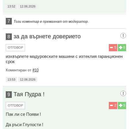
13:52
12.06.2026
7
Този коментар е премахнат от модератор.
за да върнете доверието
8
5
6
ОТГОВОР
изхвърлете мадуровските машини с изтеклия гаранционен
срок
Коментиран от
#10
13:53
12.06.2026
Тая Пудра !
9
2
9
ОТГОВОР
Пак ли се Появи !
Да ръси Глупости !