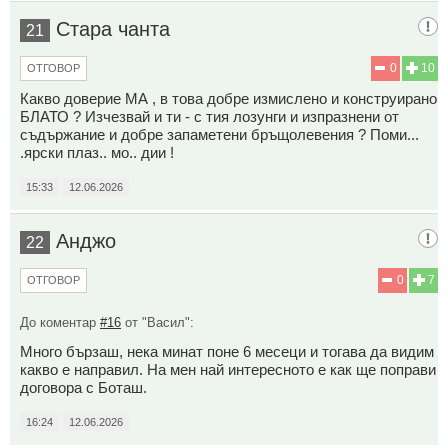
Стара чанта
21
0
10
ОТГОВОР
Какво доверие МА , в това добре измислено и конструирано
БЛАТО ? Изчезвай и ти - с тия лозунги и изпразнени от
съдържание и добре запаметени бръщолевения ? Поми...
.ярски плаз.. мо.. дии !
15:33
12.06.2026
Анджо
22
0
7
ОТГОВОР
До коментар
#16
от "Васил":
Много бързаш, нека минат поне 6 месеци и тогава да видим
какво е направил. На мен най интересното е как ще поправи
договора с Боташ.
16:24
12.06.2026