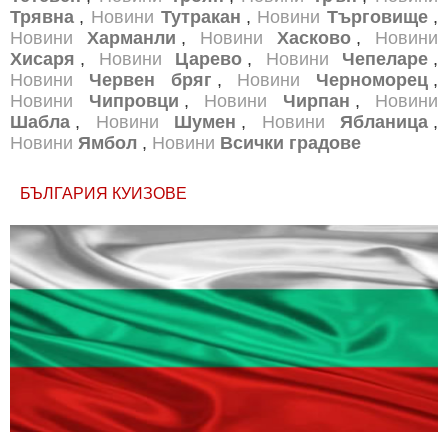
Трявна
,
Новини
Тутракан
,
Новини
Търговище
,
Новини
Харманли
,
Новини
Хасково
,
Новини
Хисаря
,
Новини
Царево
,
Новини
Чепеларе
,
Новини
Червен бряг
,
Новини
Черноморец
,
Новини
Чипровци
,
Новини
Чирпан
,
Новини
Шабла
,
Новини
Шумен
,
Новини
Ябланица
,
Новини
Ямбол
,
Новини
Всички градове
БЪЛГАРИЯ КУИЗОВЕ