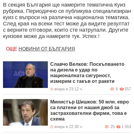
В секция България ще намерите тематична Куиз
рубрика. Периодично се публикува специализиран
куиз с въпроси на различна национална тематика.
След края на всеки тест може да видите резултат
с верните отговори, които сте натрупали. Другите
куизове може да намерите тук. Успех !
ОЩЕ
НОВИНИ ОТ БЪЛГАРИЯ
Славчо Велков: Поскъпването
на дизела е удар по
националната сигурност,
измерим с такъв от ракети
вчера в 23:12 ч.
6
557
Министър Шишков: 50 млн. евро
са платени от нашия джоб за
застрахователни фирми, това е
схема
вчера в 22:30 ч.
25
1 553