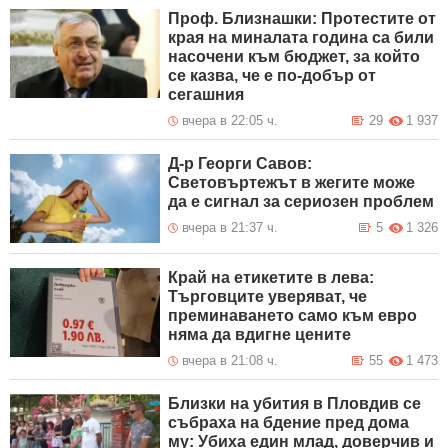
Проф. Близнашки: Протестите от
края на миналата година са били
насочени към бюджет, за който
се казва, че е по-добър от
сегашния
вчера в 22:05 ч.
29
1 937
Д-р Георги Савов:
Световъртежът в жегите може
да е сигнал за сериозен проблем
вчера в 21:37 ч.
5
1 326
Край на етикетите в лева:
Търговците уверяват, че
преминаването само към евро
няма да вдигне цените
вчера в 21:08 ч.
55
1 473
Близки на убития в Пловдив се
събраха на бдение пред дома
му: Убиха един млад, доверчив и