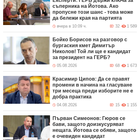
Експерти: ГЕРБ държи ключа за
съперника на Йотова. Ако
пропусне този шанс - това може
да бележи края на партията
вчера в 10:09 ч.
32
1 589
Бойко Борисов на разговор с
бургаския кмет Димитър
Николов! Той ли ще е кандидат
за президент на ГЕРБ?
05.08.2026
68
1 673
Красимир Ципов: Да се правят
промени в начина на гласуване
три месеца преди изборите не е
добра практика
04.08.2026
15
1 155
Първан Симеонов: Гюров се
бави, защото доизкусуряват
нещата. Йотова се обяви, защото
е очевиден кандидат