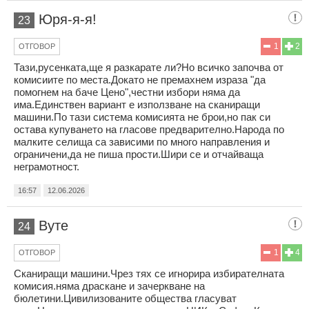
Юря-я-я!
23
1
2
ОТГОВОР
Тази,русенката,ще я разкарате ли?Но всичко започва от
комисиите по места.Докато не премахнем израза "да
помогнем на баче Цено",честни избори няма да
има.Единствен вариант е използване на сканиращи
машини.По тази система комисията не брои,но пак си
остава купуването на гласове предварително.Народа по
малките селища са зависими по много направления и
ограничени,да не пиша прости.Шири се и отчайваща
неграмотност.
16:57
12.06.2026
Вуте
24
1
4
ОТГОВОР
Сканиращи машини.Чрез тях се игнорира избирателната
комисия.няма драскане и зачеркване на
бюлетини.Цивилизованите общества гласуват