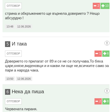
2
10
ОТГОВОР
стрина и обкръжението ще върнела доверието ? Нещо
абсурдно !
13:48
12.06.2026
И така
5
1
6
ОТГОВОР
Доверието го прилагат от 89 и се не се получава.То бяха
царе,князе,виденовци и и какви ли още не,всичките само за
пари а народа чака.
13:50
12.06.2026
Нека да пиша
6
2
8
ОТГОВОР
Червената пираня.