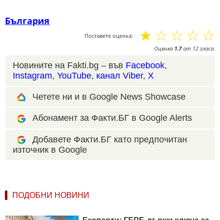
България
☆
☆
☆
☆
☆
Поставете оценка:
Оценка
1.7
от
12
гласа.
Новините на Fakti.bg – във
Facebook
,
Instagram
,
YouTube
,
канал Viber
,
X
Четете ни и в Google News Showcase
Абонамент за Факти.БГ в Google Alerts
Добавете Факти.БГ като предпочитан
източник в Google
ПОДОБНИ НОВИНИ