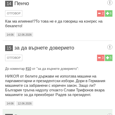
Пенчо
14
2
6
ОТГОВОР
Как ма илиянке!?То това не е да говориш на конгрес на
бекапето!
14:06
12.06.2026
за да върнете доверието
15
3
5
ОТГОВОР
До коментар
#10
от "за да върнете доверието":
НИКОЯ от белите държави не използва машини на
парламентарни и президентски избори. Дори в Германия
машините са забранени с изричен закон. Защо ли?
България тръгна надолу откакто Слави Трифонов вкара
машините за да преизберат Радев за президент.
14:06
12.06.2026