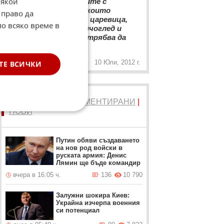
Някои
туристическа, гледките с
мургавите събратя, които
 право да
обикалят и продават царевица,
по всяко време в
които продават слънчоглед и
какво ли не на плажа, трябва да
„
изчезнат
10 Юли, 2012 г.
ТЕ ВСИЧКИ
ТОП 5
ЧЕТЕНИ
|
КОМЕНТИРАНИ
|
НОВИ
Путин обяви създаването
на нов род войски в
руската армия: Денис
Лямин ще бъде командир
вчера в 16:05 ч.
136
10 790
Залужни шокира Киев:
Украйна изчерпа военния
си потенциал