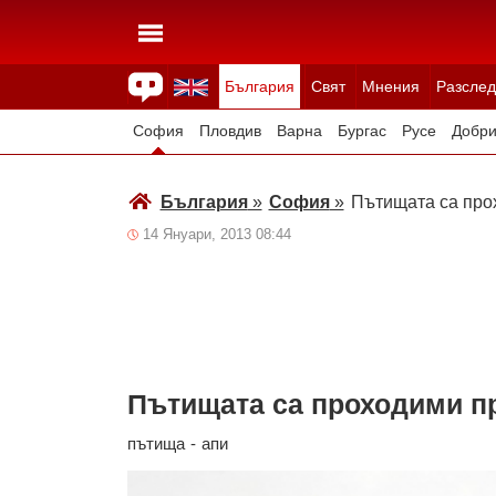
България
Свят
Мнения
Разслед
Здраве
Времето
Анкети
Вицове
Куизове
София
Пловдив
Варна
Бургас
Русе
Добри
Смолян
Плевен
Велико Търново
Силистра
България
»
София
»
Пътищата са про
14 Януари, 2013 08:44
Пътищата са проходими п
пътища
-
апи