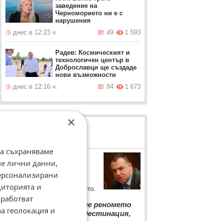
заведение на
Черноморието ни е с
нарушения
днес в 12:23 ч.
49
1 593
Радев: Космическият и
технологичен център в
Доброславци ще създаде
нови възможности
днес в 12:16 ч.
84
1 673
×
ЛОВЦИ НА БИСЕРИ
да съхраняваме
Мирослав Найденов
ме лични данни,
Земеделският министър
персонализирани
разяснява защо ще прави
диторията и
внезапни проверки по морето.
работват
“
Ако искаме да имаме реномето
за геолокация и
на добра европейска дестинация,