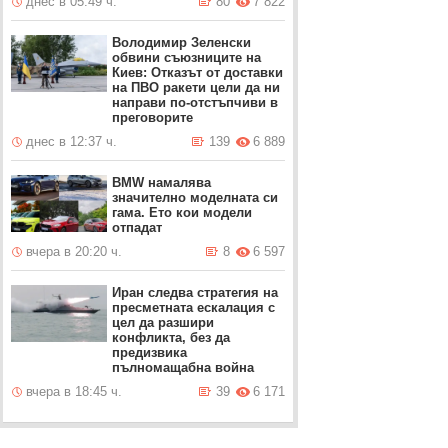
днес в 05:49 ч.
80
7 822
Володимир Зеленски
обвини съюзниците на
Киев: Отказът от доставки
на ПВО ракети цели да ни
направи по-отстъпчиви в
преговорите
днес в 12:37 ч.
139
6 889
BMW намалява
значително моделната си
гама. Ето кои модели
отпадат
вчера в 20:20 ч.
8
6 597
Иран следва стратегия на
пресметната ескалация с
цел да разшири
конфликта, без да
предизвика
пълномащабна война
вчера в 18:45 ч.
39
6 171