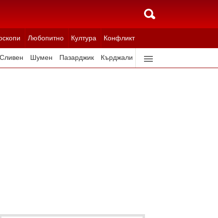
оскопи
Любопитно
Култура
Конфликт
Сливен
Шумен
Пазарджик
Кърджали
Ловеч
Всички градове