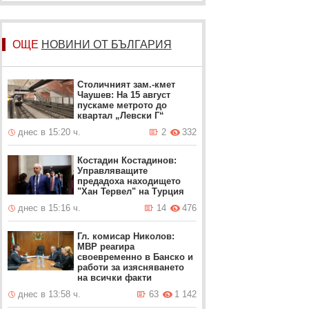
ОЩЕ
НОВИНИ ОТ БЪЛГАРИЯ
Столичният зам.-кмет
Чаушев: На 15 август
пускаме метрото до
квартал „Левски Г“
днес в 15:20 ч.
2
332
Костадин Костадинов:
Управляващите
предадоха находището
"Хан Тервел" на Турция
днес в 15:16 ч.
14
476
Гл. комисар Николов:
МВР реагира
своевременно в Банско и
работи за изясняването
на всички факти
днес в 13:58 ч.
63
1 142