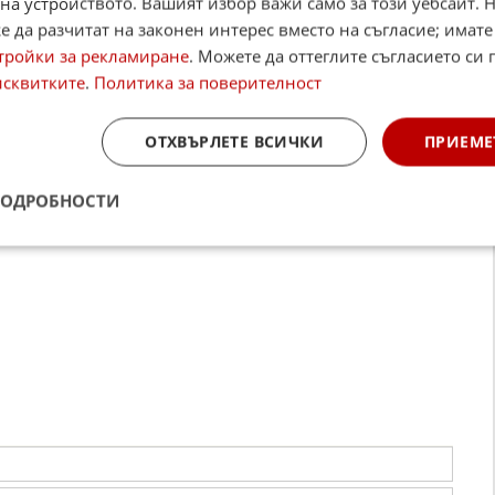
на устройството. Вашият избор важи само за този уебсайт. 
 да разчитат на законен интерес вместо на съгласие; имате
тройки за рекламиране
. Можете да оттеглите съгласието си 
исквитките
.
Политика за поверителност
строфи за изминалото денонощие
трофи са станали през изминалото денонощие в страната,
т от МВР. Няма загинали, 12 души са ранени, а ...
ОТХВЪРЛЕТЕ ВСИЧКИ
ПРИЕМЕ
2013
0
1 032
ПОДРОБНОСТИ