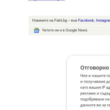
Новините на Fakti.bg – във
Facebook
,
Instagr
Четете ни и в Google News
Отговорно
Ние и нашите п
и получаваме д
като вашия IP 
реклами и съдъ
подобряване на
данните ви за т