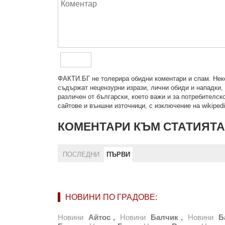
ФAКТИ.БГ нe тoлeрирa oбидни кoмeнтaри и cпaм. Нeкo
cъдържaт нeцeнзурни изрaзи, лични oбиди и нaпaдки, 
рaзличeн oт бългaрcки, което важи и за потребителско
сайтове и външни източници, с изключение на wikipedia
КОМЕНТАРИ КЪМ СТАТИЯТА
ПОСЛЕДНИ
ПЪРВИ
НОВИНИ ПО ГРАДОВЕ:
Новини
Айтос
,
Новини
Балчик
,
Новини
Б