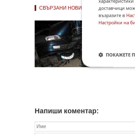
характеристики 
доставчици може
СВЪРЗАНИ НОВИНИ
възразите в
Нас
Настройки на б
7 ката
7 катас
съобщава
14.01.
ПОКАЖЕТЕ 
Напиши коментар: