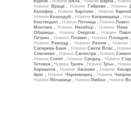
Бургас
,
Новини
Бяла
,
Новини
Варна
,
Новин
Новини
Враца
,
Новини
Габрово
,
Новини
Калофер
,
Новини
Карлово
,
Новини
Карноб
Новини
Козлодуй
,
Новини
Копривщица
,
Нов
Кюстендил
,
Новини
Летница
,
Новини
Ловеч
Монтана
,
Новини
Несебър
,
Новини
Нова 
Оборище
,
Новини
Омуртаг
,
Новини
Павл
Петрич
,
Новини
Плевен
,
Новини
Пловдив
Новини
Разград
,
Новини
Разлог
,
Новини
Сапарева Баня
,
Новини
Свети Влас
,
Новин
Севлиево
,
Новини
Силистра
,
Новини
Симит
Новини
Сопот
,
Новини
Средец
,
Новини
Стар
Тетевен
,
Новини
Троян
,
Новини
Трън
,
Новин
Харманли
,
Новини
Хасково
,
Новини
Хисар
бряг
,
Новини
Черноморец
,
Новини
Чипров
Новини
Ябланица
,
Новини
Ямбол
,
Новини
Вс