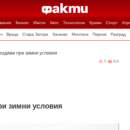
вания
Бизнес
Имоти
Авто
Технологии
Крими
Спорт
Хор
ч
Враца
Стара Загора
Хасково
Монтана
Перник
Разград
Ямбол
Благоевград
Габрово
Видин
Кюстендил
Търговище
ходими при зимни условия
0
834
ри зимни условия