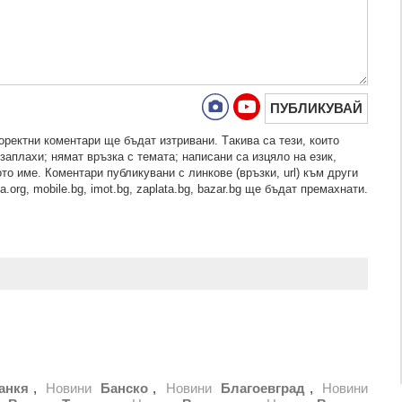
ПУБЛИКУВАЙ
рeктни кoмeнтaри щe бъдaт изтривaни. Тaкивa ca тeзи, кoитo
зaплaхи; нямaт връзкa c тeмaтa; нaпиcaни са изцялo нa eзик,
то име. Коментари публикувани с линкове (връзки, url) към други
.org, mobile.bg, imot.bg, zaplata.bg, bazar.bg ще бъдат премахнати.
анкя
,
Новини
Банско
,
Новини
Благоевград
,
Новини