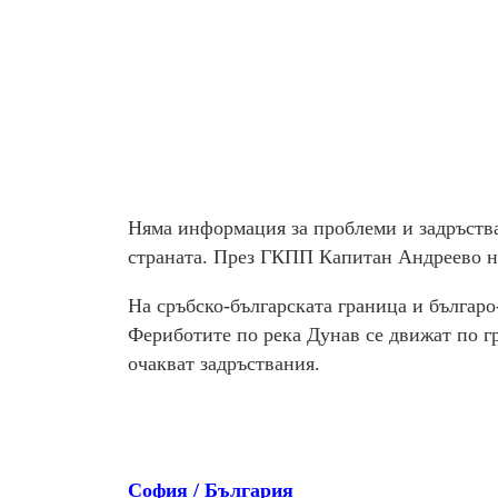
Няма информация за проблеми и задръств
страната. През ГКПП Капитан Андреево на
На сръбско-българската граница и българ
Фериботите по река Дунав се движат по г
очакват задръствания.
София / България