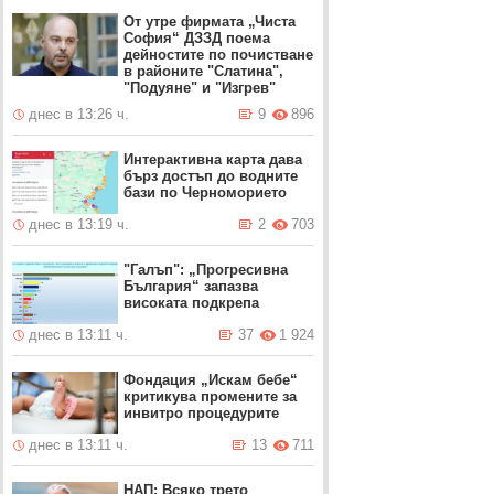
От утре фирмата „Чиста
София“ ДЗЗД поема
дейностите по почистване
в районите "Слатина",
"Подуяне" и "Изгрев"
днес в 13:26 ч.
9
896
Интерактивна карта дава
бърз достъп до водните
бази по Черноморието
днес в 13:19 ч.
2
703
"Галъп": „Прогресивна
България“ запазва
високата подкрепа
днес в 13:11 ч.
37
1 924
Фондация „Искам бебе“
критикува промените за
инвитро процедурите
днес в 13:11 ч.
13
711
НАП: Всяко трето