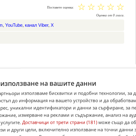
☆
☆
☆
☆
☆
Поставете оценка:
Оценка
от
0
гласа.
am
,
YouTube
,
канал Viber
,
X
 използване на вашите данни
артньори използваме бисквитки и подобни технологии, за 
остъп до информация на вашето устройство и да обработва
адрес, уникални идентификатори и данни за сърфиране, за 
ржание, измерване на реклами и съдържание, анализ на ау
 услугите.
Доставчици от трети страни (181)
може също да об
ези и други цели, включително използване на точни данни 