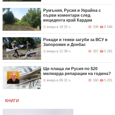
Румъния, Русия и Украйна с
първи коментари след
инцидента край Кардам
вчера в 18:25 ч.
108
8 546
Рокади и тежки загуби за ВСУ в
Запорожие и Донбас
вчера в 21:38 ч.
307
5 281
Ще плаща ли Русия по $20
милиарда репарации на година?
вчера в 06:31 ч.
160
5 201
КНИГИ