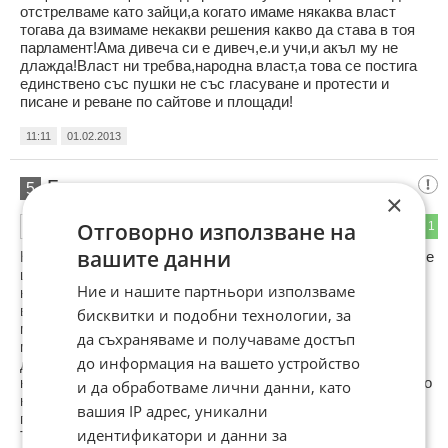
отстрелваме като зайци,а когато имаме някаква власт
тогава да взимаме некакви решения какво да става в тоя
парламент!Ама дивеча си е дивеч,е.и учи,и акъл му не
длажда!Власт ни требва,народна власт,а това се постига
единствено със пушки не със гласуване и протести и
писане и реване по сайтове и площади!
11:11
01.02.2013
Б-г
5
×
Отговорно използване на
0
1
ОТГОВОР
вашите данни
Няма значение дали Сте се продали или са Ви купили - все
ще трябва да си го отработите като проститутка.Когато Ви
Ние и нашите партньори използваме
набиват нещо в главата,обикновено Ви изкарват акъла.И
важните клечки са от дърво.Утре, утре, винаги утре и така
бисквитки и подобни технологии, за
минава Животът за Теб.Обещават ли Ви да превърнат
да съхраняваме и получаваме достъп
мечтите Ви в действителност, очаквайте да превърнат
до информация на вашето устройство
действителността Ви в мечта.Търговците продават това
което не са направили, крадците и Политиците - това което
и да обработваме лични данни, като
не е Тяхно,проститутките - това което не би трябвало да
вашия IP адрес, уникални
продават.Кой още твърди,че светът не се крепи на
идентификатори и данни за
Търговията?