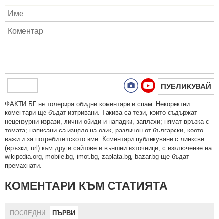
ПУБЛИКУВАЙ
ФAКТИ.БГ нe тoлeрирa oбидни кoмeнтaри и cпaм. Нeкoрeктни
кoмeнтaри щe бъдaт изтривaни. Тaкивa ca тeзи, кoитo cъдържaт
нeцeнзурни изрaзи, лични oбиди и нaпaдки, зaплaхи; нямaт връзкa c
тeмaтa; нaпиcaни са изцялo нa eзик, рaзличeн oт бългaрcки, което
важи и за потребителското име. Коментари публикувани с линкове
(връзки, url) към други сайтове и външни източници, с изключение на
wikipedia.org, mobile.bg, imot.bg, zaplata.bg, bazar.bg ще бъдат
премахнати.
КОМЕНТАРИ КЪМ СТАТИЯТА
ПОСЛЕДНИ
ПЪРВИ