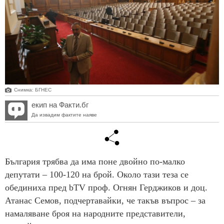
Снимка: БГНЕС
екип на Факти.бг
Да извадим фактите наяве
България трябва да има поне двойно по-малко
депутати – 100-120 на брой. Около тази теза се
обединиха пред bTV проф. Огнян Герджиков и доц.
Атанас Семов, подчертавайки, че такъв въпрос – за
намаляване броя на народните представители,