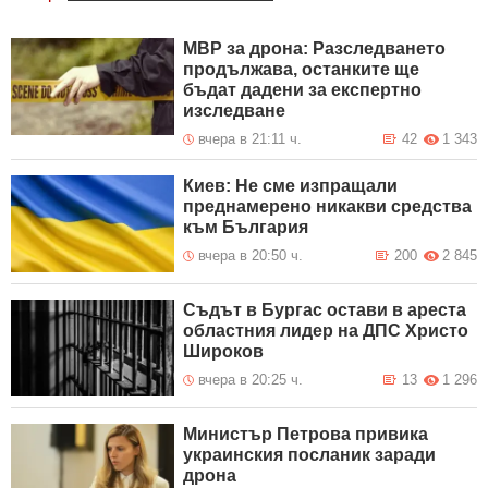
МВР за дрона: Разследването
продължава, останките ще
бъдат дадени за експертно
изследване
вчера в 21:11 ч.
42
1 343
Киев: Не сме изпращали
преднамерено никакви средства
към България
вчера в 20:50 ч.
200
2 845
Съдът в Бургас остави в ареста
областния лидер на ДПС Христо
Широков
вчера в 20:25 ч.
13
1 296
Министър Петрова привика
украинския посланик заради
дрона