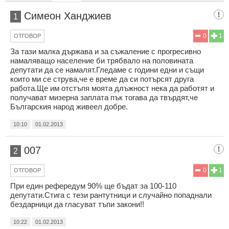
Симеон Ханджиев
1
0
1
ОТГОВОР
За тази малка държава и за съжаление с прогресивно
намаляващо население би трябвало на половината
депутати да се намалят.Гледаме с години едни и същи
които ми се струва,че е време да си потърсят друга
работа.Ще им отстъпя моята длъжност нека да работят и
получават мизерна заплата пък тогава да твърдят,че
Българския народ живеел добре.
10:10
01.02.2013
007
2
0
1
ОТГОВОР
При един рефередум 90% ще бъдат за 100-110
депутати.Стига с тези рантутници и случайно попаднали
бездарници да гласуват тъпи закони!!
10:22
01.02.2013