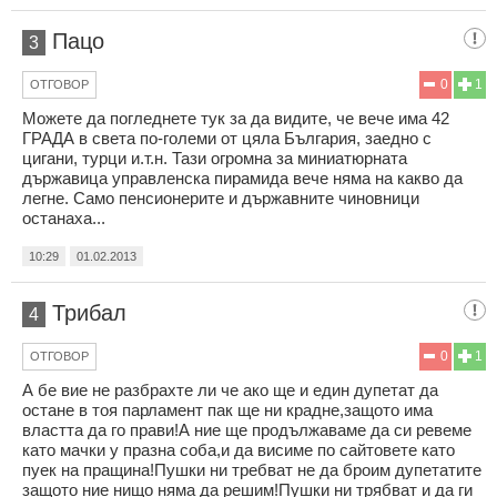
Пацо
3
0
1
ОТГОВОР
Можете да погледнете тук за да видите, че вече има 42
ГРАДА в света по-големи от цяла България, заедно с
цигани, турци и.т.н. Тази огромна за миниатюрната
държавица управленска пирамида вече няма на какво да
легне. Само пенсионерите и държавните чиновници
останаха...
10:29
01.02.2013
Трибал
4
0
1
ОТГОВОР
А бе вие не разбрахте ли че ако ще и един дупетат да
остане в тоя парламент пак ще ни крадне,защото има
властта да го прави!А ние ще продължаваме да си ревеме
като мачки у празна соба,и да висиме по сайтовете като
пуек на пращина!Пушки ни требват не да броим дупетатите
защото ние нищо няма да решим!Пушки ни трябват и да ги