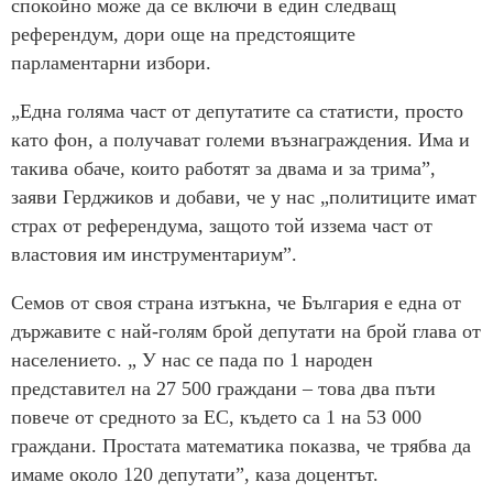
спокойно може да се включи в един следващ
референдум, дори още на предстоящите
парламентарни избори.
„Една голяма част от депутатите са статисти, просто
като фон, а получават големи възнаграждения. Има и
такива обаче, които работят за двама и за трима”,
заяви Герджиков и добави, че у нас „политиците имат
страх от референдума, защото той иззема част от
властовия им инструментариум”.
Семов от своя страна изтъкна, че България е една от
държавите с най-голям брой депутати на брой глава от
населението. „ У нас се пада по 1 народен
представител на 27 500 граждани – това два пъти
повече от средното за ЕС, където са 1 на 53 000
граждани. Простата математика показва, че трябва да
имаме около 120 депутати”, каза доцентът.