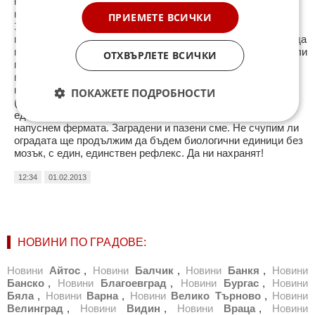
което вярваш. Да създадеш или да покажеш. За да го
направиш, понякога е нужно само някой да повярва в теб.
ПРИЕМЕТЕ ВСИЧКИ
Защо в България не може да има бунтове, а само бледо
подобие на стачки. Първо: Защото българите няма какво да
губят. Ние нямаме база за сравнение. Никога не сме живели
ОТХВЪРЛЕТЕ ВСИЧКИ
по друг начин, затова не знаем какъв живот искаме да си
върнем. Втората причина е свързана с първата. Живеем
като прасето във фермата. Ако ни нахранят сме доволни.
ПОКАЖЕТЕ ПОДРОБНОСТИ
(нямаме право сами да си намерим храна), ако пропуснат
едно хранене ние сме раздразнени, но не можем да
напуснем фермата. Заградени и пазени сме. Не счупим ли
оградата ще продължим да бъдем биологични единици без
мозък, с един, единствен рефлекс. Да ни нахранят!
12:34
01.02.2013
НОВИНИ ПО ГРАДОВЕ:
Новини
Айтос
,
Новини
Балчик
,
Новини
Банкя
,
Новини
Банско
,
Новини
Благоевград
,
Новини
Бургас
,
Новини
Бяла
,
Новини
Варна
,
Новини
Велико Търново
,
Новини
Велинград
,
Новини
Видин
,
Новини
Враца
,
Новини