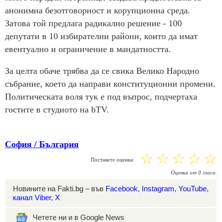
анонимна безотговорност и корупционна среда.
Затова той предлага радикално решение - 100
депутати в 10 избирателни райони, които да имат
евентуално и ограничение в мандатността.
За целта обаче трябва да се свика Велико Народно
събрание, което да направи конституционни промени.
Политическата воля тук е под въпрос, подчертаха
гостите в студиото на bTV.
София / България
☆
☆
☆
☆
☆
Поставете оценка:
Оценка
от
0
гласа.
Новините на Fakti.bg – във
Facebook
,
Instagram
,
YouTube
,
канал Viber
,
X
Четете ни и в Google News