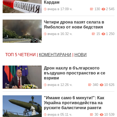
Кардам
вчера в 17:09 ч.
130
2 545
Четири дрона пазят селата в
Ямболско от нови бедствия
вчера в 16:32 ч.
15
1 250
ТОП 5
ЧЕТЕНИ
|
КОМЕНТИРАНИ
|
НОВИ
Дрон нахлу в българското
въздушно пространство и се
взриви
вчера в 12:26 ч.
340
10 626
"Имаме само 6 минути!": Как
Украйна противодейства на
руските балистични ракети
вчера в 05:11 ч.
30
10 539