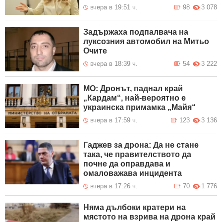
вчера в 19:51 ч.
98
3 078
Задържаха подпалвача на
луксозния автомобил на Митьо
Очите
вчера в 18:39 ч.
54
3 222
МО: Дронът, паднал край
„Кардам“, най-вероятно е
украинска примамка „Майя“
вчера в 17:59 ч.
123
3 136
Гаджев за дрона: Да не стане
така, че правителството да
почне да оправдава и
омаловажава инцидента
вчера в 17:26 ч.
70
1 776
Няма дълбоки кратери на
мястото на взрива на дрона край