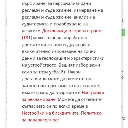
сърфиране, за персонализирани
11:34
01.02.2013
реклами и съдържание, измерване на
реклами и съдържание, анализ на
Трибал
6
аудиторията и подобряване на
услугите.
Доставчици от трети страни
0
0
ОТГОВОР
(181)
може също да обработват
Селският хитрец обича глупака, глупака жадува селския
данните ви за тези и други цели,
хитрец.
включително използване на точни
Затова колкото повече невежество, толкова е по-значим
данни за геолокация и характеристики
хитреца и толкова по-дълго той е на власт. Най-лошото е,
на устройството. Вашият избор важи
че когато хитрината не мине, идва жестокостта и
само за този уебсайт. Някои
вулгарното упражняване на властта срещу този, който се е
събудил, и който е имал дързостта да каже истината право
доставчици може да разчитат на
в очите. Селският хитрец не е човека на силния характер,
законен интерес вместо на съгласие;
защото само дребните души са властолюбиви. Затова той
имате право да възразите в
Настройки
не се събира с тези, които са мъдри, а с тези, които са
подли и хитри.
за рекламиране
. Можете да оттеглите
Първата стъпка към разрухата е безразличието. Втора не
съгласието си по всяко време в
ти трябва. Безразличие, предизвикано от всичко около теб.
Настройки на бисквитките
.
Политика
Натрупано, повтаряно, вменено. Понякога с нечия цел, а
понякога просто така - по традиция. Когато си малък е много
за поверителност
трудно да надигнеш глас. Да защитиш себе си или това, в