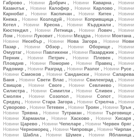
Габрово
,
Новини
Добрич
,
Новини
Каварна
,
Новини
Казанлък
,
Новини
Калофер
,
Новини
Карлово
,
Новини
Карнобат
,
Новини
Каспичан
,
Новини
Китен
,
Новини
Кнежа
,
Новини
Козлодуй
,
Новини
Копривщица
,
Новини
Котел
,
Новини
Кресна
,
Новини
Кърджали
,
Новини
Кюстендил
,
Новини
Летница
,
Новини
Ловеч
,
Новини
Лом
,
Новини
Луковит
,
Новини
Мездра
,
Новини
Монтана
,
Новини
Несебър
,
Новини
Нова Загора
,
Новини
Нови
Пазар
,
Новини
Обзор
,
Новини
Оборище
,
Новини
Омуртаг
,
Новини
Павликени
,
Новини
Пазарджик
,
Новини
Перник
,
Новини
Петрич
,
Новини
Плевен
,
Новини
Пловдив
,
Новини
Поморие
,
Новини
Правец
,
Новини
Радомир
,
Новини
Разград
,
Новини
Разлог
,
Новини
Русе
,
Новини
Самоков
,
Новини
Сандански
,
Новини
Сапарева
Баня
,
Новини
Свети Влас
,
Новини
Свиленград
,
Новини
Свищов
,
Новини
Своге
,
Новини
Севлиево
,
Новини
Силистра
,
Новини
Симитли
,
Новини
Сливен
,
Новини
Смолян
,
Новини
Созопол
,
Новини
Сопот
,
Новини
Средец
,
Новини
Стара Загора
,
Новини
Стрелча
,
Новини
Суворово
,
Новини
Тетевен
,
Новини
Троян
,
Новини
Трън
,
Новини
Трявна
,
Новини
Тутракан
,
Новини
Търговище
,
Новини
Харманли
,
Новини
Хасково
,
Новини
Хисаря
,
Новини
Царево
,
Новини
Чепеларе
,
Новини
Червен бряг
,
Новини
Черноморец
,
Новини
Чипровци
,
Новини
Чирпан
,
Новини
Шабла
,
Новини
Шумен
,
Новини
Ябланица
,