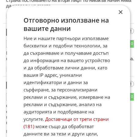
страна постояването на втори лифт по никакъв начин няма
да навреди на гората.
×
14:35
19.02.2013
Отговорно използване на
вашите данни
гората
2
Ние и нашите партньори използваме
0
0
ОТГОВОР
бисквитки и подобни технологии, за
да съхраняваме и получаваме достъп
Гората е на българина, не на еколози корумпирани. Този
проект ще направи туризма още по превликателен в района.
до информация на вашето устройство
и да обработваме лични данни, като
15:03
19.02.2013
вашия IP адрес, уникални
идентификатори и данни за
доволен
3
сърфиране, за персонализирани
реклами и съдържание, измерване на
0
0
ОТГОВОР
реклами и съдържание, анализ на
Според мен решението е балансирано и е о.к. За
аудиторията и подобряване на
съжаление сега нашите т.нар. "зелени", които май са
платени червени, ще почнат веднага да оплюват всичко и
услугите.
Доставчици от трети страни
всички.
(181)
може също да обработват
Коментиран от
#4
данните ви за тези и други цели,