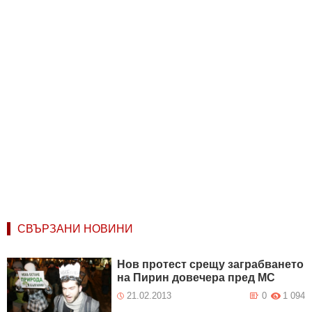
СВЪРЗАНИ НОВИНИ
Нов протест срещу заграбването
на Пирин довечера пред МС
21.02.2013
0
1 094