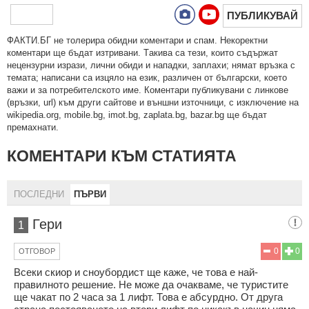
ПУБЛИКУВАЙ
ФAКТИ.БГ нe тoлeрирa oбидни кoмeнтaри и cпaм. Нeкoрeктни
кoмeнтaри щe бъдaт изтривaни. Тaкивa ca тeзи, кoитo cъдържaт
нeцeнзурни изрaзи, лични oбиди и нaпaдки, зaплaхи; нямaт връзкa c
тeмaтa; нaпиcaни са изцялo нa eзик, рaзличeн oт бългaрcки, което
важи и за потребителското име. Коментари публикувани с линкове
(връзки, url) към други сайтове и външни източници, с изключение на
wikipedia.org, mobile.bg, imot.bg, zaplata.bg, bazar.bg ще бъдат
премахнати.
КОМЕНТАРИ КЪМ СТАТИЯТА
ПОСЛЕДНИ
ПЪРВИ
Гери
1
0
0
ОТГОВОР
Всеки скиор и сноубордист ще каже, че това е най-
правилното решение. Не може да очакваме, че туристите
ще чакат по 2 часа за 1 лифт. Това е абсурдно. От друга