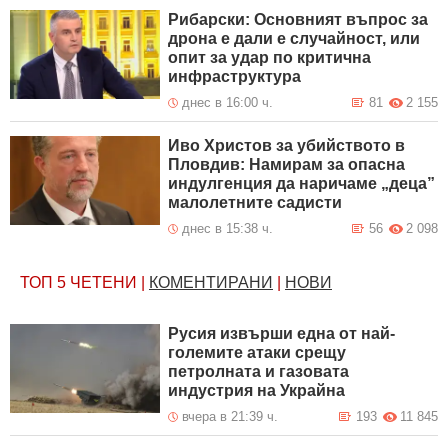
Рибарски: Основният въпрос за
дрона е дали е случайност, или
опит за удар по критична
инфраструктура
днес в 16:00 ч.
81
2 155
Иво Христов за убийството в
Пловдив: Намирам за опасна
индулгенция да наричаме „деца”
малолетните садисти
днес в 15:38 ч.
56
2 098
ТОП 5
ЧЕТЕНИ
|
КОМЕНТИРАНИ
|
НОВИ
Русия извърши една от най-
големите атаки срещу
петролната и газовата
индустрия на Украйна
вчера в 21:39 ч.
193
11 845