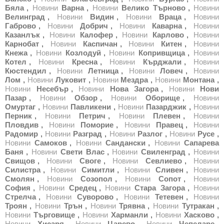
Бяла
,
Новини
Варна
,
Новини
Велико Търново
,
Новини
Велинград
,
Новини
Видин
,
Новини
Враца
,
Новини
Габрово
,
Новини
Добрич
,
Новини
Каварна
,
Новини
Казанлък
,
Новини
Калофер
,
Новини
Карлово
,
Новини
Карнобат
,
Новини
Каспичан
,
Новини
Китен
,
Новини
Кнежа
,
Новини
Козлодуй
,
Новини
Копривщица
,
Новини
Котел
,
Новини
Кресна
,
Новини
Кърджали
,
Новини
Кюстендил
,
Новини
Летница
,
Новини
Ловеч
,
Новини
Лом
,
Новини
Луковит
,
Новини
Мездра
,
Новини
Монтана
,
Новини
Несебър
,
Новини
Нова Загора
,
Новини
Нови
Пазар
,
Новини
Обзор
,
Новини
Оборище
,
Новини
Омуртаг
,
Новини
Павликени
,
Новини
Пазарджик
,
Новини
Перник
,
Новини
Петрич
,
Новини
Плевен
,
Новини
Пловдив
,
Новини
Поморие
,
Новини
Правец
,
Новини
Радомир
,
Новини
Разград
,
Новини
Разлог
,
Новини
Русе
,
Новини
Самоков
,
Новини
Сандански
,
Новини
Сапарева
Баня
,
Новини
Свети Влас
,
Новини
Свиленград
,
Новини
Свищов
,
Новини
Своге
,
Новини
Севлиево
,
Новини
Силистра
,
Новини
Симитли
,
Новини
Сливен
,
Новини
Смолян
,
Новини
Созопол
,
Новини
Сопот
,
Новини
София
,
Новини
Средец
,
Новини
Стара Загора
,
Новини
Стрелча
,
Новини
Суворово
,
Новини
Тетевен
,
Новини
Троян
,
Новини
Трън
,
Новини
Трявна
,
Новини
Тутракан
,
Новини
Търговище
,
Новини
Харманли
,
Новини
Хасково
,
Новини
Хисаря
,
Новини
Царево
,
Новини
Чепеларе
,