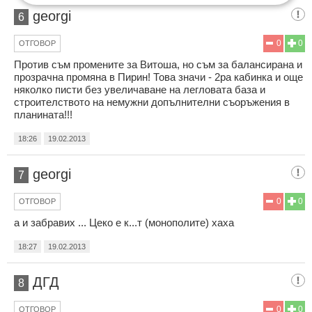
georgi
6
0
0
ОТГОВОР
Против съм промените за Витоша, но съм за балансирана и
прозрачна промяна в Пирин! Това значи - 2ра кабинка и още
няколко писти без увеличаване на легловата база и
строителството на немужни допълнителни съоръжения в
планината!!!
18:26
19.02.2013
georgi
7
0
0
ОТГОВОР
а и забравих ... Цеко е к...т (монополите) хаха
18:27
19.02.2013
ДГД
8
0
0
ОТГОВОР