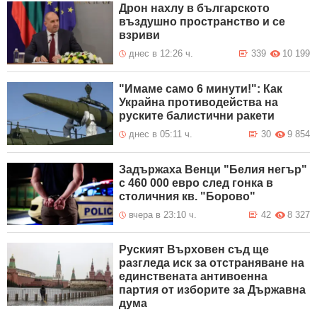
Дрон нахлу в българското
въздушно пространство и се
взриви
днес в 12:26 ч.
339
10 199
"Имаме само 6 минути!": Как
Украйна противодейства на
руските балистични ракети
днес в 05:11 ч.
30
9 854
Задържаха Венци "Белия негър"
с 460 000 евро след гонка в
столичния кв. "Борово"
вчера в 23:10 ч.
42
8 327
Руският Върховен съд ще
разгледа иск за отстраняване на
единствената антивоенна
партия от изборите за Държавна
дума