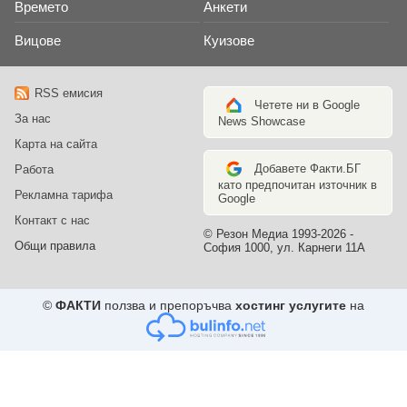
Времето
Анкети
Вицове
Куизове
RSS емисия
Четете ни в Google
За нас
News Showcase
Карта на сайта
Добавете Факти.БГ
Работа
като предпочитан източник в
Рекламна тарифа
Google
Контакт с нас
© Резон Медиа 1993-2026 -
Общи правила
София 1000, ул. Карнеги 11А
©
ФАКТИ
ползва и препоръчва
хостинг услугите
на