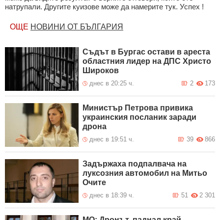
натрупали. Другите куизове може да намерите тук. Успех !
ОЩЕ
НОВИНИ ОТ БЪЛГАРИЯ
Съдът в Бургас остави в ареста
областния лидер на ДПС Христо
Широков
днес в 20:25 ч.
2
173
Министър Петрова привика
украинския посланик заради
дрона
днес в 19:51 ч.
39
866
Задържаха подпалвача на
луксозния автомобил на Митьо
Очите
днес в 18:39 ч.
51
2 301
МО: Дронът, паднал край