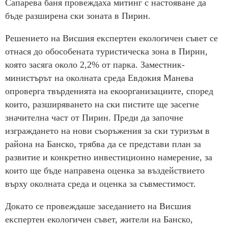
Сапарева баня провеждаха митинг с настояване да
бъде разширена ски зоната в Пирин.
Решението на Висшия експертен екологичен съвет се
отнася до обособената туристическа зона в Пирин,
която засяга около 2,2% от парка. Заместник-
министърът на околната среда Евдокия Манева
опроверга твърденията на екоорганизациите, според
които, разширяването на ски пистите ще засегне
значителна част от Пирин.
Преди да започне
изграждането на нови съоръжения за ски туризъм в
района на Банско, трябва да се представи план за
развитие и конкретно инвестиционно намерение, за
които ще бъде направена оценка за въздействието
върху околната среда и оценка за съвместимост.
Докато се провеждаше заседанието на Висшия
експертен екологичен съвет, жители на Банско,