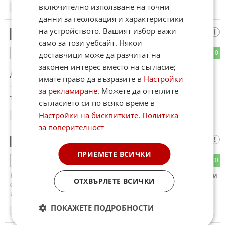
включително използване на точни
16:16
19.02.2013
данни за геолокация и характеристики
на устройството. Вашият избор важи
те са зелени
4
само за този уебсайт. Някои
0
0
доставчици може да разчитат на
ОТГОВОР
законен интерес вместо на съгласие;
До коментар
#3
от "доволен":
имате право да възразите в
Настройки
Те могат само да плюят и рушат, виж да изграсят нещо, за
за рекламиране
. Можете да оттеглите
това не са обучени
съгласието си по всяко време в
Настройки на бисквитките
.
Политика
16:40
19.02.2013
за поверителност
Елена
5
ПРИЕМЕТЕ ВСИЧКИ
0
0
ОТГОВОР
На всички е ясно, че "зелените" са платени, а тези, които ги
ОТХВЪРЛЕТЕ ВСИЧКИ
следват изобщо нямат и най-малка представа каква е
истината. Ски зоната е само 2% от Пирин.
ПОКАЖЕТЕ ПОДРОБНОСТИ
17:47
19.02.2013