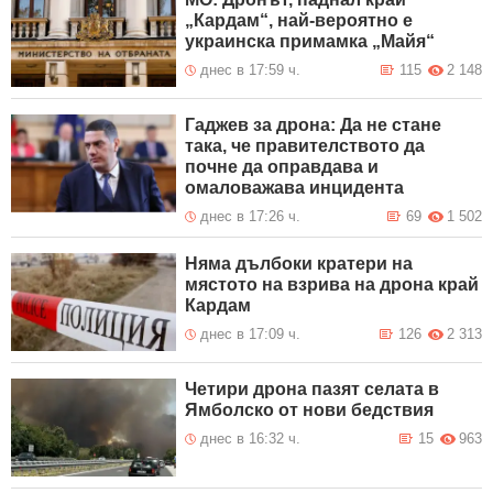
„Кардам“, най-вероятно е
украинска примамка „Майя“
днес в 17:59 ч.
115
2 148
Гаджев за дрона: Да не стане
така, че правителството да
почне да оправдава и
омаловажава инцидента
днес в 17:26 ч.
69
1 502
Няма дълбоки кратери на
мястото на взрива на дрона край
Кардам
днес в 17:09 ч.
126
2 313
Четири дрона пазят селата в
Ямболско от нови бедствия
днес в 16:32 ч.
15
963