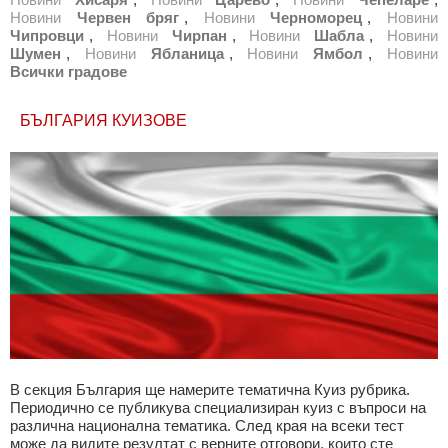
Новини
Червен бряг
,
Новини
Черноморец
,
Новини
Чипровци
,
Новини
Чирпан
,
Новини
Шабла
,
Новини
Шумен
,
Новини
Ябланица
,
Новини
Ямбол
,
Новини
Всички градове
БЪЛГАРИЯ КУИЗОВЕ
В секция България ще намерите тематична Куиз рубрика.
Периодично се публикува специализиран куиз с въпроси на
различна национална тематика. След края на всеки тест
може да видите резултат с верните отговори, които сте