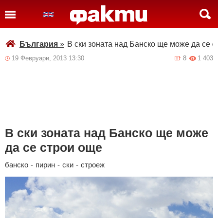
България
»
В ски зоната над Банско ще може да се 
19 Февруари, 2013 13:30
8
1 403
В ски зоната над Банско ще може
да се строи още
банско
-
пирин
-
ски
-
строеж