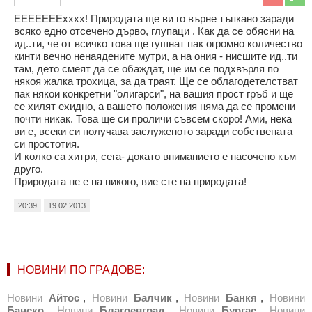
ЕЕЕЕЕЕЕхххх! Природата ще ви го върне тъпкано заради
всяко едно отсечено дърво, глупаци . Как да се обясни на
ид..ти, че от всичко това ще гушнат пак огромно количество
кинти вечно ненаядените мутри, а на ония - нисшите ид..ти
там, дето смеят да се обаждат, ще им се подхвърля по
някоя жалка трохица, за да траят. Ще се облагодетелстват
пак някои конкретни "олигарси", на вашия прост гръб и ще
се хилят ехидно, а вашето положения няма да се промени
почти никак. Това ще си проличи съвсем скоро! Ами, нека
ви е, всеки си получава заслуженото заради собствената
си простотия.
И колко са хитри, сега- докато вниманието е насочено към
друго.
Природата не е на никого, вие сте на природата!
20:39
19.02.2013
НОВИНИ ПО ГРАДОВЕ:
Новини
Айтос
,
Новини
Балчик
,
Новини
Банкя
,
Новини
Банско
,
Новини
Благоевград
,
Новини
Бургас
,
Новини