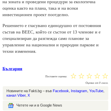
на зоната и проведени процедури за екологична
оценка както на плана, така и на всеки
инвестиционен проект поотделно.
Решението е гласувано единодушно от постоянния
състав на ВЕЕС, който се състои от 13 членове и е
специализиран да разглежда само планове за
управление на национални и природни паркове и
техни изменения.
България
☆
☆
☆
☆
☆
Поставете оценка:
Оценка
от
0
гласа.
Новините на Fakti.bg – във
Facebook
,
Instagram
,
YouTube
,
канал Viber
,
X
Четете ни и в Google News