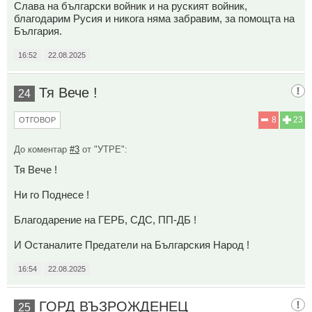
Слава на български войник и на руският войник,
благодарим Русия и никога няма забравим, за помощта на
България.
16:52
22.08.2025
Тя Вече !
24
8
23
ОТГОВОР
До коментар
#3
от "УТРЕ":
Тя Вече !
Ни го Поднесе !
Благодарение на ГЕРБ, СДС, ПП-ДБ !
И Останалите Предатели на Българския Народ !
16:54
22.08.2025
ГОРД ВЪЗРОЖДЕНЕЦ
25