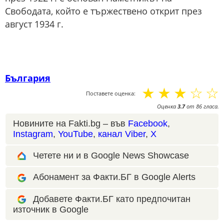
Свободата, който е тържествено открит през
август 1934 г.
България
☆
☆
☆
☆
☆
Поставете оценка:
Оценка
3.7
от
86
гласа.
Новините на Fakti.bg – във
Facebook
,
Instagram
,
YouTube
,
канал Viber
,
X
Четете ни и в Google News Showcase
Абонамент за Факти.БГ в Google Alerts
Добавете Факти.БГ като предпочитан
източник в Google