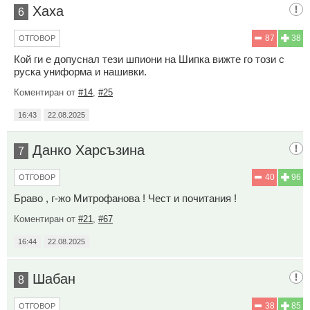
Хаха
6
87
38
ОТГОВОР
Кой ги е допуснал тези шпиони на Шипка вижте го този с
руска униформа и нашивки.
Коментиран от
#14
,
#25
16:43
22.08.2025
Данко Харсъзина
7
40
96
ОТГОВОР
Браво , г-жо Митрофанова ! Чест и почитания !
Коментиран от
#21
,
#67
16:44
22.08.2025
Шабан
8
38
85
ОТГОВОР