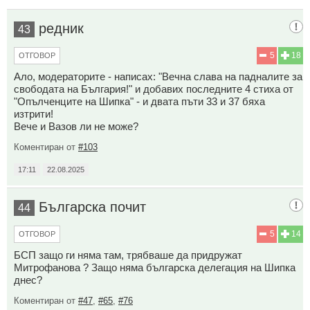
редник
43
5
18
ОТГОВОР
Ало, модераторите - написах: "Вечна слава на падналите за
свободата на България!" и добавих последните 4 стиха от
"Опълченците на Шипка" - и двата пъти 33 и 37 бяха
изтрити!
Вече и Вазов ли не може?
Коментиран от
#103
17:11
22.08.2025
Българска почит
44
5
14
ОТГОВОР
БСП защо ги няма там, трябваше да придружат
Митрофанова ? Защо няма българска делегация на Шипка
днес?
Коментиран от
#47
,
#65
,
#76