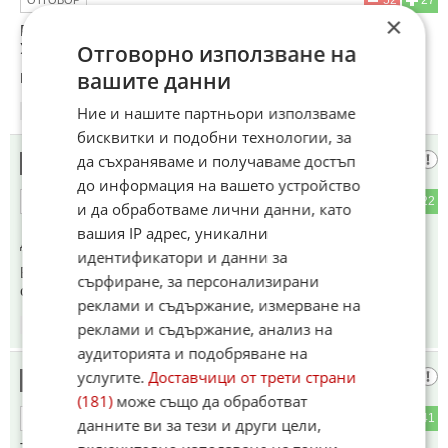
×
Р у с о р о б и т е в екстаз ....вечна дружба , КПСС БКП !!!
Ураааааааа.....
Отговорно използване на
вашите данни
Коментиран от
#110
Ние и нашите партньори използваме
16:46
22.08.2025
бисквитки и подобни технологии, за
АМИ БОКО И ШИШИ
да съхраняваме и получаваме достъп
14
до информация на вашето устройство
9
22
ОТГОВОР
и да обработваме лични данни, като
вашия IP адрес, уникални
До коментар
#6
от "Хаха":
идентификатори и данни за
БАЛИ ТЕ ДЪРЖЪТ ВЛАСТТА.НАЧИ И БОКО И шишко са
сърфиране, за персонализирани
слуги на ТИЯ
реклами и съдържание, измерване на
16:46
22.08.2025
реклами и съдържание, анализ на
аудиторията и подобряване на
услугите.
Доставчици от трети страни
Факт
15
(181)
може също да обработват
10
41
ОТГОВОР
данните ви за тези и други цели,