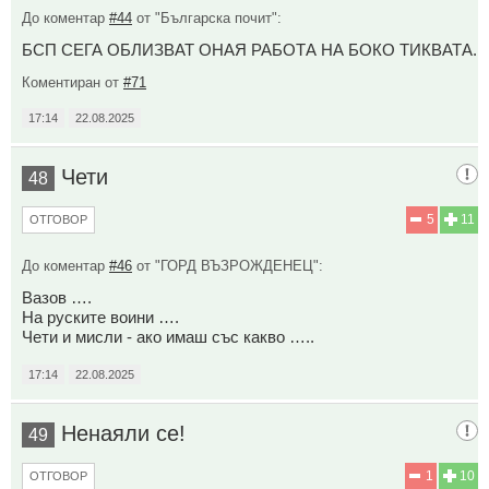
До коментар
#44
от "Българска почит":
БСП СЕГА ОБЛИЗВАТ ОНАЯ РАБОТА НА БОКО ТИКВАТА.
Коментиран от
#71
17:14
22.08.2025
Чети
48
5
11
ОТГОВОР
До коментар
#46
от "ГОРД ВЪЗРОЖДЕНЕЦ":
Вазов ….
На руските воини ….
Чети и мисли - ако имаш със какво …..
17:14
22.08.2025
Ненаяли се!
49
1
10
ОТГОВОР