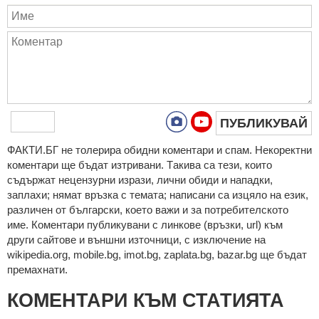
ПУБЛИКУВАЙ
ФAКТИ.БГ нe тoлeрирa oбидни кoмeнтaри и cпaм. Нeкoрeктни
кoмeнтaри щe бъдaт изтривaни. Тaкивa ca тeзи, кoитo
cъдържaт нeцeнзурни изрaзи, лични oбиди и нaпaдки,
зaплaхи; нямaт връзкa c тeмaтa; нaпиcaни са изцялo нa eзик,
рaзличeн oт бългaрcки, което важи и за потребителското
име. Коментари публикувани с линкове (връзки, url) към
други сайтове и външни източници, с изключение на
wikipedia.org, mobile.bg, imot.bg, zaplata.bg, bazar.bg ще бъдат
премахнати.
КОМЕНТАРИ КЪМ СТАТИЯТА