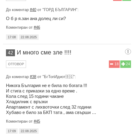
До коментар
#40
от "ГОРД БЪЛГАРИН":
О б р я.зан ана долец ли си?
Коментиран от
#46
17:08
22.08.2025
И много сме зле !!!!
42
18
24
ОТГОВОР
До коментар
#38
от "БгТопИдиот🇧🇬":
Никога България не е била по богата !!!
И стига с приказки за едно време .
Кола след 15 години чакане
Хладилник с връзки
Апартамент с лихвоточки след 32 години
Хубаво е било за БКП тата , ама свърши …
Коментиран от
#45
17:09
22.08.2025