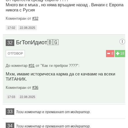
Много ви е мъка , но няма връщане назад . Винаги с Европа
никога с Русия
Коментиран от
#32
17:02
22.08.2025
БгТопИдиот🇧🇬
32
8
18
ОТГОВОР
До коментар
#31
от "Как ги преброи ????":
Мхм, имаме историческа карма да се качваме на всеки
ТИТАНИК.
Коментиран от
#36
17:03
22.08.2025
33
Този коментар е премахнат от модератор.
34
Този коментар е премахнат от модератор.