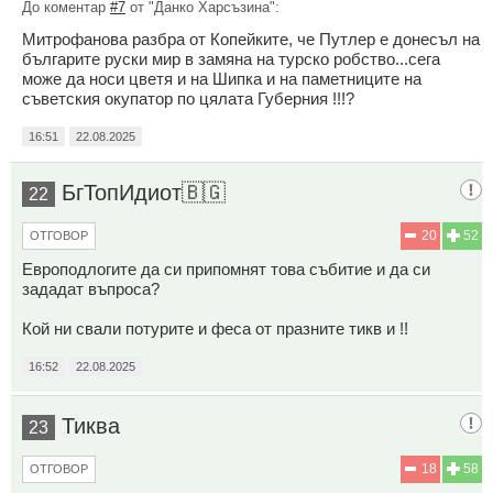
До коментар
#7
от "Данко Харсъзина":
Митрофанова разбра от Копейките, че Путлер е донесъл на
българите руски мир в замяна на турско робство...сега
може да носи цветя и на Шипка и на паметниците на
съветския окупатор по цялата Губерния !!!?
16:51
22.08.2025
БгТопИдиот🇧🇬
22
20
52
ОТГОВОР
Европодлогите да си припомнят това събитие и да си
зададат въпроса?
Кой ни свали потурите и феса от празните тикв и !!
16:52
22.08.2025
Тиква
23
18
58
ОТГОВОР