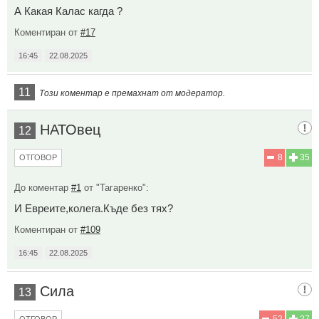
А Какая Калас кагда ?
Коментиран от
#17
16:45
22.08.2025
11
Този коментар е премахнат от модератор.
НАТОвец
12
8
35
ОТГОВОР
До коментар
#1
от "Тагаренко":
И Евреите,колега.Къде без тях?
Коментиран от
#109
16:45
22.08.2025
Сила
13
52
27
ОТГОВОР