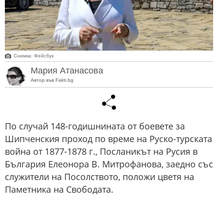
Снимка: Фейсбук
Мария Атанасова
Автор във Fakti.bg
По случай 148-годишнината от боевете за
Шипченския проход по време на Руско-турската
война от 1877-1878 г., Посланикът на Русия в
България Елеонора В. Митрофанова, заедно със
служители на Посолството, положи цветя на
Паметника на Свободата.