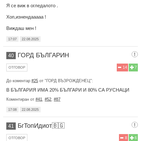
Я се виж в огледалото .
Хоп,изнендааааа !
Виждаш мен !
17:07
22.08.2025
ГОРД БЪЛГАРИН
40
14
7
ОТГОВОР
До коментар
#25
от "ГОРД ВЪЗРОЖДЕНЕЦ":
В БЪЛГАРИЯ ИМА 20% БЪЛГАРИ И 80% СА РУСНАЦИ
Коментиран от
#41
,
#52
,
#87
17:08
22.08.2025
БгТопИдиот🇧🇬
41
8
6
ОТГОВОР