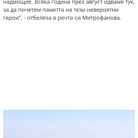
надмощие. Всяка година през август идваме тук,
за да почетем паметта на тези невероятни
герои", - отбеляза в речта си Митрофанова.