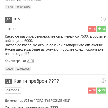
17:00
22.08.2025
!!!?
30
16
23
ОТГОВОР
Както се разбира българските опълченци са 7500, а руските
войници са 6000.
Затова се казва, че ако не са били българските опълченци
Русия щеше да бъде изгонена от турците след покоряване
на прохода !!!?
Коментиран от
#105
17:00
22.08.2025
Как ги преброи ????
31
28
23
ОТГОВОР
До коментар
#25
от "ГОРД ВЪЗРОЖДЕНЕЦ":
От протеста срещу еврото ????