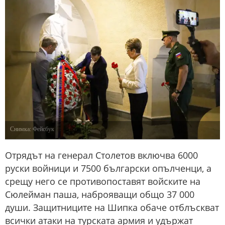
Снимка: Фейсбук
Отрядът на генерал Столетов включва 6000
руски войници и 7500 български опълченци, а
срещу него се противопоставят войските на
Сюлейман паша, наброяващи общо 37 000
души. Защитниците на Шипка обаче отблъскват
всички атаки на турската армия и удържат