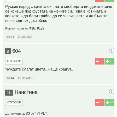
Руския народ с кръвта си плати свободата ви, докато ганю
се криеше под фустата на жените си. Това е истината и
колкото и да боли трябва да си я признаете и да бъдете
поне веднъж достойни.
Коментиран от
#16
,
#129
16:44
22.08.2025
604
9
19
76
ОТГОВОР
Чуждите слагат цветя...наще крадът..
16:44
22.08.2025
Наистина
10
14
51
ОТГОВОР
До коментар
#3
от "УТРЕ":