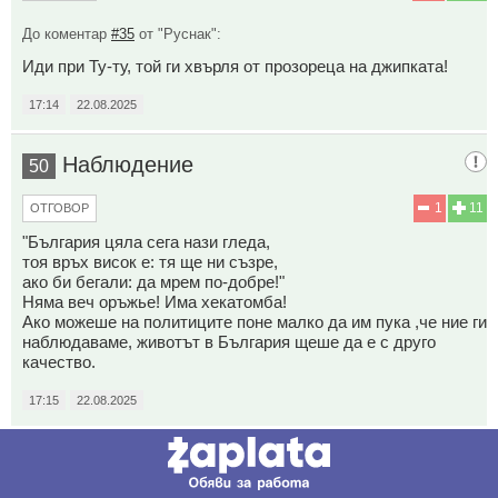
До коментар
#35
от "Руснак":
Иди при Ту-ту, той ги хвърля от прозореца на джипката!
17:14
22.08.2025
Наблюдение
50
1
11
ОТГОВОР
"България цяла сега нази гледа,
тоя връх висок е: тя ще ни съзре,
ако би бегали: да мрем по-добре!"
Няма веч оръжье! Има хекатомба!
Ако можеше на политиците поне малко да им пука ,че ние ги
наблюдаваме, животът в България щеше да е с друго
качество.
17:15
22.08.2025
51
Този коментар е премахнат от модератор.