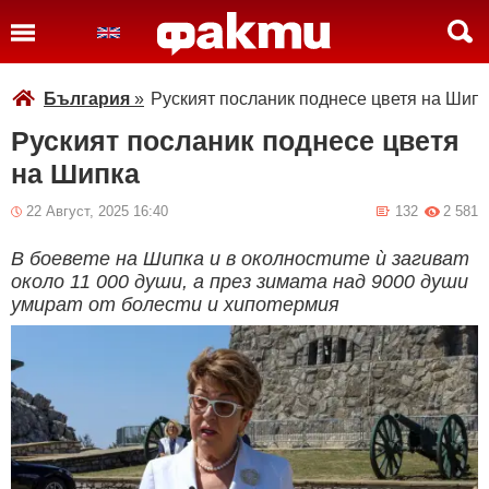
България
»
Руският посланик поднесе цветя на Шип
Руският посланик поднесе цветя
на Шипка
22 Август, 2025 16:40
132
2 581
В боевете на Шипка и в околностите ѝ загиват
около 11 000 души, а през зимата над 9000 души
умират от болести и хипотермия