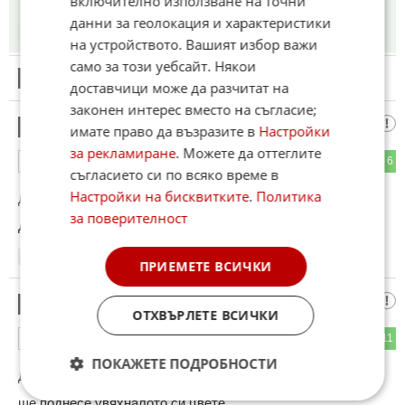
включително използване на точни
Тихо и скромно!
данни за геолокация и характеристики
16:47
22.08.2025
на устройството. Вашият избор важи
само за този уебсайт. Някои
16
Този коментар е премахнат от модератор.
доставчици може да разчитат на
законен интерес вместо на съгласие;
А МИИИИ
17
имате право да възразите в
Настройки
за рекламиране
. Можете да оттеглите
3
6
ОТГОВОР
съгласието си по всяко време в
Настройки на бисквитките
.
Политика
До коментар
#10
от "Наистина":
за поверителност
ДОГОДИНА
16:48
22.08.2025
ПРИЕМЕТЕ ВСИЧКИ
пешо
18
ОТХВЪРЛЕТЕ ВСИЧКИ
8
11
ОТГОВОР
ПОКАЖЕТЕ ПОДРОБНОСТИ
До коментар
#3
от "УТРЕ":
ще поднесе увяхналото си цвете