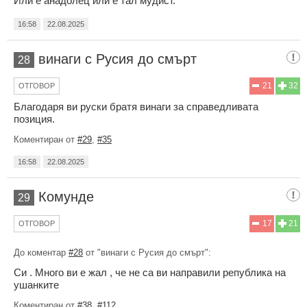
Или е анадолец или е тал мудист.
16:58
22.08.2025
винаги с Русия до смърт
28
21
32
ОТГОВОР
Благодаря ви руски братя винаги за справедливата
позиция.
Коментиран от
#29
,
#35
16:58
22.08.2025
Комунде
29
17
21
ОТГОВОР
До коментар
#28
от "винаги с Русия до смърт":
Си . Много ви е жал , че не са ви направили република на
ушанките
Коментиран от
#38
,
#112