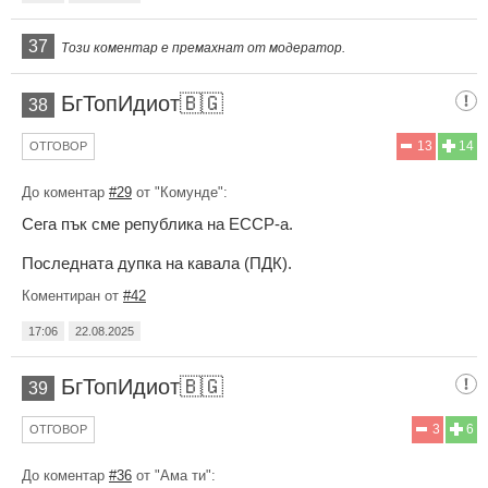
37
Този коментар е премахнат от модератор.
БгТопИдиот🇧🇬
38
13
14
ОТГОВОР
До коментар
#29
от "Комунде":
Сега пък сме република на ЕССР-а.
Последната дупка на кавала (ПДК).
Коментиран от
#42
17:06
22.08.2025
БгТопИдиот🇧🇬
39
3
6
ОТГОВОР
До коментар
#36
от "Ама ти":