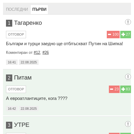
ПОСЛЕДНИ
ПЪРВИ
Тагаренко
1
100
27
ОТГОВОР
Българи и турци заедно ще отблъскват Путин на Шипка!
Коментиран от
#12
,
#26
16:41
22.08.2025
Питам
2
23
83
ОТГОВОР
А евроатлантиците, кога ????
16:42
22.08.2025
УТРЕ
3