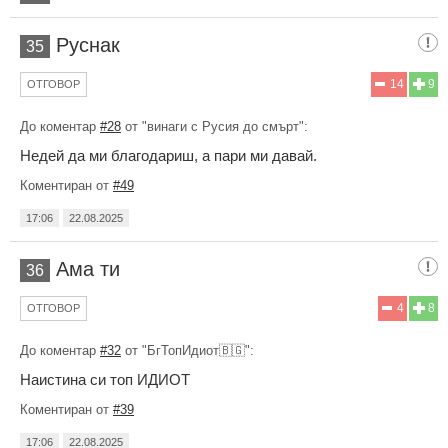
Руснак
35
14
9
ОТГОВОР
До коментар
#28
от "винаги с Русия до смърт":
Недей да ми благодариш, а пари ми давай.
Коментиран от
#49
17:06
22.08.2025
Ама ти
36
4
8
ОТГОВОР
До коментар
#32
от "БгТопИдиот🇧🇬":
Наистина си топ ИДИОТ
Коментиран от
#39
17:06
22.08.2025