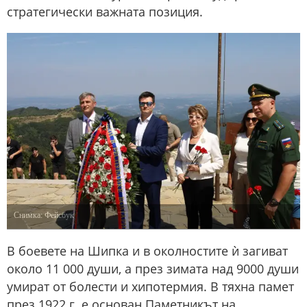
стратегически важната позиция.
Снимка: Фейсбук
В боевете на Шипка и в околностите ѝ загиват
около 11 000 души, а през зимата над 9000 души
умират от болести и хипотермия. В тяхна памет
през 1922 г. е основан Паметникът на