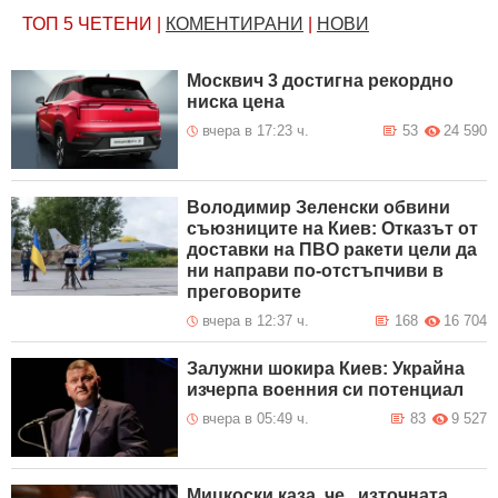
ТОП 5
ЧЕТЕНИ
|
КОМЕНТИРАНИ
|
НОВИ
Москвич 3 достигна рекордно
ниска цена
вчера в 17:23 ч.
53
24 590
Володимир Зеленски обвини
съюзниците на Киев: Отказът от
доставки на ПВО ракети цели да
ни направи по-отстъпчиви в
преговорите
вчера в 12:37 ч.
168
16 704
Залужни шокира Киев: Украйна
изчерпа военния си потенциал
вчера в 05:49 ч.
83
9 527
Мицкоски каза, че „източната