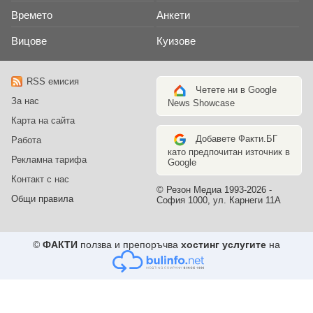
Времето
Анкети
Вицове
Куизове
RSS емисия
Четете ни в Google
За нас
News Showcase
Карта на сайта
Добавете Факти.БГ
Работа
като предпочитан източник в
Рекламна тарифа
Google
Контакт с нас
© Резон Медиа 1993-2026 -
Общи правила
София 1000, ул. Карнеги 11А
©
ФАКТИ
ползва и препоръчва
хостинг услугите
на