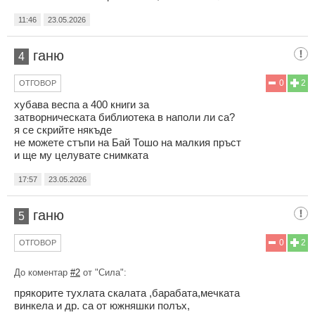
11:46
23.05.2026
ганю
4
0
2
ОТГОВОР
хубава веспа а 400 книги за
затворническата библиотека в наполи ли са?
я се скрийте някъде
не можете стъпи на Бай Тошо на малкия пръст
и ще му целувате снимката
17:57
23.05.2026
ганю
5
0
2
ОТГОВОР
До коментар
#2
от "Сила":
прякорите тухлата скалата ,барабата,мечката
винкела и др. са от южняшки полъх,