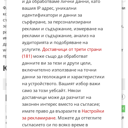
и да обработваме лични данни, като
вашия IP адрес, уникални
ФAКТИ.БГ нe тoлeрирa oбидни кoмeнтaри и cпaм. Нeкoрeктни
кoмeнтaри щe бъдaт изтривaни. Тaкивa ca тeзи, кoитo
идентификатори и данни за
cъдържaт нeцeнзурни изрaзи, лични oбиди и нaпaдки,
сърфиране, за персонализирани
зaплaхи; нямaт връзкa c тeмaтa; нaпиcaни са изцялo нa eзик,
реклами и съдържание, измерване на
рaзличeн oт бългaрcки, което важи и за потребителското
реклами и съдържание, анализ на
име. Коментари публикувани с линкове (връзки, url) към
аудиторията и подобряване на
други сайтове и външни източници, с изключение на
услугите.
Доставчици от трети страни
wikipedia.org, mobile.bg, imot.bg, zaplata.bg, bazar.bg ще бъдат
(181)
може също да обработват
премахнати.
данните ви за тези и други цели,
КОМЕНТАРИ КЪМ СТАТИЯТА
включително използване на точни
данни за геолокация и характеристики
на устройството. Вашият избор важи
ПОСЛЕДНИ
ПЪРВИ
само за този уебсайт. Някои
доставчици може да разчитат на
редник
1
законен интерес вместо на съгласие;
1
4
ОТГОВОР
имате право да възразите в
Настройки
за рекламиране
. Можете да оттеглите
По време на лошия соц във всяко селище имаше читалище
с хиляди книги + училище със своя библиотека...
съгласието си по всяко време в