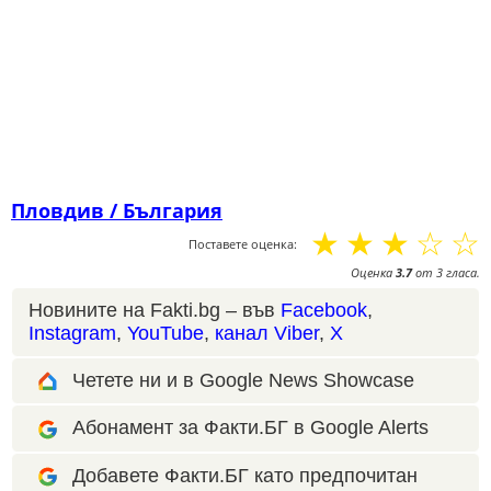
Пловдив / България
☆
☆
☆
☆
☆
Поставете оценка:
Оценка
3.7
от
3
гласа.
Новините на Fakti.bg – във
Facebook
,
Instagram
,
YouTube
,
канал Viber
,
X
Четете ни и в Google News Showcase
Абонамент за Факти.БГ в Google Alerts
Добавете Факти.БГ като предпочитан