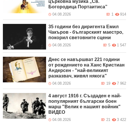
църковна музика „Св.
Богородица Портаитиса”
04.08.2026
1
914
35 години без диригента Емил
Чакъров - българският маестро,
покорил световните сцени
04.08.2026
5
1 547
Днес се навършват 221 години
от рождението на Ханс Кристиан
Андерсен - "най-великият
разказвач, живял някога”
04.08.2026
19
7 962
4 август 1916 г. Създаден е най-
популярният български боен
марш "Велик е нашият войник"
ВИДЕО
04.08.2026
21
3 422