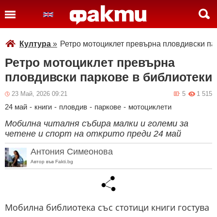
Култура
»
Ретро мотоциклет превърна пловдивски па
Ретро мотоциклет превърна
пловдивски паркове в библиотеки
23 Май, 2026 09:21
5
1 515
24 май
-
книги
-
пловдив
-
паркове
-
мотоциклети
Мобилна читалня събира малки и големи за
четене и спорт на открито преди 24 май
Антония Симеонова
Автор във Fakti.bg
Мобилна библиотека със стотици книги гостува