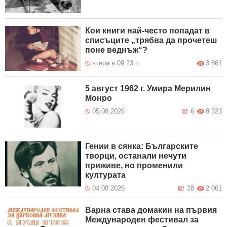
Кои книги най-често попадат в
списъците „трябва да прочетеш
поне веднъж“?
вчера в 09:23 ч.
3 861
5 август 1962 г. Умира Мерилин
Монро
05.08.2026
6
8 323
Гении в сянка: Българските
творци, останали нечути
приживе, но променили
културата
04.08.2026
28
2 061
Варна става домакин на първия
Международен фестивал за