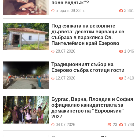
поне веднъж“?
вчера в 09:23 ч.
3 861
Под сянката на вековните
дървета: десетки вярващи се
събраха в параклиса Св.
Пантелеймон край Езерово
28.07.2026
1 046
Традиционният събор на
Езерово събра стотици гости
12.07.2026
3 410
Бургас, Варна, Пловдив и София
официално канидатствата за
домакинство на "Евровизия"
2027
04.07.2026
23
1 748