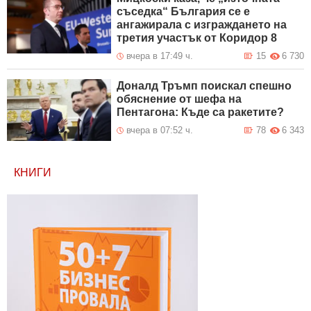
съседка“ България се е
ангажирала с изграждането на
третия участък от Коридор 8
вчера в 17:49 ч.
15
6 730
Доналд Тръмп поискал спешно
обяснение от шефа на
Пентагона: Къде са ракетите?
вчера в 07:52 ч.
78
6 343
КНИГИ