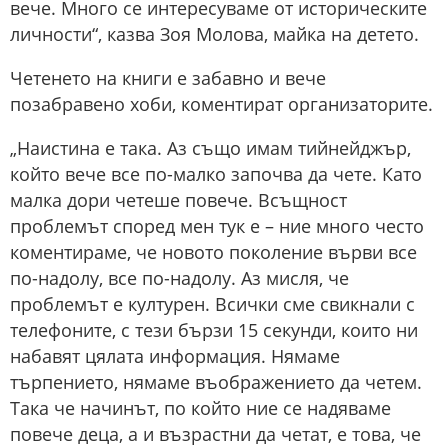
вече. Много се интересуваме от историческите
личности“, казва Зоя Молова, майка на детето.
Четенето на книги е забавно и вече
позабравено хоби, коментират организаторите.
„Наистина е така. Аз също имам тийнейджър,
който вече все по-малко започва да чете. Като
малка дори четеше повече. Всъщност
проблемът според мен тук е – ние много често
коментираме, че новото поколение върви все
по-надолу, все по-надолу. Аз мисля, че
проблемът е културен. Всички сме свикнали с
телефоните, с тези бързи 15 секунди, които ни
набавят цялата информация. Нямаме
търпението, нямаме въображението да четем.
Така че начинът, по който ние се надяваме
повече деца, а и възрастни да четат, е това, че