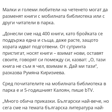
Малки и големи любители на четенето могат да
разменят книги с мобилната библиотека или с
други читатели в парка.
„Донесли сме над 400 книги, като бройката се
поддържа една и съща, даже расте, защото
хората идват подготвени. От сутринта
пристигат, носят книги – взимат нови, оставят
своите, говорят си помежду си, казват: „О, тази
книга не съм я чел, взимам я. Дай ми тази“,
разказва Румяна Киризиева.
Сред почитателите на мобилната библиотека в
парка е и 5-годишният Калоян, пише bTV.
„Много обича приказки. Български най-вече, но
сега сме на темата българска литература най-