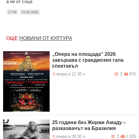
а не от соца
17:59
23.05.2026
ОЩЕ
НОВИНИ ОТ КУЛТУРА
„Опера на площада“ 2026
завършва с грандиозен гала
спектакъл
вчера в 12:30 ч.
2
875
25 години без Жоржи Амаду –
разказвачът на Бразилия
вчера в 09:30 ч.
3
1 026