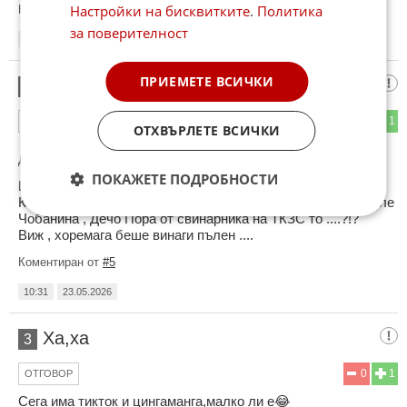
Настройки на бисквитките
.
Политика
Коментиран от
#2
за поверителност
10:02
23.05.2026
ПРИЕМЕТЕ ВСИЧКИ
Сила
2
4
1
ОТГОВОР
ОТХВЪРЛЕТЕ ВСИЧКИ
До коментар
#1
от "редник":
ПОКАЖЕТЕ ПОДРОБНОСТИ
И ... кво от това ???! Кой влизаше в тях ....?!?
Кой ги ползваше , кой четеше ....?!? Киро Тракториста , Геле
Чобанина , Дечо Пора от свинарника на ТКЗС то ....?!?
Виж , хоремага беше винаги пълен ....
Коментиран от
#5
10:31
23.05.2026
Ха,ха
3
0
1
ОТГОВОР
Сега има тикток и цингаманга,малко ли е😂