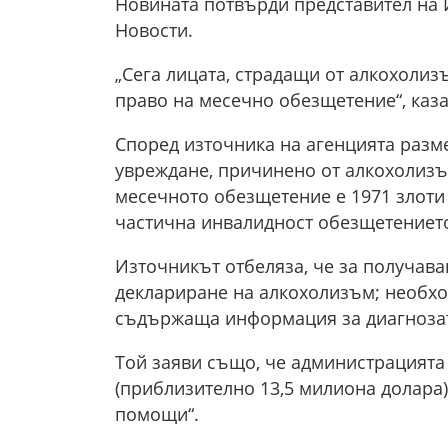
Новината потвърди представител на 
Новости.
„Сега лицата, страдащи от алкохолиз
право на месечно обезщетение“, каза
Според източника на агенцията разм
увреждане, причинено от алкохолизъм
месечното обезщетение е 1971 злоти 
частична инвалидност обезщетението 
Източникът отбеляза, че за получава
деклариране на алкохолизъм; необхо
съдържаща информация за диагнозата
Той заяви също, че администрацията 
(приблизително 13,5 милиона долара
помощи“.