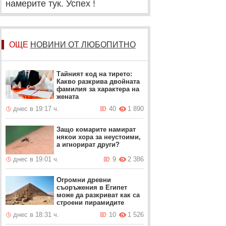
намерите тук. Успех !
ОЩЕ
НОВИНИ ОТ ЛЮБОПИТНО
Тайният код на тирето:
Какво разкрива двойната
фамилия за характера на
жената
днес в 19:17 ч.
40
1 890
Защо комарите намират
някои хора за неустоими,
а игнорират други?
днес в 19:01 ч.
9
2 386
Огромни древни
съоръжения в Египет
може да разкриват как са
строени пирамидите
днес в 18:31 ч.
10
1 526