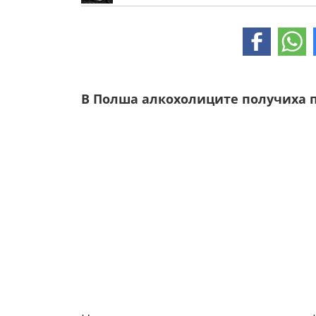
В Полша алкохолиците получиха п