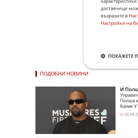
характеристики 
доставчици може
възразите в
Нас
Настройки на б
ПОКАЖЕТЕ 
ПОДОБНИ НОВИНИ
И Полш
Управите
Полша к
Кание У .
18.04.