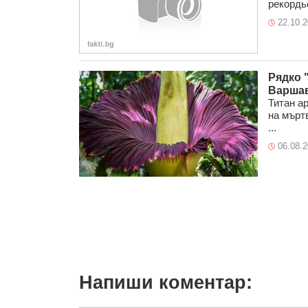
рекордьо
22.10.
Рядко 
Варша
Титан ар
на мърт
...
06.08.
Напиши коментар: