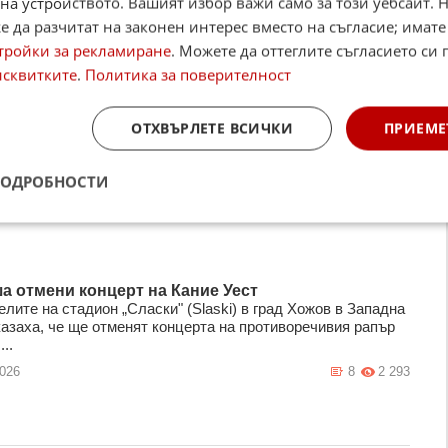
на устройството. Вашият избор важи само за този уебсайт. 
 да разчитат на законен интерес вместо на съгласие; имате
тройки за рекламиране
. Можете да оттеглите съгласието си 
исквитките
.
Политика за поверителност
ОТХВЪРЛЕТЕ ВСИЧКИ
ПРИЕМЕ
ПОДРОБНОСТИ
а отмени концерт на Кание Уест
лите на стадион „Сласки" (Slaski) в град Хожов в Западна
азаха, че ще отменят концерта на противоречивия рапър
..
2026
8
2 293