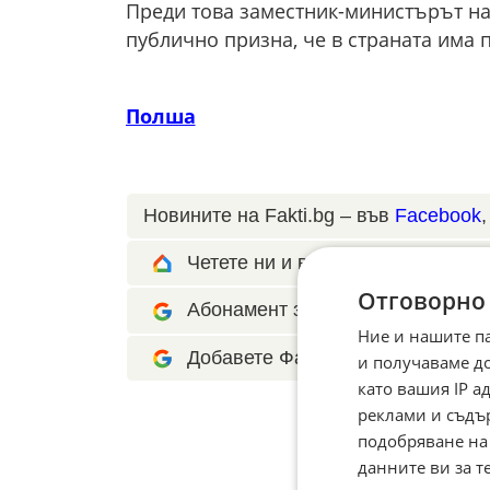
Преди това заместник-министърът н
публично призна, че в страната има 
Полша
Новините на Fakti.bg – във
Facebook
Четете ни и в Google News Show
Отговорно
Абонамент за Факти.БГ в Google 
Ние и нашите п
Добавете Факти.БГ като предпоч
и получаваме д
като вашия IP 
реклами и съдъ
подобряване на
данните ви за т