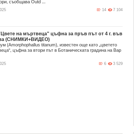
ри, съобщава Outd ...
2025
14
7 104
"Цвете на мъртвеца" цъфна за пръв път от 4 г. във
ва (СНИМКИ+ВИДЕО)
ум (Amorphophallus titanum), известен още като „цветето
веца“, цъфна за втори път в Ботаническата градина на Вар
2025
6
3 529