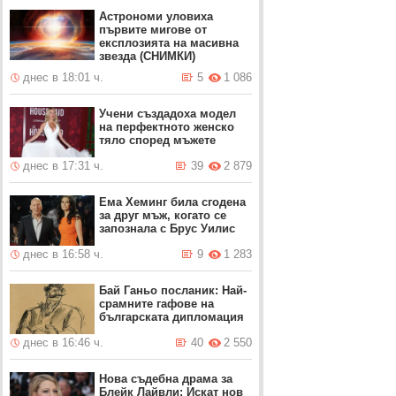
Астрономи уловиха
първите мигове от
експлозията на масивна
звезда (СНИМКИ)
днес в 18:01 ч.
5
1 086
Учени създадоха модел
на перфектното женско
тяло според мъжете
днес в 17:31 ч.
39
2 879
Ема Хеминг била сгодена
за друг мъж, когато се
запознала с Брус Уилис
днес в 16:58 ч.
9
1 283
Бай Ганьо посланик: Най-
срамните гафове на
българската дипломация
днес в 16:46 ч.
40
2 550
Нова съдебна драма за
Блейк Лайвли: Искат нов