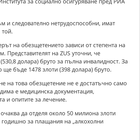
Института за социално осигуряване пред РИА
ъм и следователно нетрудоспособни, имат
 той.
ерът на обезщетението зависи от степента на
. Представителят на ZUS уточни, че
(530,8 долара) бруто за пълна инвалидност. За
ще бъде 1478 злоти (398 долара) бруто.
не на това обезщетение не е достатъчно само
дима е медицинска документация,
 и опитите за лечение.
очаква да отделя около 50 милиона злоти
) годишно за плащания на „алкохолни