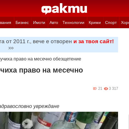
вания
Бизнес
Имоти
Авто
Технологии
Крими
Спорт
Хор
а от 2011 г., вече е отворен
и за твоя сайт!
›››
учиха право на месечно обезщетение
чиха право на месечно
21
3 317
здравословно увреждане