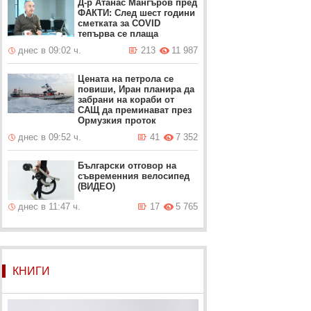
Д-р Атанас Мангъров пред
ФАКТИ: След шест години
сметката за COVID
тепърва се плаща
днес в 09:02 ч.
213
11 987
Цената на петрола се
повиши, Иран планира да
забрани на кораби от
САЩ да преминават през
Ормузкия проток
днес в 09:52 ч.
41
7 352
Български отговор на
съвременния велосипед
(ВИДЕО)
днес в 11:47 ч.
17
5 765
КНИГИ