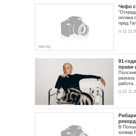
Чефо с
"Открад
оплака 
пред Гала
11.12.2
91-год
прави 
Полския
разказа 
работа. .
22.11.2
Рибари
рекорд
В Полша
язовир 