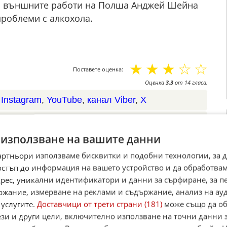
а външните работи на Полша Анджей Шейна
проблеми с алкохола.
☆
☆
☆
☆
☆
Поставете оценка:
Оценка
3.3
от
14
гласа.
,
Instagram
,
YouTube
,
канал Viber
,
X
case
 използване на вашите данни
Alerts
артньори използваме бисквитки и подобни технологии, за 
итан източник в Google
остъп до информация на вашето устройство и да обработва
адрес, уникални идентификатори и данни за сърфиране, за 
ржание, измерване на реклами и съдържание, анализ на ау
 услугите.
Доставчици от трети страни (181)
може също да об
ези и други цели, включително използване на точни данни 