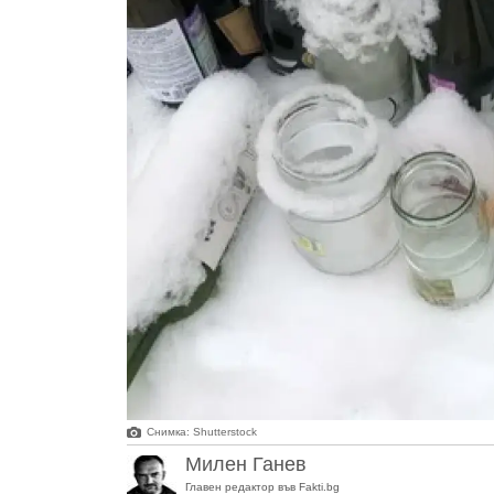
Снимка: Shutterstock
Милен Ганев
Главен редактор във Fakti.bg