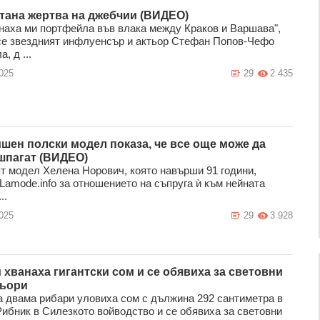
тана жертва на джебчии (ВИДЕО)
наха ми портфейла във влака между Краков и Варшава",
се звездният инфлуенсър и актьор Стефан Попов-Чефо
, д ...
025
29
2 435
ишен полски модел показа, че все още може да
шпагат (ВИДЕО)
т модел Хелена Норович, която навърши 91 години,
Lamode.info за отношението на съпруга ѝ към нейната
..
025
29
3 928
 хванаха гигантски сом и се обявиха за световни
ьори
 двама рибари уловиха сом с дължина 292 сантиметра в
Рибник в Силезкото войводство и се обявиха за световни