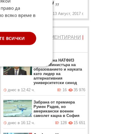
„
Някои
затварям буркани
 право да
13 Август, 2017 г.
по всяко време в
ТОП 5
ЧЕТЕНИ
|
КОМЕНТИРАНИ
|
ТЕ ВСИЧКИ
НОВИ
Ректорът на НАТФИЗ
заменя Министъра на
образованието и науката
като лидер на
алтернативния
университетски синод
днес в 12:42 ч.
16
35 976
Забрана от премиера
Румен Радев, но
американски военен
самолет кацна в София
днес в 16:12 ч.
128
15 651