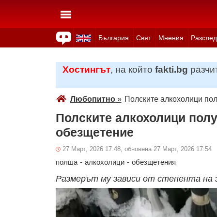
България
Свят
Мнения
Разслед
Здраве
Времето
Анкети
Вицове
Куизове
Хостингът
, на който
fakti.bg
разчит
Любопитно
»
Полските алкохолици пол
Полските алкохолици полу
обезщетение
27 Март, 2026 17:48, обновена 27 Март, 2026 17:54
полша
-
алкохолици
-
обезщетения
Размерът му зависи от степента на 