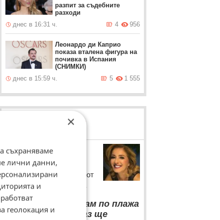
разпит за съдебните
разходи
днес в 16:31 ч.
4
956
Леонардо ди Каприо
показа вталена фигура на
почивка в Испания
(СНИМКИ)
днес в 15:59 ч.
5
1 555
×
ЛОВЦИ НА БИСЕРИ
Катерина Евро
да съхраняваме
ме лични данни,
Българската актриса се
персонализирани
хвали с богата реколта от
собствената си градина
диторията и
работват
“
Вместо да тичам по плажа
за геолокация и
с някой хубавец, аз ще