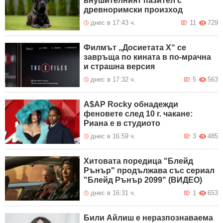
внушителният пазител с
древноримски произход
днес в 17:43 ч.
11
729
Филмът „Досиетата Х“ се
завръща по кината в по-мрачна
и страшна версия
днес в 17:32 ч.
5
563
A$AP Rocky обнадежди
феновете след 10 г. чакане:
Риана е в студиото
днес в 16:59 ч.
3
485
Хитовата поредица "Блейд
Рънър" продължава със сериал
"Блейд Рънър 2099" (ВИДЕО)
днес в 16:31 ч.
1
653
Били Айлиш е неразпознаваема