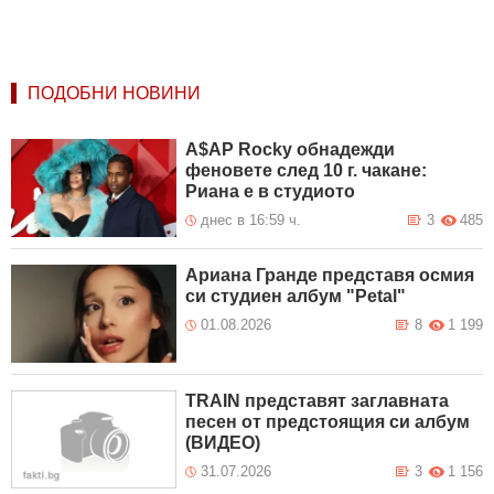
ПОДОБНИ НОВИНИ
A$AP Rocky обнадежди
феновете след 10 г. чакане:
Риана е в студиото
днес в 16:59 ч.
3
485
Ариана Гранде представя осмия
си студиен албум "Petal"
01.08.2026
8
1 199
TRAIN представят заглавната
песен от предстоящия си албум
(ВИДЕО)
31.07.2026
3
1 156