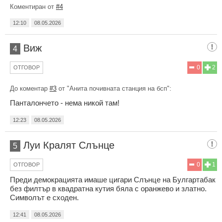
Коментиран от
#4
12:10
08.05.2026
Виж
4
0
2
ОТГОВОР
До коментар
#3
от "Анита почивната станция на бсп":
Панталончето - нема никой там!
12:23
08.05.2026
Луи Кралят Слънце
5
0
1
ОТГОВОР
Преди демокрацията имаше цигари Слънце на Булгартабак
без филтър в квадратна кутия бяла с оранжево и златно.
Символът е сходен.
12:41
08.05.2026