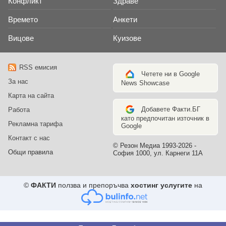
Конфликт
Здраве
Времето
Анкети
Вицове
Куизове
RSS емисия
Четете ни в Google
За нас
News Showcase
Карта на сайта
Добавете Факти.БГ
Работа
като предпочитан източник в
Рекламна тарифа
Google
Контакт с нас
© Резон Медиа 1993-2026 -
Общи правила
София 1000, ул. Карнеги 11А
©
ФАКТИ
ползва и препоръчва
хостинг услугите
на