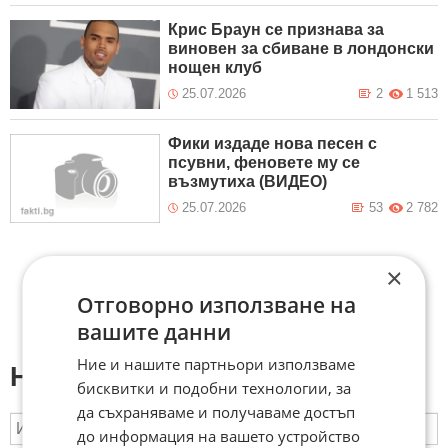
Крис Браун се признава за
виновен за сбиване в лондонски
нощен клуб
25.07.2026
2
1 513
Фики издаде нова песен с
псувни, феновете му се
възмутиха (ВИДЕО)
25.07.2026
53
2 782
×
Отговорно използване на
вашите данни
Ние и нашите партньори използваме
Напиши коментар:
бисквитки и подобни технологии, за
да съхраняваме и получаваме достъп
до информация на вашето устройство