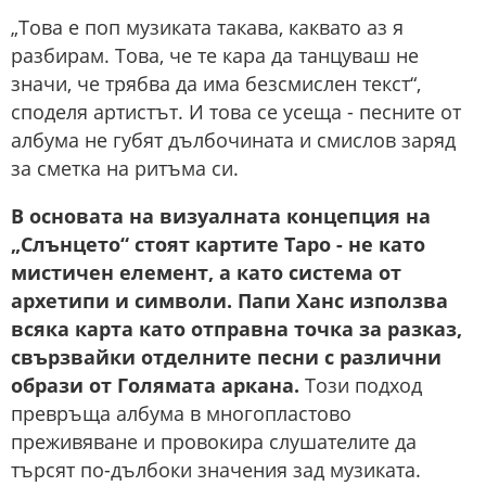
„Това е поп музиката такава, каквато аз я
разбирам. Това, че те кара да танцуваш не
значи, че трябва да има безсмислен текст“,
споделя артистът. И това се усеща - песните от
албума не губят дълбочината и смислов заряд
за сметка на ритъма си.
В основата на визуалната концепция на
„Слънцето“ стоят картите Таро - не като
мистичен елемент, а като система от
архетипи и символи. Папи Ханс използва
всяка карта като отправна точка за разказ,
свързвайки отделните песни с различни
образи от Голямата аркана.
Този подход
превръща албума в многопластово
преживяване и провокира слушателите да
търсят по-дълбоки значения зад музиката.