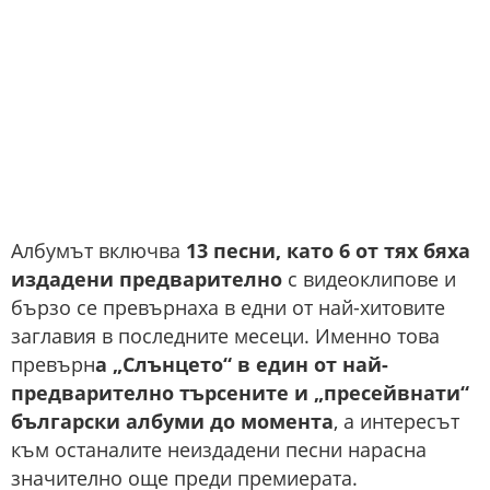
Албумът включва
13 песни, като 6 от тях бяха
издадени предварително
с видеоклипове и
бързо се превърнаха в едни от най-хитовите
заглавия в последните месеци. Именно това
превърн
а „Слънцето“ в един от най-
предварително търсените и „пресейвнати“
български албуми до момента
, а интересът
към останалите неиздадени песни нарасна
значително още преди премиерата.