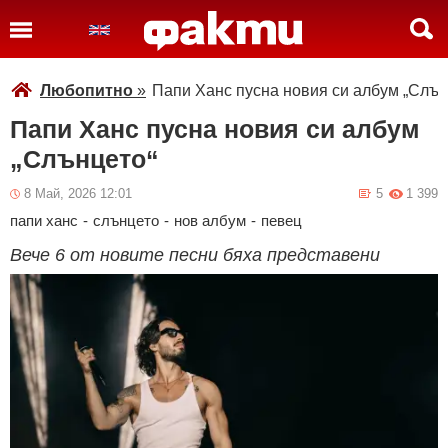
Любопитно
»
Папи Ханс пусна новия си албум „Слън
Папи Ханс пусна новия си албум
„Слънцето“
8 Май, 2026 12:01
5
1 399
папи ханс
-
слънцето
-
нов албум
-
певец
Вече 6 от новите песни бяха представени