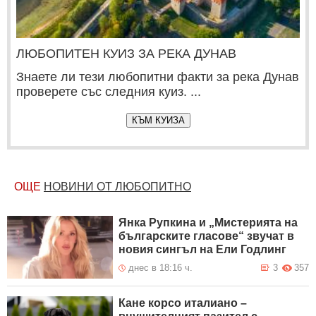
ЛЮБОПИТЕН КУИЗ ЗА РЕКА ДУНАВ
Знаете ли тези любопитни факти за река Дунав
проверете със следния куиз. ...
КЪМ КУИЗА
ОЩЕ
НОВИНИ ОТ ЛЮБОПИТНО
Янка Рупкина и „Мистерията на
българските гласове“ звучат в
новия сингъл на Ели Годлинг
днес в 18:16 ч.
3
357
Кане корсо италиано –