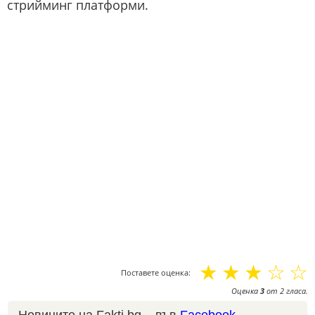
стрийминг платформи.
☆
☆
☆
☆
☆
Поставете оценка:
Оценка
3
от
2
гласа.