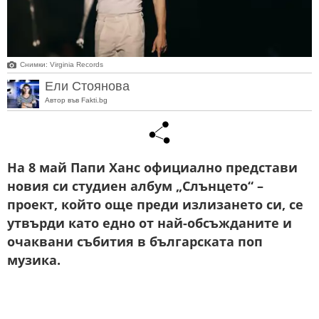
Снимки: Virginia Records
Ели Стоянова
Автор във Fakti.bg
На 8 май Папи Ханс официално представи
новия си студиен албум „Слънцето“ –
проект, който още преди излизането си, се
утвърди като едно от най-обсъжданите и
очаквани събития в българската поп
музика.