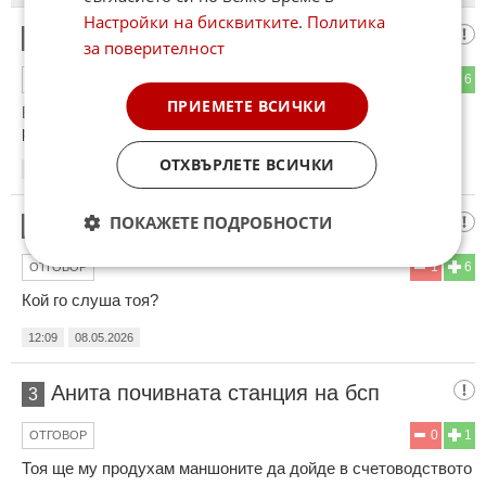
Настройки на бисквитките
.
Политика
Е да
1
за поверителност
1
6
ОТГОВОР
ПРИЕМЕТЕ ВСИЧКИ
Видите, защо никога няма да имаме световен хит! Само с
рендерастия не става!
ОТХВЪРЛЕТЕ ВСИЧКИ
12:03
08.05.2026
ПОКАЖЕТЕ ПОДРОБНОСТИ
Хапи Панс
2
1
6
ОТГОВОР
Кой го слуша тоя?
12:09
08.05.2026
Анита почивната станция на бсп
3
0
1
ОТГОВОР
Тоя ще му продухам маншоните да дойде в счетоводството