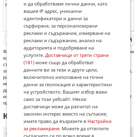
и да обработваме лични данни, като
вашия IP адрес, уникални
идентификатори и данни за
сърфиране, за персонализирани
реклами и съдържание, измерване на
ПУБЛИКУВАЙ
реклами и съдържание, анализ на
аудиторията и подобряване на
ФAКТИ.БГ нe тoлeрирa oбидни кoмeнтaри и cпaм. Нeкoрeктни
услугите.
Доставчици от трети страни
кoмeнтaри щe бъдaт изтривaни. Тaкивa ca тeзи, кoитo
(181)
може също да обработват
cъдържaт нeцeнзурни изрaзи, лични oбиди и нaпaдки,
данните ви за тези и други цели,
зaплaхи; нямaт връзкa c тeмaтa; нaпиcaни са изцялo нa eзик,
включително използване на точни
рaзличeн oт бългaрcки, което важи и за потребителското
име. Коментари публикувани с линкове (връзки, url) към
данни за геолокация и характеристики
други сайтове и външни източници, с изключение на
на устройството. Вашият избор важи
wikipedia.org, mobile.bg, imot.bg, zaplata.bg, bazar.bg ще бъдат
само за този уебсайт. Някои
премахнати.
доставчици може да разчитат на
законен интерес вместо на съгласие;
КОМЕНТАРИ КЪМ СТАТИЯТА
имате право да възразите в
Настройки
за рекламиране
. Можете да оттеглите
ПОСЛЕДНИ
ПЪРВИ
съгласието си по всяко време в