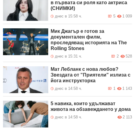
в първата си роля като актриса
(СНИМКИ)
днес в 15:58 ч.
5
1 009
Мик Джагър е готов за
документален филм,
проследяващ историята на The
Rolling Stones
днес в 15:31 ч.
2
528
Мат Лебланк с нова любов?
Звездата от "Приятели" излиза с
йога инструкторка
днес в 14:58 ч.
1
1 143
5 навика, които удължават
живота на обзавеждането у дома
днес в 14:58 ч.
2 113