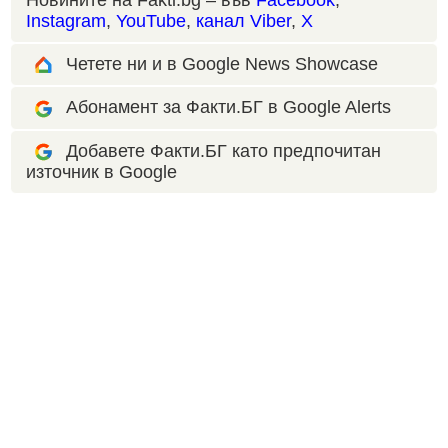
Новините на Fakti.bg – във
Facebook
,
Instagram
,
YouTube
,
канал Viber
,
X
Четете ни и в Google News Showcase
Абонамент за Факти.БГ в Google Alerts
Добавете Факти.БГ като предпочитан
източник в Google