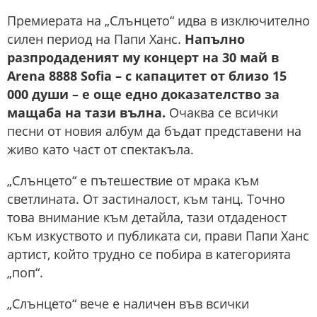
Премиерата на „Слънцето“ идва в изключително
силен период на Папи Ханс.
Напълно
разпродаденият му концерт на 30 май в
Arena 8888 Sofia – с капацитет от близо 15
000 души – е още едно доказателство за
мащаба на тази вълна.
Очаква се всички
песни от новия албум да бъдат представени на
живо като част от спектакъла.
„Слънцето“ е пътешествие от мрака към
светлината. От застиналост, към танц. Точно
това внимание към детайла, тази отдаденост
към изкуството и публиката си, прави Папи Ханс
артист, който трудно се побира в категорията
„поп“.
„Слънцето“ вече е наличен във всички