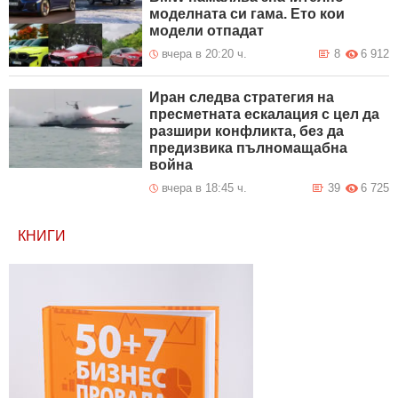
моделната си гама. Ето кои
модели отпадат
вчера в 20:20 ч.
8
6 912
Иран следва стратегия на
пресметната ескалация с цел да
разшири конфликта, без да
предизвика пълномащабна
война
вчера в 18:45 ч.
39
6 725
КНИГИ