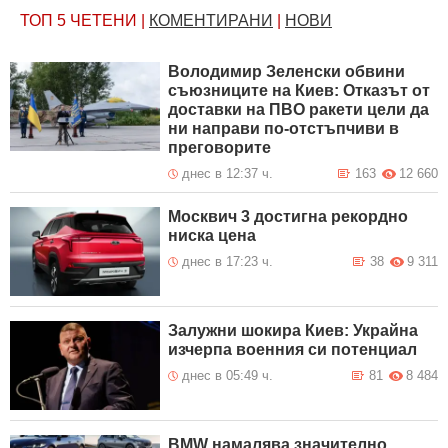
ТОП 5
ЧЕТЕНИ
|
КОМЕНТИРАНИ
|
НОВИ
Володимир Зеленски обвини
съюзниците на Киев: Отказът от
доставки на ПВО ракети цели да
ни направи по-отстъпчиви в
преговорите
днес в 12:37 ч.
163
12 660
Москвич 3 достигна рекордно
ниска цена
днес в 17:23 ч.
38
9 311
Залужни шокира Киев: Украйна
изчерпа военния си потенциал
днес в 05:49 ч.
81
8 484
BMW намалява значително