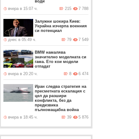
води
вчера в 15:07 ч.
215
7 788
Залужни шокира Киев:
Украйна изчерпа военния
си потенциал
днес в 05:49 ч.
79
7 549
BMW намалява
значително моделната си
гама. Ето кои модели
отпадат
вчера в 20:20 ч.
8
6 474
Иран следва стратегия на
пресметната ескалация с
цел да разшири
конфликта, без да
предизвика
пълномащабна война
вчера в 18:45 ч.
39
5 876