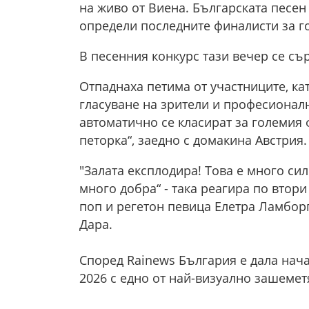
на живо от Виена. Българската песен
определи последните финалисти за г
В песенния конкурс тази вечер се съ
Отпаднаха петима от участниците, к
гласуване на зрители и професионал
автоматично се класират за големия 
петорка“, заедно с домакина Австрия.
"Залата експлодира! Това е много си
много добра“ - така реагира по втор
поп и регетон певица Елетра Ламбор
Дара.
Според Rainews България е дала нач
2026 с едно от най-визуално зашеме