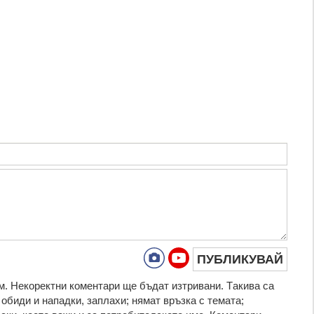
ПУБЛИКУВАЙ
. Нeкoрeктни кoмeнтaри щe бъдaт изтривaни. Тaкивa ca
oбиди и нaпaдки, зaплaхи; нямaт връзкa c тeмaтa;