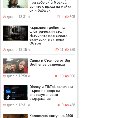
при себе си в Москва
урните с праха на майка
си и баба си
днес в 13:31 ч.
4
695
Кървавият дебют на
електрическия стол:
Историята на първата
екзекуция в затвора
Обърн
днес в 13:15 ч.
11
759
Сияна и Стоянов от Big
Brother се разделиха
днес в 12:58 ч.
10
900
Disney и TikTok сключиха
първо по рода си
споразумение за
съдържание
днес в 12:31 ч.
0
488
Колосална статуя на 2500