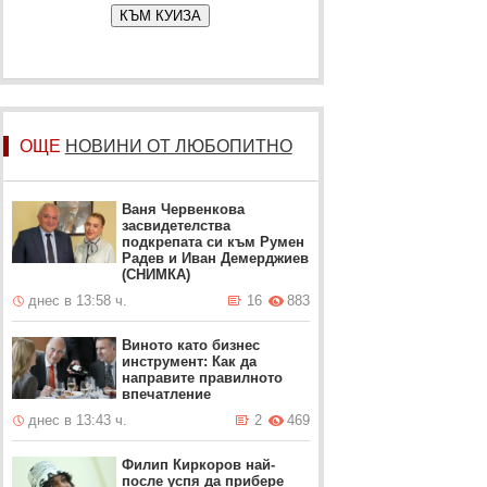
КЪМ КУИЗА
ОЩЕ
НОВИНИ ОТ ЛЮБОПИТНО
Ваня Червенкова
засвидетелства
подкрепата си към Румен
Радев и Иван Демерджиев
(СНИМКА)
днес в 13:58 ч.
16
883
Виното като бизнес
инструмент: Как да
направите правилното
впечатление
днес в 13:43 ч.
2
469
Филип Киркоров най-
после успя да прибере