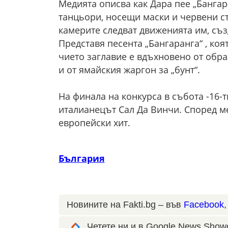
Медията описва как Дара пее „Бангар
танцьори, носещи маски и червени с
камерите следват движенията им, съ
Представя песента „Бангаранга“ , ко
чието заглавие е вдъхновено от обра
и от ямайския жаргон за „бунт“.
На финала на конкурса в събота -16-т
италианецът Сал Да Винчи. Според ме
европейски хит.
България
Новините на Fakti.bg – във
Facebook
Четете ни и в Google News Show