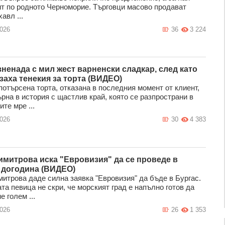
ит по родното Черноморие. Търговци масово продават
авл ...
2026
36
3 224
зненада с мил жест варненски сладкар, след като
заха тенекия за торта (ВИДЕО)
потърсена торта, отказана в последния момент от клиент,
рна в история с щастлив край, която се разпространи в
те мре ...
2026
30
4 383
имитрова иска "Евровизия" да се проведе в
 догодина (ВИДЕО)
митрова даде силна заявка "Евровизия" да бъде в Бургас.
а певица не скри, че морският град е напълно готов да
 голем ...
2026
26
1 353