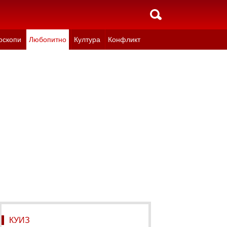
оскопи
Любопитно
Култура
Конфликт
КУИЗ