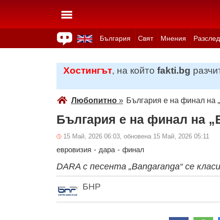
България
Свят
Мнения
Разслед
Здраве
Времето
Анкети
Вицове
Куизове
Хостингът
, на който
fakti.bg
разчит
Любопитно
»
България е на финал на 
България е на финал на „
15 Май, 2026 06:03, обновена 15 Май, 2026 05:11
евровизия
-
дара
-
финал
DARA с песента „Bangaranga“ се клас
БНР