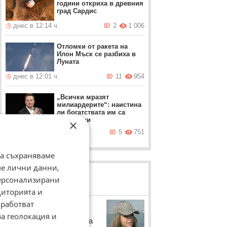
години откриха в древния
град Сардис
днес в 12:14 ч.
2
1 006
Отломки от ракета на
Илон Мъск се разбиха в
Луната
днес в 12:01 ч.
11
954
„Всички мразят
милиардерите“: наистина
ли богатствата им са
заслужени
×
днес в 11:47 ч.
5
751
да съхраняваме
ме лични данни,
персонализирани
ЛОВЦИ НА БИСЕРИ
диторията и
работват
Сузанита
за геолокация и
14-годишната дъщеря на