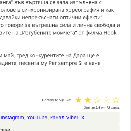
анга“ във въртяща се зала изпълнена с
толове в синхронизирана хореография и как
здавайки непрекъснати оптични ефекти“.
ято говори за вътрешна сила и лична свобода и
зите на „Изгубените момчета“ от филма Hook
и май, сред конкурентите на Дара ще е
диите, песента му Per sempre Si е вече
☆
☆
☆
☆
☆
Поставете оценка:
Оценка
2.4
от
72
гласа.
,
Instagram
,
YouTube
,
канал Viber
,
X
case