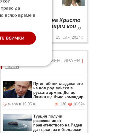
Някои
Орхан Мурад не помни
 право да
какво е чела от Ботев
по всяко време в
“
Чела съм неща на Христо
„
Ботев, но не се сещам кои
25 Юли, 2017 г.
ТЕ ВСИЧКИ
ТОП 5
ЧЕТЕНИ
|
КОМЕНТИРАНИ
|
НОВИ
Путин обяви създаването
на нов род войски в
руската армия: Денис
Лямин ще бъде командир
вчера в 16:05 ч.
136
10 624
Турция получи
разрешение от
правителството на Радев
да търси газ в български