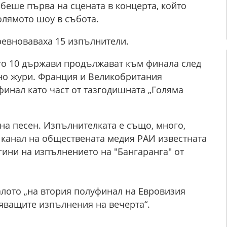
 беше първа на сцената в концерта, който
олямото шоу в събота.
ревноваваха 15 изпълнители.
ато 10 държави продължават към финала след
но жури. Франция и Великобритания
финал като част от тазгодишната „Голяма
лна песен. Изпълнителката е също, много,
и канал на обществената медия РАИ известната
гини на изпълнението на "Бангаранга" от
алото „на втория полуфинал на Евровизия
тяващите изпълнения на вечерта“.