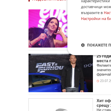
характеристики 
доставчици може
DARA о
възразите в
Нас
Победит
Настройки на б
Дарина 
до ...
31.07.
ПОКАЖЕТЕ 
25 год
места 
Филмите
значите
франчайз
23.07.
Хит оф
срещу 
Не став