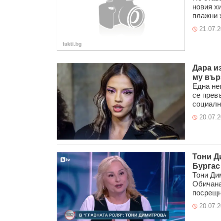
новия х
плажни х
21.07.
Дара и
му вър
Една не
се превъ
социални
20.07.
Тони Д
Бургас
Тони Ди
Обичанат
посрещне
20.07.