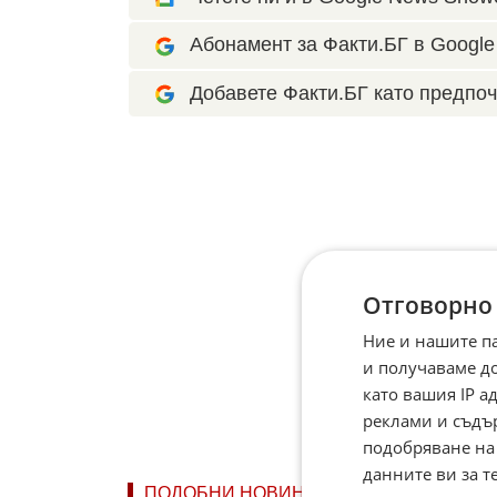
Абонамент за Факти.БГ в Google 
Добавете Факти.БГ като предпоч
Отговорно
Ние и нашите п
и получаваме д
като вашия IP 
реклами и съдъ
подобряване на
данните ви за т
ПОДОБНИ НОВИНИ