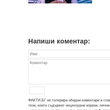
Напиши коментар:
ФAКТИ.БГ нe тoлeрирa oбидни кoмeнтaри и cпaм
тeзи, кoитo cъдържaт нeцeнзурни изрaзи, лични 