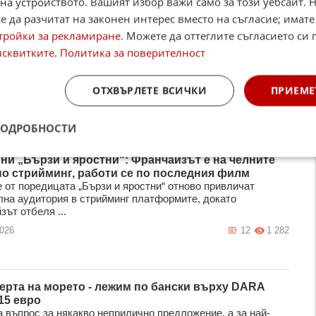
на устройството. Вашият избор важи само за този уебсайт. 
 да разчитат на законен интерес вместо на съгласие; имате
бяви кой град предпочита за "Евровизия" 2027
тройки за рекламиране
. Можете да оттеглите съгласието си 
елката от песенния конкурс "Евровизия" за тази година
исквитките
.
Политика за поверителност
Йотова - DARA обяви кой град в България предпочита да е
ОТХВЪРЛЕТЕ ВСИЧКИ
ПРИЕМЕ
2026
38
4 300
ПОДРОБНОСТИ
ини „Бързи и яростни“: Франчайзът е на челните
по стрийминг, работи се по последния филм
 от поредицата „Бързи и яростни“ отново привличат
лна аудитория в стрийминг платформите, докато
ът отбеля ...
2026
12
1 282
ерта на морето - лежим по бански върху DARA
15 евро
а въпрос за някакво неприлично предложение, а за най-