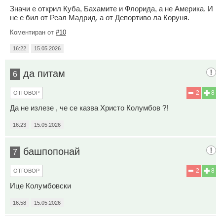
Значи е открил Куба, Бахамите и Флорида, а не Америка. И
не е бил от Реал Мадрид, а от Депортиво ла Коруня.
Коментиран от
#10
16:22
15.05.2026
да питам
6
2
8
ОТГОВОР
Да не излезе , че се казва Христо Колумбов ?!
16:23
15.05.2026
башпопонай
7
2
8
ОТГОВОР
Ице Колумбовски
16:58
15.05.2026