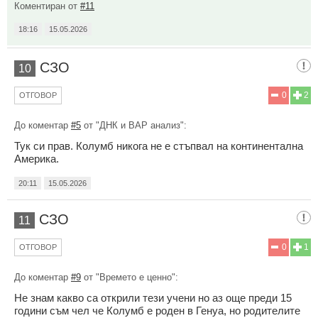
Коментиран от
#11
18:16
15.05.2026
СЗО
10
0
2
ОТГОВОР
До коментар
#5
от "ДНК и ВАР анализ":
Тук си прав. Колумб никога не е стъпвал на континентална
Америка.
20:11
15.05.2026
СЗО
11
0
1
ОТГОВОР
До коментар
#9
от "Времето е ценно":
Не знам какво са открили тези учени но аз още преди 15
години съм чел че Колумб е роден в Генуа, но родителите