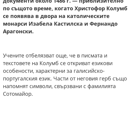
документи около 1486 г. — приблизително
по същото време, когато Христофор Колумб
се появява в двора на католическите
монарси Изабела Кастилска и Фернандо
Арагонски.
Учените отбелязват още, че в писмата и
текстовете на Колумб се откриват езикови
особености, характерни за галисийско-
португалския език. Части от неговия герб също
напомнят символи, свързвани с фамилията
Сотомайор.