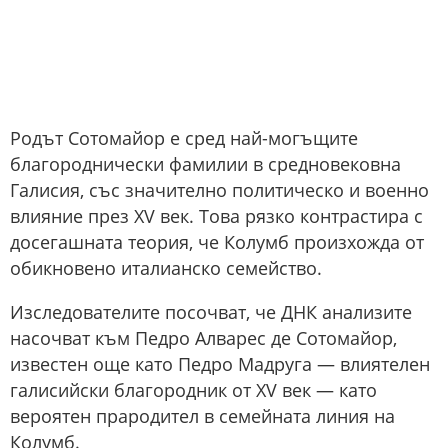
Родът Сотомайор е сред най-могъщите
благороднически фамилии в средновековна
Галисия, със значително политическо и военно
влияние през XV век. Това рязко контрастира с
досегашната теория, че Колумб произхожда от
обикновено италианско семейство.
Изследователите посочват, че ДНК анализите
насочват към Педро Алварес де Сотомайор,
известен още като Педро Мадруга — влиятелен
галисийски благородник от XV век — като
вероятен прародител в семейната линия на
Колумб.