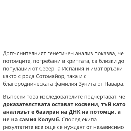
Допълнителният генетичен анализ показва, че
потомците, погребани в криптата, са близки до
популации от Северна Испания и имат връзки
както с рода Сотомайор, така и с
благородническата фамилия Зунига от Навара.
Въпреки това изследователите подчертават, че
доказателствата остават косвени, тъй като
анализът е базиран на ДНК на потомци, а
не на самия Колумб.
Според екипа
резултатите все още се нуждаят от независимо