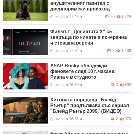
внушителният пазител с
древноримски произход
вчера в 17:43 ч.
20
1 724
Филмът „Досиетата Х“ се
завръща по кината в по-мрачна
и страшна версия
вчера в 17:32 ч.
8
1 189
A$AP Rocky обнадежди
феновете след 10 г. чакане:
Риана е в студиото
вчера в 16:59 ч.
3
835
Хитовата поредица "Блейд
Рънър" продължава със сериал
"Блейд Рънър 2099" (ВИДЕО)
вчера в 16:31 ч.
2
970
Били Айлиш е неразпознаваема