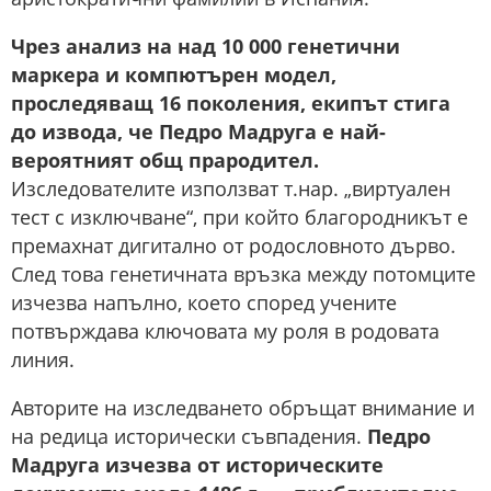
Чрез анализ на над 10 000 генетични
маркера и компютърен модел,
проследяващ 16 поколения, екипът стига
до извода, че Педро Мадруга е най-
вероятният общ прародител.
Изследователите използват т.нар. „виртуален
тест с изключване“, при който благородникът е
премахнат дигитално от родословното дърво.
След това генетичната връзка между потомците
изчезва напълно, което според учените
потвърждава ключовата му роля в родовата
линия.
Авторите на изследването обръщат внимание и
на редица исторически съвпадения.
Педро
Мадруга изчезва от историческите