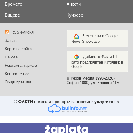
Времето
Анкети
Вицове
Куизове
RSS емисия
Четете ни в Google
За нас
News Showcase
Карта на сайта
Добавете Факти.БГ
Работа
като предпочитан източник в
Рекламна тарифа
Google
Контакт с нас
© Резон Медиа 1993-2026 -
Общи правила
София 1000, ул. Карнеги 11А
©
ФАКТИ
ползва и препоръчва
хостинг услугите
на