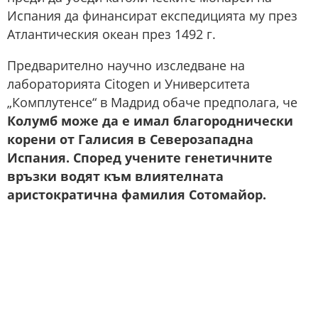
Испания да финансират експедицията му през
Атлантическия океан през 1492 г.
Предварително научно изследване на
лабораторията Citogen и Университета
„Комплутенсе“ в Мадрид обаче предполага, че
Колумб може да е имал благороднически
корени от Галисия в Северозападна
Испания. Според учените генетичните
връзки водят към влиятелната
аристократична фамилия Сотомайор.