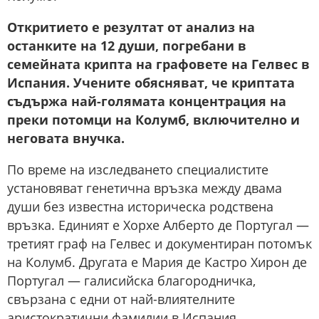
Откритието е резултат от анализ на
останките на 12 души, погребани в
семейната крипта на графовете на Гелвес в
Испания. Учените обясняват, че криптата
съдържа най-голямата концентрация на
преки потомци на Колумб, включително и
неговата внучка.
По време на изследването специалистите
установяват генетична връзка между двама
души без известна историческа родствена
връзка. Единият е Хорхе Алберто де Португал —
третият граф на Гелвес и документиран потомък
на Колумб. Другата е Мария де Кастро Хирон де
Португал — галисийска благородничка,
свързана с едни от най-влиятелните
аристократични фамилии в Испания.