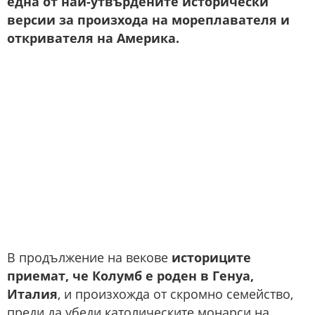
една от най-утвърдените исторически
версии за произхода на мореплавателя и
откривателя на Америка.
В продължение на векове
историците
приемат, че Колумб е роден в Генуа,
Италия
, и произхожда от скромно семейство,
преди да убеди католическите монарси на