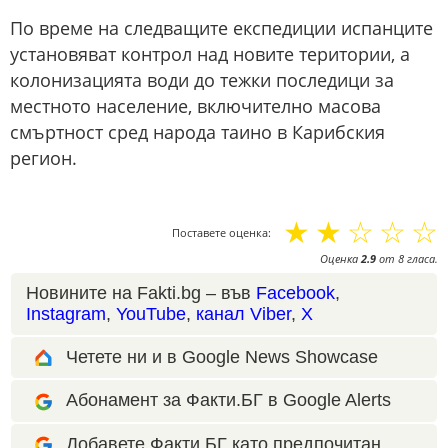
По време на следващите експедиции испанците
установяват контрол над новите територии, а
колонизацията води до тежки последици за
местното население, включително масова
смъртност сред народа таино в Карибския
регион.
☆
☆
☆
☆
☆
Поставете оценка:
Оценка
2.9
от
8
гласа.
Новините на Fakti.bg – във
Facebook
,
Instagram
,
YouTube
,
канал Viber
,
X
Четете ни и в Google News Showcase
Абонамент за Факти.БГ в Google Alerts
Добавете Факти.БГ като предпочитан