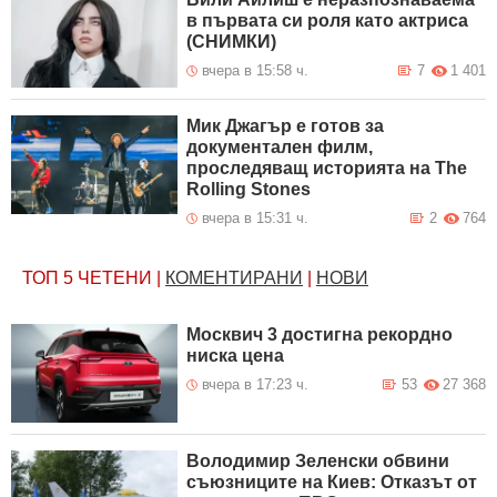
в първата си роля като актриса
(СНИМКИ)
вчера в 15:58 ч.
7
1 401
Мик Джагър е готов за
документален филм,
проследяващ историята на The
Rolling Stones
вчера в 15:31 ч.
2
764
ТОП 5
ЧЕТЕНИ
|
КОМЕНТИРАНИ
|
НОВИ
Москвич 3 достигна рекордно
ниска цена
вчера в 17:23 ч.
53
27 368
Володимир Зеленски обвини
съюзниците на Киев: Отказът от