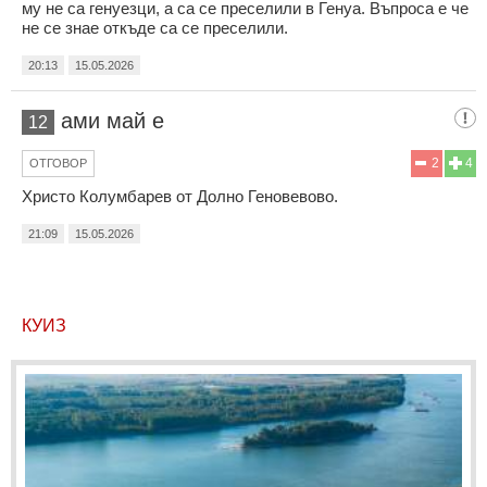
му не са генуезци, а са се преселили в Генуа. Въпроса е че
не се знае откъде са се преселили.
20:13
15.05.2026
ами май е
12
2
4
ОТГОВОР
Христо Колумбарев от Долно Геновевово.
21:09
15.05.2026
КУИЗ