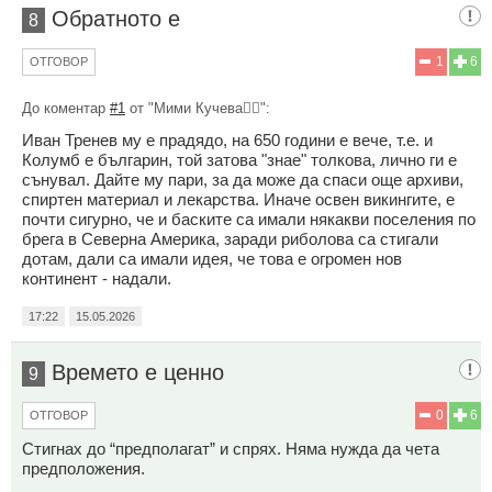
Обратното е
8
1
6
ОТГОВОР
До коментар
#1
от "Mими Кучева🐕‍🦺":
Иван Тренев му е прадядо, на 650 години е вече, т.е. и
Колумб е българин, той затова "знае" толкова, лично ги е
сънувал. Дайте му пари, за да може да спаси още архиви,
спиртен материал и лекарства. Иначе освен викингите, е
почти сигурно, че и баските са имали някакви поселения по
брега в Северна Америка, заради риболова са стигали
дотам, дали са имали идея, че това е огромен нов
континент - надали.
17:22
15.05.2026
Времето е ценно
9
0
6
ОТГОВОР
Стигнах до “предполагат” и спрях. Няма нужда да чета
предположения.