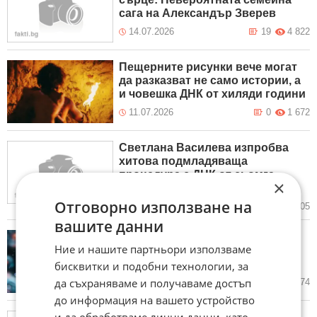
сага на Александър Зверев
14.07.2026
19
4 822
Пещерните рисунки вече могат
да разказват не само истории, а
и човешка ДНК от хиляди години
11.07.2026
0
1 672
Светлана Василева изпробва
хитова подмладяваща
процедура с ДНК от сьомга
×
(СНИМКИ)
Отговорно използване на
06.07.2026
42
2 605
вашите данни
Невиждан пробив: Учени
Ние и нашите партньори използваме
създадоха напълно действаща
синтетична клетка
бисквитки и подобни технологии, за
да съхраняваме и получаваме достъп
05.07.2026
14
2 474
до информация на вашето устройство
и да обработваме лични данни, като