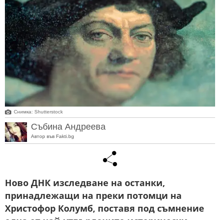
Снимка: Shutterstock
Събина Андреева
Автор във Fakti.bg
Ново ДНК изследване на останки,
принадлежащи на преки потомци на
Христофор Колумб, поставя под съмнение