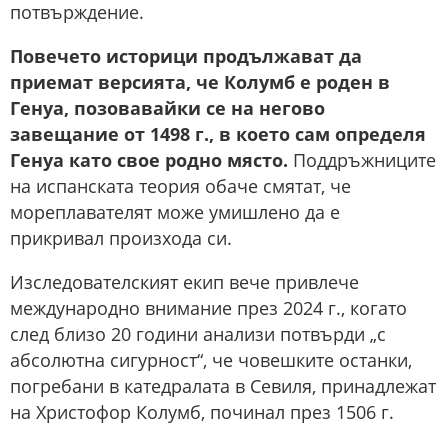
потвърждение.
Повечето историци продължават да
приемат версията, че Колумб е роден в
Генуа, позовавайки се на негово
завещание от 1498 г., в което сам определя
Генуа като свое родно място.
Поддръжниците
на испанската теория обаче смятат, че
мореплавателят може умишлено да е
прикривал произхода си.
Изследователският екип вече привлече
международно внимание през 2024 г., когато
след близо 20 години анализи потвърди „с
абсолютна сигурност“, че човешките останки,
погребани в катедралата в Севиля, принадлежат
на Христофор Колумб, починал през 1506 г.