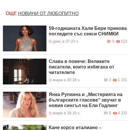
ОЩЕ
НОВИНИ ОТ ЛЮБОПИТНО
59-годишната Хали Бери прикова
погледите със секси СНИМКИ
днес в 07:23 ч.
0
523
Слава в повече: Великите
писатели, които избягаха от
читателите
вчера в 20:18 ч.
2
1 151
Янка Рупкина и „Мистерията на
българските гласове“ звучат в
новия сингъл на Ели Годлинг
вчера в 18:16 ч.
6
4 232
Кане корсо италиано –