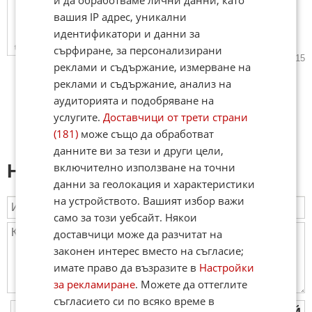
"Жени, пури и частен остров" -
преди 46 години си отиде
вашия IP адрес, уникални
"архитектът" на
идентификатори и данни за
социалистическа Югославия
сърфиране, за персонализирани
05.05.2026
41
47 915
реклами и съдържание, измерване на
реклами и съдържание, анализ на
аудиторията и подобряване на
услугите.
Доставчици от трети страни
(181)
може също да обработват
данните ви за тези и други цели,
включително използване на точни
Напиши коментар:
данни за геолокация и характеристики
на устройството. Вашият избор важи
само за този уебсайт. Някои
доставчици може да разчитат на
законен интерес вместо на съгласие;
имате право да възразите в
Настройки
за рекламиране
. Можете да оттеглите
съгласието си по всяко време в
ПУБЛИКУВАЙ