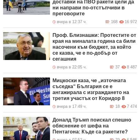
доставки на ПВО ракети цели да
ни направи по-отстъпчиви в
преговорите
вчера в 12:37 ч.
168
16 972
Проф. Близнашки: Протестите от
края на миналата година са били
насочени към бюджет, за който
се казва, че е по-добър от
сегашния
вчера в 22:05 ч.
37
8 487
Мицкоски каза, че „източната
съседка“ България се е
ангажирала с изграждането на
третия участък от Коридор 8
вчера в 17:49 ч.
18
7 474
Доналд Тръмп поискал спешно
обяснение от шефа на
Пентагона: Къде са ракетите?
вчера в 07:52 ч.
79
6 546