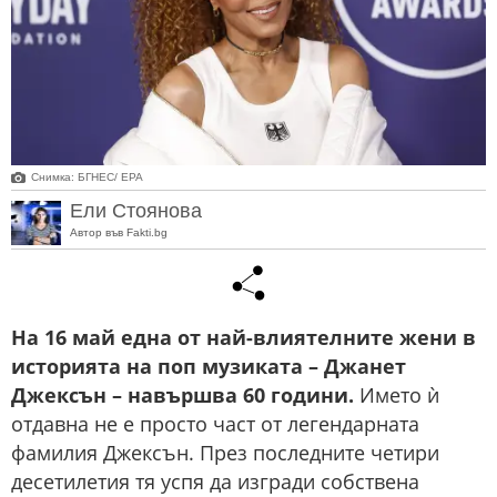
Снимка: БГНЕС/ EPA
Ели Стоянова
Автор във Fakti.bg
На 16 май една от най-влиятелните жени в
историята на поп музиката – Джанет
Джексън – навършва 60 години.
Името ѝ
отдавна не е просто част от легендарната
фамилия Джексън. През последните четири
десетилетия тя успя да изгради собствена