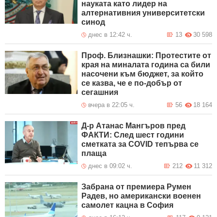
науката като лидер на
алтернативния университетски
синод
днес в 12:42 ч.
13
30 598
Проф. Близнашки: Протестите от
края на миналата година са били
насочени към бюджет, за който
се казва, че е по-добър от
сегашния
вчера в 22:05 ч.
56
18 164
Д-р Атанас Мангъров пред
ФАКТИ: След шест години
сметката за COVID тепърва се
плаща
днес в 09:02 ч.
212
11 312
Забрана от премиера Румен
Радев, но американски военен
самолет кацна в София