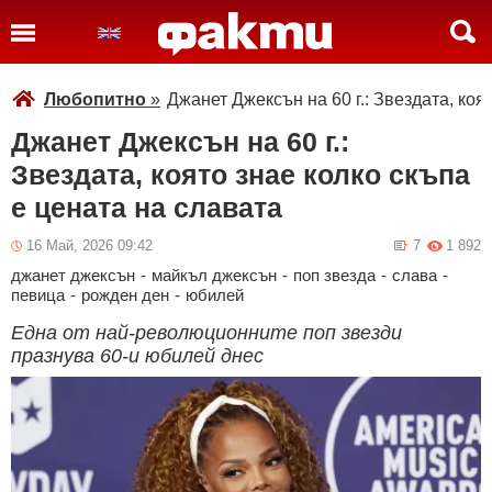
Любопитно
»
Джанет Джексън на 60 г.: Звездата, коя
Джанет Джексън на 60 г.:
Звездата, която знае колко скъпа
е цената на славата
16 Май, 2026 09:42
7
1 892
джанет джексън
-
майкъл джексън
-
поп звезда
-
слава
-
певица
-
рожден ден
-
юбилей
Една от най-революционните поп звезди
празнува 60-и юбилей днес