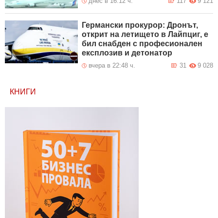
днес в 16:12 ч.
117
9 121
Германски прокурор: Дронът,
открит на летището в Лайпциг, е
бил снабден с професионален
експлозив и детонатор
вчера в 22:48 ч.
31
9 028
КНИГИ