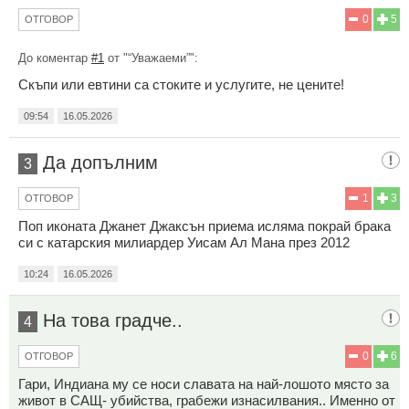
0
5
ОТГОВОР
До коментар
#1
от "“Уважаеми”":
Скъпи или евтини са стоките и услугите, не цените!
09:54
16.05.2026
Да допълним
3
1
3
ОТГОВОР
Поп иконата Джанет Джаксън приема исляма покрай брака
си с катарския милиардер Уисам Ал Мана през 2012
10:24
16.05.2026
На това градче..
4
0
6
ОТГОВОР
Гари, Индиана му се носи славата на най-лошото място за
живот в САЩ- убийства, грабежи изнасилвания.. Именно от