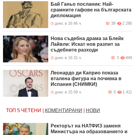
Бай Ганьо посланик: Най-
срамните гафове на българската
дипломация
днес в 16:46 ч.
39
2 286
Нова съдебна драма за Блейк
Лайвли: Искат нов разпит за
съдебните разходи
днес в 16:31 ч.
3
849
Леонардо ди Каприо показа
вталена фигура на почивка в
Испания (СНИМКИ)
днес в 15:59 ч.
5
1 411
ТОП 5
ЧЕТЕНИ
|
КОМЕНТИРАНИ
|
НОВИ
Ректорът на НАТФИЗ заменя
Министъра на образованието и