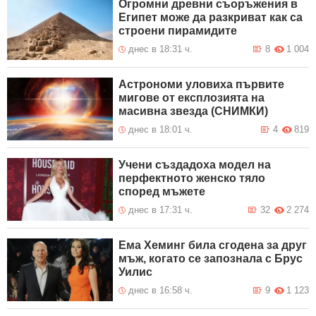
Огромни древни съоръжения в
Египет може да разкриват как са
строени пирамидите
днес в 18:31 ч.
8
1 004
Астрономи уловиха първите
мигове от експлозията на
масивна звезда (СНИМКИ)
днес в 18:01 ч.
4
819
Учени създадоха модел на
перфектното женско тяло
според мъжете
днес в 17:31 ч.
32
2 274
Ема Хеминг била сгодена за друг
мъж, когато се запознала с Брус
Уилис
днес в 16:58 ч.
9
1 123