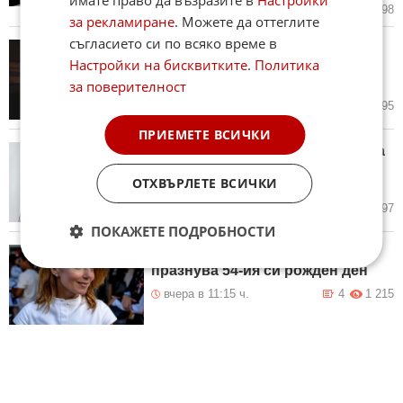
днес в 11:44 ч.
8
998
за рекламиране
. Можете да оттеглите
съгласието си по всяко време в
Слава в повече: Великите
Настройки на бисквитките
.
Политика
писатели, които избягаха от
читателите
за поверителност
вчера в 20:18 ч.
2
1 395
ПРИЕМЕТЕ ВСИЧКИ
Били Айлиш е неразпознаваема
в първата си роля като актриса
ОТХВЪРЛЕТЕ ВСИЧКИ
(СНИМКИ)
вчера в 15:58 ч.
7
1 597
ПОКАЖЕТЕ ПОДРОБНОСТИ
Джери Халиуел от Spice Girls
празнува 54-ия си рожден ден
вчера в 11:15 ч.
4
1 215