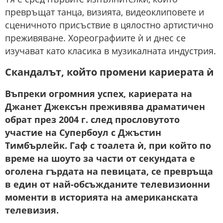
превръщат танца, визията, видеоклиповете и
сценичното присъствие в цялостно артистично
преживяване. Хореографиите ѝ и днес се
изучават като класика в музикалната индустрия.
Скандалът, който промени кариерата ѝ
Въпреки огромния успех, кариерата на
Джанет Джексън преживява драматичен
обрат през 2004 г. след прословутото
участие на Супербоул с Джъстин
Тимбърлейк. Гаф с тоалета ѝ, при който по
време на шоуто за части от секундата е
оголена гърдата на певицата, се превръща
в един от най-обсъжданите телевизионни
моменти в историята на американската
телевизия.