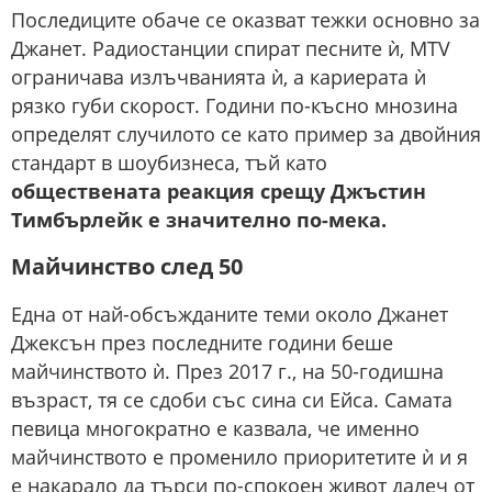
Последиците обаче се оказват тежки основно за
Джанет. Радиостанции спират песните ѝ, MTV
ограничава излъчванията ѝ, а кариерата ѝ
рязко губи скорост. Години по-късно мнозина
определят случилото се като пример за двойния
стандарт в шоубизнеса, тъй като
обществената реакция срещу Джъстин
Тимбърлейк е значително по-мека.
Майчинство след 50
Една от най-обсъжданите теми около Джанет
Джексън през последните години беше
майчинството ѝ. През 2017 г., на 50-годишна
възраст, тя се сдоби със сина си Ейса. Самата
певица многократно е казвала, че именно
майчинството е променило приоритетите ѝ и я
е накарало да търси по-спокоен живот далеч от