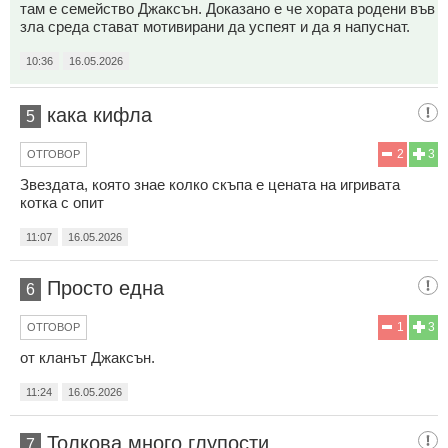
там е семейство Джаксън. Доказано е че хората родени във
зла среда стават мотивирани да успеят и да я напуснат.
10:36
16.05.2026
кака кифла
5
2
3
ОТГОВОР
Звездата, която знае колко скъпа е цената на игривата
котка с опит
11:07
16.05.2026
Просто една
6
1
3
ОТГОВОР
от кланът Джаксън.
11:24
16.05.2026
Толкова много глупости
7