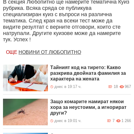
В секция Любопитно ще намерите тематична Куиз
рубрика. Всяка сряда се публикува
специализиран куиз с въпроси на различна
тематика. След края на всеки тест може да
видите резултат с верните отговори, които сте
натрупали. Другите куизове може да намерите
тук. Успех !
ОЩЕ
НОВИНИ ОТ ЛЮБОПИТНО
Тайният код на тирето: Какво
разкрива двойната фамилия за
характера на жената
днес в 19:17 ч.
18
967
Защо комарите намират някои
хора за неустоими, а игнорират
други?
днес в 19:01 ч.
7
1 266