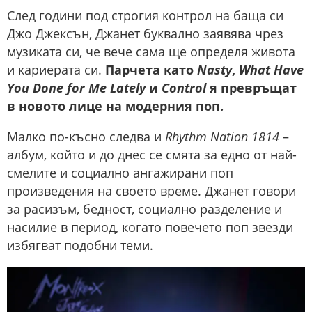
След години под строгия контрол на баща си
Джо Джексън, Джанет буквално заявява чрез
музиката си, че вече сама ще определя живота
и кариерата си.
Парчета като
Nasty
,
What Have
You Done for Me Lately
и
Control
я превръщат
в новото лице на модерния поп.
Малко по-късно следва и
Rhythm Nation 1814
–
албум, който и до днес се смята за едно от най-
смелите и социално ангажирани поп
произведения на своето време. Джанет говори
за расизъм, бедност, социално разделение и
насилие в период, когато повечето поп звезди
избягват подобни теми.