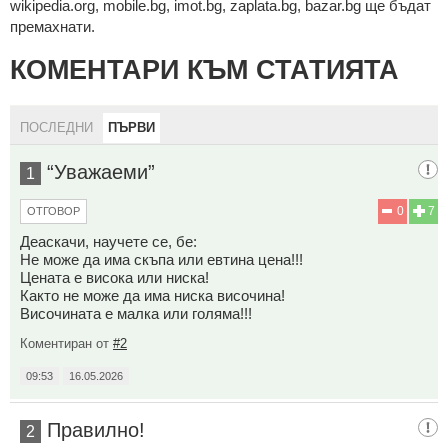
wikipedia.org, mobile.bg, imot.bg, zaplata.bg, bazar.bg ще бъдат
премахнати.
КОМЕНТАРИ КЪМ СТАТИЯТА
ПОСЛЕДНИ
ПЪРВИ
“Уважаеми”
1
0
7
ОТГОВОР
Деаскачи, научете се, бе:
Не може да има скъпа или евтина цена!!!
Цената е висока или ниска!
Както не може да има ниска височина!
Височината е малка или голяма!!!
Коментиран от
#2
09:53
16.05.2026
Правилно!
2