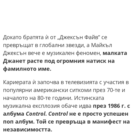
Докато братята ѝ от „Джексън Файв“ се
превръщат в глобални звезди, а Майкъл
Джексън вече е музикален феномен,
малката
Джанет расте под огромния натиск на
фамилното име.
Кариерата ѝ започва в телевизията с участия в
популярни американски ситкоми през 70-те и
началото на 80-те години. Истинската
музикална експлозия обаче идва
през 1986 г. с
албума
Control
.​
Control
не е просто успешен
поп албум. Той се превръща в манифест на
независимостта.