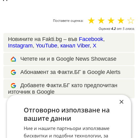
☆
☆
☆
☆
☆
Поставете оценка:
Оценка
4.2
от
5
гласа.
Новините на Fakti.bg – във
Facebook
,
Instagram
,
YouTube
,
канал Viber
,
X
Четете ни и в Google News Showcase
Абонамент за Факти.БГ в Google Alerts
Добавете Факти.БГ като предпочитан
източник в Google
×
Отговорно използване на
вашите данни
Ние и нашите партньори използваме
бисквитки и подобни технологии, за