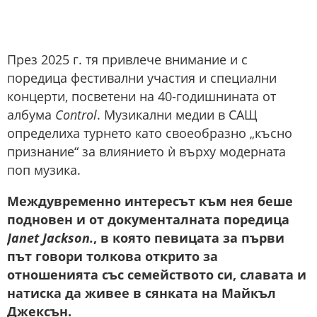
През 2025 г. тя привлече внимание и с
поредица фестивални участия и специални
концерти, посветени на 40-годишнината от
албума
Control
. Музикални медии в САЩ
определиха турнето като своеобразно „късно
признание“ за влиянието ѝ върху модерната
поп музика.
Междувременно интересът към нея беше
подновен и от документалната поредица
Janet Jackson.
, в която певицата за първи
път говори толкова открито за
отношенията със семейството си, славата и
натиска да живее в сянката на Майкъл
Джексън.