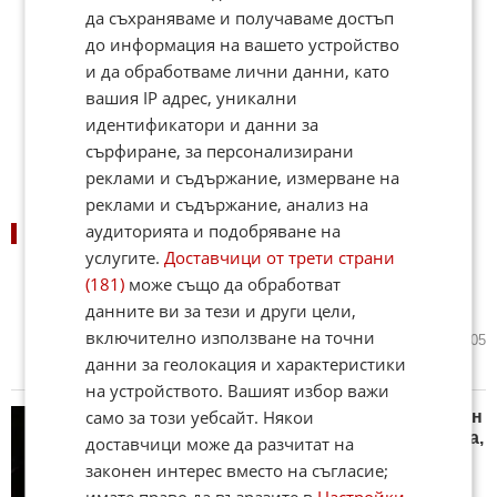
да съхраняваме и получаваме достъп
до информация на вашето устройство
и да обработваме лични данни, като
вашия IP адрес, уникални
идентификатори и данни за
сърфиране, за персонализирани
реклами и съдържание, измерване на
реклами и съдържание, анализ на
аудиторията и подобряване на
ПОДОБНИ НОВИНИ
услугите.
Доставчици от трети страни
(181)
може също да обработват
Албена Павлова-Маркова на 60
данните ви за тези и други цели,
г.: Живот като на кино
включително използване на точни
днес в 12:16 ч.
10
1 305
данни за геолокация и характеристики
на устройството. Вашият избор важи
само за този уебсайт. Някои
"Ренесансовият" Брус Дикинсън
на 68 – между пилотската кабина,
доставчици може да разчитат на
фехтовката, битката с рака и
законен интерес вместо на съгласие;
метъла
имате право да възразите в
Настройки