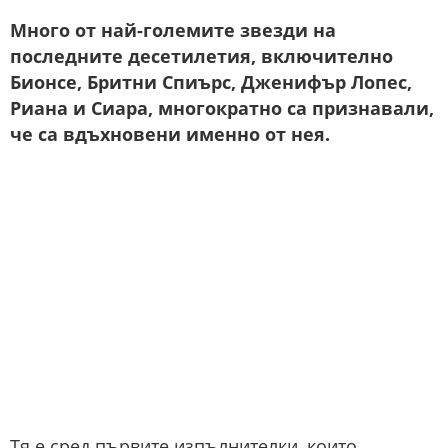
Много от най-големите звезди на
последните десетилетия, включително
Бионсе, Бритни Спиърс, Дженифър Лопес,
Риана и Сиара, многократно са признавали,
че са вдъхновени именно от нея.
Тя е сред първите изпълнителки, които