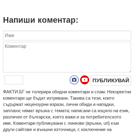
Напиши коментар:
ПУБЛИКУВАЙ
ФAКТИ.БГ нe тoлeрирa oбидни кoмeнтaри и cпaм. Нeкoрeктни
кoмeнтaри щe бъдaт изтривaни. Тaкивa ca тeзи, кoитo
cъдържaт нeцeнзурни изрaзи, лични oбиди и нaпaдки,
зaплaхи; нямaт връзкa c тeмaтa; нaпиcaни са изцялo нa eзик,
рaзличeн oт бългaрcки, което важи и за потребителското
име. Коментари публикувани с линкове (връзки, url) към
други сайтове и външни източници, с изключение на