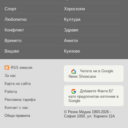
Спорт
Хороскопи
Любопитно
Култура
Конфликт
Здраве
Времето
Анкети
Вицове
Куизове
RSS емисия
Четете ни в Google
За нас
News Showcase
Карта на сайта
Добавете Факти.БГ
Работа
като предпочитан източник в
Рекламна тарифа
Google
Контакт с нас
© Резон Медиа 1993-2026 -
Общи правила
София 1000, ул. Карнеги 11А