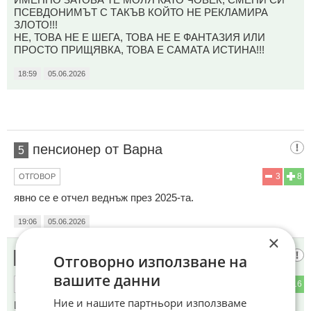
ПСЕВДОНИМЪТ С ТАКЪВ КОЙТО НЕ РЕКЛАМИРА
ЗЛОТО!!!
НЕ, ТОВА НЕ Е ШЕГА, ТОВА НЕ Е ФАНТАЗИЯ ИЛИ
ПРОСТО ПРИЩЯВКА, ТОВА Е САМАТА ИСТИНА!!!
18:59
05.06.2026
пенсионер от Варна
5
3
8
ОТГОВОР
явно се е отчел веднъж през 2025-та.
19:06
05.06.2026
×
Пустиня(к)
Отговорно използване на
6
вашите данни
4
16
ОТГОВОР
Ние и нашите партньори използваме
Що ли й требваше да са омъжва за тейко си... То, па и аз