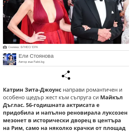
Снимка: БГНЕС/ EPA
Ели Стоянова
Автор във Fakti.bg
Катрин Зита-Джоунс
направи романтичен и
особено щедър жест към съпруга си
Майкъл
Дъглас. 56-годишната актрисата е
придобила и напълно реновирала луксозен
мезонет в исторически дворец в центъра
на Рим, само на няколко крачки от площад