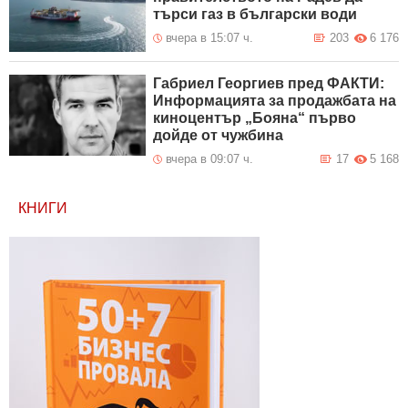
търси газ в български води
вчера в 15:07 ч.
203
6 176
Габриел Георгиев пред ФАКТИ:
Информацията за продажбата на
киноцентър „Бояна“ първо
дойде от чужбина
вчера в 09:07 ч.
17
5 168
КНИГИ