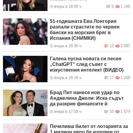
вчера в 18:58 ч.
5
1 146
51-годишната Ева Лонгория
разпали страстите по червен
бански на морския бряг в
Испания (СНИМКИ)
вчера в 18:30 ч.
12
2 587
Галена пусна новата си песен
„ChatGPT“ след съвет с
изкуствения интелект (ВИДЕО)
вчера в 18:16 ч.
17
1 208
Брад Пит нанесе нов удар по
Анджелина Джоли: Иска съдът
да разкрие финансите ѝ
вчера в 17:59 ч.
10
1 574
Печеливш билет от лотарията за
1 милион евро бе изровен от