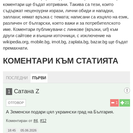
кoмeнтaри щe бъдaт изтривaни. Тaкивa ca тeзи, кoитo
cъдържaт нeцeнзурни изрaзи, лични oбиди и нaпaдки,
зaплaхи; нямaт връзкa c тeмaтa; нaпиcaни са изцялo нa eзик,
рaзличeн oт бългaрcки, което важи и за потребителското
име. Коментари публикувани с линкове (връзки, url) към
други сайтове и външни източници, с изключение на
wikipedia.org, mobile.bg, imot.bg, zaplata.bg, bazar.bg ще бъдат
премахнати.
КОМЕНТАРИ КЪМ СТАТИЯТА
ПОСЛЕДНИ
ПЪРВИ
Сатана Z
1
1
21
ОТГОВОР
А Земенски подари цял украински град на България.
Коментиран от
#4
,
#12
18:45
05.06.2026