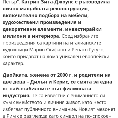
Петър“.
Катрин Зита-Джоунс е ръководила
лично мащабната реконструкция,
включително подбора на мебели,
художествени произведения и
декоративни елементи, инвестирайки
милиони в интериора
. Сред избраните
произведения са картини на италианските
художници Марио Скифано и Ренато Гутузо,
които придават на дома уникален европейски
характер.
Двойката, женена от 2000 г. и родители на
две деца – Дилън и Керис, се смята за една
от най-стабилните във филмовата
индустрия.
Те са известни с вниманието си
към семейството и личния живот, като често
избягват публичното внимание. Новият мезонет
в Рим се разглежда като символ на по-спокоен