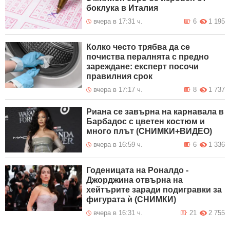
боклука в Италия
вчера в 17:31 ч.
6
1 195
Колко често трябва да се
почиства пералнята с предно
зареждане: експерт посочи
правилния срок
вчера в 17:17 ч.
8
1 737
Риана се завърна на карнавала в
Барбадос с цветен костюм и
много плът (СНИМКИ+ВИДЕО)
вчера в 16:59 ч.
6
1 336
Годеницата на Роналдо -
Джорджина отвърна на
хейтърите заради подигравки за
фигурата ѝ (СНИМКИ)
вчера в 16:31 ч.
21
2 755