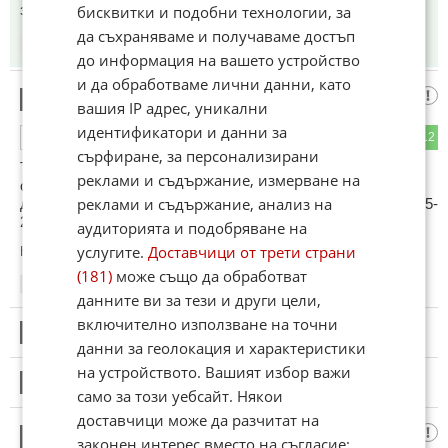
задавам некви излишни отговори...
бисквитки и подобни технологии, за
да съхраняваме и получаваме достъп
19:07
05.06.2026
до информация на вашето устройство
и да обработваме лични данни, като
Светла Попова
7
вашия IP адрес, уникални
идентификатори и данни за
7
12
ОТГОВОР
сърфиране, за персонализирани
Тя отдавна не иска да бъде с друг мъж, но не може да се
реклами и съдържание, измерване на
откачи от него. Явно я държи с компромати, договори и
реклами и съдържание, анализ на
други еврейски подлости. Сигурно не са правили секс от 15-
20 години.
аудиторията и подобряване на
услугите.
Доставчици от трети страни
Коментиран от
#16
(181)
може също да обработват
19:20
05.06.2026
данните ви за тези и други цели,
включително използване на точни
8
Този коментар е премахнат от модератор.
данни за геолокация и характеристики
на устройството. Вашият избор важи
9
Този коментар е премахнат от модератор.
само за този уебсайт. Някои
доставчици може да разчитат на
Вихрогон
10
законен интерес вместо на съгласие;