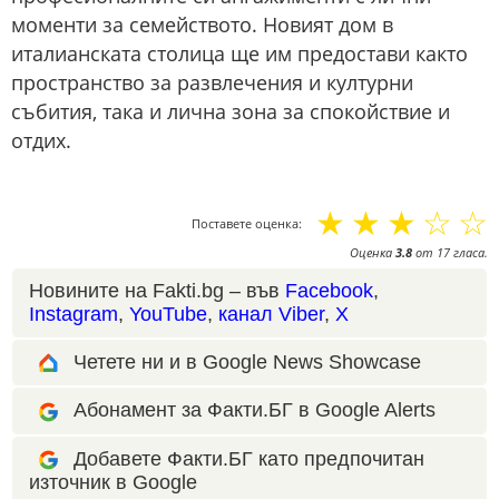
моменти за семейството. Новият дом в
италианската столица ще им предостави както
пространство за развлечения и културни
събития, така и лична зона за спокойствие и
отдих.
☆
☆
☆
☆
☆
Поставете оценка:
Оценка
3.8
от
17
гласа.
Новините на Fakti.bg – във
Facebook
,
Instagram
,
YouTube
,
канал Viber
,
X
Четете ни и в Google News Showcase
Абонамент за Факти.БГ в Google Alerts
Добавете Факти.БГ като предпочитан
източник в Google