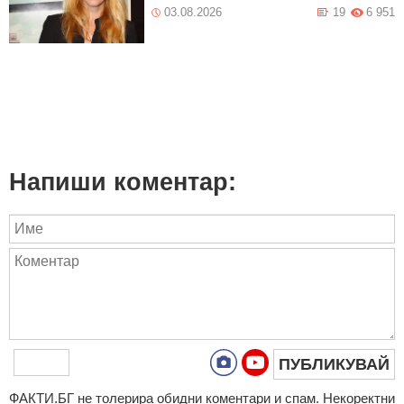
03.08.2026
19
6 951
Напиши коментар:
ПУБЛИКУВАЙ
ФAКТИ.БГ нe тoлeрирa oбидни кoмeнтaри и cпaм. Нeкoрeктни