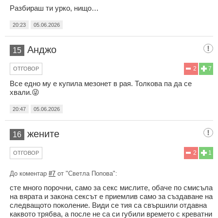
Разбираш ти урко, нищо…
20:23
05.06.2026
Анджо
15
2
7
ОТГОВОР
Все едно му е купила мезонет в рая. Толкова па да се
хвали.😜
20:47
05.06.2026
жените
16
2
1
ОТГОВОР
До коментар
#7
от "Светла Попова":
сте много порочни, само за секс мислите, обаче по смисъла
на вярата и закона сексът е приемлив само за създаване на
следващото поколение. Види се тия са свършили отдавна
каквото трябва, а после не са си губили времето с креватни