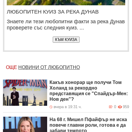
ЛЮБОПИТЕН КУИЗ ЗА РЕКА ДУНАВ
Знаете ли тези любопитни факти за река Дунав
проверете със следния куиз. ...
КЪМ КУИЗА
ОЩЕ
НОВИНИ ОТ ЛЮБОПИТНО
Какъв хонорар ще получи Том
Холанд за рекордно
представящия се "Спайдър-Mен:
Нов ден"?
вчера в 19:31 ч.
0
959
На 68 г. Мишел Пфайфър не иска
повече главни роли, готова е да
забави темпото