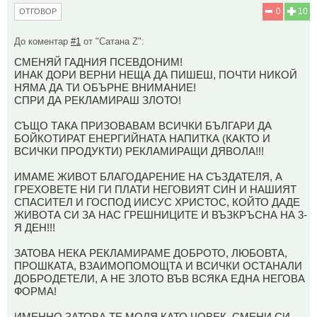
0
10
ОТГОВОР
До коментар
#1
от "Сатана Z":
СМЕНЯЙ ГАДНИЯ ПСЕВДОНИМ!
ИНАК ДОРИ ВЕРНИ НЕЩА ДА ПИШЕШ, ПОЧТИ НИКОЙ
НЯМА ДА ТИ ОБЪРНЕ ВНИМАНИЕ!
СПРИ ДА РЕКЛАМИРАШ ЗЛОТО!
СЪЩО ТАКА ПРИЗОВАВАМ ВСИЧКИ БЪЛГАРИ ДА
БОЙКОТИРАТ ЕНЕРГИЙНАТА НАПИТКА (КАКТО И
ВСИЧКИ ПРОДУКТИ) РЕКЛАМИРАЩИ ДЯВОЛА!!!
ИМАМЕ ЖИВОТ БЛАГОДАРЕНИЕ НА СЪЗДАТЕЛЯ, А
ГРЕХОВЕТЕ НИ ГИ ПЛАТИ НЕГОВИЯТ СИН И НАШИЯТ
СПАСИТЕЛ И ГОСПОД ИИСУС ХРИСТОС, КОЙТО ДАДЕ
ЖИВОТА СИ ЗА НАС ГРЕШНИЦИТЕ И ВЪЗКРЪСНА НА 3-
Я ДЕН!!!
ЗАТОВА НЕКА РЕКЛАМИРАМЕ ДОБРОТО, ЛЮБОВТА,
ПРОШКАТА, ВЗАИМОПОМОЩТА И ВСИЧКИ ОСТАНАЛИ
ДОБРОДЕТЕЛИ, А НЕ ЗЛОТО ВЪВ ВСЯКА ЕДНА НЕГОВА
ФОРМА!
ИМЕННО ЗАТОВА ТЕ МОЛЯ КАТО ЧОВЕК, СМЕНИ СИ