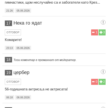
гимнастики, щом неслучайно са и забогатели като Крез...
21:26
05.06.2026
Нека го ядат
17
1
3
ОТГОВОР
Комарите!
23:13
05.06.2026
18
Този коментар е премахнат от модератор.
цербер
19
0
2
ОТГОВОР
56-годишната актриса,а не актрисата!
06:18
06.06.2026