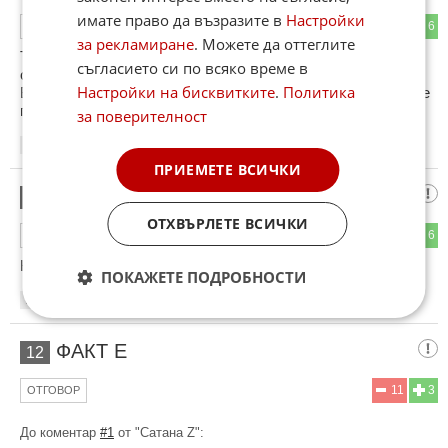
имате право да възразите в
Настройки
2
6
ОТГОВОР
за рекламиране
. Можете да оттеглите
Този подарък е едно,но подаръка , онзи , последния с
съгласието си по всяко време в
отрупаните цветя е по-ценен!
Настройки на бисквитките
.
Политика
В Африка,всеки ден умират деца,а в Европа се раждат все
по-малко и по-малко!Явно е от имането!
за поверителност
19:32
05.06.2026
ПРИЕМЕТЕ ВСИЧКИ
Еми щом
11
ОТХВЪРЛЕТЕ ВСИЧКИ
2
6
ОТГОВОР
Клати добре , получава подаръци .
ПОКАЖЕТЕ ПОДРОБНОСТИ
20:04
05.06.2026
ФАКТ Е
12
11
3
ОТГОВОР
До коментар
#1
от "Сатана Z":