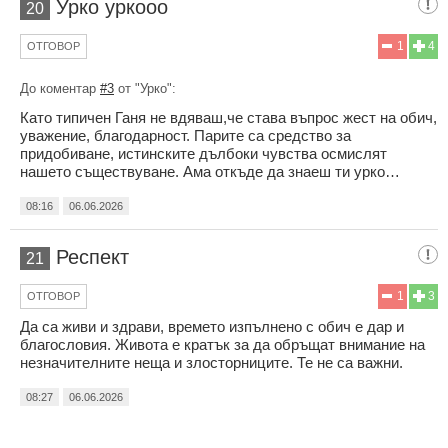
Урко уркооо
20
1
4
ОТГОВОР
До коментар
#3
от "Урко":
Като типичен Ганя не вдяваш,че става въпрос жест на обич,
уважение, благодарност. Парите са средство за
придобиване, истинските дълбоки чувства осмислят
нашето съществуване. Ама откъде да знаеш ти урко…
08:16
06.06.2026
Респект
21
1
3
ОТГОВОР
Да са живи и здрави, времето изпълнено с обич е дар и
благословия. Живота е кратък за да обръщат внимание на
незначителните неща и злосторниците. Те не са важни.
08:27
06.06.2026