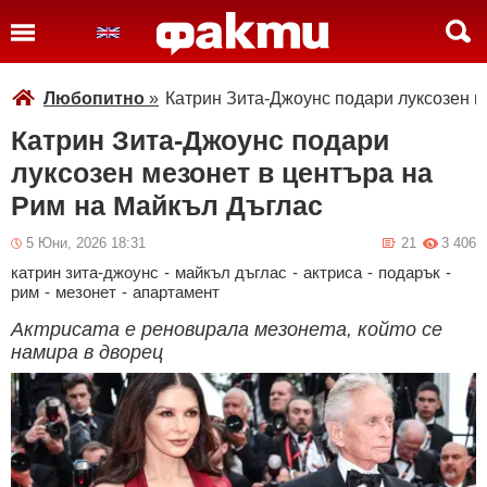
Любопитно
»
Катрин Зита-Джоунс подари луксозен м
Катрин Зита-Джоунс подари
луксозен мезонет в центъра на
Рим на Майкъл Дъглас
5 Юни, 2026 18:31
21
3 406
катрин зита-джоунс
-
майкъл дъглас
-
актриса
-
подарък
-
рим
-
мезонет
-
апартамент
Актрисата е реновирала мезонета, който се
намира в дворец