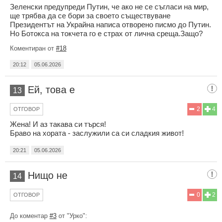
Зеленски предупреди Путин, че ако не се съгласи на мир,
ще трябва да се бори за своето съществуване
Президентът на Украйна написа отворено писмо до Путин.
Но Ботокса на токчета го е страх от лична среща.Защо?
Коментиран от
#18
20:12
05.06.2026
Ей, това е
13
2
4
ОТГОВОР
Жена! И аз такава си търся!
Браво на хората - заслужили са си сладкия живот!
20:21
05.06.2026
Нищо не
14
0
2
ОТГОВОР
До коментар
#3
от "Урко":