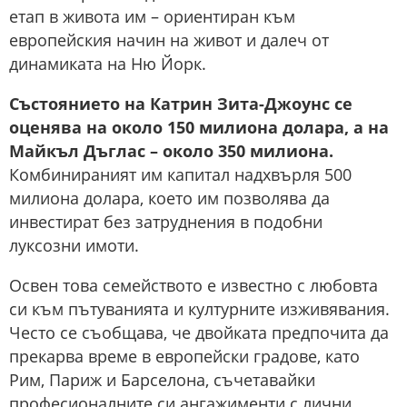
етап в живота им – ориентиран към
европейския начин на живот и далеч от
динамиката на Ню Йорк.
Състоянието на Катрин Зита-Джоунс се
оценява на около 150 милиона долара, а на
Майкъл Дъглас – около 350 милиона.
Комбинираният им капитал надхвърля 500
милиона долара, което им позволява да
инвестират без затруднения в подобни
луксозни имоти.
Освен това семейството е известно с любовта
си към пътуванията и културните изживявания.
Често се съобщава, че двойката предпочита да
прекарва време в европейски градове, като
Рим, Париж и Барселона, съчетавайки
професионалните си ангажименти с лични