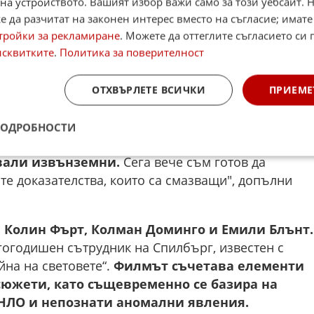
на устройството. Вашият избор важи само за този уебсайт. 
 да разчитат на законен интерес вместо на съгласие; имате
тройки за рекламиране
. Можете да оттеглите съгласието си 
исквитките
.
Политика за поверителност
ОТХВЪРЛЕТЕ ВСИЧКИ
ПРИЕМЕ
и срещи от третия вид“ преди 50 години“, казва
азвал: Докато не видя НЛО или
ПОДРОБНОСТИ
н (НАФ) със собствените си очи, няма да
пвали извънземни.
Сега вече съм готов да
е доказателства, които са смазващи", допълни
, Колин Фърт, Колман Доминго и Емили Блънт.
гогодишен сътрудник на Спилбърг, известен с
йна на световете“.
Филмът съчетава елементи
южети, като същевременно се базира на
НЛО и непознати аномални явления.