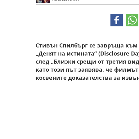
Стивън Спилбърг се завръща към 
„Денят на истината“ (Disclosure D
след „Близки срещи от третия вид
като този път заявява, че филмъ
косвените доказателства за извъ