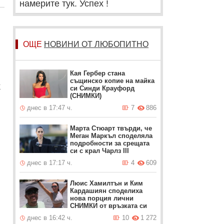
намерите тук. Успех !
ОЩЕ
НОВИНИ ОТ ЛЮБОПИТНО
Кая Гербер стана
същинско копие на майка
к
си Синди Крауфорд
(СНИМКИ)
днес в 17:47 ч.
7
886
Марта Стюарт твърди, че
Меган Маркъл споделяла
подробности за срещата
си с крал Чарлз III
днес в 17:17 ч.
4
609
Люис Хамилтън и Ким
Кардашиян споделиха
нова порция лични
СНИМКИ от връзката си
днес в 16:42 ч.
10
1 272