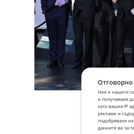
Отговорно
Ние и нашите п
и получаваме д
като вашия IP 
реклами и съдъ
подобряване на
данните ви за т