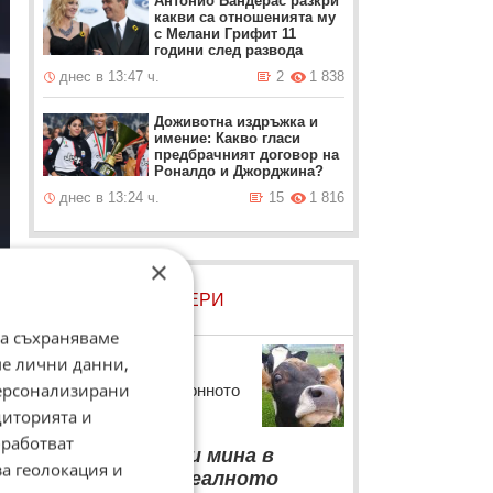
Антонио Бандерас разкри
какви са отношенията му
с Мелани Грифит 11
години след развода
днес в 13:47 ч.
2
1 838
Доживотна издръжка и
имение: Какво гласи
предбрачният договор на
Роналдо и Джорджина?
днес в 13:24 ч.
15
1 816
×
ЛОВЦИ НА БИСЕРИ
да съхраняваме
Фермер
ме лични данни,
персонализирани
Фермер в телевизионното
предаване "Бразди"
диторията и
работват
“
Животът ми мина в
за геолокация и
търсене на идеалното