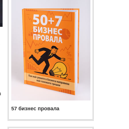
,
а
57 бизнес провала