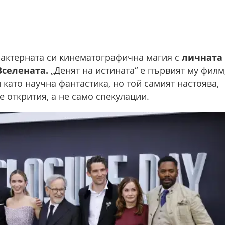
актерната си кинематографична магия с
личната
Вселената.
„Денят на истината“ е първият му филм
като научна фантастика, но той самият настоява,
е открития, а не само спекулации.