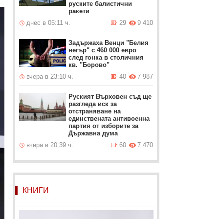
руските балистични
ракети
днес в 05:11 ч.
29
9 410
Задържаха Венци "Белия
негър" с 460 000 евро
след гонка в столичния
кв. "Борово"
вчера в 23:10 ч.
40
7 987
Руският Върховен съд ще
разгледа иск за
отстраняване на
единствената антивоенна
партия от изборите за
Държавна дума
вчера в 20:39 ч.
60
7 470
КНИГИ