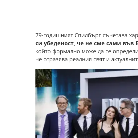
79-годишният Спилбърг съчетава хар
си убеденост, че не сме сами във 
който формално може да се определи 
че отразява реалния свят и актуалнит