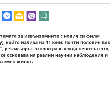
темата за извънземните с новия си филм
ay), който излиза на 11 юни. Почти половин ве
“, режисьорът отново разглежда непознатото,
т се основава на реални научни наблюдения и
нземен живот.