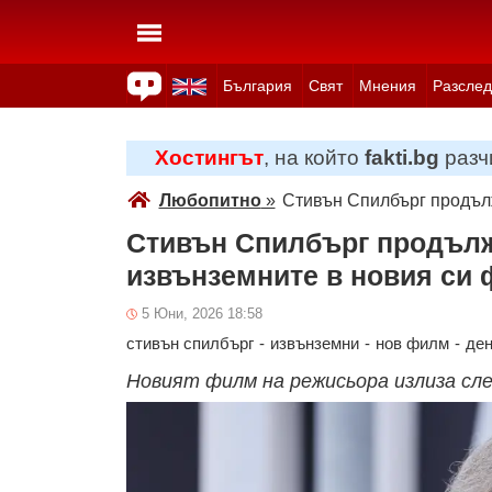
България
Свят
Мнения
Разслед
Здраве
Времето
Анкети
Вицове
Куизове
Хостингът
, на който
fakti.bg
разчи
Любопитно
»
Стивън Спилбърг продълж
Стивън Спилбърг продълж
извънземните в новия си 
5 Юни, 2026 18:58
стивън спилбърг
-
извънземни
-
нов филм
-
ден
Новият филм на режисьора излиза сл