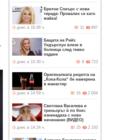
Бритни Спиърс с нова
тирада: Провалих се като
майка!
днес в 16:08 ч.
11
897
Бащата на Рийз
,
Уидърспун влезе в
болница след тежко
падане
днес в 15:30 ч.
8
723
Оригиналната рецепта на
„Кока-Кола“ бе намерена
в манастир
днес в 14:59 ч.
16
2 604
Светлана Василева и
треньорът ѝ по бокс
изненадаха с ново
начинание (ВИДЕО)
днес в 14:24 ч.
25
2 150