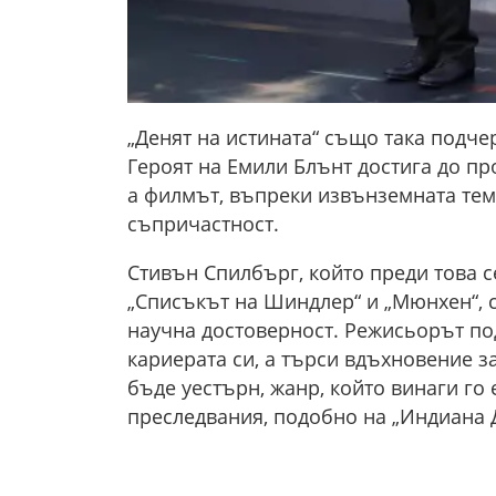
„Денят на истината“ също така подче
Героят на Емили Блънт достига до пр
а филмът, въпреки извънземната тем
съпричастност.
Стивън Спилбърг, който преди това с
„Списъкът на Шиндлер“ и „Мюнхен“, с
научна достоверност. Режисьорът под
кариерата си, а търси вдъхновение з
бъде уестърн, жанр, който винаги го
преследвания, подобно на „Индиана 