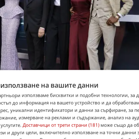
 използване на вашите данни
артньори използваме бисквитки и подобни технологии, за 
остъп до информация на вашето устройство и да обработва
адрес, уникални идентификатори и данни за сърфиране, за 
ржание, измерване на реклами и съдържание, анализ на ау
 услугите.
Доставчици от трети страни (181)
може също да об
ези и други цели, включително използване на точни данни 