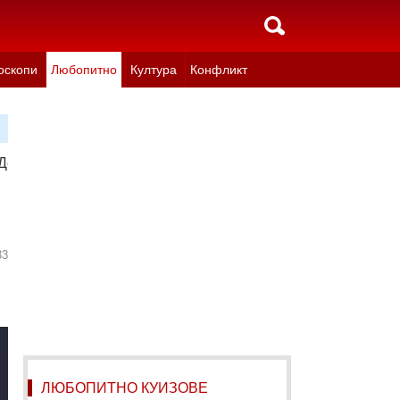
оскопи
Любопитно
Култура
Конфликт
Денят на истината"
33
ЛЮБОПИТНО КУИЗОВЕ