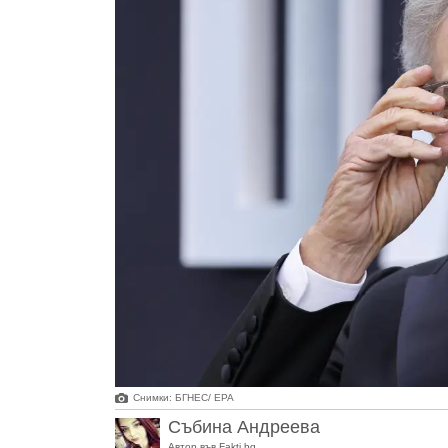
Снимки: БГНЕС/ EPA
Събина Андреева
Автор във Fakti.bg