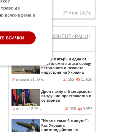
„
Някои
говедо!
 право да
27 Март, 2017 г.
по всяко време в
ТОП 5
ЧЕТЕНИ
|
КОМЕНТИРАНИ
|
ТЕ ВСИЧКИ
НОВИ
Русия извърши една от
най-големите атаки срещу
петролната и газовата
индустрия на Украйна
вчера в 21:39 ч.
192
11 626
Дрон нахлу в българското
въздушно пространство и
се взриви
днес в 12:26 ч.
338
9 957
"Имаме само 6 минути!":
Как Украйна
противодейства на