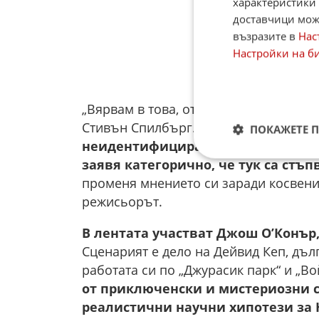
характеристики 
доставчици може
възразите в
Нас
Настройки на б
„Вярвам в това, откакто заснех „Близк
Стивън Спилбърг. „
Но винаги съм к
ПОКАЖЕТЕ 
неидентифициран аномален феноме
заявя категорично, че тук са стъ
променя мнението си заради косвенит
режисьорът.
В лентата участват Джош О’Конър
Сценарият е дело на Дейвид Кеп, дъл
работата си по „Джурасик парк“ и „Во
от приключенски и мистериозни с
реалистични научни хипотези за 