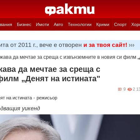
вания
Бизнес
Имоти
Авто
Технологии
Крими
Спорт
Хор
та от 2011 г., вече е отворен
и за твоя сайт!
›››
ава да мечтае за среща с извънземните в новия си филм „
ава да мечтае за среща с
филм „Денят на истината"
9
2 1
ят на истината
-
режисьор
едващия уикенд