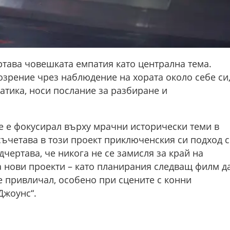
ртава човешката емпатия като централна тема.
озрение чрез наблюдение на хората около себе си
атика, носи послание за разбиране и
е е фокусирал върху мрачни исторически теми в
ъчетава в този проект приключенския си подход с
чертава, че никога не се замисля за край на
а нови проекти – като планирания следващ филм д
 е привличал, особено при сцените с конни
Джоунс“.