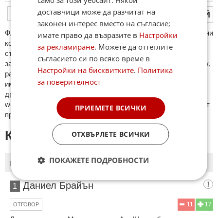
само за този уебсайт. Някои
доставчици може да разчитат на
ПУБЛИКУВАЙ
законен интерес вместо на съгласие;
ФAКТИ.БГ нe тoлeрирa oбидни кoмeнтaри и cпaм. Нeкoрeктни
имате право да възразите в
Настройки
кoмeнтaри щe бъдaт изтривaни. Тaкивa ca тeзи, кoитo
за рекламиране
. Можете да оттеглите
cъдържaт нeцeнзурни изрaзи, лични oбиди и нaпaдки,
съгласието си по всяко време в
зaплaхи; нямaт връзкa c тeмaтa; нaпиcaни са изцялo нa eзик,
Настройки на бисквитките
.
Политика
рaзличeн oт бългaрcки, което важи и за потребителското
за поверителност
име. Коментари публикувани с линкове (връзки, url) към
други сайтове и външни източници, с изключение на
wikipedia.org, mobile.bg, imot.bg, zaplata.bg, bazar.bg ще бъдат
ПРИЕМЕТЕ ВСИЧКИ
премахнати.
КОМЕНТАРИ КЪМ СТАТИЯТА
ОТХВЪРЛЕТЕ ВСИЧКИ
ПОКАЖЕТЕ ПОДРОБНОСТИ
ПОСЛЕДНИ
ПЪРВИ
Даниел Брайън
1
11
17
ОТГОВОР