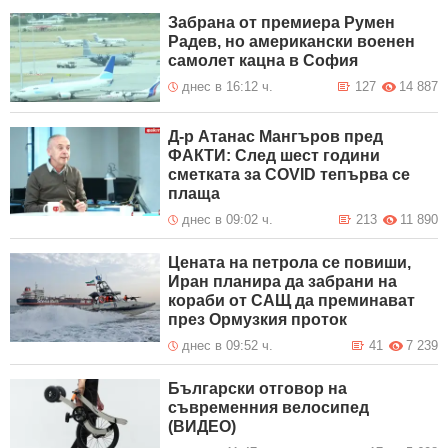
Забрана от премиера Румен
Радев, но американски военен
самолет кацна в София
днес в 16:12 ч.
127
14 887
Д-р Атанас Мангъров пред
ФАКТИ: След шест години
сметката за COVID тепърва се
плаща
днес в 09:02 ч.
213
11 890
Цената на петрола се повиши,
Иран планира да забрани на
кораби от САЩ да преминават
през Ормузкия проток
днес в 09:52 ч.
41
7 239
Български отговор на
съвременния велосипед
(ВИДЕО)