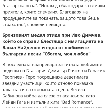
българска роза“. “Искам да благодаря за всички
приятели, които спечелих. Благодаря на
продуцентите за поканата, защото това беше
страхотно”, сподели певицата.
Бронзовият медал отиде при Иво Димчев,
който се справи блестящо с имитацията на
Васил Найденов и една от любимите
български песни “Сбогом, моя любов”.
В последната надпревара за титлата любимите
водещи на България Димитър Рачков и Герасим
Георгиев - Геро посрещнаха деветимата
звездни участници, които отново показаха
таланта си на огромната сцена. Весела
Бабинова избра да слезе от асансьора като
Лейди Гага и изпълни хита “Bad Romance”.