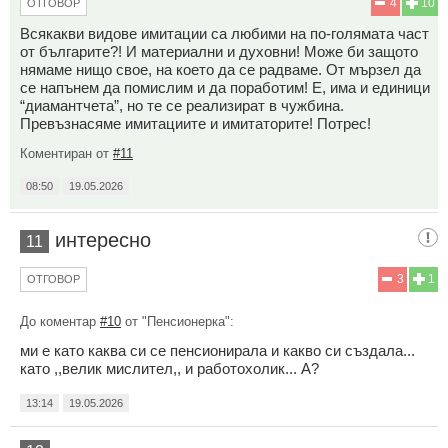
4
10
ОТГОВОР
Всякакви видове имитации са любими на по-голямата част
от българите?! И материални и духовни! Може би защото
нямаме нищо свое, на което да се радваме. От мързел да
се напънем да помислим и да поработим! Е, има и единици
“диамантчета”, но те се реализират в чужбина.
Превъзнасяме имитациите и имитаторите! Потрес!
Коментиран от
#11
08:50
19.05.2026
интересно
11
3
1
ОТГОВОР
До коментар
#10
от "Пенсионерка":
ми е като каква си се пенсионирала и какво си създала...
като ,,велик мислител,, и работохолик... А?
13:14
19.05.2026