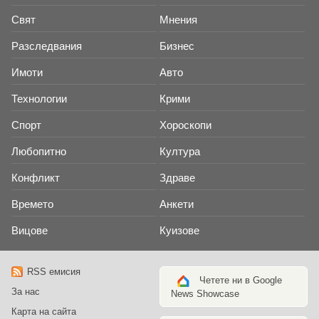
Свят
Мнения
Разследвания
Бизнес
Имоти
Авто
Технологии
Крими
Спорт
Хороскопи
Любопитно
Култура
Конфликт
Здраве
Времето
Анкети
Вицове
Куизове
RSS емисия
Четете ни в Google
За нас
News Showcase
Карта на сайта