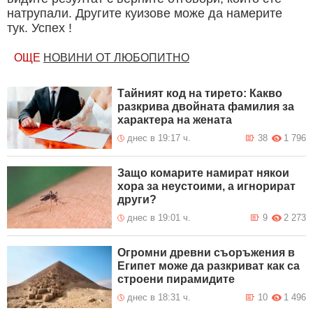
натрупали. Другите куизове може да намерите
тук. Успех !
ОЩЕ
НОВИНИ ОТ ЛЮБОПИТНО
Тайният код на тирето: Какво
разкрива двойната фамилия за
характера на жената
днес в 19:17 ч.
38
1 796
Защо комарите намират някои
хора за неустоими, а игнорират
други?
днес в 19:01 ч.
9
2 273
Огромни древни съоръжения в
Египет може да разкриват как са
строени пирамидите
днес в 18:31 ч.
10
1 496