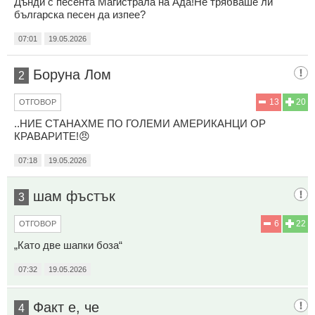
Дънди с песента Магистрала на Ада!Не трябваше ли
българска песен да изпее?
07:01
19.05.2026
Боруна Лом
2
13
20
ОТГОВОР
..НИЕ СТАНАХМЕ ПО ГОЛЕМИ АМЕРИКАНЦИ ОР
КРАВАРИТЕ!😠
07:18
19.05.2026
шам фъстък
3
6
22
ОТГОВОР
„Като две шапки боза“
07:32
19.05.2026
Факт е, че
4