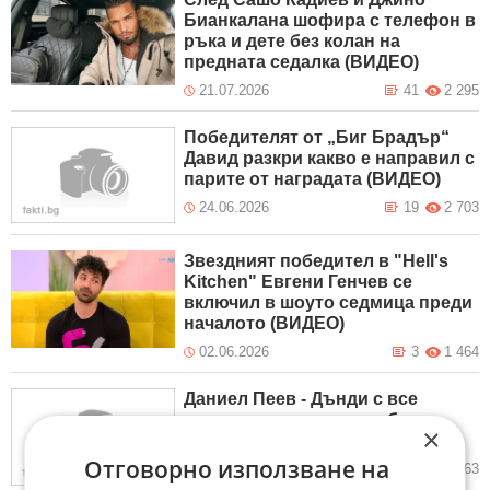
Бианкалана шофира с телефон в
ръка и дете без колан на
предната седалка (ВИДЕО)
21.07.2026
41
2 295
Победителят от „Биг Брадър“
Давид разкри какво е направил с
парите от наградата (ВИДЕО)
24.06.2026
19
2 703
Звездният победител в "Hell's
Kitchen" Евгени Генчев се
включил в шоуто седмица преди
началото (ВИДЕО)
02.06.2026
3
1 464
Даниел Пеев - Дънди с все
повече разкрития за себе си,
×
призна за брат близнак
Отговорно използване на
27.05.2026
4
2 363