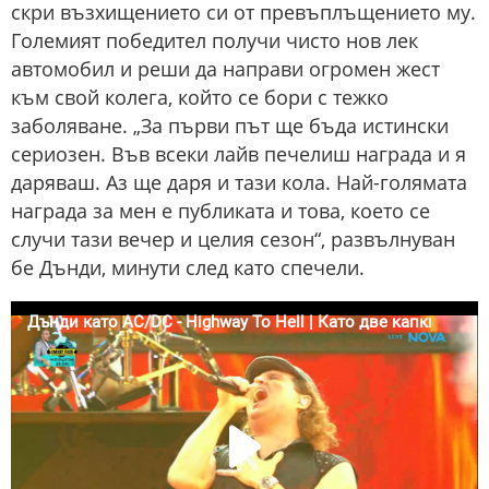
скри възхищението си от превъплъщението му.
Големият победител получи чисто нов лек
автомобил и реши да направи огромен жест
към свой колега, който се бори с тежко
заболяване. „За първи път ще бъда истински
сериозен. Във всеки лайв печелиш награда и я
даряваш. Аз ще даря и тази кола. Най-голямата
награда за мен е публиката и това, което се
случи тази вечер и целия сезон“, развълнуван
бе Дънди, минути след като спечели.