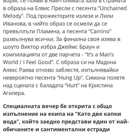
Борис се появи в най-голямата зала в страната
в образа на Елвис Пресли с песента “Unchained
Melody”. Под прожекторите излезе и Лили
Иванова, в чийто образ се осмели да се
превъплъти Пламена, а песента “Camino”
развълнува всички. За финална своя изява в
шоуто Виктор избра Джеймс Браун и
компилацията от две парчета - “It’s a Man’s
World / I Feel Good”. С образа си на Мадона
Алекс Раева отново заблестя, изпълнявайки
невероятно песента “Hung Up”. Симона полетя
над сцената с баладата “Hurt” на Кристина
Агилера.
Специалната вечер бе открита с общо
изпълнение на екипа на “Като две капки
вода”, който заедно представи един от най-
обичаните и сантиментални естради