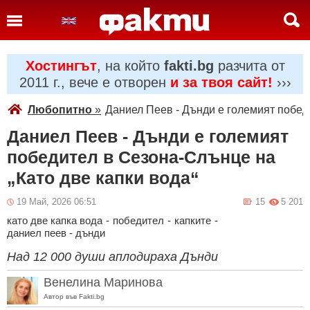
Хостингът
, на който
fakti.bg
разчита от
2011 г., вече е отворен
и за твоя сайт!
›››
Любопитно
»
Даниел Пеев - Дънди е големият победи
Даниел Пеев - Дънди е големият
победител в Сезона-Слънце на
„Като две капки вода“
19 Май, 2026 06:51
15
5 201
като две капка вода
-
победител
-
капките
-
даниел пеев - дънди
Над 12 000 души аплодираха Дънди
Венелина Маринова
Автор във Fakti.bg