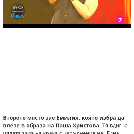
Второто място зае Емилия, която избра да
влезе в образа на Паша Христова.
Тя вдигна
цялата зала на крака с изпълнение на „Една