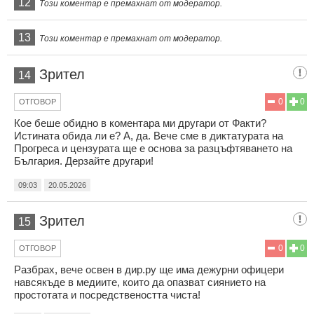
12
Този коментар е премахнат от модератор.
13
Този коментар е премахнат от модератор.
Зрител
14
0
0
ОТГОВОР
Кое беше обидно в коментара ми другари от Факти?
Истината обида ли е? А, да. Вече сме в диктатурата на
Прогреса и цензурата ще е основа за разцъфтяването на
България. Дерзайте другари!
09:03
20.05.2026
Зрител
15
0
0
ОТГОВОР
Разбрах, вече освен в дир.ру ще има дежурни офицери
навсякъде в медиите, които да опазват сиянието на
простотата и посредствеността чиста!