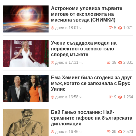
Астрономи уловиха първите
мигове от експлозията на
масивна звезда (СНИМКИ)
днес в 18:01 ч.
5
1 071
Учени създадоха модел на
перфектното женско тяло
според мъжете
днес в 17:31 ч.
39
2 831
Ема Хеминг била сгодена за друг
мъж, когато се запознала с Брус
Уилис
днес в 16:58 ч.
9
1 264
Бай Ганьо посланик: Най-
срамните гафове на българската
дипломация
днес в 16:46 ч.
39
2 523