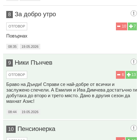
За добро утро
8
10
7
ОТГОВОР
Повърнах
08:35
19.05.2026
Ники Пънчев
9
6
13
ОТГОВОР
Браво на Дънди! Справи се най-добре от всички и
заслужено спечели. А Емилия и Ива Димчева достатъчно ги
добутаха до второ и трето място. Дано в другия сезон да
махнат Азис!
08:44
19.05.2026
Пенсионерка
10