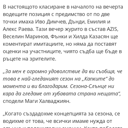
В настоящото класиране в началото на вечерта
водещите позиция с предимство от по две
точки имаха Иво Димчев, Дънди, Емилия и
Алекс Раева. Тази вечер журито в състав AZIS,
Веселин Маринов, Фънки и Хилда Казасян ще
коментират имитациите, но няма да поставят
оценки на участниците, чиято съдба ще бъде в
ръцете на зрителите.
„За мен е огромно удоволствие да ви съобщя, че
това е най-гледаният сезон на „Капките“ до
момента и ви благодарим. Сезона-Слънце ни
кара да гледаме от хубавата страна нещата“,
сподели Маги Халваджиян.
„Когато създадохме концепцията за сезона, се
водихме от това, че всички имаме нужда от