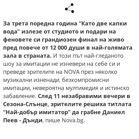
За трета поредна година “Като две капки
вода” излезе от студиото и подари на
феновете си грандиозен финал на живо
пред повече от 12 000 души в най-голямата
зала в страната.
И този път най-гледаното
шоу за имитации не изневери на себе си и
преведе зрителите на NOVА през няколко
музикални изненади, безкомпромисни
имитации, невероятна мултимедия и истинско
забавление.
След 11 незабравими вечери в
Сезона-Слънце, зрителите решиха титлата
“Най-добър имитатор” да грабне Даниел
Пеев - Дънди
, пише Nova.bg.