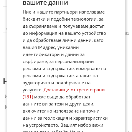
вашите данни
Приятелката на победителя в
Ние и нашите партньори използваме
"Hell's Kitchen" Денисиньо го
бисквитки и подобни технологии, за
записала тайно за шоуто
да съхраняваме и получаваме достъп
(ВИДЕО)
до информация на вашето устройство
16.05.2026
6
2 981
и да обработваме лични данни, като
вашия IP адрес, уникални
идентификатори и данни за
сърфиране, за персонализирани
реклами и съдържание, измерване на
реклами и съдържание, анализ на
Напиши коментар:
аудиторията и подобряване на
услугите.
Доставчици от трети страни
(181)
може също да обработват
данните ви за тези и други цели,
включително използване на точни
данни за геолокация и характеристики
на устройството. Вашият избор важи