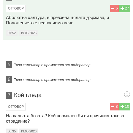
6
27
ОТГОВОР
Аболютна халтура, е превзела цялата държава, и
Положението е неспасяемо вече.
07:52
19.05.2026
5
Този коментар е премахнат от модератор.
6
Този коментар е премахнат от модератор.
Кой гледа
7
8
10
ОТГОВОР
На халвата бозата? Кой нормален би си причинил такова
страдание?
08:35
19.05.2026