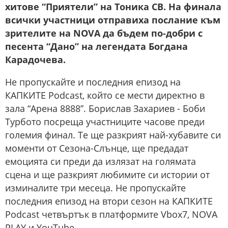
хитове “Приятели” на Тоника СВ. На финала
всички участници отправиха послание към
зрителите на NOVA да бъдем по-добри с
песента “Дано” на легендата Богдана
Карадочева.
Не пропускайте и последния епизод на
КАПКИТЕ Podcast, който се мести директно в
зала “Арена 8888”. Борислав Захариев - Боби
Турбото посреща участниците часове преди
големия финал. Те ще разкрият най-хубавите си
моменти от Сезона-Слънце, ще предадат
емоцията си преди да излязат на голямата
сцена и ще разкрият любимите си истории от
изминалите три месеца. Не пропускайте
последния епизод на втори сезон на КАПКИТЕ
Podcast четвъртък в платформите Vbox7, NOVA
PLAY и YouTube.