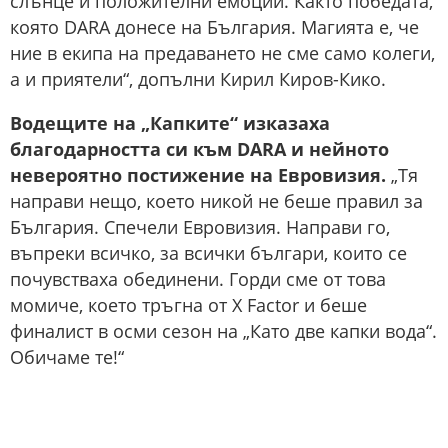
слънце и положителни емоции. Както победата,
която DARA донесе на България. Магията е, че
ние в екипа на предаването не сме само колеги,
а и приятели“, допълни Кирил Киров-Кико.
Водещите на „Капките“ изказаха
благодарността си към DARA и нейното
невероятно постижение на Евровизия.
„Тя
направи нещо, което никой не беше правил за
България. Спечели Евровизия. Направи го,
въпреки всичко, за всички българи, които се
почувстваха обединени. Горди сме от това
момиче, което тръгна от X Factor и беше
финалист в осми сезон на „Като две капки вода“.
Обичаме те!“