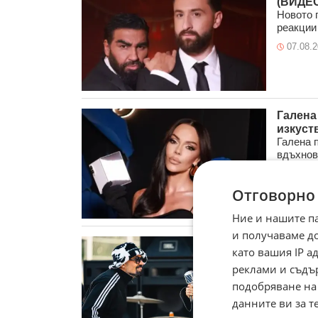
(ВИДЕО
Новото 
реакции 
07.08.
Галена
изкуст
Галена п
вдъхнов
ежедневи
05.08.
Отговорно
Ние и нашите п
и получаваме д
D2 и Д
като вашия IP 
(ВИДЕО
реклами и съдъ
След го
обединя
подобряване на
впечатл
данните ви за т
05.08.