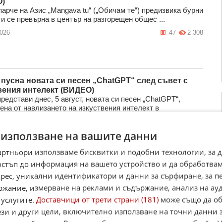
)
парче на Азис „Mangava tu“ („Обичам те“) предизвика бурни
и се превърна в център на разгорещен общес ...
2026
47
2 308
 пусна новата си песен „ChatGPT“ след съвет с
вения интелект (ВИДЕО)
редстави днес, 5 август, новата си песен „ChatGPT“,
ена от навлизането на изкуствения интелект в
ето, об ...
2026
17
2 160
 използване на вашите данни
артньори използваме бисквитки и подобни технологии, за 
остъп до информация на вашето устройство и да обработва
ео се събраха отново за новата песен „Свобода“
адрес, уникални идентификатори и данни за сърфиране, за 
)
ржание, измерване на реклами и съдържание, анализ на ау
дини успешни съвместни проекти D2 и Део отново
ват сили. Новият им сингъл „Свобода“ вече има
 услугите.
Доставчици от трети страни (181)
може също да об
яващ видеокли ...
ези и други цели, включително използване на точни данни 
2026
7
1 415