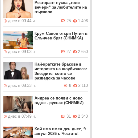
Ресторант пусна „голи
вечери“ за любителите на
пържоли
днес в 09:44 ч.
25
1 496
Крум Савов откри Путин в
Слънчев бряг (СНИМКА)
днес в 09:03 ч.
27
2 650
Най-кратките бракове в
историята на шоубизнеса:
Звездите, които се
разведоха за часове
днес в 08:33 ч.
8
2 110
Андреа се появи с ново
гадже - руснак (СНИМКИ)
днес в 07:49 ч.
31
2 340
Кой има имен ден днес, 9
август 2026 г. Честито!