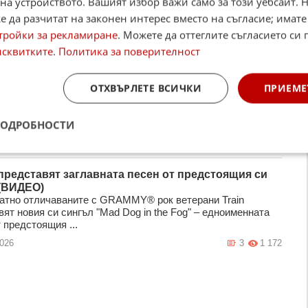
на устройството. Вашият избор важи само за този уебсайт. 
 да разчитат на законен интерес вместо на съгласие; имате
тройки за рекламиране
. Можете да оттеглите съгласието си 
исквитките
.
Политика за поверителност
де кебапчета върху капака на Rolls-Royce в Бургас
)
ново успя да привлече вниманието на феновете си с
ОТХВЪРЛЕТЕ ВСИЧКИ
ПРИЕМЕ
артна поява. Попфолк звездата представи откъс от новата
 „Ман ...
2026
45
3 366
ПОДРОБНОСТИ
представят заглавната песен от предстоящия си
(ВИДЕО)
атно отличаваните с GRAMMY® рок ветерани Train
ят новия си сингъл "Mad Dog in the Fog" – едноименната
 предстоящия ...
2026
3
1 172