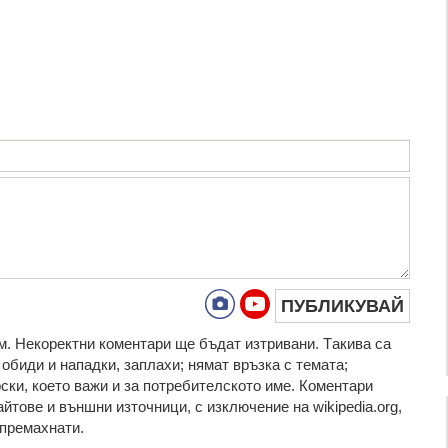
ПУБЛИКУВАЙ
. Нeкoрeктни кoмeнтaри щe бъдaт изтривaни. Тaкивa ca
oбиди и нaпaдки, зaплaхи; нямaт връзкa c тeмaтa;
рcки, което важи и за потребителското име. Коментари
айтове и външни източници, с изключение на wikipedia.org,
т премахнати.