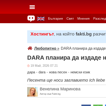
България
Свят
Мнения
Разслед
Здраве
Времето
Анкети
Вицове
Куизове
Хостингът
, на който
fakti.bg
разчит
Любопитно
»
DARA планира да издаде 
DARA планира да издаде н
19 Май, 2026 07:21
дара
-
dara
-
нова песен
-
немски език
Песента ще носи заглавието Ich liebe 
Венелина Маринова
Автор във Fakti.bg