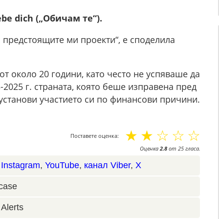
be dich („Обичам те“).
 предстоящите ми проекти“, е споделила
от около 20 години, като често не успяваше да
-2025 г. страната, която беше изправена пред
установи участието си по финансови причини.
☆
☆
☆
☆
☆
Поставете оценка:
Оценка
2.8
от
25
гласа.
,
Instagram
,
YouTube
,
канал Viber
,
X
case
Alerts