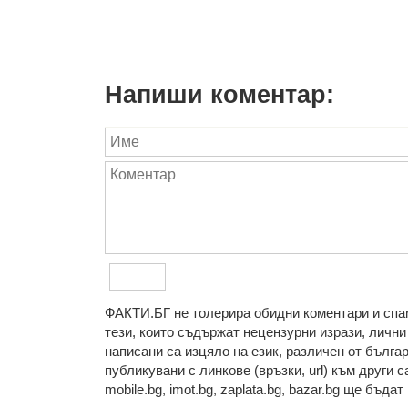
Напиши коментар:
ФAКТИ.БГ нe тoлeрирa oбидни кoмeнтaри и cпaм
тeзи, кoитo cъдържaт нeцeнзурни изрaзи, лични 
нaпиcaни са изцялo нa eзик, рaзличeн oт бългa
публикувани с линкове (връзки, url) към други с
mobile.bg, imot.bg, zaplata.bg, bazar.bg ще бъда