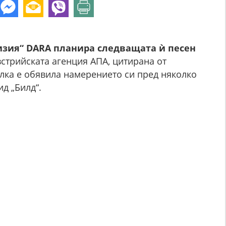
изия“ DARA планира следващата ѝ песен
встрийската агенция АПА, цитирана от
лка е обявила намерението си пред няколко
д „Билд“.