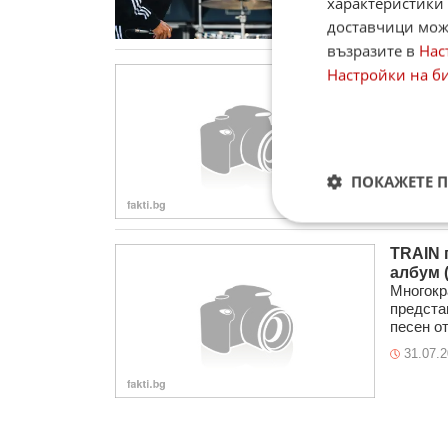
характеристики 
доставчици може
възразите в
Нас
Настройки на б
Азис я
(ВИДЕО
Азис от
нестанд
си песен
01.08.
ПОКАЖЕТЕ 
TRAIN 
албум 
Многокр
представ
песен от
31.07.