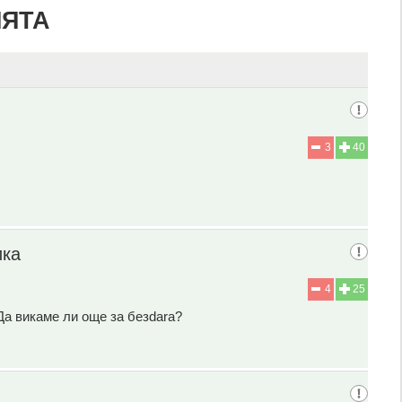
ИЯТА
3
40
ика
4
25
 Да викаме ли още за безdаrа?