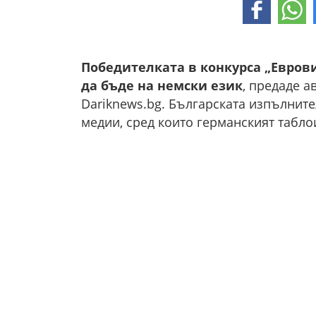
Победителката в конкурса „Евров
да бъде на немски език
, предаде а
Dariknews.bg. Българската изпълните
медии, сред които германският таблои