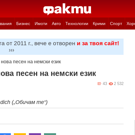
вания
Бизнес
Имоти
Авто
Технологии
Крими
Спорт
Хор
а от 2011 г., вече е отворен
и за твоя сайт!
›››
нова песен на немски език
ова песен на немски език
43
2 532
dich („Обичам те“)