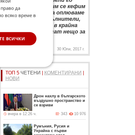
западни изпълнители го
Някои
правят и на тях им се кефим
 право да
по дискотеките, а оплюваме
по всяко време в
българските изпълнители,
които се трудят в крайна
сметка да постигат нещо за
„
държавата.
ТЕ ВСИЧКИ
30 Юли, 2017 г.
ТОП 5
ЧЕТЕНИ
|
КОМЕНТИРАНИ
|
НОВИ
Дрон нахлу в българското
въздушно пространство и
се взриви
вчера в 12:26 ч.
343
10 976
Румъния, Русия и
Украйна с първи