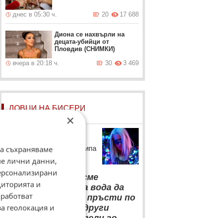
днес в 05:30 ч.
20
17 688
Диона се нахвърли на
децата-убийци от
Пловдив (СНИМКИ)
вчера в 20:18 ч.
30
3 469
ЛОВЦИ НА БИСЕРИ
×
Гери - Никол
Певицата коментира клипа
да съхраняваме
на Сузанита
ме лични данни,
“
персонализирани
Смятам, че не сме
диторията и
открили топлата вода да
работват
показваме средни пръсти по
за геолокация и
видеата – много други