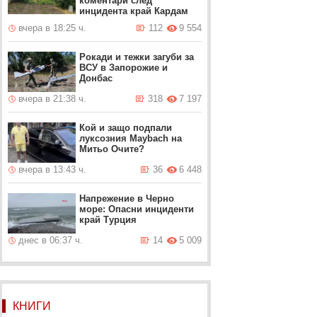
коментари след
инцидента край Кардам
вчера в 18:25 ч.
112
9 554
Рокади и тежки загуби за
ВСУ в Запорожие и
Донбас
вчера в 21:38 ч.
318
7 197
Кой и защо подпали
луксозния Maybach на
Митьо Очите?
вчера в 13:43 ч.
36
6 448
Напрежение в Черно
море: Опасни инциденти
край Турция
днес в 06:37 ч.
14
5 009
КНИГИ