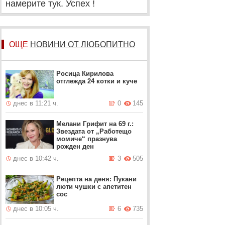
намерите тук. Успех !
ОЩЕ
НОВИНИ ОТ ЛЮБОПИТНО
Росица Кирилова
отглежда 24 котки и куче
днес в 11:21 ч.
0
145
Мелани Грифит на 69 г.:
Звездата от „Работещо
момиче“ празнува
рожден ден
днес в 10:42 ч.
3
505
Рецепта на деня: Пукани
люти чушки с апетитен
сос
днес в 10:05 ч.
6
735