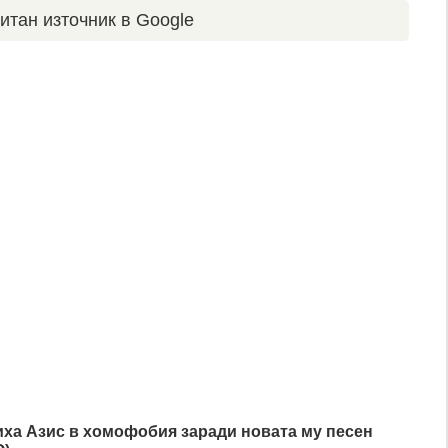
итан източник в Google
ха Азис в хомофобия заради новата му песен