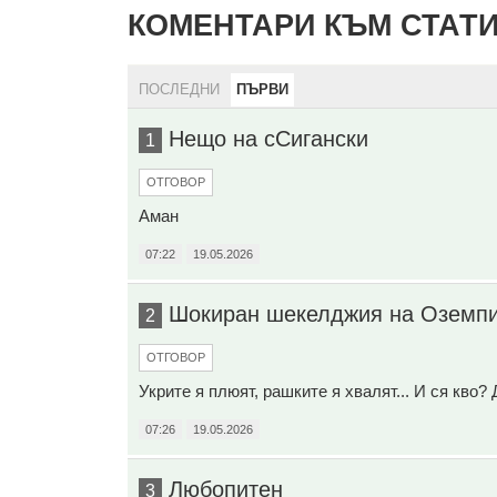
КОМЕНТАРИ КЪМ СТАТ
ПОСЛЕДНИ
ПЪРВИ
Нещо на сСигански
1
ОТГОВОР
Аман
07:22
19.05.2026
Шокиран шекелджия на Оземп
2
ОТГОВОР
Укрите я плюят, рашките я хвалят... И ся кво?
07:26
19.05.2026
Любопитен
3