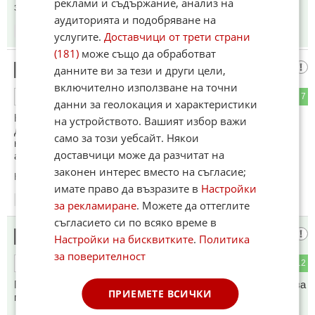
реклами и съдържание, анализ на
заплащане на сафари срещу хора в Сараево.
аудиторията и подобряване на
17:50
18.05.2026
услугите.
Доставчици от трети страни
(181)
може също да обработват
Българин
данните ви за тези и други цели,
2
включително използване на точни
8
7
ОТГОВОР
данни за геолокация и характеристики
На НАТО му трябваха още 6 години, за да се задейства и
на устройството. Вашият избор важи
да наложи мир на Балканите!нПрез това време загинаха
само за този уебсайт. Някои
над 200 хиляди души! Това е цената за пасивността на
доставчици може да разчитат на
американците през 90-те!
законен интерес вместо на съгласие;
Коментиран от
#9
имате право да възразите в
Настройки
18:00
18.05.2026
за рекламиране
. Можете да оттеглите
съгласието си по всяко време в
Дзак
3
Настройки на бисквитките
.
Политика
за поверителност
0
12
ОТГОВОР
През 1993 животът навсякъде беше много труден. Освен за
ПРИЕМЕТЕ ВСИЧКИ
мутрите!