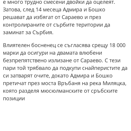
е много трудно смесени двойки да оцелеят.
Затова, след 14 месеца Адмира и Бошко
решават да избягат от Сараево и през
контролираните от сърбите територии да
заминат за Сърбия.
Влиятелен босненец се съгласява срещу 18 000
марки да осигури на двамата влюбени
безпрепятствено излизане от Сараево. С тези
пари той трябвало да подкупи снайперистите да
си затварят очите, докато Адмира и Бошко
претичат през моста Връбаня на река Миляцка,
която разделя мюсюлманските от сръбските
позиции