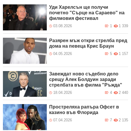
Уди Харелсън ще получи
почетно "Сърце на Сараево" на
филмовия фестивал
03.08.2026
1
1 339
Разярен мъж откри стрелба пред
дома на певеца Крис Браун
04.05.2026
5
1 157
Завеждат ново съдебно дело
срещу Алек Болдуин заради
стрелбата във филма "Ръжда"
18.04.2026
4
2 440
Простреляха рапъра Офсет в
казино във Флорида
07.04.2026
7
2 135