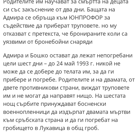
Родителите им научават за смъртта на децата
си със закъснение от два дни. Бащата на
Адмира се обръща към ЮНПРОФОР за
съдействие да приберат труповете. но му
отказват с претекста, че бронираните коли са
уязвими от бронебойни снаряди
Адмира и Бошко остават да лежат непогребани
цели шест дни – до 24 май 1993 г. никой не
може да се добере до телата им, за да ги
прибере и погребе. Родителите и на двамата, от
двете противникови страни, виждат труповете
им и не могат да направят нищо. На шестата
нощ сърбите принуждават босненски
военнопленници да издърпат двамата мъртви
към сръбската страна и да ги погребат на
гробището в Лукавица в общ гроб.