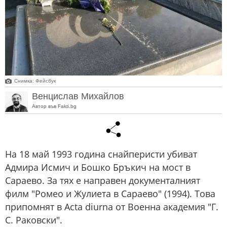
Снимка: Фейсбук
Венцислав Михайлов
Автор във Fakti.bg
На 18 май 1993 година снайперисти убиват
Адмира Исмич и Бошко Бръкич на мост в
Сараево. За тях е направен документалният
филм "Ромео и Жулиета в Сараево" (1994). Това
припомнят в Acta diurna от Военна академия "Г.
С. Раковски".