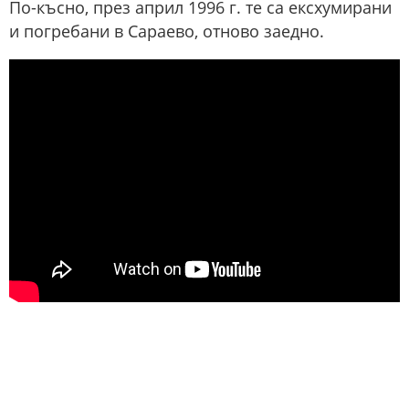
По-късно, през април 1996 г. те са ексхумирани
и погребани в Сараево, отново заедно.