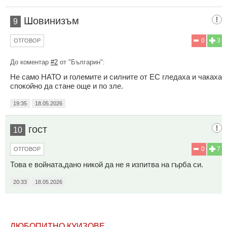
Шовинизъм
9
0
3
ОТГОВОР
До коментар
#2
от "Българин":
Не само НАТО и големите и силните от ЕС гледаха и чакаха
спокойно да стане още и по зле.
19:35
18.05.2026
гост
10
0
7
ОТГОВОР
Това е войната,дано никой да не я изпитва на гърба си.
20:33
18.05.2026
ЛЮБОПИТНО КУИЗОВЕ