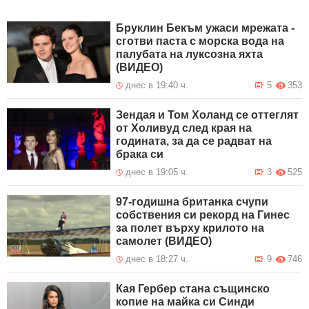
Бруклин Бекъм ужаси мрежата -
сготви паста с морска вода на
палубата на луксозна яхта
(ВИДЕО)
днес в 19:40 ч.
5
353
Зендая и Том Холанд се оттеглят
от Холивуд след края на
годината, за да се радват на
брака си
днес в 19:05 ч.
3
525
97-годишна британка счупи
собствения си рекорд на Гинес
за полет върху крилото на
самолет (ВИДЕО)
днес в 18:27 ч.
9
746
Кая Гербер стана същинско
копие на майка си Синди