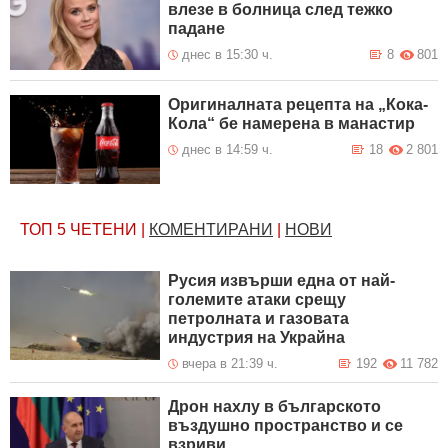
влезе в болница след тежко
падане
днес в 15:30 ч.
8
801
Оригиналната рецепта на „Кока-
Кола“ бе намерена в манастир
днес в 14:59 ч.
18
2 801
ТОП 5
ЧЕТЕНИ
|
КОМЕНТИРАНИ
|
НОВИ
Русия извърши една от най-
големите атаки срещу
петролната и газовата
индустрия на Украйна
вчера в 21:39 ч.
192
11 782
Дрон нахлу в българското
въздушно пространство и се
взриви