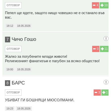
4
10
ОТГОВОР
Пепел ще ядете, защото нищо човешко не е останало във
вас.
18:12
18.05.2026
Чичо Гошо
7
0
11
ОТГОВОР
Жалко за погубените млади животи!
Религиозният фанатизъм е пагубен за всяко общество!
19:00
18.05.2026
БАРС
8
3
1
ОТГОВОР
УБИВАТ ГИ БОШНЯЦИ МЮСОЛМАНИ.
19:23
18.05.2026