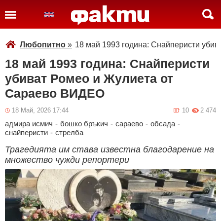
Любопитно
»
18 май 1993 година: Снайперисти уби
18 май 1993 година: Снайперисти
убиват Ромео и Жулиета от
Сараево ВИДЕО
18 Май, 2026 17:44
10
2 474
адмира исмич
-
бошко бръкич
-
сараево
-
обсада
-
снайперисти
-
стрелба
Трагедията им става известна благодарение на
множество чужди репортери