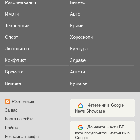
Разследвания
Бизнес
Имоти
Авто
Технологии
Крими
Спорт
Хороскопи
Любопитно
Култура
Конфликт
Здраве
Времето
Анкети
Вицове
Куизове
RSS емисия
Четете ни в Google
За нас
News Showcase
Карта на сайта
Добавете Факти.БГ
Работа
като предпочитан източник в
Рекламна тарифа
Google