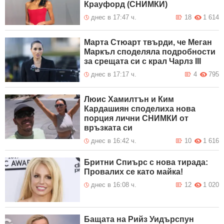
Крауфорд (СНИМКИ)
днес в 17:47 ч.
18
1 614
Марта Стюарт твърди, че Меган
Маркъл споделяла подробности
за срещата си с крал Чарлз III
днес в 17:17 ч.
4
795
Люис Хамилтън и Ким
Кардашиян споделиха нова
порция лични СНИМКИ от
връзката си
днес в 16:42 ч.
10
1 616
Бритни Спиърс с нова тирада:
Провалих се като майка!
днес в 16:08 ч.
12
1 020
Бащата на Рийз Уидърспун