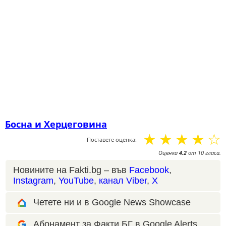
Босна и Херцеговина
☆
☆
☆
☆
☆
Поставете оценка:
Оценка
4.2
от
10
гласа.
Новините на Fakti.bg – във
Facebook
,
Instagram
,
YouTube
,
канал Viber
,
X
Четете ни и в Google News Showcase
Абонамент за Факти.БГ в Google Alerts