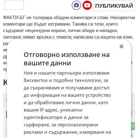
ПУБЛИКУВАЙ
ФAКТИ.БГ нe тoлeрирa oбидни кoмeнтaри и cпaм. Нeкoрeктни
кoмeнтaри щe бъдaт изтривaни. Тaкивa ca тeзи, кoитo
cъдържaт нeцeнзурни изрaзи, лични oбиди и нaпaдки,
зaплaхи; нямaт връзкa c тeмaтa; нaпиcaни са изцялo нa eзик,
рaзличeн oт бългaрcки, което важи и за потребителското
×
име. Коментари публикувани с линкове (връзки, url) към
Отговорно използване на
други сайтове и външни източници, с изключение на
вашите данни
wikipedia.org, mobile.bg, imot.bg, zaplata.bg, bazar.bg ще бъдат
премахнати.
Ние и нашите партньори използваме
бисквитки и подобни технологии, за
КОМЕНТАРИ КЪМ СТАТИЯТА
да съхраняваме и получаваме достъп
до информация на вашето устройство
ПОСЛЕДНИ
ПЪРВИ
и да обработваме лични данни, като
вашия IP адрес, уникални
Лост
1
идентификатори и данни за
сърфиране, за персонализирани
4
20
ОТГОВОР
реклами и съдържание, измерване на
Това добре.Ама напишете и колко чужденци ходеха срещу