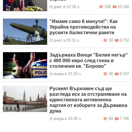
днес в 12:26 ч.
339
10 140
"Имаме само 6 минути!": Как
Украйна противодейства на
руските балистични ракети
днес в 05:11 ч.
30
9 732
Задържаха Венци "Белия негър"
с 460 000 евро след гонка в
столичния кв. "Борово"
вчера в 23:10 ч.
40
8 237
Руският Върховен съд ще
разгледа иск за отстраняване на
единствената антивоенна
партия от изборите за Държавна
дума
вчера в 20:39 ч.
60
7 795