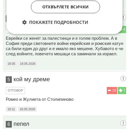
18:00
18.05.2026
ОТХВЪРЛЕТЕ ВСИЧКИ
Има и подобни истории
4
ПОКАЖЕТЕ ПОДРОБНОСТИ
1
9
ОТГОВОР
Еврейки се женят за палестинци и е голям проблем. А в
София преди световните войни еврейския и ромския катун
са били един до друг и е имало яко мешене. Хубавото е че
след войните, повечето мешаци са заминали за израел.
18:05
18.05.2026
кой мy дpeмe
5
10
7
ОТГОВОР
Ромео и Жулиета от Столипиново
18:11
18.05.2026
пепел
6