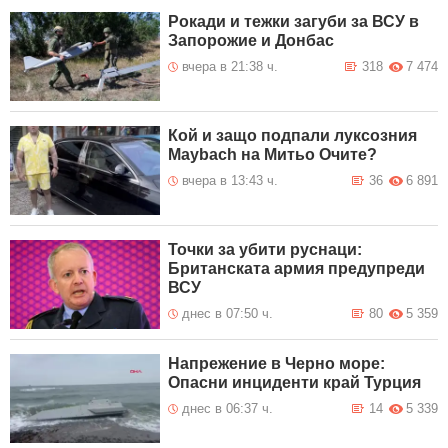
Рокади и тежки загуби за ВСУ в
Запорожие и Донбас
вчера в 21:38 ч.
318
7 474
Кой и защо подпали луксозния
Maybach на Митьо Очите?
вчера в 13:43 ч.
36
6 891
Точки за убити руснаци:
Британската армия предупреди
ВСУ
днес в 07:50 ч.
80
5 359
Напрежение в Черно море:
Опасни инциденти край Турция
днес в 06:37 ч.
14
5 339