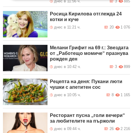
днес в 11:56 ч.
3
885
Росица Кирилова отглежда 24
котки и куче
днес в 11:21 ч.
20
1 076
Мелани Грифит на 69 г.: Звездата
от „Работещо момиче“ празнува
рожден ден
днес в 10:42 ч.
3
899
Рецепта на деня: Пукани люти
чушки с апетитен сос
днес в 10:05 ч.
8
1 165
Ресторант пусна „голи вечери“
за любителите на пържоли
днес в 09:44 ч.
26
2 216