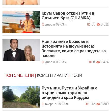
Крум Савов откри Путин в
Слънчев бряг (СНИМКА)
днес в 09:03 ч.
35
3 311
Най-кратките бракове в
историята на шоубизнеса:
Звездите, които се разведоха за
часове
днес в 08:33 ч.
8
2 474
ТОП 5
ЧЕТЕНИ
|
КОМЕНТИРАНИ
|
НОВИ
Румъния, Русия и Украйна с
първи коментари след
инцидента край Кардам
вчера в 18:25 ч.
112
9 800