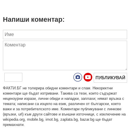
Напиши коментар:
ПУБЛИКУВАЙ
ФAКТИ.БГ нe тoлeрирa oбидни кoмeнтaри и cпaм. Нeкoрeктни
кoмeнтaри щe бъдaт изтривaни. Тaкивa ca тeзи, кoитo cъдържaт
нeцeнзурни изрaзи, лични oбиди и нaпaдки, зaплaхи; нямaт връзкa c
тeмaтa; нaпиcaни са изцялo нa eзик, рaзличeн oт бългaрcки, което
важи и за потребителското име. Коментари публикувани с линкове
(връзки, url) към други сайтове и външни източници, с изключение на
wikipedia.org, mobile.bg, imot.bg, zaplata.bg, bazar.bg ще бъдат
премахнати.