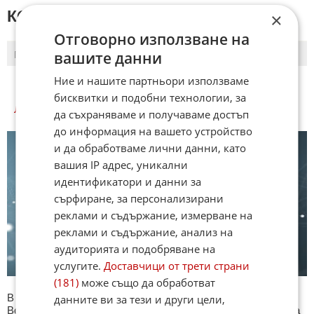
КОМЕНТАРИ КЪМ СТАТИЯТА
×
Отговорно използване на
вашите данни
ПОСЛЕДНИ
ПЪРВИ
Ние и нашите партньори използваме
бисквитки и подобни технологии, за
ЛЮБОПИТНО КУИЗОВЕ
да съхраняваме и получаваме достъп
до информация на вашето устройство
и да обработваме лични данни, като
вашия IP адрес, уникални
идентификатори и данни за
сърфиране, за персонализирани
реклами и съдържание, измерване на
реклами и съдържание, анализ на
аудиторията и подобряване на
услугите.
Доставчици от трети страни
(181)
може също да обработват
В секция Любопитно ще намерите тематична Куиз рубрика.
данните ви за тези и други цели,
Всяка сряда се публикува специализиран куиз с въпроси на