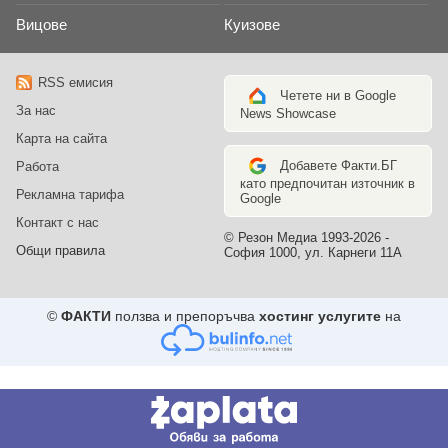
Вицове
Куизове
RSS емисия
Четете ни в Google
За нас
News Showcase
Карта на сайта
Добавете Факти.БГ
Работа
като предпочитан източник в
Рекламна тарифа
Google
Контакт с нас
© Резон Медиа 1993-2026 -
Общи правила
София 1000, ул. Карнеги 11А
©
ФАКТИ
ползва и препоръчва
хостинг услугите
на