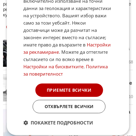
включително използване на точни
различна тематика. След края на всеки тест може да видите
данни за геолокация и характеристики
резултат с верните отговори, които сте натрупали. Другите
куизове може да намерите тук. Успех !
на устройството. Вашият избор важи
само за този уебсайт. Някои
ОЩЕ
НОВИНИ ОТ ЛЮБОПИТНО
доставчици може да разчитат на
законен интерес вместо на съгласие;
Ники Кънчев се раздели
имате право да възразите в
Настройки
тихомълком с жената на живота
за рекламиране
. Можете да оттеглите
си след 25 години любов
съгласието си по всяко време в
днес в 13:14 ч.
2
468
Настройки на бисквитките
.
Политика
за поверителност
Германски военен транспортен
кораб, потънал през 1942 г., беше
открит в Баренцово море
ПРИЕМЕТЕ ВСИЧКИ
днес в 12:27 ч.
2
610
ОТХВЪРЛЕТЕ ВСИЧКИ
Ангелът на Victoria's Secret Елза
Хоск показа новородената си
ПОКАЖЕТЕ ПОДРОБНОСТИ
дъщеря в прозрачна рокля
(СНИМКА)