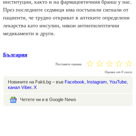
институции, както и на фармацевтичния бранш у нас.
През последните седмици има постъпили сигнали от
пациенти, че трудно откриват в аптеките определени
лекарства като инсулин, някои антиепилептични
медикаменти и други.
България
☆
☆
☆
☆
☆
Поставете оценка:
Оценка
от
0
гласа.
Новините на Fakti.bg – във
Facebook
,
Instagram
,
YouTube
,
канал Viber
,
X
Четете ни и в Google News