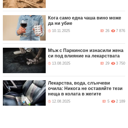
Кога само една чаша вино може
да ни убие
10.11.2025
26
7 876
Мъж с Паркинсон изнасили жена
си под влияние на лекарствата
13.08.2025
29
3 750
Лекарства, вода, слънчеви
очила: Никога не оставяйте тези
неща в колата в жегите
12.08.2025
5
2 189