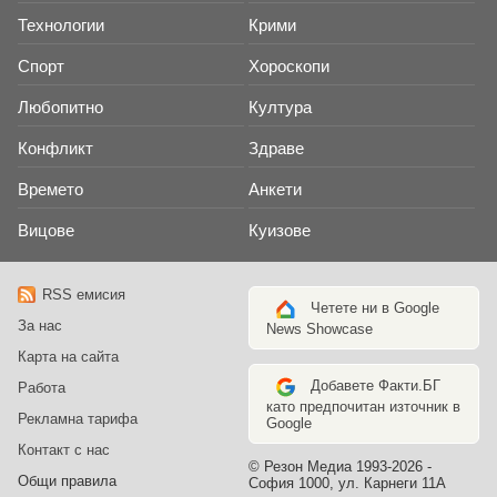
Технологии
Крими
Спорт
Хороскопи
Любопитно
Култура
Конфликт
Здраве
Времето
Анкети
Вицове
Куизове
RSS емисия
Четете ни в Google
За нас
News Showcase
Карта на сайта
Добавете Факти.БГ
Работа
като предпочитан източник в
Рекламна тарифа
Google
Контакт с нас
© Резон Медиа 1993-2026 -
Общи правила
София 1000, ул. Карнеги 11А