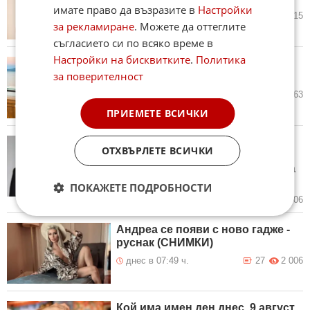
имате право да възразите в
Настройки
днес в 09:44 ч.
18
915
за рекламиране
. Можете да оттеглите
съгласието си по всяко време в
Настройки на бисквитките
.
Политика
Крум Савов откри Путин в
за поверителност
Слънчев бряг (СНИМКА)
днес в 09:03 ч.
25
1 963
ПРИЕМЕТЕ ВСИЧКИ
Най-кратките бракове в
ОТХВЪРЛЕТЕ ВСИЧКИ
историята на шоубизнеса:
Звездите, които се разведоха за
часове
ПОКАЖЕТЕ ПОДРОБНОСТИ
днес в 08:33 ч.
7
1 706
Андреа се появи с ново гадже -
руснак (СНИМКИ)
днес в 07:49 ч.
27
2 006
Кой има имен ден днес, 9 август