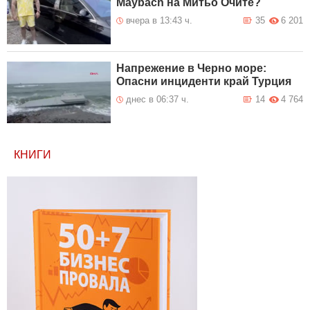
Maybach на Митьо Очите?
вчера в 13:43 ч.
35
6 201
Напрежение в Черно море:
Опасни инциденти край Турция
днес в 06:37 ч.
14
4 764
КНИГИ