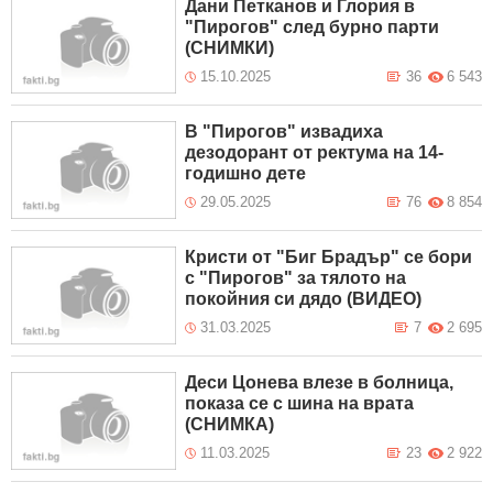
Дани Петканов и Глория в
"Пирогов" след бурно парти
(СНИМКИ)
15.10.2025
36
6 543
В "Пирогов" извадиха
дезодорант от ректума на 14-
годишно дете
29.05.2025
76
8 854
Кристи от "Биг Брадър" се бори
с "Пирогов" за тялото на
покойния си дядо (ВИДЕО)
31.03.2025
7
2 695
Деси Цонева влезе в болница,
показа се с шина на врата
(СНИМКА)
11.03.2025
23
2 922