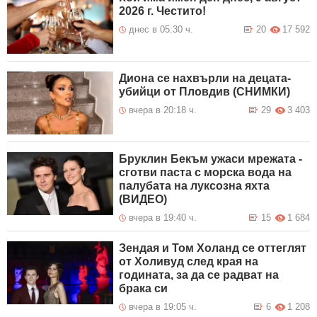
2026 г. Честито!
днес в 05:30 ч.
20
17 592
Диона се нахвърли на децата-
убийци от Пловдив (СНИМКИ)
вчера в 20:18 ч.
29
3 403
Бруклин Бекъм ужаси мрежата -
сготви паста с морска вода на
палубата на луксозна яхта
(ВИДЕО)
вчера в 19:40 ч.
15
1 684
Зендая и Том Холанд се оттеглят
от Холивуд след края на
годината, за да се радват на
брака си
вчера в 19:05 ч.
6
1 208