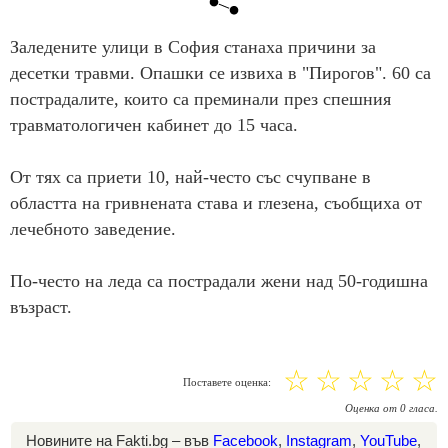
Заледените улици в София станаха причини за
десетки травми. Опашки се извиха в "Пирогов". 60 са
пострадалите, които са преминали през спешния
травматологичен кабинет до 15 часа.
От тях са приети 10, най-често със счупване в
областта на гривнената става и глезена, съобщиха от
лечебното заведение.
По-често на леда са пострадали жени над 50-годишна
възраст.
☆
☆
☆
☆
☆
Поставете оценка:
Оценка
от
0
гласа.
Новините на Fakti.bg – във
Facebook
,
Instagram
,
YouTube
,