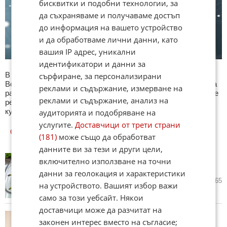
бисквитки и подобни технологии, за
да съхраняваме и получаваме достъп
до информация на вашето устройство
и да обработваме лични данни, като
вашия IP адрес, уникални
идентификатори и данни за
В секция Любопитно ще намерите тематична Куиз рубрика.
сърфиране, за персонализирани
Всяка сряда се публикува специализиран куиз с въпроси на
реклами и съдържание, измерване на
различна тематика. След края на всеки тест може да видите
реклами и съдържание, анализ на
резултат с верните отговори, които сте натрупали. Другите
куизове може да намерите тук. Успех !
аудиторията и подобряване на
услугите.
Доставчици от трети страни
ОЩЕ
НОВИНИ ОТ ЛЮБОПИТНО
(181)
може също да обработват
данните ви за тези и други цели,
Рецепта на деня: Пукани люти
включително използване на точни
чушки с апетитен сос
данни за геолокация и характеристики
днес в 10:05 ч.
2
365
на устройството. Вашият избор важи
само за този уебсайт. Някои
доставчици може да разчитат на
Ресторант пусна „голи вечери“
законен интерес вместо на съгласие;
за любителите на пържоли