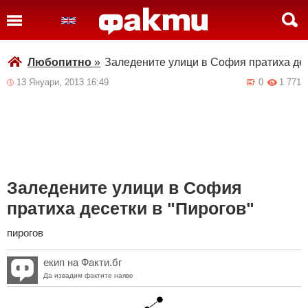
Любопитно
»
Заледените улици в София пратиха дес
13 Януари, 2013 16:49
0
1 771
Заледените улици в София
пратиха десетки в "Пирогов"
пирогов
екип на Факти.бг
Да извадим фактите наяве