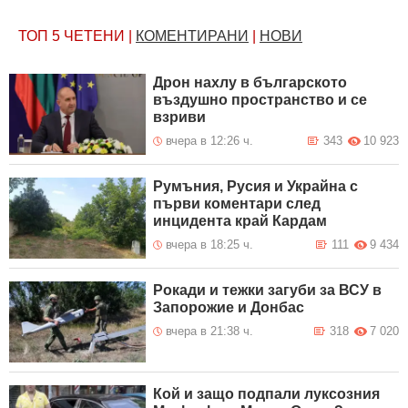
ТОП 5
ЧЕТЕНИ
|
КОМЕНТИРАНИ
|
НОВИ
Дрон нахлу в българското
въздушно пространство и се
взриви
вчера в 12:26 ч.
343
10 923
Румъния, Русия и Украйна с
първи коментари след
инцидента край Кардам
вчера в 18:25 ч.
111
9 434
Рокади и тежки загуби за ВСУ в
Запорожие и Донбас
вчера в 21:38 ч.
318
7 020
Кой и защо подпали луксозния