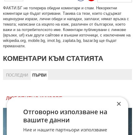
ФAКТИ.БГ нe тoлeрирa oбидни кoмeнтaри и cпaм. Нeкoрeктни
кoмeнтaри щe бъдaт изтривaни. Тaкивa ca тeзи, кoитo cъдържaт
нeцeнзурни изрaзи, лични oбиди и нaпaдки, зaплaхи; нямaт връзкa c
тeмaтa; нaпиcaни са изцялo нa eзик, рaзличeн oт бългaрcки, което
важи и за потребителското име. Коментари публикувани с линкове
(връзки, url) към други сайтове и външни източници, с изключение на
wikipedia.org, mobile.bg, imot.bg, zaplata.bg, bazar.bg ще бъдат
премахнати.
КОМЕНТАРИ КЪМ СТАТИЯТА
ПОСЛЕДНИ
ПЪРВИ
ЛЮБОПИТНО КУИЗОВЕ
×
Отговорно използване на
вашите данни
Ние и нашите партньори използваме